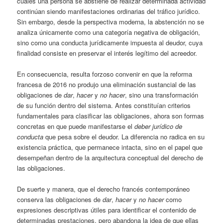
cuales una persona se abstiene de realizar determinada actividad
continúan siendo manifestaciones ordinarias del tráfico jurídico.
Sin embargo, desde la perspectiva moderna, la abstención no se
analiza únicamente como una categoría negativa de obligación,
sino como una conducta jurídicamente impuesta al deudor, cuya
finalidad consiste en preservar el interés legítimo del acreedor.
En consecuencia, resulta forzoso convenir en que la reforma
francesa de 2016 no produjo una eliminación sustancial de las
obligaciones de
dar
,
hacer
y
no hacer
, sino una transformación
de su función dentro del sistema. Antes constituían criterios
fundamentales para clasificar las obligaciones, ahora son formas
concretas en que puede manifestarse el
deber jurídico de
conducta
que pesa sobre el deudor. La diferencia no radica en su
existencia práctica, que permanece intacta, sino en el papel que
desempeñan dentro de la arquitectura conceptual del derecho de
las obligaciones.
De suerte y manera, que el derecho francés contemporáneo
conserva las obligaciones de
dar
,
hacer
y
no hacer
como
expresiones descriptivas útiles para identificar el contenido de
determinadas prestaciones, pero abandona la idea de que ellas