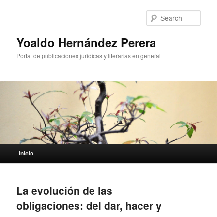
Sear
Yoaldo Hernández Perera
Portal de publicaciones jurídicas y literarias en general
Main menu
Inicio
Skip to primary content
Skip to secondary content
La evolución de las
obligaciones: del dar, hacer y