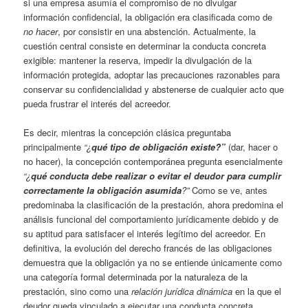
si una empresa asumía el compromiso de no divulgar
información confidencial, la obligación era clasificada como de
no hacer
, por consistir en una abstención. Actualmente, la
cuestión central consiste en determinar la conducta concreta
exigible: mantener la reserva, impedir la divulgación de la
información protegida, adoptar las precauciones razonables para
conservar su confidencialidad y abstenerse de cualquier acto que
pueda frustrar el interés del acreedor.
Es decir, mientras la concepción clásica preguntaba
principalmente
“¿
qué tipo de obligación existe?”
(dar, hacer o
no hacer), la concepción contemporánea pregunta esencialmente
“¿
qué conducta debe realizar o evitar el deudor para cumplir
correctamente la obligación asumida
?”
Como se ve, antes
predominaba la clasificación de la prestación, ahora predomina el
análisis funcional del comportamiento jurídicamente debido y de
su aptitud para satisfacer el interés legítimo del acreedor. En
definitiva, la evolución del derecho francés de las obligaciones
demuestra que la obligación ya no se entiende únicamente como
una categoría formal determinada por la naturaleza de la
prestación, sino como una
relación jurídica dinámica
en la que el
deudor queda vinculado a ejecutar una conducta concreta,