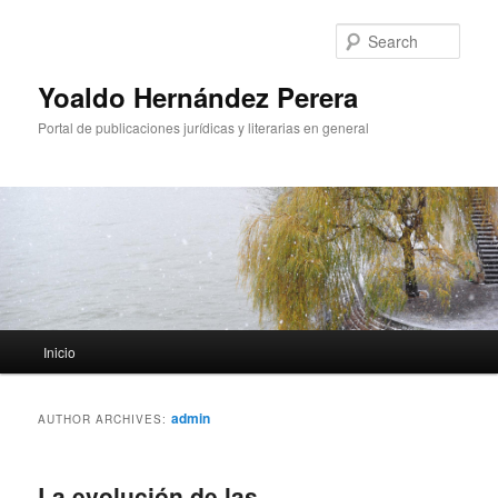
Sear
Yoaldo Hernández Perera
Portal de publicaciones jurídicas y literarias en general
Main menu
Inicio
Skip to primary content
Skip to secondary content
admin
AUTHOR ARCHIVES:
La evolución de las