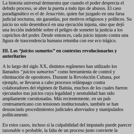
La historia universal demuestra que cuando el poder desprecia el
debido proceso, se abre la puerta a todo tipo de abusos. El caso
paradigmático es el de
Jesucristo
, quien fue juzgado en una farsa
judicial nocturna, sin garantías, por motivos religiosos y políticos. Su
juicio no solo desembocó en una ejecución injusta, sino que dejó
una lección indeleble sobre el peligro de someter la justicia a los
caprichos del poder. Desde entonces, cada juicio injusto contra una
figura de trascendencia humana retumba con ese eco trágico.
III. Los
“juicios sumarios”
en contextos revolucionarios y
autoritarios
A lo largo del siglo XX, distintos regímenes han utilizado los
llamados
“juicios sumarios”
como herramienta de control y
eliminación de opositores. Durante la Revolución Cubana, por
ejemplo, se llevaron a cabo procesos relámpago contra
colaboradores del régimen de Batista, muchos de los cuales fueron
ejecutados tras juicios cuya legalidad y neutralidad han sido
ampliamente cuestionadas. Más recientemente, en un país
centroamericano con tensiones institucionales, también se han
denunciado procedimientos judiciales abreviados y manipulados
políticamente.
En estos casos, incluso si la culpabilidad del imputado puede parecer
razonable o probable, la falta de un proceso justo convierte la