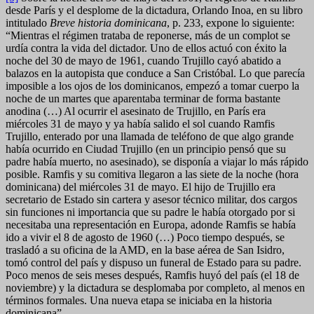
desde París y el desplome de la dictadura, Orlando Inoa, en su libro
intitulado
Breve historia dominicana
, p. 233, expone lo siguiente:
“Mientras el régimen trataba de reponerse, más de un complot se
urdía contra la vida del dictador. Uno de ellos actuó con éxito la
noche del 30 de mayo de 1961, cuando Trujillo cayó abatido a
balazos en la autopista que conduce a San Cristóbal. Lo que parecía
imposible a los ojos de los dominicanos, empezó a tomar cuerpo la
noche de un martes que aparentaba terminar de forma bastante
anodina (…) Al ocurrir el asesinato de Trujillo, en París era
miércoles 31 de mayo y ya había salido el sol cuando Ramfis
Trujillo, enterado por una llamada de teléfono de que algo grande
había ocurrido en Ciudad Trujillo (en un principio pensó que su
padre había muerto, no asesinado), se disponía a viajar lo más rápido
posible. Ramfis y su comitiva llegaron a las siete de la noche (hora
dominicana) del miércoles 31 de mayo. El hijo de Trujillo era
secretario de Estado sin cartera y asesor técnico militar, dos cargos
sin funciones ni importancia que su padre le había otorgado por si
necesitaba una representación en Europa, adonde Ramfis se había
ido a vivir el 8 de agosto de 1960 (…) Poco tiempo después, se
trasladó a su oficina de la AMD, en la base aérea de San Isidro,
tomó control del país y dispuso un funeral de Estado para su padre.
Poco menos de seis meses después, Ramfis huyó del país (el 18 de
noviembre) y la dictadura se desplomaba por completo, al menos en
términos formales. Una nueva etapa se iniciaba en la historia
dominicana”.