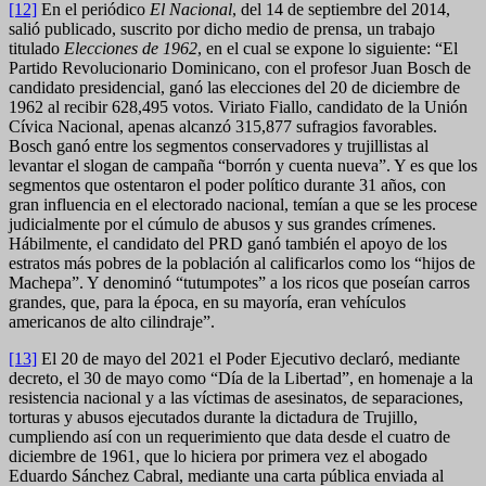
[12]
En el periódico
El Nacional
, del 14 de septiembre del 2014,
salió publicado, suscrito por dicho medio de prensa, un trabajo
titulado
Elecciones de 1962
, en el cual se expone lo siguiente: “El
Partido Revolucionario Dominicano, con el profesor Juan Bosch de
candidato presidencial, ganó las elecciones del 20 de diciembre de
1962 al recibir 628,495 votos. Viriato Fiallo, candidato de la Unión
Cívica Nacional, apenas alcanzó 315,877 sufragios favorables.
Bosch ganó entre los segmentos conservadores y trujillistas al
levantar el slogan de campaña “borrón y cuenta nueva”. Y es que los
segmentos que ostentaron el poder político durante 31 años, con
gran influencia en el electorado nacional, temían a que se les procese
judicialmente por el cúmulo de abusos y sus grandes crímenes.
Hábilmente, el candidato del PRD ganó también el apoyo de los
estratos más pobres de la población al calificarlos como los “hijos de
Machepa”. Y denominó “tutumpotes” a los ricos que poseían carros
grandes, que, para la época, en su mayoría, eran vehículos
americanos de alto cilindraje”.
[13]
El 20 de mayo del 2021 el Poder Ejecutivo declaró, mediante
decreto, el 30 de mayo como “Día de la Libertad”, en homenaje a la
resistencia nacional y a las víctimas de asesinatos, de separaciones,
torturas y abusos ejecutados durante la dictadura de Trujillo,
cumpliendo así con un requerimiento que data desde el cuatro de
diciembre de 1961, que lo hiciera por primera vez el abogado
Eduardo Sánchez Cabral, mediante una carta pública enviada al