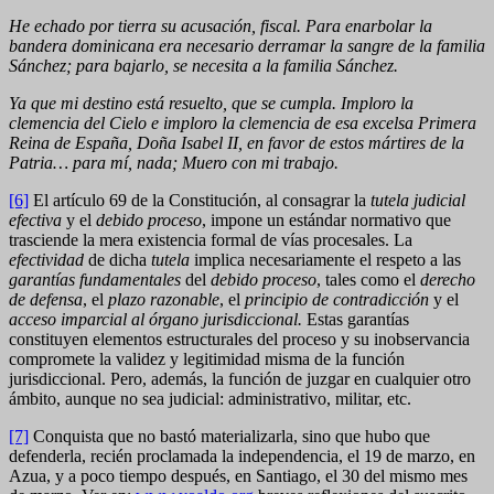
He echado por tierra su acusación, fiscal. Para enarbolar la
bandera dominicana era necesario derramar la sangre de la familia
Sánchez; para bajarlo, se necesita a la familia Sánchez.
Ya que mi destino está resuelto, que se cumpla. Imploro la
clemencia del Cielo e imploro la clemencia de esa excelsa Primera
Reina de España, Doña Isabel II, en favor de estos mártires de la
Patria… para mí, nada; Muero con mi trabajo.
[6]
El artículo 69 de la Constitución, al consagrar la
tutela judicial
efectiva
y el
debido proceso
, impone un estándar normativo que
trasciende la mera existencia formal de vías procesales. La
efectividad
de dicha
tutela
implica necesariamente el respeto a las
garantías fundamentales
del
debido proceso
, tales como el
derecho
de defensa
, el
plazo razonable
, el
principio de contradicción
y el
acceso imparcial al órgano jurisdiccional.
Estas garantías
constituyen elementos estructurales del proceso y su inobservancia
compromete la validez y legitimidad misma de la función
jurisdiccional. Pero, además, la función de juzgar en cualquier otro
ámbito, aunque no sea judicial: administrativo, militar, etc.
[7]
Conquista que no bastó materializarla, sino que hubo que
defenderla, recién proclamada la independencia, el 19 de marzo, en
Azua, y a poco tiempo después, en Santiago, el 30 del mismo mes