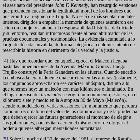
el asesinato del presidente
John F. Kennedy
, han resurgido versiones
que pretenden cuestionar la legitimidad moral de los hombres que
pusieron fin al régimen de Trujillo. No está de más señalar que tales
intentos, dirigidos a empañar la memoria de quienes asumieron ese
acto con coraje, y a atenuar la responsabilidad histórica del dictador
y su entorno, resultan infructuosos frente al peso abrumador de las
pruebas documentales y testimoniales. La evidencia acumulada a lo
largo de décadas invalida, de forma categórica, cualquier intento de
reescribir la historia en detrimento de la verdad y la justicia.
[4]
Hay que recordar que, en aquella época, el Malecón llegaba
hasta las inmediaciones de la Avenida Máximo Gómez. Luego
Trujillo construyó la Feria Ganadera en las afueras. Cuando sucedió
la emboscada, era realmente una carretera en las afueras (justamente,
los conjurados aprovecharon ese carácter inhóspito), distinto a lo
que tenemos hoy: un malecón con más kilómetros e iluminado. En
el lugar preciso del
tiranicidio
se erigió un monumento, esto es, en el
kilómetro siete y medio en la Autopista 30 de Mayo (Malecón),
siendo remodelado en varias ocasiones. Un monumento que perdura
como un recordatorio del valor de los dominicanos y de la prudencia
que deben ejercer las futuras generaciones al momento de elegir a
sus gobernantes, para evitar caer en el mismo error de otorgar el
poder a quienes albergan mentalidades autoritarias.
[5]
Sobre la noche del 30 de mayo del 1961, el regreso de Ramfis