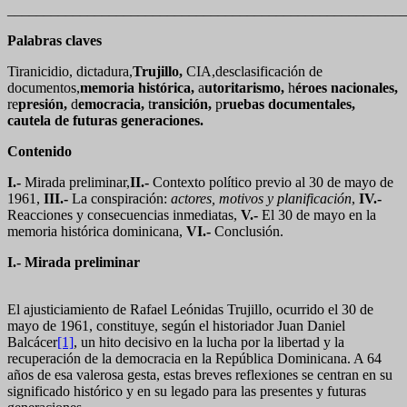
_______________________________________________________
Palabras claves
Tiranicidio, dictadura,
Trujillo
,
CIA,desclasificación de
documentos,
memoria histórica
,
a
utoritarismo
,
h
éroes nacionales
,
re
presión
,
d
emocracia
,
t
ransición
,
p
ruebas documentales,
cautela de futuras generaciones.
Contenido
I.-
Mirada preliminar,
II.-
Contexto político previo al 30 de mayo de
1961,
III.-
La conspiración:
actores, motivos y planificación
,
IV.-
Reacciones y consecuencias inmediatas,
V.-
El 30 de mayo en la
memoria histórica dominicana,
VI.-
Conclusión.
I.- Mirada preliminar
El ajusticiamiento de Rafael Leónidas Trujillo, ocurrido el 30 de
mayo de 1961, constituye, según el historiador Juan Daniel
Balcácer
[1]
, un hito decisivo en la lucha por la libertad y la
recuperación de la democracia en la República Dominicana. A 64
años de esa valerosa gesta, estas breves reflexiones se centran en su
significado histórico y en su legado para las presentes y futuras