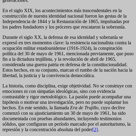
generaciones.
En el siglo XIX, los acontecimientos más trascendentales en la
construcción de nuestra identidad nacional fueron las gestas de la
Independencia de 1844 y la Restauración de 1865, impulsadas por
los padres fundadores y los próceres que rescataron la soberanía.
Durante el siglo XX, la defensa de esa identidad y soberanía se
expresó en tres momentos clave: la resistencia nacionalista contra la
ocupación militar estadounidense (1916-1924), la conspiración
política del 30 de mayo de 1961, mencionada previamente, que puso
fin a la dictadura trujillista, y la revolución de abril de 1965,
considerada una guerra patria en defensa de la constitucionalidad.
Estos hechos, en su conjunto, marcan el rumbo de la nación hacia la
libertad, la justicia y la convivencia democrática.
La historia, como disciplina, exige objetividad. No se construye con
emociones ni con simpatías ideológicas, sino con evidencia
contrastable y rigor metodológico. La pasión puede acompañar una
hipótesis o motivar una investigación, pero no puede suplantar los
hechos. En este sentido, la llamada
Era de Trujillo
, cuyo declive
comenzó con su ajusticiamiento un 30 de mayo de 1961, ha sido
documentada con pruebas abundantes, incluyendo testimonios
sólidos, que configuran un período marcado por el autoritarismo, la
represión y la concentración absoluta del poder
[2]
.