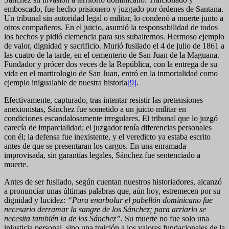
emboscado, fue hecho prisionero y juzgado por órdenes de Santana.
Un tribunal sin autoridad legal o militar, lo condenó a muerte junto a
otros compañeros. En el juicio, asumió la responsabilidad de todos
los hechos y pidió clemencia para sus subalternos. Hermoso ejemplo
de valor, dignidad y sacrificio. Murió fusilado el 4 de julio de 1861 a
las cuatro de la tarde, en el cementerio de San Juan de la Maguana.
Fundador y prócer dos veces de la República, con la entrega de su
vida en el martirologio de San Juan, entró en la inmortalidad como
ejemplo inigualable de nuestra historia
[9]
.
Efectivamente, capturado, tras intentar resistir las pretensiones
anexionistas, Sánchez fue sometido a un juicio militar en
condiciones escandalosamente irregulares. El tribunal que lo juzgó
carecía de imparcialidad; el juzgador tenía diferencias personales
con él; la defensa fue inexistente, y el veredicto ya estaba escrito
antes de que se presentaran los cargos. En una enramada
improvisada, sin garantías legales, Sánchez fue sentenciado a
muerte.
Antes de ser fusilado, según cuentan nuestros historiadores, alcanzó
a pronunciar unas últimas palabras que, aún hoy, estremecen por su
dignidad y lucidez:
“Para enarbolar el pabellón dominicano fue
necesario derramar la sangre de los Sánchez; para arriarlo se
necesita también la de los Sánchez”
. Su muerte no fue solo una
injusticia personal, sino una traición a los valores fundacionales de la