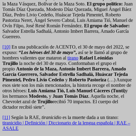
la Maza Vásquez, Bolívar de la Maza Soto.
El grupo político:
Juan
Tomás Díaz Quezada, Modesto Díaz Quezada, Miguel Ángel Báez
Díaz, Pedro Livio Cedeño, Huáscar Tejeda Pimentel, Roberto
Pastoriza Neret, Ángel Severo Cabral, Luis Amiama Tió, Manuel de
Ovín Filpo, José René Román Fernández.
El grupo de Salvador:
Salvador Estrella Sadhalá, Antonio Imbert Barrera, Amado García
Guerrero.
[10]
En una publicación de ACENTO, el 30 de mayo del 2022, se
expuso:
“Los héroes del
30 de mayo”
,
así se le llamó al grupo de
hombres valientes que mataron al
tirano
Rafael Leónidas
Trujillo
la noche del 30 de mayo. Conformaban el grupo el
propio
Antonio de la Maza, Antonio Imbert Barrera, Amado
García Guerrero, Salvador Estrella Sadhalá, Huáscar Tejeda
Pimentel, Pedro Livio Cedeño
y
Roberto Pastoriza
(…) Aunque
esos siete son los más mencionados, la historia recoge el nombre de
otros héroes:
Luis Amiama Tió,
Luis Manuel Cáceres (Tunti)
y
los hermanos
Modesto
,
y
Juan Tomás Díaz
. Aquella noche, el
Chevrolet azul de
Trujillo
recibió 70 impactos. El cuerpo del
dictador recibió siete”.
[11]
Según la RAE,
tiranicidio
es la muerte dada a un tirano:
tiranicidio | Definición | Diccionario de la lengua española | RAE –
ASALE