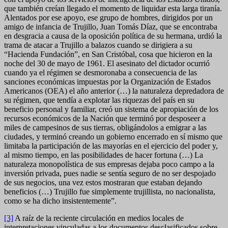
que también creían llegado el momento de liquidar esta larga tiranía.
Alentados por ese apoyo, ese grupo de hombres, dirigidos por un
amigo de infancia de Trujillo, Juan Tomás Díaz, que se encontraba
en desgracia a causa de la oposición política de su hermana, urdió la
trama de atacar a Trujillo a balazos cuando se dirigiera a su
“Hacienda Fundación”, en San Cristóbal, cosa que hicieron en la
noche del 30 de mayo de 1961. El asesinato del dictador ocurrió
cuando ya el régimen se desmoronaba a consecuencia de las
sanciones económicas impuestas por la Organización de Estados
Americanos (OEA) el año anterior (…) la naturaleza depredadora de
su régimen, que tendía a explotar las riquezas del país en su
beneficio personal y familiar, creó un sistema de apropiación de los
recursos económicos de la Nación que terminó por desposeer a
miles de campesinos de sus tierras, obligándolos a emigrar a las
ciudades, y terminó creando un gobierno encerrado en sí mismo que
limitaba la participación de las mayorías en el ejercicio del poder y,
al mismo tiempo, en las posibilidades de hacer fortuna (…) La
naturaleza monopolística de sus empresas dejaba poco campo a la
inversión privada, pues nadie se sentía seguro de no ser despojado
de sus negocios, una vez estos mostraran que estaban dejando
beneficios (…) Trujillo fue simplemente trujillista, no nacionalista,
como se ha dicho insistentemente”.
[3]
A raíz de la reciente circulación en medios locales de
interpretaciones vinculadas a los documentos desclasificados sobre