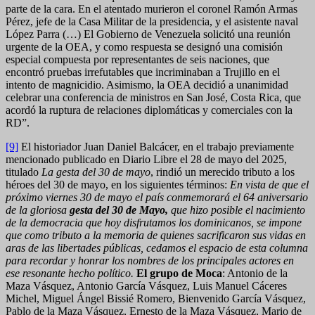
parte de la cara. En el atentado murieron el coronel Ramón Armas
Pérez, jefe de la Casa Militar de la presidencia, y el asistente naval
López Parra (…) El Gobierno de Venezuela solicitó una reunión
urgente de la OEA, y como respuesta se designó una comisión
especial compuesta por representantes de seis naciones, que
encontró pruebas irrefutables que incriminaban a Trujillo en el
intento de magnicidio. Asimismo, la OEA decidió a unanimidad
celebrar una conferencia de ministros en San José, Costa Rica, que
acordó la ruptura de relaciones diplomáticas y comerciales con la
RD”.
[9]
El historiador Juan Daniel Balcácer, en el trabajo previamente
mencionado publicado en Diario Libre el 28 de mayo del 2025,
titulado
La gesta del 30 de mayo
, rindió un merecido tributo a los
héroes del 30 de mayo, en los siguientes términos:
En vista de que el
próximo viernes 30 de mayo el país conmemorará el 64 aniversario
de la gloriosa
gesta del 30 de Mayo
,
que hizo posible el nacimiento
de la democracia que hoy disfrutamos los dominicanos, se impone
que como tributo a la memoria de quienes sacrificaron sus vidas en
aras de las libertades públicas, cedamos el espacio de esta columna
para recordar y honrar los nombres de los principales actores en
ese resonante hecho político.
El grupo de Moca
: Antonio de la
Maza Vásquez, Antonio García Vásquez, Luis Manuel Cáceres
Michel, Miguel Ángel Bissié Romero, Bienvenido García Vásquez,
Pablo de la Maza Vásquez, Ernesto de la Maza Vásquez, Mario de