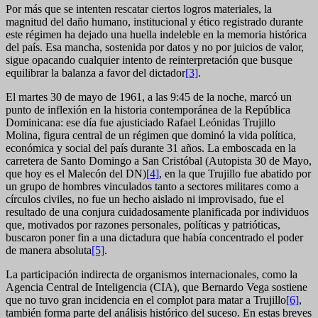
Por más que se intenten rescatar ciertos logros materiales, la
magnitud del daño humano, institucional y ético registrado durante
este régimen ha dejado una huella indeleble en la memoria histórica
del país. Esa mancha, sostenida por datos y no por juicios de valor,
sigue opacando cualquier intento de reinterpretación que busque
equilibrar la balanza a favor del dictador
[3]
.
El martes 30 de mayo de 1961, a las 9:45 de la noche, marcó un
punto de inflexión en la historia contemporánea de la República
Dominicana: ese día fue ajusticiado Rafael Leónidas Trujillo
Molina, figura central de un régimen que dominó la vida política,
económica y social del país durante 31 años. La emboscada en la
carretera de Santo Domingo a San Cristóbal (Autopista 30 de Mayo,
que hoy es el Malecón del DN)
[4]
, en la que Trujillo fue abatido por
un grupo de hombres vinculados tanto a sectores militares como a
círculos civiles, no fue un hecho aislado ni improvisado, fue el
resultado de una conjura cuidadosamente planificada por individuos
que, motivados por razones personales, políticas y patrióticas,
buscaron poner fin a una dictadura que había concentrado el poder
de manera absoluta
[5]
.
La participación indirecta de organismos internacionales, como la
Agencia Central de Inteligencia (CIA), que Bernardo Vega sostiene
que no tuvo gran incidencia en el complot para matar a Trujillo
[6]
,
también forma parte del análisis histórico del suceso. En estas breves