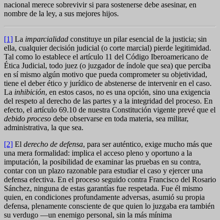
nacional merece sobrevivir si para sostenerse debe asesinar, en
nombre de la ley, a sus mejores hijos.
[1]
La
imparcialidad
constituye un pilar esencial de la justicia; sin
ella, cualquier decisión judicial (o corte marcial) pierde legitimidad.
Tal como lo establece el artículo 11 del Código Iberoamericano de
Ética Judicial, todo juez (o juzgador de índole que sea) que perciba
en sí mismo algún motivo que pueda comprometer su objetividad,
tiene el deber ético y jurídico de abstenerse de intervenir en el caso.
La
inhibición
, en estos casos, no es una opción, sino una exigencia
del respeto al derecho de las partes y a la integridad del proceso. En
efecto, el artículo 69.10 de nuestra Constitución vigente prevé que el
debido proceso
debe observarse en toda materia, sea militar,
administrativa, la que sea.
[2]
El
derecho de defensa
, para ser auténtico, exige mucho más que
una mera formalidad: implica el acceso pleno y oportuno a la
imputación, la posibilidad de examinar las pruebas en su contra,
contar con un plazo razonable para estudiar el caso y ejercer una
defensa efectiva. En el proceso seguido contra Francisco del Rosario
Sánchez, ninguna de estas garantías fue respetada. Fue él mismo
quien, en condiciones profundamente adversas, asumió su propia
defensa, plenamente consciente de que quien lo juzgaba era también
su verdugo —un enemigo personal, sin la más mínima