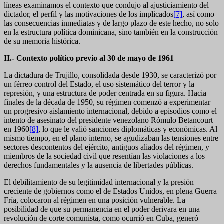
líneas examinamos el contexto que condujo al ajusticiamiento del
dictador, el perfil y las motivaciones de los implicados
[7]
, así como
las consecuencias inmediatas y de largo plazo de este hecho, no solo
en la estructura política dominicana, sino también en la construcción
de su memoria histórica.
II.- Contexto político previo al 30 de mayo de 1961
La dictadura de Trujillo, consolidada desde 1930, se caracterizó por
un férreo control del Estado, el uso sistemático del terror y la
represión, y una estructura de poder centrada en su figura. Hacia
finales de la década de 1950, su régimen comenzó a experimentar
un progresivo aislamiento internacional, debido a episodios como el
intento de asesinato del presidente venezolano Rómulo Betancourt
en 1960
[8]
, lo que le valió sanciones diplomáticas y económicas. Al
mismo tiempo, en el plano interno, se agudizaban las tensiones entre
sectores descontentos del ejército, antiguos aliados del régimen, y
miembros de la sociedad civil que resentían las violaciones a los
derechos fundamentales y la ausencia de libertades públicas.
El debilitamiento de su legitimidad internacional y la presión
creciente de gobiernos como el de Estados Unidos, en plena Guerra
Fría, colocaron al régimen en una posición vulnerable. La
posibilidad de que su permanencia en el poder derivara en una
revolución de corte comunista, como ocurrió en Cuba, generó