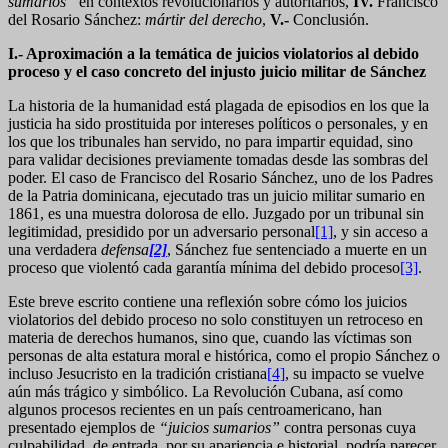
sumarios”
en contextos revolucionarios y autoritarios,
IV.
Francisco
del Rosario Sánchez:
mártir del derecho
,
V.-
Conclusión.
I.- Aproximación a la temática de juicios violatorios al debido
proceso y el caso concreto del injusto juicio militar de Sánchez
La historia de la humanidad está plagada de episodios en los que la
justicia ha sido prostituida por intereses políticos o personales, y en
los que los tribunales han servido, no para impartir equidad, sino
para validar decisiones previamente tomadas desde las sombras del
poder. El caso de Francisco del Rosario Sánchez, uno de los Padres
de la Patria dominicana, ejecutado tras un juicio militar sumario en
1861, es una muestra dolorosa de ello. Juzgado por un tribunal sin
legitimidad, presidido por un adversario personal
[1]
, y sin acceso a
una verdadera
defensa
[2]
, Sánchez fue sentenciado a muerte en un
proceso que violentó cada garantía mínima del debido proceso
[3]
.
Este breve escrito contiene una reflexión sobre cómo los juicios
violatorios del debido proceso no solo constituyen un retroceso en
materia de derechos humanos, sino que, cuando las víctimas son
personas de alta estatura moral e histórica, como el propio Sánchez o
incluso Jesucristo en la tradición cristiana
[4]
, su impacto se vuelve
aún más trágico y simbólico. La Revolución Cubana, así como
algunos procesos recientes en un país centroamericano, han
presentado ejemplos de
“juicios sumarios”
contra personas cuya
culpabilidad, de entrada, por su apariencia e historial, podría parecer