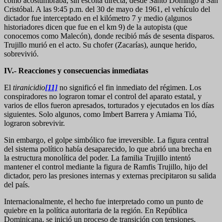
como acostumbraba, sin escolta directa, desde Santo Domingo a San
Cristóbal. A las 9:45 p.m. del 30 de mayo de 1961, el vehículo del
dictador fue interceptado en el kilómetro 7 y medio (algunos
historiadores dicen que fue en el km 9) de la autopista (que
conocemos como Malecón), donde recibió más de sesenta disparos.
Trujillo murió en el acto. Su chofer (Zacarías), aunque herido,
sobrevivió.
IV.- Reacciones y consecuencias inmediatas
El
tiranicidio
[11]
no significó el fin inmediato del régimen. Los
conspiradores no lograron tomar el control del aparato estatal, y
varios de ellos fueron apresados, torturados y ejecutados en los días
siguientes. Solo algunos, como Imbert Barrera y Amiama Tió,
lograron sobrevivir.
Sin embargo, el golpe simbólico fue irreversible. La figura central
del sistema político había desaparecido, lo que abrió una brecha en
la estructura monolítica del poder. La familia Trujillo intentó
mantener el control mediante la figura de Ramfis Trujillo, hijo del
dictador, pero las presiones internas y externas precipitaron su salida
del país.
Internacionalmente, el hecho fue interpretado como un punto de
quiebre en la política autoritaria de la región. En República
Dominicana, se inició un proceso de transición con tensiones,