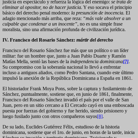
justicia en espectáculo y refuerza la lógica del enemigo:
se trata de
eliminar al opositor, no de hacer justicia.
Y eso socava el principio
básico del derecho penal moderno:
la presunción de inocencia.
El
adagio mencionado más arriba, que reza:
“más vale absolver a un
culpable que condenar a un inocente”
, no es una simple frase
moralista, sino una afirmación profunda de civilización jurídica.
IV. Francisco del Rosario Sánchez:
mártir del derecho
Francisco del Rosario Sánchez fue más que un político o un líder
militar: fue un hombre que, junto a Juan Pablo Duarte y Ramón
Matías Mella, sentó las bases de la
independencia dominicana
[7]
.
Su compromiso con la soberanía nacional lo llevó a enfrentar
incluso a antiguos aliados, como Pedro Santana, cuando este último
impulsó la anexión de la República Dominicana a España en 1861.
El historiador Frank Moya Pons, sobre la captura y fusilamiento de
Sánchez, puntualmente, sostiene que, en junio de 1861, finalmente,
Francisco del Rosario Sánchez invadió el país por el valle de San
Juan, pero en un sitio cercano a El Cercado cayó en una emboscada
puesta por fuerzas del gobierno y fue herido, siendo prisionero y
luego fusilado junto con otros compañeros suyos
[8]
.
De su lado, Euclides Gutiérrez Félix, estudioso de la historia
dominicana, sostiene que el 1ro. de junio, en horas de la tarde, inicia
Sánchez su invasión a territorio dominicano. Traicionado y