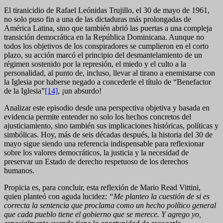
El tiranicidio de Rafael Leónidas Trujillo, el 30 de mayo de 1961,
no solo puso fin a una de las dictaduras más prolongadas de
América Latina, sino que también abrió las puertas a una compleja
transición democrática en la República Dominicana. Aunque no
todos los objetivos de los conspiradores se cumplieron en el corto
plazo, su acción marcó el principio del desmantelamiento de un
régimen sostenido por la represión, el miedo y el culto a la
personalidad, al punto de, incluso, llevar al tirano a enemistarse con
la Iglesia por haberse negado a concederle el título de “Benefactor
de la Iglesia”
[14]
, ¡un absurdo!
Analizar este episodio desde una perspectiva objetiva y basada en
evidencia permite entender no solo los hechos concretos del
ajusticiamiento, sino también sus implicaciones históricas, políticas y
simbólicas. Hoy, más de seis décadas después, la historia del 30 de
mayo sigue siendo una referencia indispensable para reflexionar
sobre los valores democráticos, la justicia y la necesidad de
preservar un Estado de derecho respetuoso de los derechos
humanos.
Propicia es, para concluir, esta reflexión de Mario Read Vittini,
quien planteó con aguda lucidez:
“Me planteo la cuestión de si es
correcta la sentencia que proclama como un hecho político general
que cada pueblo tiene el gobierno que se merece. Y agrego yo,