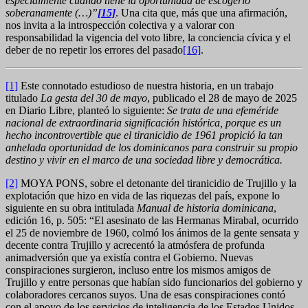
especialmente cuando tiene la oportunidad de escogerlo
soberanamente (…)”
[15]
. Una cita que, más que una afirmación,
nos invita a la introspección colectiva y a valorar con
responsabilidad la vigencia del voto libre, la conciencia cívica y el
deber de no repetir los errores del pasado
[16]
.
[1]
Este connotado estudioso de nuestra historia, en un trabajo
titulado
La gesta del 30 de mayo
, publicado el 28 de mayo de 2025
en Diario Libre, planteó lo siguiente:
Se trata de una efeméride
nacional de extraordinaria significación histórica, porque es un
hecho incontrovertible que el tiranicidio de 1961 propició la tan
anhelada oportunidad de los dominicanos para construir su propio
destino y vivir en el marco de una sociedad libre y democrática.
[2]
MOYA PONS, sobre el detonante del tiranicidio de Trujillo y la
explotación que hizo en vida de las riquezas del país, expone lo
siguiente en su obra intitulada
Manual de historia dominicana
,
edición 16, p. 505: “El asesinato de las Hermanas Mirabal, ocurrido
el 25 de noviembre de 1960, colmó los ánimos de la gente sensata y
decente contra Trujillo y acrecentó la atmósfera de profunda
animadversión que ya existía contra el Gobierno. Nuevas
conspiraciones surgieron, incluso entre los mismos amigos de
Trujillo y entre personas que habían sido funcionarios del gobierno y
colaboradores cercanos suyos. Una de esas conspiraciones contó
con el apoyo de los servicios de inteligencia de los Estados Unidos,