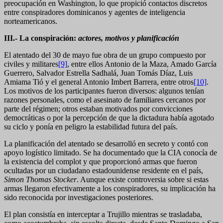
preocupación en Washington, lo que propició contactos discretos
entre conspiradores dominicanos y agentes de inteligencia
norteamericanos.
III.- La conspiración:
actores, motivos y planificación
El atentado del 30 de mayo fue obra de un grupo compuesto por
civiles y militares
[9]
, entre ellos Antonio de la Maza, Amado García
Guerrero, Salvador Estrella Sadhalá, Juan Tomás Díaz, Luis
Amiama Tió y el general Antonio Imbert Barrera, entre otros
[10]
.
Los motivos de los participantes fueron diversos: algunos tenían
razones personales, como el asesinato de familiares cercanos por
parte del régimen; otros estaban motivados por convicciones
democráticas o por la percepción de que la dictadura había agotado
su ciclo y ponía en peligro la estabilidad futura del país.
La planificación del atentado se desarrolló en secreto y contó con
apoyo logístico limitado. Se ha documentado que la CIA conocía de
la existencia del complot y que proporcionó armas que fueron
ocultadas por un ciudadano estadounidense residente en el país,
Simon Thomas Stocker
. Aunque existe controversia sobre si estas
armas llegaron efectivamente a los conspiradores, su implicación ha
sido reconocida por investigaciones posteriores.
El plan consistía en interceptar a Trujillo mientras se trasladaba,