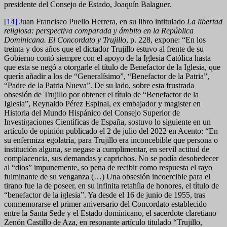
presidente del Consejo de Estado, Joaquín Balaguer.
[14]
Juan Francisco Puello Herrera, en su libro intitulado
La libertad
religiosa: perspectiva comparada y ámbito en la República
Dominicana. El Concordato y Trujillo
, p. 228, expone: “En los
treinta y dos años que el dictador Trujillo estuvo al frente de su
Gobierno contó siempre con el apoyo de la Iglesia Católica hasta
que esta se negó a otorgarle el título de Benefactor de la Iglesia, que
quería añadir a los de “Generalísimo”, “Benefactor de la Patria”,
“Padre de la Patria Nueva”. De su lado, sobre esta frustrada
obsesión de Trujillo por obtener el título de “Benefactor de la
Iglesia”, Reynaldo Pérez Espinal, ex embajador y magister en
Historia del Mundo Hispánico del Consejo Superior de
Investigaciones Científicas de España, sostuvo lo siguiente en un
artículo de opinión publicado el 2 de julio del 2022 en Acento: “En
su enfermiza egolatría, para Trujillo era inconcebible que persona o
institución alguna, se negase a cumplimentar, en servil actitud de
complacencia, sus demandas y caprichos. No se podía desobedecer
al “dios” impunemente, so pena de recibir como respuesta el rayo
fulminante de su venganza (…) Una obsesión incoercible para el
tirano fue la de poseer, en su infinita retahíla de honores, el título de
“benefactor de la iglesia”. Ya desde el 16 de junio de 1955, tras
conmemorarse el primer aniversario del Concordato establecido
entre la Santa Sede y el Estado dominicano, el sacerdote claretiano
Zenón Castillo de Aza, en resonante artículo titulado “Trujillo,