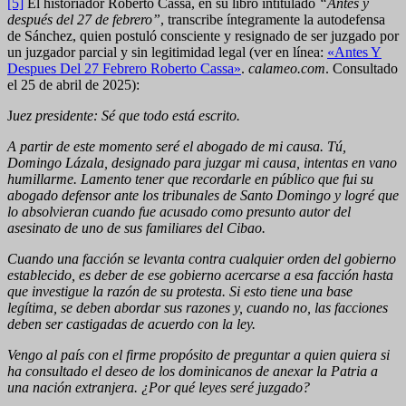
[5]
El historiador Roberto Cassá, en su libro intitulado
“Antes y
después del 27 de febrero”
, transcribe íntegramente la autodefensa
de Sánchez, quien postuló consciente y resignado de ser juzgado por
un juzgador parcial y sin legitimidad legal (ver en línea:
«Antes Y
Despues Del 27 Febrero Roberto Cassa»
.
calameo.com
. Consultado
el 25 de abril de 2025):
J
uez presidente: Sé que todo está escrito.
A partir de este momento seré el abogado de mi causa. Tú,
Domingo Lázala, designado para juzgar mi causa, intentas en vano
humillarme. Lamento tener que recordarle en público que fui su
abogado defensor ante los tribunales de Santo Domingo y logré que
lo absolvieran cuando fue acusado como presunto autor del
asesinato de uno de sus familiares del Cibao.
Cuando una facción se levanta contra cualquier orden del gobierno
establecido, es deber de ese gobierno acercarse a esa facción hasta
que investigue la razón de su protesta. Si esto tiene una base
legítima, se deben abordar sus razones y, cuando no, las facciones
deben ser castigadas de acuerdo con la ley.
Vengo al país con el firme propósito de preguntar a quien quiera si
ha consultado el deseo de los dominicanos de anexar la Patria a
una nación extranjera. ¿Por qué leyes seré juzgado?