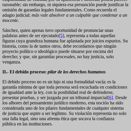
razonable; sin embargo, ni siquiera esa presunción puede justificar la
omisión de garantías legales fundamentales. Como recuerda el
adagio judicial:
más vale absolver a un culpable que condenar a un
inocente
.
Sánchez, quien apenas tuvo oportunidad de pronunciar unas
palabras antes de ser ejecutado
[5]
, representa a todas aquellas
figuras cuya grandeza humana fue aplastada por juicios espurios. Su
historia, como la de tantos otros, debe recordarnos que ningún
proyecto político o ideológico puede situarse por encima del
derecho; y que, sin garantías procesales, no hay justicia, solo
venganza.
II.- El debido proceso:
pilar de los derechos humanos
El debido proceso no es un lujo ni una formalidad vacía; es la
garantía mínima de que toda persona será escuchada en condiciones
de igualdad ante la ley, con la posibilidad real de defenderse,
presentar pruebas, y ser juzgada por un tribunal imparcial
[6]
. Desde
los albores del pensamiento jurídico moderno, esta noción ha sido
considerada uno de los pilares fundamentales de cualquier sistema
de justicia que aspire a ser legítimo. Su violación representa no solo
una falla legal, sino una afrenta ética que socava la confianza
pública en las instituciones.