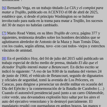
[6]
Bernardo Vega, en un trabajo titulado
La CIA y el complot para
matar a Trujillo
, publicado en ACENTO el 08 de abril de 2025,
establece que, si desde el principio Washington no se hubiese
involucrado para nada en la trama para matar a Trujillo, los sucesos
del 30 de mayo no habrían cambiado.
[7]
Mario Read Vittini, en su libro
Trujillo de cerca
, página 377 y
siguientes, testimonia detalles sobre los hombres decididos que se
aglutinaron alrededor de Antonio de la Maza y Juan Tomás Díaz,
con los cuales, según afirma, tuvo -con casi todos- viejos y estrechos
vínculos de amistad.
[8]
En el periódico Hoy, del 04 de julio del 2015 salió publicado un
trabajo especial de dicho medio de prensa, titulado
El día que el
dictador Trujillo intentó matar a Betancourt.
En dicho escrito se
indicó lo siguiente: “A eso de las 9:00 de la mañana del viernes 24
de junio de 1960, el vehículo de Betancourt, seguido de dignatarios
y oficiales de seguridad, tomó la avenida de Los Próceres, en
Caracas, para dirigirse a presenciar un desfile militar en ocasión del
Día del Ejército y la conmemoración de la Batalla de Carabobo (…)
Cuando el automóvil presidencial pasó junto a un carro
Oldsmobile
,
color verde, una devastadora explosión hizo saltar por los aires el
auto del ejecutivo venezolano y lo destruyó parcialmente. El
mandatario resultó con quemaduras en ambos brazos, las manos y