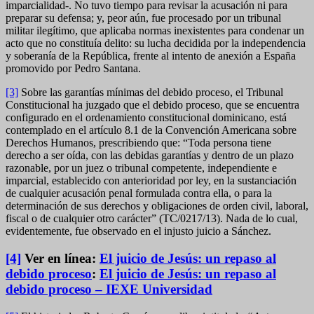
imparcialidad-. No tuvo tiempo para revisar la acusación ni para
preparar su defensa; y, peor aún, fue procesado por un tribunal
militar ilegítimo, que aplicaba normas inexistentes para condenar un
acto que no constituía delito: su lucha decidida por la independencia
y soberanía de la República, frente al intento de anexión a España
promovido por Pedro Santana.
[3]
Sobre las garantías mínimas del debido proceso, el Tribunal
Constitucional ha juzgado que el debido proceso, que se encuentra
configurado en el ordenamiento constitucional dominicano, está
contemplado en el artículo 8.1 de la Convención Americana sobre
Derechos Humanos, prescribiendo que: “Toda persona tiene
derecho a ser oída, con las debidas garantías y dentro de un plazo
razonable, por un juez o tribunal competente, independiente e
imparcial, establecido con anterioridad por ley, en la sustanciación
de cualquier acusación penal formulada contra ella, o para la
determinación de sus derechos y obligaciones de orden civil, laboral,
fiscal o de cualquier otro carácter” (TC/0217/13). Nada de lo cual,
evidentemente, fue observado en el injusto juicio a Sánchez.
[4]
Ver en línea:
El juicio de Jesús: un repaso al
debido proceso
:
El juicio de Jesús: un repaso al
debido proceso – IEXE Universidad