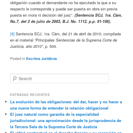
obligación cuando el demandante no ha ejecutado la que a su
respecto le corresponde y puede ser puesta en obra sin previa
puesta en mora ni decisión del juez”.
(Sentencia SCJ, 1ra. Càm,
No.7, del 2 de julio de 2003, B.J. No. 1112, p.p. 91-106).
[8]
Sentencia SCJ, 1ra. Càm, del 21 de abril de 2010; compilada
en el material
“Principales Sentencias de la Suprema Corte de
Justicia, año 2010”
, p. 504.
Posted in
Escritos Jurìdicos
Search
ENTRADAS RECIENTES
La evolución de las obligaciones: del dar, hacer y no hacer a
una nueva forma de entender la relación obligacional
El juez natural como garantía de la especialidad
jurisdiccional: una aproximación desde la jurisprudencia de
la Tercera Sala de la Suprema Corte de Justicia
El référé contractual en el derecho francés y su recepción en