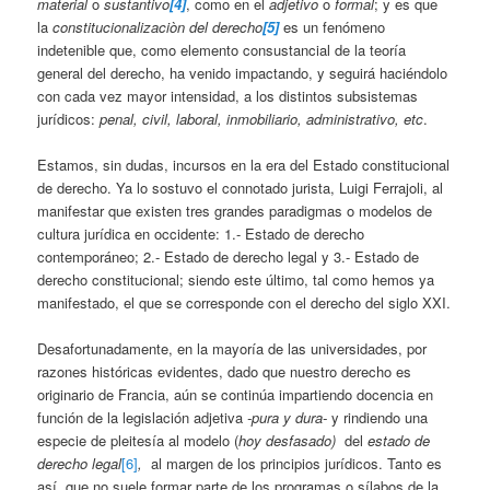
material
o
sustantivo
[4]
, como en el
adjetivo
o
formal
; y es que
la
constitucionalizaciòn del derecho
[5]
es un fenómeno
indetenible que, como elemento consustancial de la teoría
general del derecho, ha venido impactando, y seguirá haciéndolo
con cada vez mayor intensidad, a los distintos subsistemas
jurídicos:
penal, civil, laboral, inmobiliario, administrativo, etc
.
Estamos, sin dudas, incursos en la era del Estado constitucional
de derecho. Ya lo sostuvo el connotado jurista, Luigi Ferrajoli, al
manifestar que existen tres grandes paradigmas o modelos de
cultura jurídica en occidente: 1.- Estado de derecho
contemporáneo; 2.- Estado de derecho legal y 3.- Estado de
derecho constitucional; siendo este último, tal como hemos ya
manifestado, el que se corresponde con el derecho del siglo XXI.
Desafortunadamente, en la mayoría de las universidades, por
razones históricas evidentes, dado que nuestro derecho es
originario de Francia, aún se continúa impartiendo docencia en
función de la legislación adjetiva
-pura y dura-
y rindiendo una
especie de pleitesía al modelo (
hoy desfasado)
del
estado de
derecho legal
[6]
,
al margen de los principios jurídicos. Tanto es
así, que no suele formar parte de los programas o sílabos de la