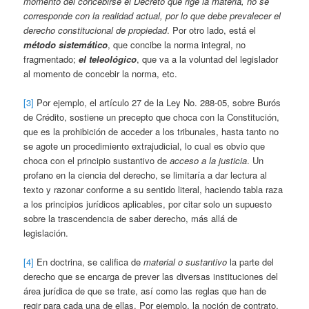
momento del concebirse el Decreto que rige la materia, no se
corresponde con la realidad actual, por lo que debe prevalecer el
derecho constitucional de propiedad
. Por otro lado, está el
método sistemático
, que concibe la norma integral, no
fragmentado;
el teleológico
, que va a la voluntad del legislador
al momento de concebir la norma, etc.
[3]
Por ejemplo, el artículo 27 de la Ley No. 288-05, sobre Burós
de Crédito, sostiene un precepto que choca con la Constitución,
que es la prohibición de acceder a los tribunales, hasta tanto no
se agote un procedimiento extrajudicial, lo cual es obvio que
choca con el principio sustantivo de
acceso a la justicia
. Un
profano en la ciencia del derecho, se limitaría a dar lectura al
texto y razonar conforme a su sentido literal, haciendo tabla raza
a los principios jurídicos aplicables, por citar solo un supuesto
sobre la trascendencia de saber derecho, más allá de
legislación.
[4]
En doctrina, se califica de
material o sustantivo
la parte del
derecho que se encarga de prever las diversas instituciones del
área jurídica de que se trate, así como las reglas que han de
regir para cada una de ellas. Por ejemplo, la noción de contrato,