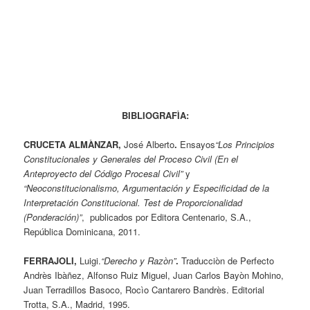
BIBLIOGRAFÌA:
CRUCETA ALMÀNZAR,
José Alberto
.
Ensayos
“Los Principios
Constitucionales y Generales del Proceso Civil (En el
Anteproyecto del Código Procesal Civil”
y
“Neoconstitucionalismo, Argumentación y Especificidad de la
Interpretación Constitucional. Test de Proporcionalidad
(Ponderación)”
, publicados por Editora Centenario, S.A.,
República Dominicana, 2011.
FERRAJOLI,
Luigi.
“Derecho y Razòn”
.
Traducciòn de Perfecto
Andrès Ibàñez, Alfonso Ruiz Miguel, Juan Carlos Bayòn Mohino,
Juan Terradillos Basoco, Rocìo Cantarero Bandrès. Editorial
Trotta, S.A., Madrid, 1995.