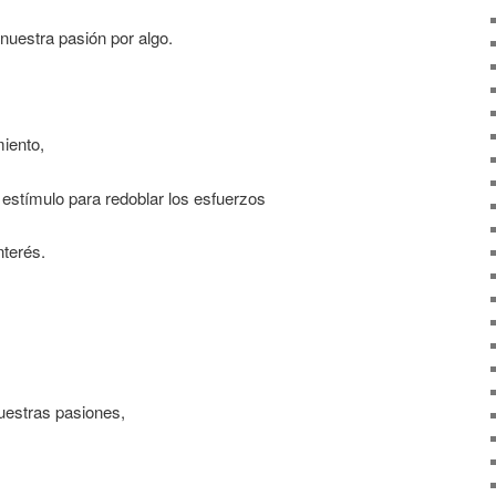
nuestra pasión por algo.
miento,
mo estímulo para redoblar los esfuerzos
nterés.
uestras pasiones,