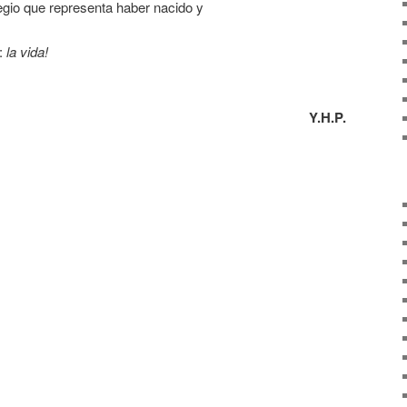
legio que representa haber nacido y
o:
la vida!
H.P.