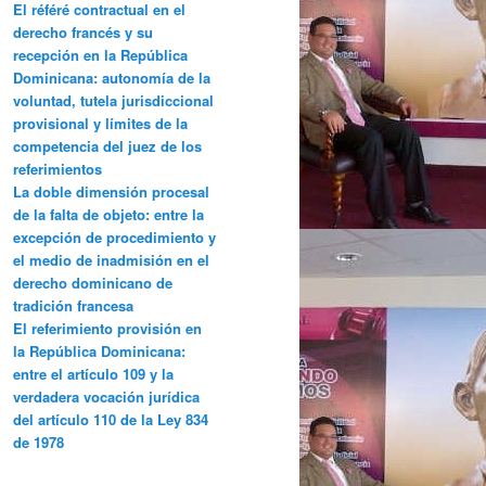
El référé contractual en el
derecho francés y su
recepción en la República
Dominicana: autonomía de la
voluntad, tutela jurisdiccional
provisional y límites de la
competencia del juez de los
referimientos
La doble dimensión procesal
de la falta de objeto: entre la
excepción de procedimiento y
el medio de inadmisión en el
derecho dominicano de
tradición francesa
El referimiento provisión en
la República Dominicana:
entre el artículo 109 y la
verdadera vocación jurídica
del artículo 110 de la Ley 834
de 1978