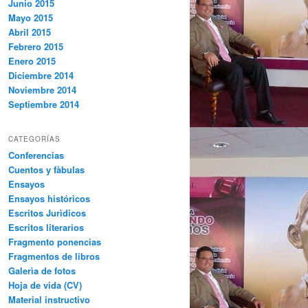
Junio 2015
Mayo 2015
Abril 2015
Febrero 2015
Enero 2015
Diciembre 2014
Noviembre 2014
Septiembre 2014
CATEGORÍAS
Conferencias
Cuentos y fàbulas
Ensayos
Ensayos históricos
Escritos Jurìdicos
Escritos literarios
Fragmento ponencias
Fragmentos de libros
Galerìa de fotos
Hoja de vida (CV)
Material instructivo