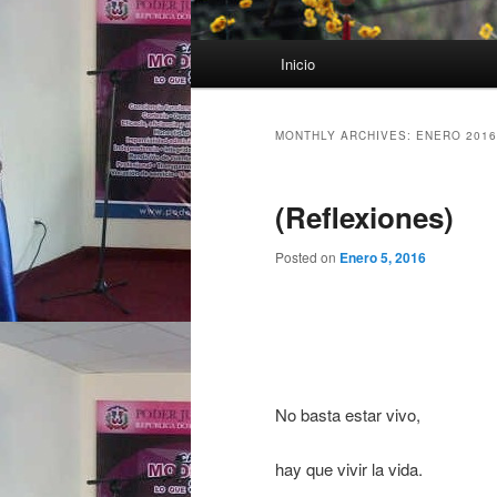
Main menu
Inicio
Skip to primary content
Skip to secondary content
MONTHLY ARCHIVES:
ENERO 2016
(Reflexiones)
Posted on
Enero 5, 2016
No basta estar vivo,
hay que vivir la vida.