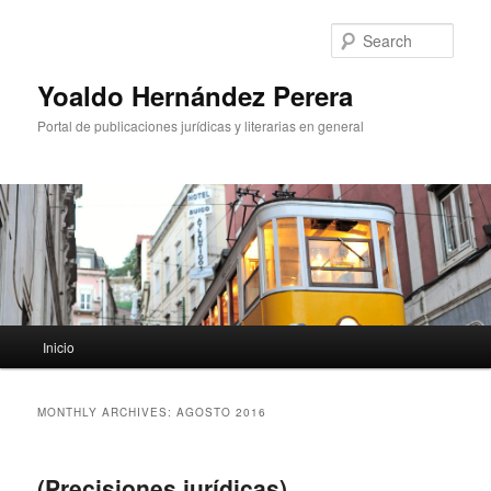
Sear
Yoaldo Hernández Perera
Portal de publicaciones jurídicas y literarias en general
Main menu
Inicio
Skip to primary content
Skip to secondary content
MONTHLY ARCHIVES:
AGOSTO 2016
(Precisiones jurídicas)