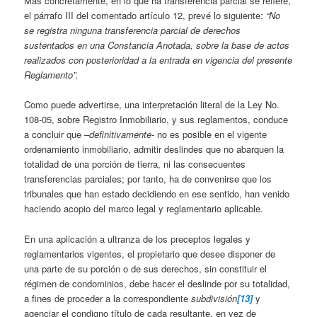
Más concretamente, en lo que ha transferencia parcial se refiere,
el párrafo III del comentado artículo 12, prevé lo siguiente:
“No
se registra ninguna transferencia parcial de derechos
sustentados en una Constancia Anotada, sobre la base de actos
realizados con posterioridad a la entrada en vigencia del presente
Reglamento”.
Como puede advertirse, una interpretación literal de la Ley No.
108-05, sobre Registro Inmobiliario, y sus reglamentos, conduce
a concluir que
–definitivamente-
no es posible en el vigente
ordenamiento inmobiliario, admitir deslindes que no abarquen la
totalidad de una porción de tierra, ni las consecuentes
transferencias parciales; por tanto, ha de convenirse que los
tribunales que han estado decidiendo en ese sentido, han venido
haciendo acopio del marco legal y reglamentario aplicable.
En una aplicación a ultranza de los preceptos legales y
reglamentarios vigentes, el propietario que desee disponer de
una parte de su porción o de sus derechos, sin constituir el
régimen de condominios, debe hacer el deslinde por su totalidad,
a fines de proceder a la correspondiente
subdivisión
[13]
y
agenciar el condigno título de cada resultante, en vez de