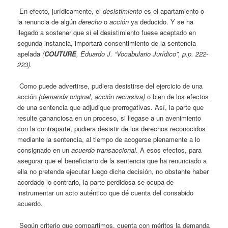
En efecto, jurídicamente, el
desistimiento
es el apartamiento o
la renuncia de algún
derecho
o
acción
ya deducido. Y se ha
llegado a sostener que si el desistimiento fuese aceptado en
segunda instancia, importará consentimiento de la sentencia
apelada
(
COUTURE
, Eduardo J. “Vocabulario Jurídico”, p.p. 222-
223).
Como puede advertirse, pudiera desistirse del ejercicio de una
acción
(demanda original, acción recursiva)
o bien de los efectos
de una sentencia que adjudique prerrogativas. Así, la parte que
resulte gananciosa en un proceso, si llegase a un avenimiento
con la contraparte, pudiera desistir de los derechos reconocidos
mediante la sentencia, al tiempo de acogerse plenamente a lo
consignado en un
acuerdo transaccional
. A esos efectos, para
asegurar que el beneficiario de la sentencia que ha renunciado a
ella no pretenda ejecutar luego dicha decisión, no obstante haber
acordado lo contrario, la parte perdidosa se ocupa de
instrumentar un acto auténtico que dé cuenta del consabido
acuerdo.
Según criterio que compartimos, cuenta con méritos la demanda