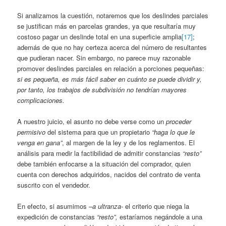
Si analizamos la cuestión, notaremos que los deslindes parciales
se justifican más en parcelas grandes, ya que resultaría muy
costoso pagar un deslinde total en una superficie amplia
[17]
;
además de que no hay certeza acerca del número de resultantes
que pudieran nacer. Sin embargo, no parece muy razonable
promover deslindes parciales en relación a porciones pequeñas:
si es pequeña, es más fácil saber en cuánto se puede dividir y,
por tanto, los trabajos de subdivisión no tendrían mayores
complicaciones.
A nuestro juicio, el asunto no debe verse como un
proceder
permisivo
del sistema para que un propietario
“haga lo que le
venga en gana”
, al margen de la ley y de los reglamentos. El
análisis para medir la factibilidad de admitir constancias
“resto”
debe también enfocarse a la situación del comprador, quien
cuenta con derechos adquiridos, nacidos del contrato de venta
suscrito con el vendedor.
En efecto, si asumimos
–a ultranza-
el criterio que niega la
expedición de constancias
“resto”,
estaríamos negándole a una