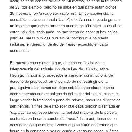
decir, se tiene certeza de que de 50 metros, se tiene la titularidad
de 25, por ejemplo, pero no se sabe en qué parte están dichos
25 metros:
si en la parte sur, norte, etc
. En consecuencia, la
consabida carta constancia
“resto”
, efectivamente puede generar
un impasse que deben tomar en cuenta los tribunales, pues al no
estar individualizado nada, no hay forma de saber si hay calles,
parques, áreas públicas o cualquier porción que no pueda
incluirse, en derecho, dentro del
“resto”
expedido en carta
constancia.
Es nuestro entendimiento que, en caso de flexibilizar la
interpretación del artículo 129 de la Ley No. 108-05, sobre
Registro Inmobiliario, apegados al carácter constitucional del
derecho de propiedad, en el sentido de no restringir dicha
prerrogativa a las personas, debe establecerse claramente en
cada sentencia que es obligación del titular del “resto”, si desea
luego vender la totalidad o parte del mismo, hacer las diligencias
pertinentes, a fines de establecer que cada porción plasmada en
“papeles”
se corresponde con la realidad material de la parcela
contenida en la carta constancia
“resto”
. Esto así, tomando en
consideración que muchas veces el propietario del terreno que
figura en la constancia
“resto”
vende a varias personas, y éstas