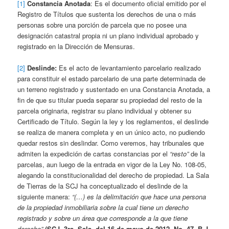
[1]
Constancia Anotada
: Es el documento oficial emitido por el
Registro de Títulos que sustenta los derechos de una o más
personas sobre una porción de parcela que no posee una
designación catastral propia ni un plano individual aprobado y
registrado en la Dirección de Mensuras.
[2]
Deslinde:
Es el acto de levantamiento parcelario realizado
para constituir el estado parcelario de una parte determinada de
un terreno registrado y sustentado en una Constancia Anotada, a
fin de que su titular pueda separar su propiedad del resto de la
parcela originaria, registrar su plano individual y obtener su
Certificado de Título. Según la ley y los reglamentos, el deslinde
se realiza de manera completa y en un único acto, no pudiendo
quedar restos sin deslindar. Como veremos, hay tribunales que
admiten la expedición de cartas constancias por el
“resto”
de la
parcelas, aun luego de la entrada en vigor de la Ley No. 108-05,
alegando la constitucionalidad del derecho de propiedad. La Sala
de Tierras de la SCJ ha conceptualizado el deslinde de la
siguiente manera:
“(…) es la delimitación que hace una persona
de la propiedad inmobiliaria sobre la cual tiene un derecho
registrado y sobre un área que corresponde a la que tiene
derecho”
(SCJ, 3ra. Sala, del 16 de mayo de 2012, No. 47, B.J.