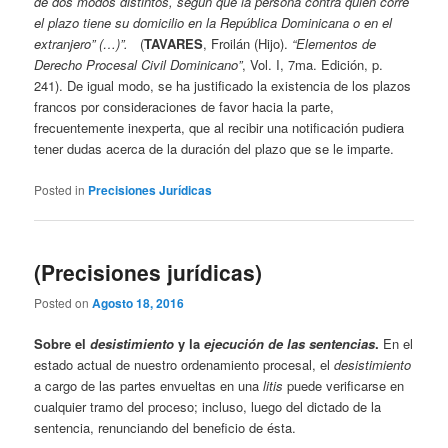
de dos modos distintos, según que la persona contra quien corre
el plazo tiene su domicilio en la República Dominicana o en el
extranjero” (…)”.
(
TAVARES
, Froilán (Hijo).
“Elementos de
Derecho Procesal Civil Dominicano”
, Vol. I, 7ma. Edición, p.
241). De igual modo, se ha justificado la existencia de los plazos
francos por consideraciones de favor hacia la parte,
frecuentemente inexperta, que al recibir una notificación pudiera
tener dudas acerca de la duración del plazo que se le imparte.
Posted in
Precisiones Jurídicas
(Precisiones jurídicas)
Posted on
Agosto 18, 2016
Sobre el
desistimiento
y la
ejecución de las sentencias
.
En el
estado actual de nuestro ordenamiento procesal, el
desistimiento
a cargo de las partes envueltas en una
litis
puede verificarse en
cualquier tramo del proceso; incluso, luego del dictado de la
sentencia, renunciando del beneficio de ésta.