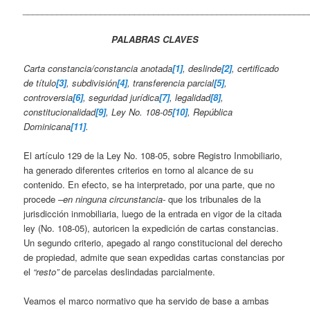
___________________________________________________________
PALABRAS CLAVES
Carta constancia/constancia anotada
[1]
, deslinde
[2]
, certificado
de título
[3]
, subdivisión
[4]
, transferencia parcial
[5]
,
controversia
[6]
, seguridad jurídica
[7]
, legalidad
[8]
,
constitucionalidad
[9]
, Ley No. 108-05
[10]
, República
Dominicana
[11]
.
El artículo 129 de la Ley No. 108-05, sobre Registro Inmobiliario,
ha generado diferentes criterios en torno al alcance de su
contenido. En efecto, se ha interpretado, por una parte, que no
procede
–en ninguna circunstancia-
que los tribunales de la
jurisdicción inmobiliaria, luego de la entrada en vigor de la citada
ley (No. 108-05), autoricen la expedición de cartas constancias.
Un segundo criterio, apegado al rango constitucional del derecho
de propiedad, admite que sean expedidas cartas constancias por
el
“resto”
de parcelas deslindadas parcialmente.
Veamos el marco normativo que ha servido de base a ambas