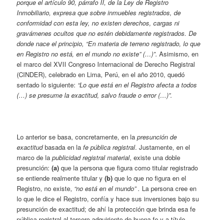
porque el artículo 90, párrafo II, de la Ley de Registro
Inmobiliario, expresa que sobre inmuebles registrados, de
conformidad con esta ley, no existen derechos, cargas ni
gravámenes ocultos que no estén debidamente registrados. De
donde nace el principio, “En materia de terreno registrado, lo que
en Registro no está, en el mundo no existe” (…)”
. Asimismo, en
el marco del XVII Congreso Internacional de Derecho Registral
(CINDER), celebrado en Lima, Perú, en el año 2010, quedó
sentado lo siguiente:
“Lo que está en el Registro afecta a todos
(…) se presume la exactitud, salvo fraude o error (…)”.
Lo anterior se basa, concretamente, en la
presunción de
exactitud
basada en la
fe pública registral
. Justamente, en el
marco de la
publicidad registral material
, existe una doble
presunción:
(a)
que la persona que figura como titular registrado
se entiende realmente titular y
(b)
que lo que no figura en el
Registro, no existe,
“no está en el mundo” .
La persona cree en
lo que le dice el Registro, confía y hace sus inversiones bajo su
presunción de exactitud; de ahí la protección que brinda esa fe
pública registral al tercero adquiriente de buena fe y a título