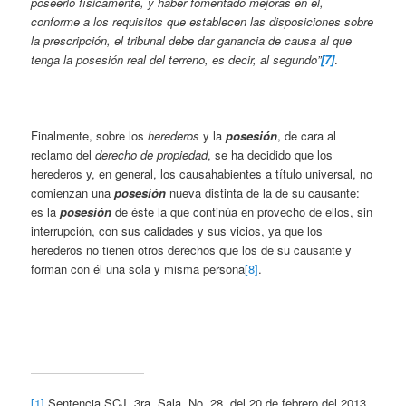
poseerlo físicamente, y haber fomentado mejoras en él,
conforme a los requisitos que establecen las disposiciones sobre
la prescripción, el tribunal debe dar ganancia de causa al que
tenga la posesión real del terreno, es decir, al segundo”
[7]
.
Finalmente, sobre los
herederos
y la
posesión
, de cara al
reclamo del
derecho de propiedad
, se ha decidido que los
herederos y, en general, los causahabientes a título universal, no
comienzan una
posesión
nueva distinta de la de su causante:
es la
posesión
de éste la que continúa en provecho de ellos, sin
interrupción, con sus calidades y sus vicios, ya que los
herederos no tienen otros derechos que los de su causante y
forman con él una sola y misma persona
[8]
.
[1]
Sentencia SCJ, 3ra. Sala, No. 28, del 20 de febrero del 2013,