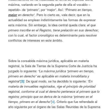
máxima, variando en la segunda parte de ella el vocablo –
repetido
– de
“primero”
, por
“mejor”
. Así:
“Primero en tiempo,
mejor
en derecho”
. Pero lo cierto es, vale decir, que en la
actualidad se emplean indistintamente las formas de expresar
esta máxima. Sin embargo, la idea central queda clara:
el que
primero inscribe en el Registro, tiene prelación en sus derechos
;
con lo cual, el factor
cronológico
es determinante para resolver
conflictos de intereses en este ámbito.
Sobre la consabida máxima jurídica, aplicable en materia
registral, la Sala de Tierras de la Suprema Corte de Justicia ha
juzgado lo siguiente:
“La máxima jurídica “primero en tiempo,
primero en derecho” es aplicable en materia inmobiliaria y
registral”
[3]
. De igual modo, se ha decidido lo siguiente:
“En
materia de inmuebles registrados, rige el principio de prioridad
registral, conforme al cual el derecho pertenece al primero que lo
registra; principio que se deriva de la máxima “primero en el
tiempo, primero en el derecho”
[4]
. Criterio que fue refrendado al
año siguiente por el órgano de las Salas Reunidas de la Suprema