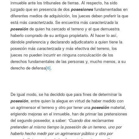
inmueble ante los tribunales de tierras. Al respecto, ha sido
juzgado que en presencia de dos
posesiones
fundamentadas en
diferentes medios de adquisición, los jueces deben preferir la que
está más
caracterizada
. Se encuentra más
caracterizada
la
posesión
de quien ha cercado el terreno y el que demuestra
haberlo comprado de su antiguo propietario. Al hacer lo así,
dándole preferencia y declarando adjudicatario a quien tiene la
posesión más
caracterizada
y más efectiva del terreno, los
jueces no pueden incurrir en ninguna conculcación de los
derechos fundamentales de las personas y, mucho menos, a su
derecho de defensa
[6]
.
De igual modo, se ha decidido que para fines de determinar la
posesión
, entre quien la alegue en virtud de haber medido con
un agrimensor el terreno y otro por tener una
posesión
material,
erigiendo mejoras en el inmueble, han de primar las pretensiones
del segundo poseedor, a saber:
“Cuando dos reclamantes
pretenden al mismo tiempo la posesión de un terreno, uno por
haberlo hecho medir por un agrimensor público y otro por