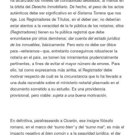
ha alcanzado los niveles de confiabilidad deseados, al menos en
la órbita del
Derecho Inmobiliario
. De hecho, el peso de los actos
auténticos debe ser significativo en el
Sistema Torrens
que nos
rige. Los Registradores de Títulos, en el
deber ser
, no deberían
estar atentos a la veracidad de la fe pública de los notarios; ellos
(Registradores) tienen su fe pública registral que debe
enrumbarse por otros derroteros:
dar cuenta del estado jurídico
de los inmuebles, básicamente.
Pero esto no debe ser óbice
para –
reiteramos
– que, entretanto conseguimos robustecer la
notaría en el país, se tomen los miramientos prudencialmente
pertinentes, a fines de evitar el mayor número de errores. Para
ello, tal como expresamos más arriba, el Registrador debe
motivar respecto de cuál es la circunstancia que lo ha llevado a
una duda razonable sobre el ministerio notarial plasmado en el
documento sometido a su estudio. Es una providencia
provisional, pero viable:
sujeta a una buena motivación.
En definitiva, parafraseando a Cicerón, ese insigne filósofo
romano, en el marco del
“sumo bien”
y del
“sumo mal”
, es más el
impacto negativo al
bien común
y a la
seguridad jurídica
, el dar