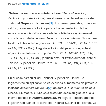
Posted on
Noviembre 18, 2016
Sobre los recursos administrativos
(Reconsideración,
Jerárquico y Jurisdiccional),
en el marco de la estructura del
Tribunal Superior de Tierras
[1]
.
En líneas generales, como es
sabido, la secuencia lógica para la instrumentación de los
recursos administrativos en sede inmobiliaria es –
primero
– el
conocimiento de la
reconsideración
, ante el mismo tribunal que
ha dictado la decisión graciosa
(Art. 76, L. 108-05, 173 RGT, 157
RGRT, 200 RGMC)
; luego la solución del
jerárquico
, ante el
órgano inmediatamente superior
(Art. 77, L. 108-07, 178, RGT,
163 RGRT, 206, RGMC)
y, finalmente, el
jurisdiccional,
ante el
Tribunal Superior de Tierras
(Art. 78, L. 108-05, 184, RGT, 169,
RGRT, 212 RGMC)
.
En el caso particular del Tribunal Superior de Tierras, la
reglamentación aplicable no es explícita al momento de prever la
indicada
secuencia recursiva
[2]
, de cara a la estructura de esta
alzada. En efecto, si una sala dicta una decisión graciosa, ella
misma conoce la
reconsideración.
El órgano inmediatamente
superior a la sala es el pleno del Tribunal Superior de Tierras, ya