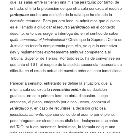
que las salas entre sí tienen una misma jerarquía; por tanto, de
entrada, chirría la pretensión de que otra sala conozca el recurso
jerárquico
contra una decisión de la sala que ha dictado la
decisión recurrida. Pero por otro lado, si admitimos que el pleno
es el llamado a dilucidar el recurso
jerárquico
en el contexto
descrito, entonces surge la interrogante, en el sentido de saber
quién conocería el jurisdiccional?
Obvio que la Suprema Corte de
Justicia no tendría competencia para ello, ya que la normativa
(ley y reglamentos) expresamente atribuye competencia al
Tribunal Superior de Tierras. Por todo esto, ha de convenirse en
que ante el TST, el respeto de la aludida secuencia recursoria se
dificulta en el estado actual de nuestro ordenamiento inmobiliario.
Parecería sensato, entretanto se define la situación, que la
misma sala conozca la
reconsideración
de su decisión
graciosa, en esta primera fase no abría discusión. Luego
entonces, el pleno, integrado por cinco jueces, conozca el
jerárquico
y, en caso de recurrirse la decisión graciosa
jurisdiccionalmente
, que sea conocido el asunto por el pleno,
pero integrado por cinco jueces distintos; incluyendo suplentes
del TJO, si fuere menester. Insistimos, la fórmula de que una
sala conozca el jerárquico de una decisión de otra sala, se aleja