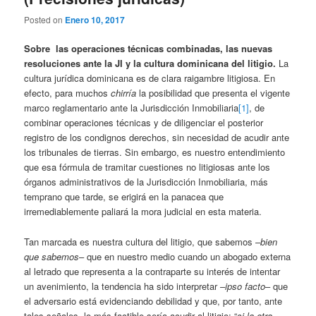
Posted on
Enero 10, 2017
Sobre las operaciones técnicas combinadas, las nuevas
resoluciones ante la JI y la cultura dominicana del litigio
.
La
cultura jurídica dominicana es de clara raigambre litigiosa. En
efecto, para muchos
chirría
la posibilidad que presenta el vigente
marco reglamentario ante la Jurisdicción Inmobiliaria
[1]
, de
combinar operaciones técnicas y de diligenciar el posterior
registro de los condignos derechos, sin necesidad de acudir ante
los tribunales de tierras. Sin embargo, es nuestro entendimiento
que esa fórmula de tramitar cuestiones no litigiosas ante los
órganos administrativos de la Jurisdicción Inmobiliaria, más
temprano que tarde, se erigirá en la panacea que
irremediablemente paliará la mora judicial en esta materia.
Tan marcada es nuestra cultura del litigio, que sabemos –
bien
que sabemos
– que en nuestro medio cuando un abogado externa
al letrado que representa a la contraparte su interés de intentar
un avenimiento, la tendencia ha sido interpretar –
ipso facto
– que
el adversario está evidenciando debilidad y que, por tanto, ante
tales señales, lo más factible sería acudir al litigio: “
si la otra