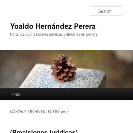
Sear
Yoaldo Hernández Perera
Portal de publicaciones jurídicas y literarias en general
Main menu
Inicio
Skip to primary content
Skip to secondary content
MONTHLY ARCHIVES:
ENERO 2017
(Precisiones jurídicas)