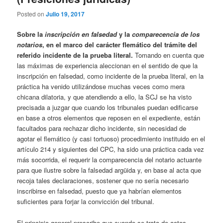
Posted on
Julio 19, 2017
Sobre la
inscripción en falsedad
y la
comparecencia de los
notarios
, en el marco del carácter flemático del trámite del
referido incidente de la prueba literal.
Tomando en cuenta que
las máximas de experiencia aleccionan en el sentido de que la
inscripción en falsedad, como incidente de la prueba literal, en la
práctica ha venido utilizándose muchas veces como mera
chicana dilatoria, y que atendiendo a ello, la SCJ se ha visto
precisada a juzgar que cuando los tribunales puedan edificarse
en base a otros elementos que reposen en el expediente, están
facultados para rechazar dicho incidente, sin necesidad de
agotar el flemático (y casi tortuoso) procedimiento instituido en el
artículo 214 y siguientes del CPC, ha sido una práctica cada vez
más socorrida, el requerir la comparecencia del notario actuante
para que ilustre sobre la falsedad argüida y, en base al acta que
recoja tales declaraciones, sostener que no sería necesario
inscribirse en falsedad, puesto que ya habrían elementos
suficientes para forjar la convicción del tribunal.
El principio general prescribe que cuando se trata de actos