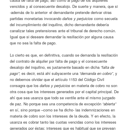
causa de falta de pago, así como al pago de los alquileres
vencidos y al consecuente desalojo. De suerte y manera, que si
-además de lo anterior- el demandante pretende derivar otras
partidas monetarias invocando
daños y perjuicios
como secuela
del incumplimiento del inquilino, dicho demandante debería
canalizar tales pretensiones ante el tribunal de derecho común.
Igual que si deseare demandar la resiliación por alguna causa
que no sea la falta de pago.
Lo cierto es que, en definitiva, cuando se demanda la resiliación
del contrato de alquiler por falta de pago y el consecuente
desalojo del inquilino, es justamente basado en dicha
“falta de
pago”
; es decir, está ahí subyacente una
“demanda en cobro”
, y
no debemos olvidar que el artículo 1153 del Código Civil
consagra que los
daños y perjuicios
en materia de cobro no son
otra cosa que los intereses generados por el capital principal. De
ahí que sea usanza que todo se ventile ante el mismo juzgado
de paz. No porque sea una competencia de excepción
“abierta”
en sí, sino porque –como se ha dicho- las indemnizaciones en
materia de cobro son los intereses de la deuda. Y en efecto, la
usanza es cobrar tanto las cuotas vencidas como los intereses
generados por éstas; intereses que es habitual que se prevean