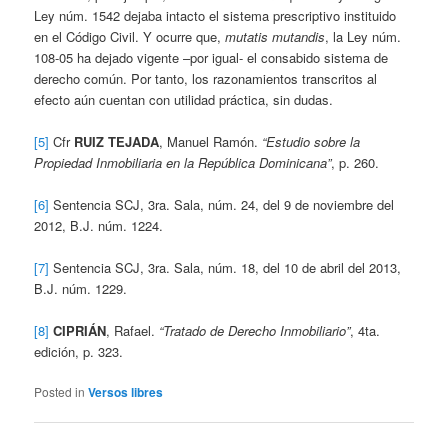
Ley núm. 1542 dejaba intacto el sistema prescriptivo instituido
en el Código Civil. Y ocurre que,
mutatis mutandis
, la Ley núm.
108-05 ha dejado vigente –por igual- el consabido sistema de
derecho común. Por tanto, los razonamientos transcritos al
efecto aún cuentan con utilidad práctica, sin dudas.
[5]
Cfr
RUIZ TEJADA
, Manuel Ramón.
“Estudio sobre la
Propiedad Inmobiliaria en la República Dominicana”
, p. 260.
[6]
Sentencia SCJ, 3ra. Sala, núm. 24, del 9 de noviembre del
2012, B.J. núm. 1224.
[7]
Sentencia SCJ, 3ra. Sala, núm. 18, del 10 de abril del 2013,
B.J. núm. 1229.
[8]
CIPRIÁN
, Rafael.
“Tratado de Derecho Inmobiliario”
, 4ta.
edición, p. 323.
Posted in
Versos libres