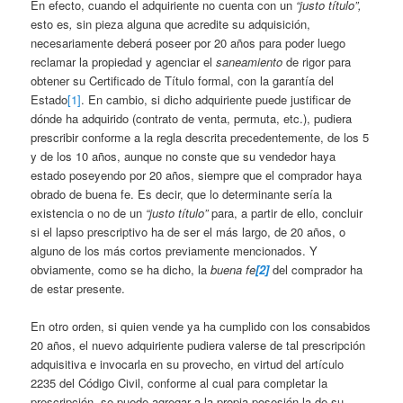
En efecto, cuando el adquiriente no cuenta con un
“justo título”,
esto es
,
sin pieza alguna que acredite su adquisición,
necesariamente deberá poseer por 20 años para poder luego
reclamar la propiedad y agenciar el
saneamiento
de rigor para
obtener su Certificado de Título formal, con la garantía del
Estado
[1]
. En cambio, si dicho adquiriente puede justificar de
dónde ha adquirido (contrato de venta, permuta, etc.), pudiera
prescribir conforme a la regla descrita precedentemente, de los 5
y de los 10 años, aunque no conste que su vendedor haya
estado poseyendo por 20 años, siempre que el comprador haya
obrado de buena fe. Es decir, que lo determinante sería la
existencia o no de un
“justo título”
para, a partir de ello, concluir
si el lapso prescriptivo ha de ser el más largo, de 20 años, o
alguno de los más cortos previamente mencionados. Y
obviamente, como se ha dicho, la
buena fe
[2]
del comprador ha
de estar presente.
En otro orden, si quien vende ya ha cumplido con los consabidos
20 años, el nuevo adquiriente pudiera valerse de tal prescripción
adquisitiva e invocarla en su provecho, en virtud del artículo
2235 del Código Civil, conforme al cual para completar la
prescripción, se puede agregar a la propia posesión la de su