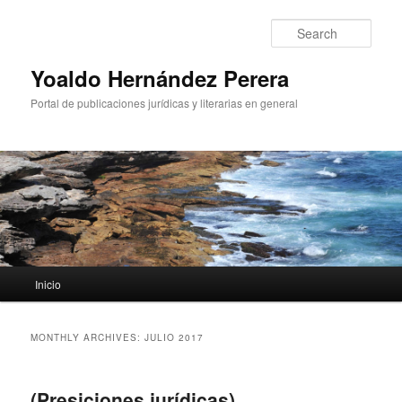
Sear
Yoaldo Hernández Perera
Portal de publicaciones jurídicas y literarias en general
Main menu
Inicio
Skip to primary content
Skip to secondary content
MONTHLY ARCHIVES:
JULIO 2017
(Presiciones jurídicas)