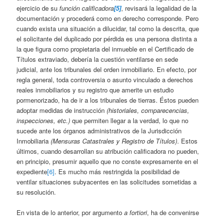
ejercicio de su
función calificadora
[5]
, revisará la legalidad de la
documentación y procederá como en derecho corresponde. Pero
cuando exista una situación a dilucidar, tal como la descrita, que
el solicitante del duplicado por pérdida es una persona distinta a
la que figura como propietaria del inmueble en el Certificado de
Títulos extraviado, debería la cuestión ventilarse en sede
judicial, ante los tribunales del orden inmobiliario. En efecto, por
regla general, toda controversia o asunto vinculado a derechos
reales inmobiliarios y su registro que amerite un estudio
pormenorizado, ha de ir a los tribunales de tierras. Éstos pueden
adoptar medidas de instrucción
(historiales, comparecencias,
inspecciones, etc.)
que permiten llegar a la verdad, lo que no
sucede ante los órganos administrativos de la Jurisdicción
Inmobiliaria
(Mensuras Catastrales y Registro de Títulos)
. Estos
últimos, cuando desarrollan su atribución calificadora no pueden,
en principio, presumir aquello que no conste expresamente en el
expediente
[6]
. Es mucho más restringida la posibilidad de
ventilar situaciones subyacentes en las solicitudes sometidas a
su resolución.
En vista de lo anterior, por argumento
a fortiori
, ha de convenirse