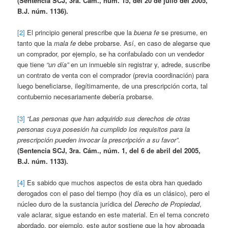
(Sentencia SCJ, 3ra. Cám., núm. 15, del 20 de julio del 2005,
B.J. núm. 1136).
[2]
El principio general prescribe que la
buena fe
se presume, en
tanto que la
mala fe
debe probarse. Así, en caso de alegarse que
un comprador, por ejemplo, se ha confabulado con un vendedor
que tiene
“un día”
en un inmueble sin registrar y, adrede, suscribe
un contrato de venta con el comprador (previa coordinación) para
luego beneficiarse, ilegítimamente, de una prescripción corta, tal
contubernio necesariamente debería probarse.
[3]
“Las personas que han adquirido sus derechos de otras
personas cuya posesión ha cumplido los requisitos para la
prescripción pueden invocar la prescripción a su favor”
.
(Sentencia SCJ, 3ra. Cám., núm. 1, del 6 de abril del 2005,
B.J. núm. 1133).
[4]
Es sabido que muchos aspectos de esta obra han quedado
derogados con el paso del tiempo (hoy día es un clásico), pero el
núcleo duro de la sustancia jurídica del
Derecho de Propiedad
,
vale aclarar, sigue estando en este material. En el tema concreto
abordado, por ejemplo, este autor sostiene que la hoy abrogada