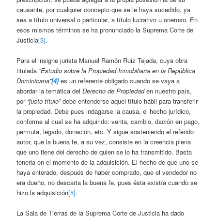
causante, por cualquier concepto que se le haya sucedido, ya
sea a título universal o particular, a título lucrativo u oneroso. En
esos mismos términos se ha pronunciado la Suprema Corte de
Justicia
[3]
.
Para el insigne jurista Manuel Ramón Ruiz Tejada, cuya obra
titulada
“Estudio sobre la Propiedad Inmobiliaria en la República
Dominicana”
[4]
es un referente obligado cuando se vaya a
abordar la temática del
Derecho de Propiedad
en nuestro país,
por
“justo título”
debe entenderse aquel título hábil para transferir
la propiedad. Debe pues indagarse la causa, el hecho jurídico,
conforme al cual se ha adquirido: venta, cambio, dación en pago,
permuta, legado, donación, etc. Y sigue sosteniendo el referido
autor, que la buena fe, a su vez, consiste en la creencia plena
que uno tiene del derecho de quien se lo ha transmitido. Basta
tenerla en el momento de la adquisición. El hecho de que uno se
haya enterado, después de haber comprado, que el vendedor no
era dueño, no descarta la buena fe, pues ésta existía cuando se
hizo la adquisición
[5]
.
La Sala de Tierras de la Suprema Corte de Justicia ha dado