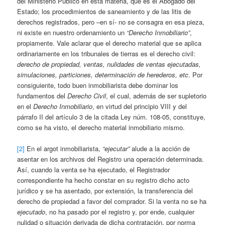
del Ministerio Público en esta materia, que es el Abogado del
Estado; los procedimientos de saneamiento y de las litis de
derechos registrados, pero –en sí- no se consagra en esa pieza,
ni existe en nuestro ordenamiento un
“Derecho Inmobiliario”
,
propiamente. Vale aclarar que el derecho material que se aplica
ordinariamente en los tribunales de tierras es el derecho civil:
derecho de propiedad, ventas, nulidades de ventas ejecutadas,
simulaciones, particiones, determinación de herederos, etc
. Por
consiguiente, todo buen inmobiliarista debe dominar los
fundamentos del
Derecho Civil
, el cual, además de ser supletorio
en el
Derecho Inmobiliario
, en virtud del principio VIII y del
párrafo II del artículo 3 de la citada Ley núm. 108-05, constituye,
como se ha visto, el derecho material inmobiliario mismo.
[2]
En el argot inmobiliarista,
“ejecutar”
alude a la acción de
asentar en los archivos del Registro una operación determinada.
Así, cuando la venta se ha ejecutado, el Registrador
correspondiente ha hecho constar en su registro dicho acto
jurídico y se ha asentado, por extensión, la transferencia del
derecho de propiedad a favor del comprador. Si la venta no se ha
ejecutado
, no ha pasado por el registro y, por ende, cualquier
nulidad o situación derivada de dicha contratación, por norma