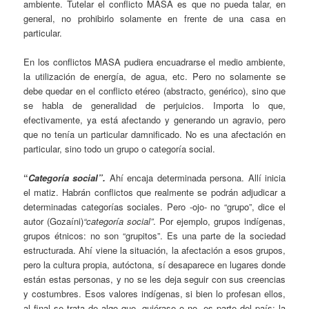
ambiente. Tutelar el conflicto MASA es que no pueda talar, en
general, no prohibirlo solamente en frente de una casa en
particular.
En los conflictos MASA pudiera encuadrarse el medio ambiente,
la utilización de energía, de agua, etc. Pero no solamente se
debe quedar en el conflicto etéreo (abstracto, genérico), sino que
se habla de generalidad de perjuicios. Importa lo que,
efectivamente, ya está afectando y generando un agravio, pero
que no tenía un particular damnificado. No es una afectación en
particular, sino todo un grupo o categoría social.
“
Categoría social”
.
Ahí encaja determinada persona. Allí inicia
el matiz. Habrán conflictos que realmente se podrán adjudicar a
determinadas categorías sociales. Pero -ojo- no “grupo”, dice el
autor (Gozaíni)
“categoría social”
. Por ejemplo, grupos indígenas,
grupos étnicos: no son “grupitos”. Es una parte de la sociedad
estructurada. Ahí viene la situación, la afectación a esos grupos,
pero la cultura propia, autóctona, sí desaparece en lugares donde
están estas personas, y no se les deja seguir con sus creencias
y costumbres. Esos valores indígenas, si bien lo profesan ellos,
al final se trata de algo que, quiérase o no, es parte del país: la