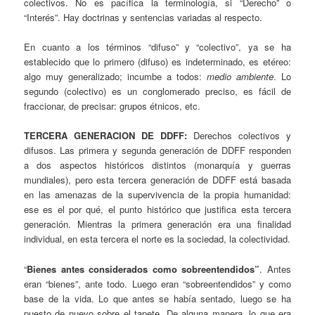
colectivos. No es pacífica la terminología, si “Derecho” o
“Interés”. Hay doctrinas y sentencias variadas al respecto.
En cuanto a los términos “difuso” y “colectivo”, ya se ha
establecido que lo primero (difuso) es indeterminado, es etéreo:
algo muy generalizado; incumbe a todos:
medio ambiente
. Lo
segundo (colectivo) es un conglomerado preciso, es fácil de
fraccionar, de precisar: grupos étnicos, etc.
TERCERA GENERACION DE DDFF:
Derechos colectivos y
difusos. Las primera y segunda generación de DDFF responden
a dos aspectos históricos distintos (monarquía y guerras
mundiales), pero esta tercera generación de DDFF está basada
en las amenazas de la supervivencia de la propia humanidad:
ese es el por qué, el punto histórico que justifica esta tercera
generación. Mientras la primera generación era una finalidad
individual, en esta tercera el norte es la sociedad, la colectividad.
“
Bienes antes considerados como sobreentendidos”
. Antes
eran “bienes”, ante todo. Luego eran “sobreentendidos” y como
base de la vida. Lo que antes se había sentado, luego se ha
puesto de nuevo sobre el tapete. De alguna manera, lo que era