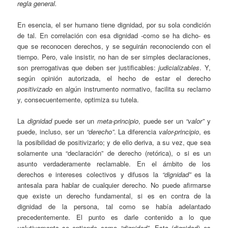
regla general.
En esencia, el ser humano tiene dignidad, por su sola condición
de tal. En correlación con esa dignidad -como se ha dicho- es
que se reconocen derechos, y se seguirán reconociendo con el
tiempo. Pero, vale insistir, no han de ser simples declaraciones,
son prerrogativas que deben ser justificables:
judicializables
. Y,
según opinión autorizada, el hecho de estar el derecho
positivizado
en algún instrumento normativo, facilita su reclamo
y, consecuentemente, optimiza su tutela.
La
dignidad
puede ser un
meta-principio
, puede ser un
“valor”
y
puede, incluso, ser un
“derecho”
. La diferencia
valor-principio
, es
la posibilidad de positivizarlo; y de ello deriva, a su vez, que sea
solamente una “declaración” de derecho (retórica), o si es un
asunto verdaderamente reclamable. En el ámbito de los
derechos e intereses colectivos y difusos la
“dignidad”
es la
antesala para hablar de cualquier derecho. No puede afirmarse
que existe un derecho fundamental, si es en contra de la
dignidad de la persona, tal como se había adelantado
precedentemente. El punto es darle contenido a lo que
volutivamente
se entiende como
“dignidad”
. Esta (dignidad) es