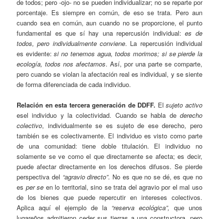
de todos; pero -ojo- no se pueden individualizar; no se reparte por
porcentaje. Es siempre en común, de eso se trata. Pero aun
cuando sea en común, aun cuando no se proporcione, el punto
fundamental es que sí hay una repercusión individual:
es de
todos, pero individualmente conviene
. La repercusión individual
es evidente:
si no tenemos agua, todos morimos; si se pierde la
ecología, todos nos afectamos
. Así, por una parte se comparte,
pero cuando se violan la afectación real es individual, y se siente
de forma diferenciada de cada individuo.
Relación en esta tercera generación de DDFF.
El
sujeto activo
esel individuo y la colectividad. Cuando se habla de
derecho
colectivo
, individualmente se es sujeto de ese derecho, pero
también se es colectivamente. El individuo es visto como parte
de una comunidad: tiene doble titulación. El individuo no
solamente se ve como el que directamente se afecta; es decir,
puede afectar directamente en los derechos difusos. Se pierde
perspectiva del
“agravio directo”
. No es que no se dé, es que no
es
per se
en lo territorial, sino se trata del agravio por el mal uso
de los bienes que puede repercutir en intereses colectivos.
Aplica aquí el ejemplo de la
“reserva ecológica”,
que unos
lugareños admitieron ceder sus tierras a una constructora, pero