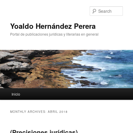
Sear
Yoaldo Hernández Perera
Portal de publicaciones jurídicas y literarias en general
Main menu
Inicio
Skip to primary content
Skip to secondary content
MONTHLY ARCHIVES:
ABRIL 2018
(Precisiones jurídicas)