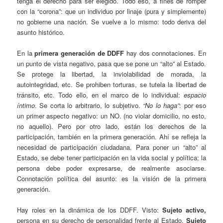
tenga el derecho para ser elegido. Todo eso, a fines de romper
con la “corona”: que un individuo por linaje (pura y simplemente)
no gobierne una nación. Se vuelve a lo mismo: todo deriva del
asunto histórico.
En la
primera generación de DDFF
hay dos connotaciones. En
un punto de vista negativo, pasa que se pone un “alto” al Estado.
Se protege la libertad, la inviolabilidad de morada, la
autointegridad, etc. Se prohiben torturas, se tutela la libertad de
tránsito, etc. Todo ello, en el marco de lo individual:
espacio
íntimo
. Se corta lo arbitrario, lo subjetivo.
“No lo haga”
: por eso
un primer aspecto negativo: un NO. (no violar domicilio, no esto,
no aquello). Pero por otro lado, están los derechos de la
participación, también en la primera generación. Ahí se refleja la
necesidad de participación ciudadana. Para poner un “alto” al
Estado, se debe tener participación en la vida social y política; la
persona debe poder expresarse, de realmente asociarse.
Connotación política del asunto: es la visión de la primera
generación.
Hay roles en la dinámica de los DDFF. Visto:
Sujeto activo,
persona en su derecho de personalidad frente al Estado.
Sujeto