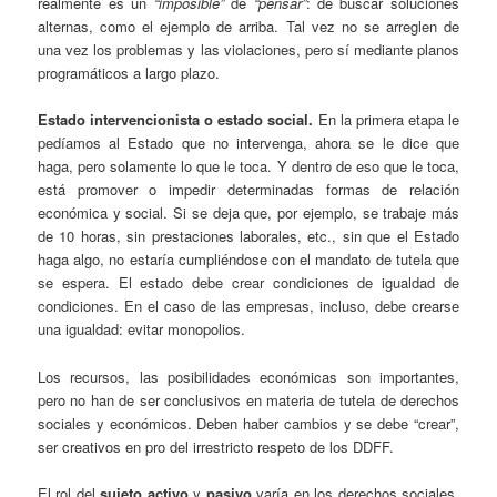
realmente es un
“imposible”
de
“pensar”
: de buscar soluciones
alternas, como el ejemplo de arriba. Tal vez no se arreglen de
una vez los problemas y las violaciones, pero sí mediante planos
programáticos a largo plazo.
Estado intervencionista o estado social.
En la primera etapa le
pedíamos al Estado que no intervenga, ahora se le dice que
haga, pero solamente lo que le toca. Y dentro de eso que le toca,
está promover o impedir determinadas formas de relación
económica y social. Si se deja que, por ejemplo, se trabaje más
de 10 horas, sin prestaciones laborales, etc., sin que el Estado
haga algo, no estaría cumpliéndose con el mandato de tutela que
se espera. El estado debe crear condiciones de igualdad de
condiciones. En el caso de las empresas, incluso, debe crearse
una igualdad: evitar monopolios.
Los recursos, las posibilidades económicas son importantes,
pero no han de ser conclusivos en materia de tutela de derechos
sociales y económicos. Deben haber cambios y se debe “crear”,
ser creativos en pro del irrestricto respeto de los DDFF.
El rol del
sujeto activo
y
pasivo
varía en los derechos sociales,