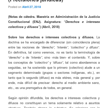
Posted on
Abril 27, 2018
(Notas de cátedra. Maestría en Administración de la Justicia
Constitucional (ENJ). Asignatura:
“Derechos e intereses
colectivos y difusos”
) (Abril, 2018)
Sobre los derechos e intereses colectivos y difusos.
La
doctrina se ha encargado de diferenciar (sin coincidencia plena)
entre las nociones de
“derecho”, “interés”, “colectivo” y difuso”.
En definitiva, tal como veremos, no es tanto la terminología de
“derecho”
o de
“interés”
, sino -más bien- el contenido. Y, sobre
los conceptos de
“colectivo”
y
“difuso”
, tal como abordaremos a
seguidas, se ha sostenido que lo primero (colectivo) alude a un
segmento determinado (grupos o sectores indígenas, etc.), en
tanto que lo segundo (difuso) es más etéreo, más general y, por
ende, más difícil de precisar: derecho al medio ambiente sano,
etc., es una prerrogativa de todos, en general.
Según opinión difundida, los derechos e intereses colectivos y
difusos no constituyen un tema solamente relativo a asuntos
objetivos. También abarca lo subjetivo. Se relaciona con lo