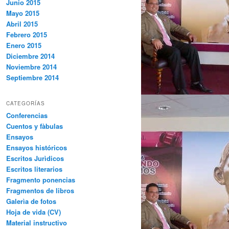
Junio 2015
Mayo 2015
Abril 2015
Febrero 2015
Enero 2015
Diciembre 2014
Noviembre 2014
Septiembre 2014
CATEGORÍAS
Conferencias
Cuentos y fàbulas
Ensayos
Ensayos históricos
Escritos Jurìdicos
Escritos literarios
Fragmento ponencias
Fragmentos de libros
Galerìa de fotos
Hoja de vida (CV)
Material instructivo