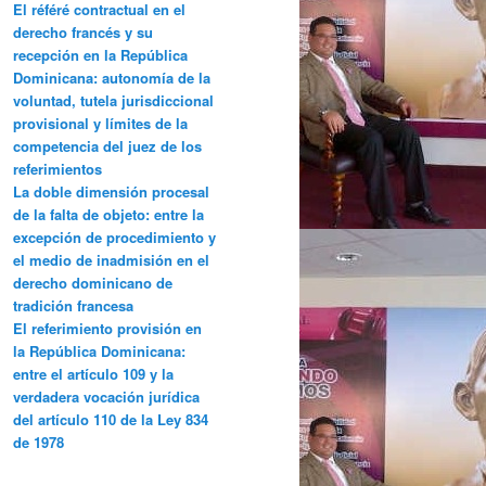
El référé contractual en el
derecho francés y su
recepción en la República
Dominicana: autonomía de la
voluntad, tutela jurisdiccional
provisional y límites de la
competencia del juez de los
referimientos
La doble dimensión procesal
de la falta de objeto: entre la
excepción de procedimiento y
el medio de inadmisión en el
derecho dominicano de
tradición francesa
El referimiento provisión en
la República Dominicana:
entre el artículo 109 y la
verdadera vocación jurídica
del artículo 110 de la Ley 834
de 1978