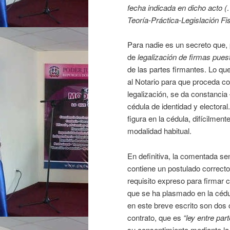
fecha indicada en dicho acto (
Teoría-Práctica-Legislación Fi
Para nadie es un secreto que, 
de
legalización de firmas pues
de las partes firmantes. Lo qu
al Notario para que proceda con
legalización, se da constanci
cédula de identidad y electoral
figura en la cédula, difícilment
modalidad habitual.
En definitiva, la comentada se
contiene un postulado correcto
requisito expreso para firmar
que se ha plasmado en la cédu
en este breve escrito son dos 
contrato, que es
“ley entre part
su consentimiento mediante la 