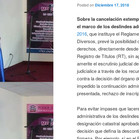
Posted on
Diciembre 17, 2018
Sobre la cancelación extemp
el marco de los deslindes ad
2016
, que instituye el Reglam
Diversos, prevé la posibilidad d
derechos, directamente desde
Registro de Títulos (RT), sin a
amerite el escrutinio judicial d
judicialice a través de los rec
contra la decisión del órgano 
impedido la continuación admin
presentada, rechazo de inscrip
Para evitar impases que lacer
administrativa de los deslind
designación catastral aprobada
decisión que defina la descont
firmeza. Por ejemplo, si en el