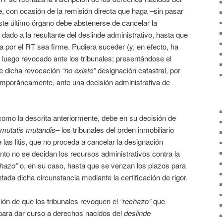
re, con ocasión de la remisión directa que haga –sin pasar
ste último órgano debe abstenerse de cancelar la
dado a la resultante del deslinde administrativo, hasta que
a por el RT sea firme. Pudiera suceder (y, en efecto, ha
luego revocado ante los tribunales; presentándose el
de dicha revocación
“no existe”
designación catastral, por
mporáneamente, ante una decisión administrativa de
 como la descrita anteriormente, debe en su decisión de
mutatis mutandis
– los tribunales del orden inmobiliario
las litis, que no proceda a cancelar la designación
anto no se decidan los recursos administrativos contra la
chazo”
o, en su caso, hasta que se venzan los plazos para
ada dicha circunstancia mediante la certificación de rigor.
ción de que los tribunales revoquen el
“rechazo”
que
 para dar curso a derechos nacidos del
deslinde