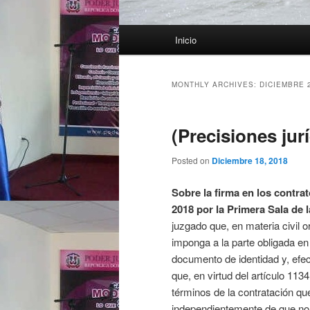
Main menu
Inicio
Skip to primary content
Skip to secondary content
MONTHLY ARCHIVES:
DICIEMBRE 
(Precisiones jur
Posted on
Diciembre 18, 2018
Sobre la firma en los contrat
2018 por la Primera Sala de 
juzgado que, en materia civil o
imponga a la parte obligada en 
documento de identidad y, efec
que, en virtud del artículo 1134
términos de la contratación qu
independientemente de que no