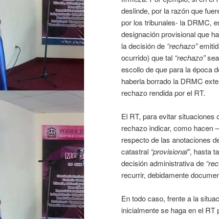
deslinde, por la razón que fue
por los tribunales- la DRMC, e
designación provisional que ha 
la decisión de
“rechazo”
emitid
ocurrido) que tal
“rechazo”
sea 
escollo de que para la época 
haberla borrado la DRMC exte
rechazo rendida por el RT.
El RT, para evitar situaciones
rechazo indicar, como hacen –
respecto de las anotaciones de 
catastral
“provisional”
, hasta t
decisión administrativa de
“re
recurrir, debidamente document
En todo caso, frente a la situa
inicialmente se haga en el RT