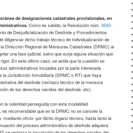
oránea de designaciones catastrales provisionales, en
ministrativos
.
Como es sabido, la Resolución núm.
3642-
ento de Desjudicialización de Deslinde y Procedimientos
e diligenciar dicho trabajo técnico de individualización de
 la Dirección Regional de Mensuras Catastrales (DRMC) al
gotar una fase judicial, salvo que surja alguna situación que
e rigor. En este último caso, se estila que la cuestión se
ursos administrativos incoados por la parte interesada
de la Jurisdicción Inmobiliaria (DRMC o RT) que haya
istrativa del deslinde (rechazo técnico de la mensura
ción de los derechos nacidos del deslinde, etc).
en la celeridad perseguida con esta modalidad
es, es recomendable que en la DRMC no se cancele la
 -mediante oficio- por dicho órgano técnico, hasta tanto la
inuación del proceso administrativo de deslinde adquiera
 RT se rechaza la inscripción de los derechos nacidos del