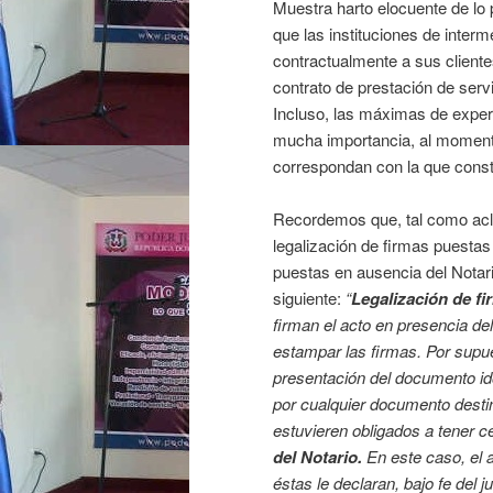
Muestra harto elocuente de lo 
que las instituciones de inter
contractualmente a sus clientes
contrato de prestación de servic
Incluso, las máximas de experi
mucha importancia, al momento
correspondan con la que const
Recordemos que, tal como 
legalización de firmas puestas 
puestas en ausencia del Notario
siguiente:
“
Legalización de fi
firman el acto en presencia del
estampar las firmas. Por supues
presentación del documento idó
por cualquier documento destin
estuvieren obligados a tener 
del Notario.
En este caso, el a
éstas le declaran, bajo fe del 