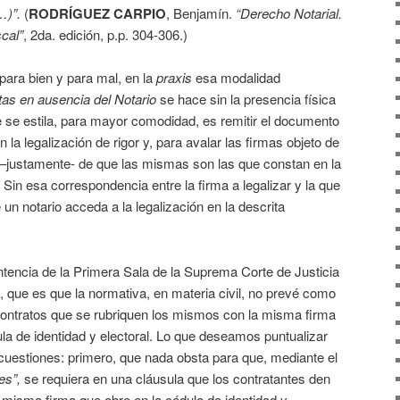
…)”.
(
RODRÍGUEZ CARPIO
, Benjamín.
“Derecho Notarial.
scal”
, 2da. edición, p.p. 304-306.)
para bien y para mal, en la
praxis
esa modalidad
tas en ausencia del Notario
se hace sin la presencia física
e se estila, para mayor comodidad, es remitir el documento
 la legalización de rigor y, para avalar las firmas objeto de
a –justamente- de que las mismas son las que constan en la
. Sin esa correspondencia entre la firma a legalizar y la que
e un notario acceda a la legalización en la descrita
ntencia de la Primera Sala de la Suprema Corte de Justicia
, que es que la normativa, en materia civil, no prevé como
 contratos que se rubriquen los mismos con la misma firma
la de identidad y electoral. Lo que deseamos puntualizar
cuestiones: primero, que nada obsta para que, mediante el
es”,
se requiera en una cláusula que los contratantes den
misma firma que obre en la cédula de identidad y,