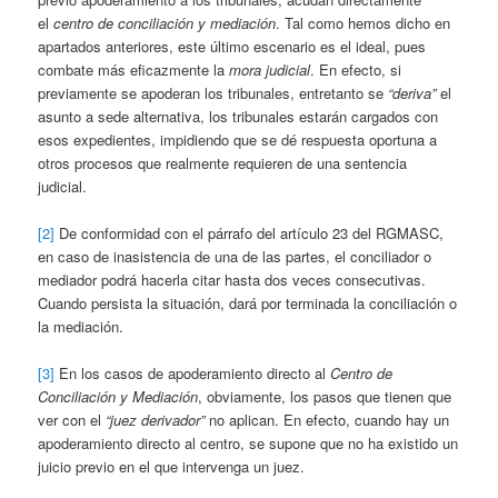
el
centro de conciliación y mediación
. Tal como hemos dicho en
apartados anteriores, este último escenario es el ideal, pues
combate más eficazmente la
mora judicial
. En efecto, si
previamente se apoderan los tribunales, entretanto se
“deriva”
el
asunto a sede alternativa, los tribunales estarán cargados con
esos expedientes, impidiendo que se dé respuesta oportuna a
otros procesos que realmente requieren de una sentencia
judicial.
[2]
De conformidad con el párrafo del artículo 23 del RGMASC,
en caso de inasistencia de una de las partes, el conciliador o
mediador podrá hacerla citar hasta dos veces consecutivas.
Cuando persista la situación, dará por terminada la conciliación o
la mediación.
[3]
En los casos de apoderamiento directo al
Centro de
Conciliación y Mediación
, obviamente, los pasos que tienen que
ver con el
“juez derivador”
no aplican. En efecto, cuando hay un
apoderamiento directo al centro, se supone que no ha existido un
juicio previo en el que intervenga un juez.