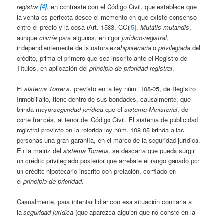
registra”
[4]
, en contraste con el Código Civil, que establece que
la venta es perfecta desde el momento en que existe consenso
entre el precio y la cosa (Art. 1583, CC)
[5]
.
Mutatis mutandis
,
aunque
chirríe
para algunos, en rigor
jurídico-registral
,
independientemente de la naturaleza
hipotecaria
o
privilegiada
del
crédito, prima el primero que sea inscrito ante el Registro de
Títulos, en aplicación del
principio de prioridad registral
.
El
sistema Torrens
, previsto en la ley núm. 108-05, de Registro
Inmobiliario, tiene dentro de sus bondades, causalmente, que
brinda mayor
seguridad jurídica
que el
sistema Ministerial
, de
corte francés, al tenor del Código Civil. El sistema de publicidad
registral previsto en la referida ley núm. 108-05 brinda a las
personas una gran garantía, en el marco de la seguridad jurídica.
En la matriz del
sistema Torrens
, se descarta que pueda surgir
un crédito privilegiado posterior que arrebate el rango ganado por
un crédito hipotecario inscrito con prelación, confiado en
el
principio de prioridad
.
Casualmente, para intentar lidiar con esa situación contraria a
la
seguridad jurídica
(que aparezca alguien que no conste en la