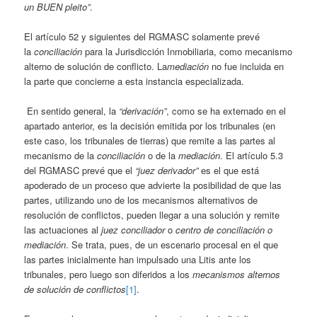
un BUEN pleito”
.
El artículo 52 y siguientes del RGMASC solamente prevé
la
conciliación
para la Jurisdicción Inmobiliaria, como mecanismo
alterno de solución de conflicto. La
mediación
no fue incluida en
la parte que concierne a esta instancia especializada.
En sentido general, la
“derivación”
, como se ha externado en el
apartado anterior, es la decisión emitida por los tribunales (en
este caso, los tribunales de tierras) que remite a las partes al
mecanismo de la
conciliación
o de la
mediación
. El artículo 5.3
del RGMASC prevé que el
“juez derivador”
es el que está
apoderado de un proceso que advierte la posibilidad de que las
partes, utilizando uno de los mecanismos alternativos de
resolución de conflictos, pueden llegar a una solución y remite
las actuaciones al
juez conciliador
o
centro de conciliación o
mediación
. Se trata, pues, de un escenario procesal en el que
las partes inicialmente han impulsado una Litis ante los
tribunales, pero luego son diferidos a los
mecanismos alternos
de solución de conflictos
[1]
.