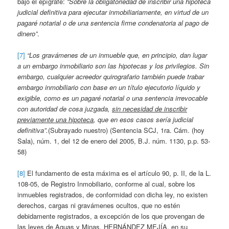
bajo el epígrafe:
“Sobre la obligatoriedad de inscribir una hipoteca
judicial definitiva para ejecutar inmobiliariamente, en virtud de un
pagaré notarial o de una sentencia firme condenatoria al pago de
dinero”
.
[7]
“Los gravámenes de un inmueble que, en principio, dan lugar
a un embargo inmobiliario son las hipotecas y los privilegios. Sin
embargo, cualquier acreedor quirografario también puede trabar
embargo inmobiliario con base en un título ejecutorio líquido y
exigible, como es un pagaré notarial o una sentencia irrevocable
con autoridad de cosa juzgada,
sin necesidad de inscribir
previamente una hipoteca
, que en esos casos sería judicial
definitiva”.
(Subrayado nuestro) (Sentencia SCJ, 1ra. Cám. (hoy
Sala), núm. 1, del 12 de enero del 2005, B.J. núm. 1130, p.p. 53-
58)
[8]
El fundamento de esta máxima es el artículo 90, p. II, de la L.
108-05, de Registro Inmobiliario, conforme al cual, sobre los
inmuebles registrados, de conformidad con dicha ley, no existen
derechos, cargas ni gravámenes ocultos, que no estén
debidamente registrados, a excepción de los que provengan de
las leyes de Aguas y Minas. HERNÁNDEZ MEJÍA, en su