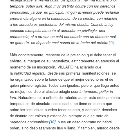
tempore, potior iure. Algo muy distinto ocurre con los derechos
personales, ya que, en principio, ningún acreedor puede reclamar
preferencia alguna en la satisfacción de su crédito, con relación
a los acreedores posteriores del mismo deudor. Cuando la ley
concede excepcionalmente al acreedor un privilegio, esa
preferencia, si a su vez no está conectada con un derecho real
de garantía, no depende casi nunca de la fecha del crédito”
[9]
.
Más concretamente, respecto de la prelación que debe tener el
crédito, al margen de su naturaleza, estrictamente en atención al
momento de su inscripción, VILLARO ha aclarado que
la
publicidad registral
, desde sus primeras manifestaciones, se
ha organizado sobre la base de que el mejor derecho es el de
quien primero registra. Todos son iguales, pero el que llega antes
es mejor, nos dice el clásico adagio
prior in tempore, potior in
iure
. Naturalmente, a criterio del referido autor, este ordenamiento
temporal es de absoluta necesidad si se tiene en cuenta que
sobre los inmuebles pueden tener asiento, y competir, derechos
de distinta naturaleza y extensión, siempre que se trate de
“
derechos compatibles”
[10]
, pues en caso contrario no habrá
orden, sino desplazamiento liso y llano. Y también, mirado desde