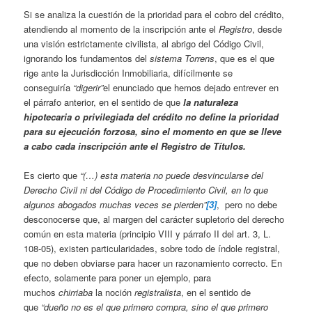
Si se analiza la cuestión de la prioridad para el cobro del crédito,
atendiendo al momento de la inscripción ante el
Registro
, desde
una visión estrictamente civilista, al abrigo del Código Civil,
ignorando los fundamentos del
sistema Torrens
, que es el que
rige ante la Jurisdicción Inmobiliaria, difícilmente se
conseguiría
“digerir”
el enunciado que hemos dejado entrever en
el párrafo anterior, en el sentido de que
la naturaleza
hipotecaria o privilegiada del crédito no define la prioridad
para su ejecución forzosa, sino el momento en que se lleve
a cabo cada inscripción ante el Registro de Títulos.
Es cierto que
“(…) esta materia no puede desvincularse del
Derecho Civil ni del Código de Procedimiento Civil, en lo que
algunos abogados muchas veces se pierden”
[3]
, pero no debe
desconocerse que, al margen del carácter supletorio del derecho
común en esta materia (principio VIII y párrafo II del art. 3, L.
108-05), existen particularidades, sobre todo de índole registral,
que no deben obviarse para hacer un razonamiento correcto. En
efecto, solamente para poner un ejemplo, para
muchos
chirriaba
la noción
registralista
, en el sentido de
que
“dueño no es el que primero compra, sino el que primero