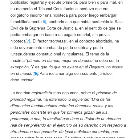
publicidad registral y ejecute primero), para bien o para mal, en
su momento el Tribunal Constitucional sostuvo que era
obligatorio inscribir una hipoteca para poder luego embargar
inmobiliariamente
[6]
, contrario a lo que había sostenido la Sala
Civil de la Suprema Corte de Justicia, en el sentido de que se
podía embargar en base a un pagaré notarial, sin previa
hipoteca
[7]
. El factor
“sorpresa”,
en el contexto abordado, ha
sido severamente combatido por la doctrina y por la
jurisprudencia constitucional (vinculante). El tema de la
máxima
“primero en tiempo, mejor en derecho”
no debe ser la
excepción. Y es que
“lo que no existe en el Registro, no existe
en el mundo”
[8]
.
Para reclamar algo con sustento jurídico,
debe
“existir”
.
La doctrina
registralista
más depurada, sobre el
principio de
prioridad registral
, ha externado lo siguiente:
“Una de las
diferencias fundamentales entre los derechos reales y los
personales consiste en que los primeros gozan del ius
preferendi, o sea, la facultad que tiene el titular de un derecho
real de ser preferido en el ejercicio de su derecho con respecto a
otro derecho real posterior, de igual o distinto contenido, que
recaiga sobre la misma cosa. Se aplica la máxima romana prior