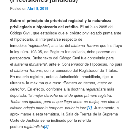
Posted on
Abril 8, 2019
Sobre el principio de prioridad registral y la naturaleza
privilegiada o hipotecaria del crédito.
El artículo 2095 del
Código Civil, que establece que el crédito privilegiado prima ante
el hipotecario, al interpretarse respecto de
inmuebles
“registrados”
, a la luz del
sistema Torrens
que instituye
la ley núm. 108-05, de Registro Inmobiliario, debe ponerse en
perspectiva. Dicho texto del Código Civil fue concebido para
el
sistema Ministerial
, ante el Conservador de Hipotecas, no para
el
sistema Torrens
, con el concurso del Registrador de Títulos.
En materia registral, ante la Jurisdicción Inmobiliaria, rige -a
ultranza- la máxima que reza:
“Primero en tiempo, mejor en
derecho”
. En efecto, conforme a la doctrina
registralista
más
depurada,
“el mejor derecho es el de quien primero registra.
Todos son iguales, pero el que llega antes es mejor, nos dice el
clásico adagio prior in tempore, potior in iure”
[1]
.
Justamente, al
aproximarse a esta temática, la Sala de Tierras de la Suprema
Corte de Justicia se ha inclinado por la referida
postura
registralista
[2]
.