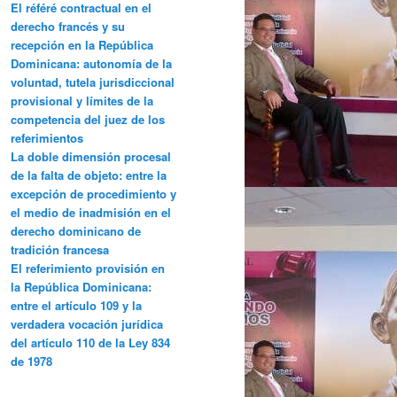
El référé contractual en el
derecho francés y su
recepción en la República
Dominicana: autonomía de la
voluntad, tutela jurisdiccional
provisional y límites de la
competencia del juez de los
referimientos
La doble dimensión procesal
de la falta de objeto: entre la
excepción de procedimiento y
el medio de inadmisión en el
derecho dominicano de
tradición francesa
El referimiento provisión en
la República Dominicana:
entre el artículo 109 y la
verdadera vocación jurídica
del artículo 110 de la Ley 834
de 1978