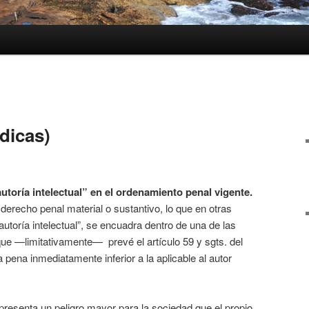
ídicas)
autoría intelectual” en el ordenamiento penal vigente.
 derecho penal material o sustantivo, lo que en otras
autoría intelectual”, se encuadra dentro de una de las
e —limitativamente— prevé el artículo 59 y sgts. del
 pena inmediatamente inferior a la aplicable al autor
presenta un peligro mayor para la sociedad que el propio