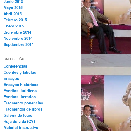
Junio 2015
Mayo 2015
Abril 2015
Febrero 2015
Enero 2015
Diciembre 2014
Noviembre 2014
Septiembre 2014
CATEGORÍAS
Conferencias
Cuentos y fàbulas
Ensayos
Ensayos históricos
Escritos Jurìdicos
Escritos literarios
Fragmento ponencias
Fragmentos de libros
Galerìa de fotos
Hoja de vida (CV)
Material instructivo