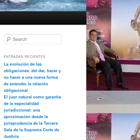
Search
ENTRADAS RECIENTES
La evolución de las
obligaciones: del dar, hacer y
no hacer a una nueva forma
de entender la relación
obligacional
El juez natural como garantía
de la especialidad
jurisdiccional: una
aproximación desde la
jurisprudencia de la Tercera
Sala de la Suprema Corte de
Justicia