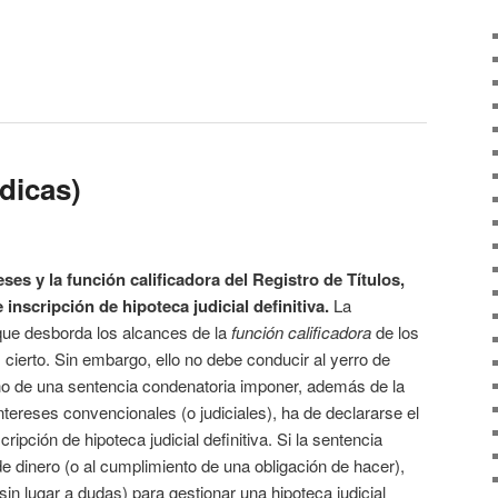
ídicas)
eses y la función calificadora del Registro de Títulos,
 inscripción de hipoteca judicial definitiva
.
La
o que desborda los alcances de la
función calificadora
de los
s cierto. Sin embargo, ello no debe conducir al yerro de
cho de una sentencia condenatoria imponer, además de la
ntereses convencionales (o judiciales), ha de declararse el
ripción de hipoteca judicial definitiva. Si la sentencia
 dinero (o al cumplimiento de una obligación de hacer),
 (sin lugar a dudas) para gestionar una hipoteca judicial