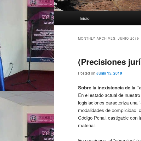
Main menu
Inicio
Skip to primary content
Skip to secondary content
MONTHLY ARCHIVES:
JUNIO 2019
(Precisiones jur
Posted on
Junio 15, 2019
Sobre la inexistencia de la “
En el estado actual de nuestro
legislaciones caracteriza una “
modalidades de complicidad qu
Código Penal, castigable con la
material.
En ocasiones, el “cómplice” re