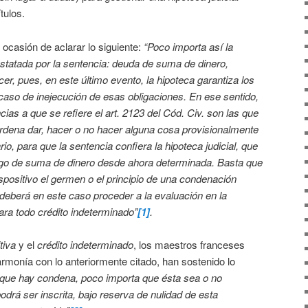
tulos.
o ocasión de aclarar lo siguiente:
“Poco importa así la
nstatada por la sentencia: deuda de suma de dinero,
er, pues, en este último evento, la hipoteca garantiza los
caso de inejecución de esas obligaciones. En ese sentido,
ias a que se refiere el art. 2123 del Cód. Civ. son las que
dena dar, hacer o no hacer alguna cosa provisionalmente
io, para que la sentencia confiera la hipoteca judicial, que
ago de suma de dinero desde ahora determinada. Basta que
spositivo el germen o el principio de una condenación
r deberá en este caso proceder a la evaluación en la
para todo crédito indeterminado”
[1]
.
tiva
y el
crédito indeterminado
, los maestros franceses
ía con lo anteriormente citado, han sostenido lo
ue hay condena, poco importa que ésta sea o no
 podrá ser inscrita, bajo reserva de nulidad de esta