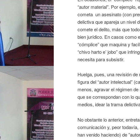
“autor material”. Por ejemplo, e
cometa un asesinato (con prem
delictiva que apareja un nivel 
comete el delito, más que todo
bien jurídico. En casos como e
“cómplice” que maquina y facili
“chivo harto e’ jobo” que infri
necesita para subsistir.
Huelga, pues, una revisión de n
figura del “autor intelectual” (c
menos, agravar el régimen de
que se correspondan con lo que 
medios, idear la trama delictiva
No obstante lo anterior, entre
comunicación y, peor todavía, 
han venido haciendo) de ”autor