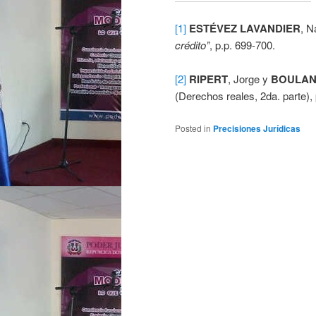
[1]
ESTÉVEZ LAVANDIER
, N
crédito”
, p.p. 699-700.
[2]
RIPERT
, Jorge y
BOULA
(Derechos reales, 2da. parte), 
Posted in
Precisiones Jurídicas