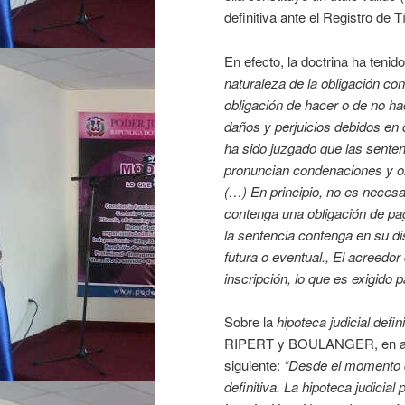
definitiva ante el Registro de Tí
En efecto, la doctrina ha tenid
naturaleza de la obligación co
obligación de hacer o de no hac
daños y perjuicios debidos en 
ha sido juzgado que las sentenc
pronuncian condenaciones y or
(…) En principio, no es necesar
contenga una obligación de p
la sentencia contenga en su di
futura o eventual., El acreedo
inscripción, lo que es exigido 
Sobre la
hipoteca judicial defini
RIPERT y BOULANGER, en armon
siguiente:
“Desde el momento q
definitiva. La hipoteca judicial