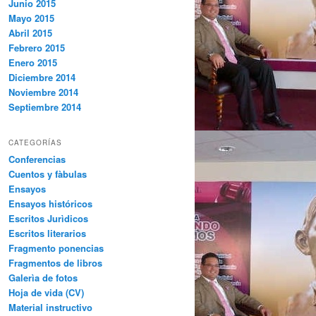
Junio 2015
Mayo 2015
Abril 2015
Febrero 2015
Enero 2015
Diciembre 2014
Noviembre 2014
Septiembre 2014
CATEGORÍAS
Conferencias
Cuentos y fàbulas
Ensayos
Ensayos históricos
Escritos Jurìdicos
Escritos literarios
Fragmento ponencias
Fragmentos de libros
Galerìa de fotos
Hoja de vida (CV)
Material instructivo