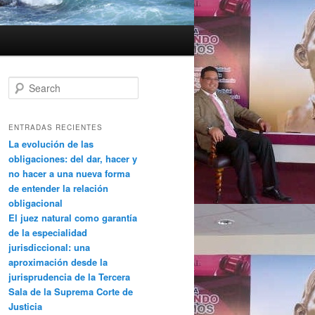
Search
ENTRADAS RECIENTES
La evolución de las
obligaciones: del dar, hacer y
no hacer a una nueva forma
de entender la relación
obligacional
El juez natural como garantía
de la especialidad
jurisdiccional: una
aproximación desde la
jurisprudencia de la Tercera
Sala de la Suprema Corte de
Justicia