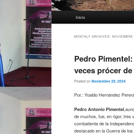
Main menu
Inicio
Skip to primary content
Skip to secondary content
MONTHLY ARCHIVES:
NOVIEMBRE 
Pedro Pimentel: 
veces prócer de
Posted on
Noviembre 29, 2024
Por.: Yoaldo Hernández Perer
Pedro Antonio Pimentel
,aunq
de muchos, fue, en rigor, tres
combatiente de la Independenci
destacado en la Guerra de los