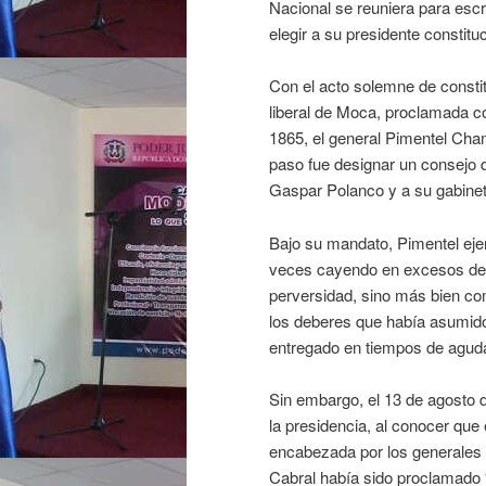
Nacional se reuniera para escr
elegir a su presidente constituc
Con el acto solemne de constit
liberal de Moca, proclamada c
1865, el general Pimentel Cham
paso fue designar un consejo d
Gaspar Polanco y a su gabinet
Bajo su mandato, Pimentel ejer
veces cayendo en excesos de a
perversidad, sino más bien co
los deberes que había asumido,
entregado en tiempos de aguda
Sin embargo, el 13 de agosto d
la presidencia, al conocer qu
encabezada por los generales 
Cabral había sido proclamado “