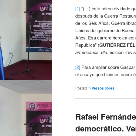
[1]
“(…) este héroe olvidado que
después de la Guerra Restaurad
de los Seis Años. Guerra libra
Unidos del gobierno de Buena 
Años. Esa carrera heroica conv
República” (
GUTIÉRREZ FÉL
americanos, 6ta
. edición -revi
[2]
Para ampliar sobre Gaspar P
el ensayo que hicimos sobre él,
Posted in
Versos libres
Rafael Fernánde
democrático. Ver