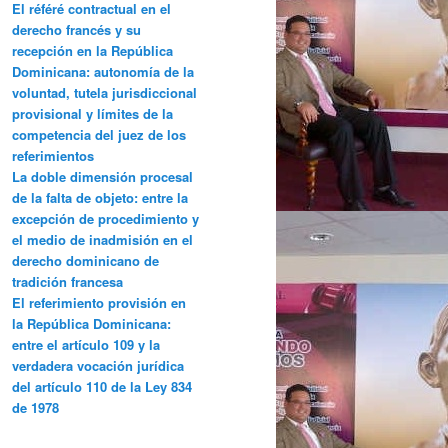
El référé contractual en el
derecho francés y su
recepción en la República
Dominicana: autonomía de la
voluntad, tutela jurisdiccional
provisional y límites de la
competencia del juez de los
referimientos
La doble dimensión procesal
de la falta de objeto: entre la
excepción de procedimiento y
el medio de inadmisión en el
derecho dominicano de
tradición francesa
El referimiento provisión en
la República Dominicana:
entre el artículo 109 y la
verdadera vocación jurídica
del artículo 110 de la Ley 834
de 1978