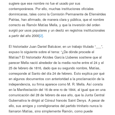
sugiere que ese nombre no fue el usado por sus
contemporáneos. Por ello, muchas instituciones oficiales
dominicanas, tales como la Comisión Permanente de Efemérides
Patrias, han afirmado, de manera clara y pública, que el nombre
correcto es Ramón Matías Mella, y que la inversión del orden
surgió por usos populares y un desliz en registros institucionales
a partir del año 2000
[2]
.
El historiador Juan Daniel Balcácer, en un trabajo titulado “___”,
expuso lo siguiente sobre el tema: “¿De dónde procede el
Matías? El historiador Alcides García Lluberes sostiene que al
parecer Mella nació alrededor de la media noche entre el 24 y el
25 de febrero de 1816, dado que su segundo nombre, Matías,
corresponde al Santo del día 24 de febrero. Esto explica por qué
en algunos documentos con anterioridad a la proclamación de la
independencia, su firma aparece como M. R. Mella. Así consta
en la Manifestación del 16 de ene ro de 1844, al igual que en una
comunicación del 28 de febrero de ese año, que la Junta Central
Gubernativa le dirigió al Cónsul francés Saint Denys. A pesar de
ello, sus amigos y correligionarios del partido trinitario nunca lo
llamaron Matías, sino simplemente Ramón, como puede