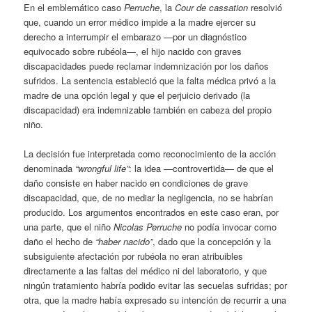
En el emblemático caso
Perruche
, la
Cour de cassation
resolvió
que, cuando un error médico impide a la madre ejercer su
derecho a interrumpir el embarazo —por un diagnóstico
equivocado sobre rubéola—, el hijo nacido con graves
discapacidades puede reclamar indemnización por los daños
sufridos. La sentencia estableció que la falta médica privó a la
madre de una opción legal y que el perjuicio derivado (la
discapacidad) era indemnizable también en cabeza del propio
niño.
La decisión fue interpretada como reconocimiento de la acción
denominada
“wrongful life”
: la idea —controvertida— de que el
daño consiste en haber nacido en condiciones de grave
discapacidad, que, de no mediar la negligencia, no se habrían
producido. Los argumentos encontrados en este caso eran, por
una parte, que el niño
Nicolas Perruche
no podía invocar como
daño el hecho de
“haber nacido”
, dado que la concepción y la
subsiguiente afectación por rubéola no eran atribuibles
directamente a las faltas del médico ni del laboratorio, y que
ningún tratamiento habría podido evitar las secuelas sufridas; por
otra, que la madre había expresado su intención de recurrir a una