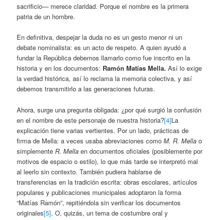
sacrificio— merece claridad. Porque el nombre es la primera
patria de un hombre.
En definitiva, despejar la duda no es un gesto menor ni un
debate nominalista: es un acto de respeto. A quien ayudó a
fundar la República debemos llamarlo como fue inscrito en la
historia y en los documentos:
Ramón Matías Mella
.
Así lo exige
la verdad histórica, así lo reclama la memoria colectiva, y así
debemos transmitirlo a las generaciones futuras.
Ahora, surge una pregunta obligada: ¿por qué surgió la confusión
en el nombre de este personaje de nuestra historia?
[4]
La
explicación tiene varias vertientes. Por un lado, prácticas de
firma de Mella: a veces usaba abreviaciones como
M. R. Mella
o
simplemente
R. Mella
en documentos oficiales (posiblemente por
motivos de espacio o estilo), lo que más tarde se interpretó mal
al leerlo sin contexto. También pudiera hablarse de
transferencias en la tradición escrita: obras escolares, artículos
populares y publicaciones municipales adoptaron la forma
“Matías Ramón”, repitiéndola sin verificar los documentos
originales
[5]
. O, quizás, un tema de costumbre oral y