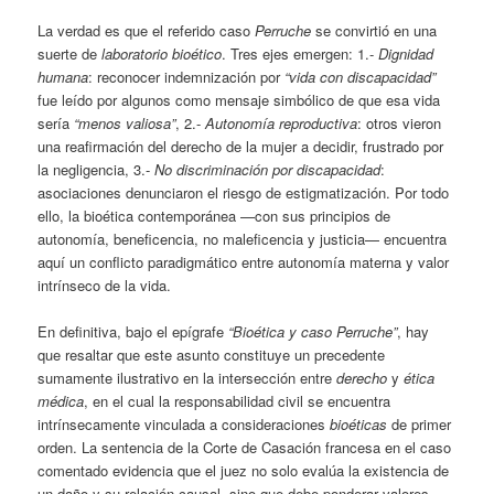
La verdad es que el referido caso
Perruche
se convirtió en una
suerte de
laboratorio bioético
. Tres ejes emergen: 1.-
Dignidad
humana
: reconocer indemnización por
“vida con discapacidad”
fue leído por algunos como mensaje simbólico de que esa vida
sería
“menos valiosa”
, 2.-
Autonomía reproductiva
: otros vieron
una reafirmación del derecho de la mujer a decidir, frustrado por
la negligencia, 3.-
No discriminación por discapacidad
:
asociaciones denunciaron el riesgo de estigmatización. Por todo
ello, la bioética contemporánea —con sus principios de
autonomía, beneficencia, no maleficencia y justicia— encuentra
aquí un conflicto paradigmático entre autonomía materna y valor
intrínseco de la vida.
En definitiva, bajo el epígrafe
“Bioética y caso Perruche”
, hay
que resaltar que este asunto constituye un precedente
sumamente ilustrativo en la intersección entre
derecho
y
ética
médica
, en el cual la responsabilidad civil se encuentra
intrínsecamente vinculada a consideraciones
bioéticas
de primer
orden. La sentencia de la Corte de Casación francesa en el caso
comentado evidencia que el juez no solo evalúa la existencia de
un daño y su relación causal, sino que debe ponderar valores