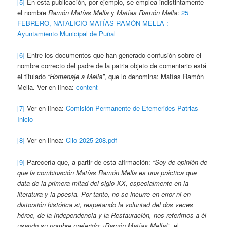
[5]
En esta publicación, por ejemplo, se emplea indistintamente
el nombre
Ramón Matías Mella
y
Matías Ramón Mella
:
25
FEBRERO, NATALICIO MATÍAS RAMÓN MELLA :
Ayuntamiento Municipal de Puñal
[6]
Entre los documentos que han generado confusión sobre el
nombre correcto del padre de la patria objeto de comentario está
el titulado
“Homenaje a Mella”
, que lo denomina: Matías Ramón
Mella. Ver en línea:
content
[7]
Ver en línea:
Comisión Permanente de Efemerides Patrias –
Inicio
[8]
Ver en línea:
Clio-2025-208.pdf
[9]
Parecería que, a partir de esta afirmación:
“
Soy de opinión de
que la combinación Matías Ramón Mella es una práctica que
data de la primera mitad del siglo XX, especialmente en la
literatura y la poesía. Por tanto, no se incurre en error ni en
distorsión histórica si, respetando la voluntad del dos veces
héroe, de la Independencia y la Restauración, nos referimos a él
usando su nombre preferido: ¡Ramón Matías Mella!”
, el