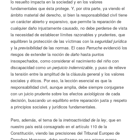
lo resuelto impacta en la sociedad y en los valores
fundamentales que ésta protege. Y, por otra parte, ya viendo el
ámbito material del derecho, si bien la responsabilidad civil tiene
un carácter abierto y expansivo, que permite la reparación de
cualquier daño injustamente causado, no debe perderse de vista
la necesidad de establecer límites razonables y prudentes, que
equilibren la protección de las víctimas con la
seguridad jurídica
y la
previsibilidad
de las normas. El caso
Perruche
evidenció los
riesgos de extender la noción de
daño
hasta puntos
insospechados, como considerar el nacimiento del niño con
discapacidad como un
perjuicio indemnizable
, y puso de relieve
la tensión entre la amplitud de la cláusula general y los valores
sociales y éticos. Por eso, la lección esencial es que la
responsabilidad civil, aunque amplia, debe siempre conjugarse
con un juicio prudente sobre los efectos
axiológicos
de cada
decisión, buscando un equilibrio entre reparación justa y respeto
a principios sociales y jurídicos fundamentales.
Pero, además, el tema de la
irretroactividad de la ley
, que en
nuestro país está consagrado en el artículo 110 de la
Constitución, viendo las precisiones del Tribunal Europeo de
Derechos Humanos, debe analizarse en ese mismo marco,