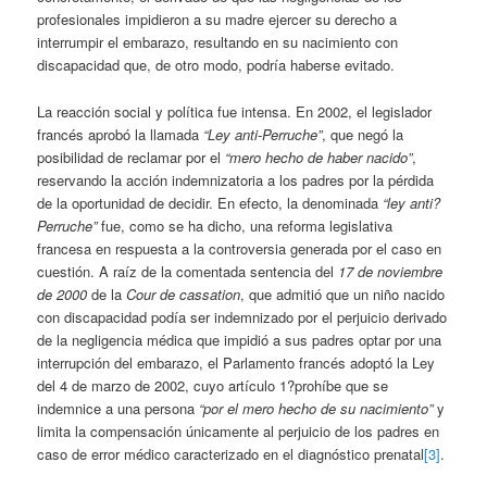
profesionales impidieron a su madre ejercer su derecho a
interrumpir el embarazo, resultando en su nacimiento con
discapacidad que, de otro modo, podría haberse evitado.
La reacción social y política fue intensa. En 2002, el legislador
francés aprobó la llamada
“Ley anti-Perruche”
, que negó la
posibilidad de reclamar por el
“mero hecho de haber nacido”
,
reservando la acción indemnizatoria a los padres por la pérdida
de la oportunidad de decidir. En efecto, la denominada
“ley anti?
Perruche”
fue, como se ha dicho, una reforma legislativa
francesa en respuesta a la controversia generada por el caso en
cuestión. A raíz de la comentada sentencia del
17 de noviembre
de 2000
de la
Cour de cassation
, que admitió que un niño nacido
con discapacidad podía ser indemnizado por el perjuicio derivado
de la negligencia médica que impidió a sus padres optar por una
interrupción del embarazo, el Parlamento francés adoptó la Ley
del 4 de marzo de 2002, cuyo artículo 1?prohíbe que se
indemnice a una persona
“por el mero hecho de su nacimiento”
y
limita la compensación únicamente al perjuicio de los padres en
caso de error médico caracterizado en el diagnóstico prenatal
[3]
.