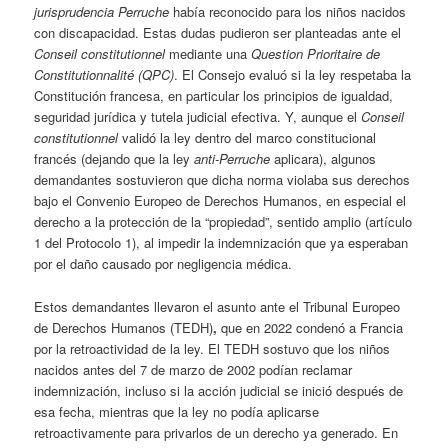
jurisprudencia Perruche
había reconocido para los niños nacidos
con discapacidad. Estas dudas pudieron ser planteadas ante el
Conseil constitutionnel
mediante una
Question Prioritaire de
Constitutionnalité (QPC)
. El Consejo evaluó si la ley respetaba la
Constitución francesa, en particular los principios de igualdad,
seguridad jurídica y tutela judicial efectiva. Y, aunque el
Conseil
constitutionnel
validó la ley dentro del marco constitucional
francés (dejando que la ley
anti-Perruche
aplicara), algunos
demandantes sostuvieron que dicha norma violaba sus derechos
bajo el Convenio Europeo de Derechos Humanos, en especial el
derecho a la protección de la “propiedad”, sentido amplio (artículo
1 del Protocolo 1), al impedir la indemnización que ya esperaban
por el daño causado por negligencia médica.
Estos demandantes llevaron el asunto ante el Tribunal Europeo
de Derechos Humanos (TEDH)
,
que en 2022 condenó a Francia
por la retroactividad de la ley. El TEDH sostuvo que los niños
nacidos antes del 7 de marzo de 2002 podían reclamar
indemnización, incluso si la acción judicial se inició después de
esa fecha, mientras que la ley no podía aplicarse
retroactivamente para privarlos de un derecho ya generado. En