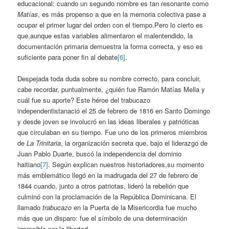
educacional: cuando un segundo nombre es tan resonante como
Matías
, es más propenso a que en la memoria colectiva pase a
ocupar el primer lugar del orden con el tiempo.Pero lo cierto es
que,aunque estas variables alimentaron el malentendido, la
documentación primaria demuestra la forma correcta, y eso es
suficiente para poner fin al debate
[6]
.
Despejada toda duda sobre su nombre correcto, para concluir,
cabe recordar, puntualmente, ¿quién fue Ramón Matías Mella y
cuál fue su aporte? Este héroe del trabucazo
independentistanació el 25 de febrero de 1816 en Santo Domingo
y desde joven se involucró en las ideas liberales y patrióticas
que circulaban en su tiempo. Fue uno de los primeros miembros
de
La Trinitaria
, la organización secreta que, bajo el liderazgo de
Juan Pablo Duarte, buscó la independencia del dominio
haitiano
[7]
. Según explican nuestros historiadores,su momento
más emblemático llegó en la madrugada del 27 de febrero de
1844 cuando, junto a otros patriotas, lideró la rebelión que
culminó con la proclamación de la República Dominicana. El
llamado
trabucazo
en la Puerta de la Misericordia fue mucho
más que un disparo: fue el símbolo de una determinación
irrompible por la libertad.