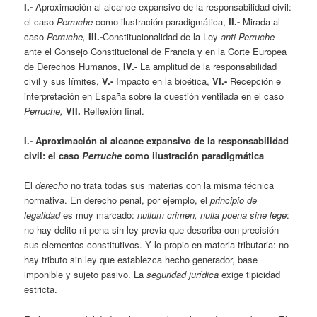
I.-
Aproximación al alcance expansivo de la responsabilidad civil:
el caso
Perruche
como ilustración paradigmática,
II.-
Mirada al
caso
Perruche,
III.-
Constitucionalidad de la Ley
anti Perruche
ante el Consejo Constitucional de Francia y en la Corte Europea
de Derechos Humanos,
IV.-
La amplitud de la responsabilidad
civil y sus límites,
V.-
Impacto en la bioética,
VI.-
Recepción e
interpretación en España sobre la cuestión ventilada en el caso
Perruche,
VII.
Reflexión final.
I.-
Aproximación al alcance expansivo de la responsabilidad
civil: el caso
Perruche
como ilustración paradigmática
El
derecho
no trata todas sus materias con la misma técnica
normativa. En derecho penal, por ejemplo, el
principio de
legalidad
es muy marcado:
nullum crimen, nulla poena sine lege
:
no hay delito ni pena sin ley previa que describa con precisión
sus elementos constitutivos. Y lo propio en materia tributaria: no
hay tributo sin ley que establezca hecho generador, base
imponible y sujeto pasivo. La
seguridad jurídica
exige tipicidad
estricta.