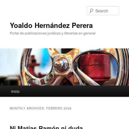
Sear
Yoaldo Hernández Perera
Portal de publicaciones jurídicas y literarias en general
Main menu
Inicio
Skip to primary content
Skip to secondary content
MONTHLY ARCHIVES:
FEBRERO 2026
Ni Matías Ramón ni duda