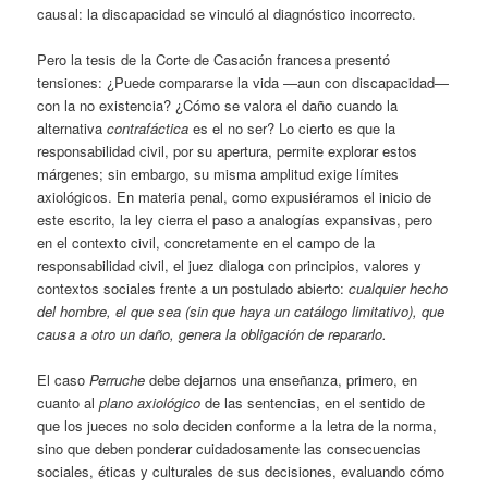
causal: la discapacidad se vinculó al diagnóstico incorrecto.
Pero la tesis de la Corte de Casación francesa presentó
tensiones: ¿Puede compararse la vida —aun con discapacidad—
con la no existencia? ¿Cómo se valora el daño cuando la
alternativa
contrafáctica
es el no ser? Lo cierto es que la
responsabilidad civil, por su apertura, permite explorar estos
márgenes; sin embargo, su misma amplitud exige límites
axiológicos. En materia penal, como expusiéramos el inicio de
este escrito, la ley cierra el paso a analogías expansivas, pero
en el contexto civil, concretamente en el campo de la
responsabilidad civil, el juez dialoga con principios, valores y
contextos sociales frente a un postulado abierto:
cualquier hecho
del hombre, el que sea (sin que haya un catálogo limitativo), que
causa a otro un daño, genera la obligación de repararlo.
El caso
Perruche
debe dejarnos una enseñanza, primero, en
cuanto al
plano axiológico
de las sentencias, en el sentido de
que los jueces no solo deciden conforme a la letra de la norma,
sino que deben ponderar cuidadosamente las consecuencias
sociales, éticas y culturales de sus decisiones, evaluando cómo