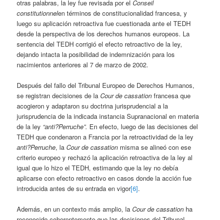
otras palabras, la ley fue revisada por el
Conseil
constitutionnel
en términos de constitucionalidad francesa, y
luego su aplicación retroactiva fue cuestionada ante el TEDH
desde la perspectiva de los derechos humanos europeos. La
sentencia del TEDH corrigió el efecto retroactivo de la ley,
dejando intacta la posibilidad de indemnización para los
nacimientos anteriores al 7 de marzo de 2002.
Después del fallo del Tribunal Europeo de Derechos Humanos,
se registran decisiones de la
Cour de cassation
francesa que
acogieron y adaptaron su doctrina jurisprudencial a la
jurisprudencia de la indicada instancia Supranacional en materia
de la ley
“anti?Perruche”.
En efecto, luego de las decisiones del
TEDH que condenaron a Francia por la retroactividad de la ley
anti?Perruche
, la
Cour de cassation
misma se alineó con ese
criterio europeo y rechazó la aplicación retroactiva de la ley al
igual que lo hizo el TEDH, estimando que la ley no debía
aplicarse con efecto retroactivo en casos donde la acción fue
introducida antes de su entrada en vigor
[6]
.
Además, en un contexto más amplio, la
Cour de cassation
ha
reconocido coherentemente que las decisiones del Tribunal