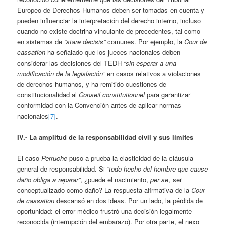
Europeo de Derechos Humanos deben ser tomadas en cuenta y
pueden influenciar la interpretación del derecho interno, incluso
cuando no existe doctrina vinculante de precedentes, tal como
en sistemas de
“stare decisis”
comunes. Por ejemplo, la
Cour de
cassation
ha señalado que los jueces nacionales deben
considerar las decisiones del TEDH
“sin esperar a una
modificación de la legislación”
en casos relativos a violaciones
de derechos humanos, y ha remitido cuestiones de
constitucionalidad al
Conseil constitutionnel
para garantizar
conformidad con la Convención antes de aplicar normas
nacionales
[7]
.
IV.- La amplitud de la responsabilidad civil y sus límites
El caso
Perruche
puso a prueba la elasticidad de la cláusula
general de responsabilidad. Si
“todo hecho del hombre que cause
daño obliga a reparar”
, ¿puede el nacimiento,
per se
, ser
conceptualizado como daño? La respuesta afirmativa de la
Cour
de cassation
descansó en dos ideas. Por un lado, la pérdida de
oportunidad: el error médico frustró una decisión legalmente
reconocida (interrupción del embarazo). Por otra parte, el nexo