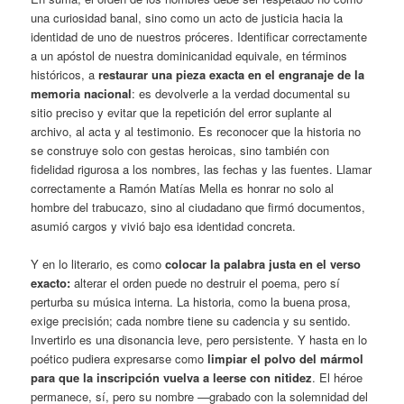
una curiosidad banal, sino como un acto de justicia hacia la
identidad de uno de nuestros próceres. Identificar correctamente
a un apóstol de nuestra dominicanidad equivale, en términos
históricos, a
restaurar una pieza exacta en el engranaje de la
memoria nacional
: es devolverle a la verdad documental su
sitio preciso y evitar que la repetición del error suplante al
archivo, al acta y al testimonio. Es reconocer que la historia no
se construye solo con gestas heroicas, sino también con
fidelidad rigurosa a los nombres, las fechas y las fuentes. Llamar
correctamente a Ramón Matías Mella es honrar no solo al
hombre del trabucazo, sino al ciudadano que firmó documentos,
asumió cargos y vivió bajo esa identidad concreta.
Y en lo literario, es como
colocar la palabra justa en el verso
exacto
:
alterar el orden puede no destruir el poema, pero sí
perturba su música interna. La historia, como la buena prosa,
exige precisión; cada nombre tiene su cadencia y su sentido.
Invertirlo es una disonancia leve, pero persistente. Y hasta en lo
poético pudiera expresarse como
limpiar el polvo del mármol
para que la inscripción vuelva a leerse con nitidez
. El héroe
permanece, sí, pero su nombre —grabado con la solemnidad del