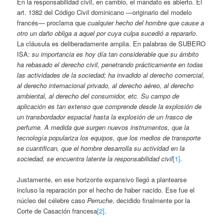
En la responsabilidad civil, en cambio, el mandato es abierto. El
art. 1382 del Código Civil dominicano —originario del modelo
francés— proclama que
cualquier hecho del hombre que cause a
otro un daño obliga a aquel por cuya culpa sucedió a repararlo
.
La cláusula es deliberadamente amplia. En palabras de SUBERO
ISA:
su importancia es hoy día tan considerable que su ámbito
ha rebasado el derecho civil, penetrando prácticamente en todas
las actividades de la sociedad; ha invadido al derecho comercial,
al derecho internacional privado, al derecho aéreo, al derecho
ambiental, al derecho del consumidor, etc. Su campo de
aplicación es tan extenso que comprende desde la explosión de
un transbordador espacial hasta la explosión de un frasco de
perfume. A medida que surgen nuevos instrumentos, que la
tecnología populariza los equipos, que los medios de transporte
se cuantifican, que el hombre desarrolla su actividad en la
sociedad, se encuentra latente la responsabilidad civil
[1]
.
Justamente, en ese horizonte expansivo llegó a plantearse
incluso la reparación por el hecho de haber nacido. Ese fue el
núcleo del célebre caso
Perruche
, decidido finalmente por la
Corte de Casación francesa
[2]
.