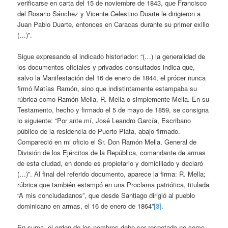
verificarse en carta del 15 de noviembre de 1843, que Francisco
del Rosario Sánchez y Vicente Celestino Duarte le dirigieron a
Juan Pablo Duarte, entonces en Caracas durante su primer exilio
(…)”.
Sigue expresando el indicado historiador: “(…) la generalidad de
los documentos oficiales y privados consultados indica que,
salvo la Manifestación del 16 de enero de 1844, el prócer nunca
firmó Matías Ramón, sino que indistintamente estampaba su
rúbrica como Ramón Mella, R. Mella o simplemente Mella. En su
Testamento, hecho y firmado el 5 de mayo de 1859, se consigna
lo siguiente: “Por ante mí, José Leandro García, Escribano
público de la residencia de Puerto Plata, abajo firmado.
Compareció en mi oficio el Sr. Don Ramón Mella, General de
División de los Ejércitos de la República, comandante de armas
de esta ciudad, en donde es propietario y domiciliado y declaró
(…)”. Al final del referido documento, aparece la firma: R. Mella;
rúbrica que también estampó en una Proclama patriótica, titulada
“A mis conciudadanos”, que desde Santiago dirigió al pueblo
dominicano en armas, el 16 de enero de 1864”
[3]
.
En suma, el orden de los nombres debe ser respetado no como