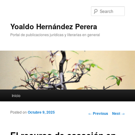
Sear
Yoaldo Hernández Perera
Portal de publicaciones jurídicas y literarias en general
Main menu
Inicio
Skip to primary content
Skip to secondary content
Posted on
Octubre 9, 2025
Post navigation
←
Previous
Next
→