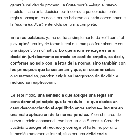
garantía del debido proceso, la Corte podría —bajo el nuevo
modelo— anular la decisión por incorrecta ponderación entre
regla y principio, es decir, por no haberse aplicado correctamente
la
“norma jurídica”,
entendida de forma completa.
En otras palabras
,
ya no se trata simplemente de verificar si el
juez aplicó una ley de forma literal o si cumplió formalmente con
una disposición normativa.
Lo que ahora se exige es una
decisión jurídicamente correcta en sentido amplio, es decir,
conforme no solo con la letra de la norma, sino también con
los principios que la sustentan y que, en determinadas
circunstancias, pueden exigir su interpretación flexible o
incluso su inaplicación.
De este modo,
una sentencia que aplique una regla sin
considerar el principio que la modula —o que decide un
caso desconociendo el equilibrio entre ambos— incurre en
una mala aplicación de la norma jurídica
.
Y en el marco del
nuevo modelo casacional, eso habilita a la Suprema Corte de
Justicia a
acoger el recurso y corregir el fallo
,
no por una
infracción meramente formal, sino por una
deficiencia