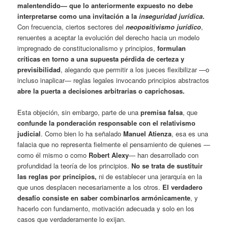
malentendido— que lo anteriormente expuesto no debe
interpretarse como una invitación a la
inseguridad jurídica
.
Con frecuencia, ciertos sectores del
neopositivismo jurídico
,
renuentes a aceptar la evolución del derecho hacia un modelo
impregnado de constitucionalismo y principios,
formulan
críticas en torno a una supuesta pérdida de certeza y
previsibilidad
, alegando que permitir a los jueces flexibilizar —o
incluso inaplicar— reglas legales invocando principios abstractos
abre la puerta a decisiones arbitrarias o caprichosas
.
Esta objeción, sin embargo, parte de una
premisa falsa
, que
confunde la ponderación responsable con el relativismo
judicial
. Como bien lo ha señalado
Manuel Atienza
, esa es una
falacia que no representa fielmente el pensamiento de quienes —
como él mismo o como
Robert Alexy
— han desarrollado con
profundidad la teoría de los principios.
No se trata de sustituir
las reglas por principios
,
ni de establecer una jerarquía en la
que unos desplacen necesariamente a los otros.
El verdadero
desafío consiste en saber combinarlos armónicamente
, y
hacerlo con fundamento, motivación adecuada y solo en los
casos que verdaderamente lo exijan.