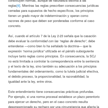
constituyen normas, aunque de naturaleza distinta a las
reglas
[6]
. Mientras las reglas prescriben consecuencias jurídicas
cerradas para supuestos de hecho específicos, los principios
tienen un grado mayor de indeterminación y operan como
razones de peso que deben ser ponderadas conforme al caso
concreto.
Así, cuando el artículo 7 de la Ley 2-23 señala que la casación
debe evaluar la
conformidad con las “reglas de derecho”
, debe
entenderse —como bien lo ha señalado la doctrina— que la
expresión
“norma jurídica”
utilizada en el párrafo subsiguiente
incluye tanto reglas como principios. En consecuencia, la SCJ
no está limitada a controlar la correspondencia entre la sentencia
y el texto de la ley, sino también su adecuación a los principios
fundamentales del ordenamiento, como la tutela judicial efectiva,
el debido proceso, la proporcionalidad, la razonabilidad, la
igualdad ante la ley, entre otros.
Este entendimiento tiene consecuencias prácticas profundas.
Por ejemplo, si una norma procesal establece un plazo perentorio
para ejercer un derecho, pero en el caso concreto resulta
desproporcionado su rechazo por una circunstancia que afecta la