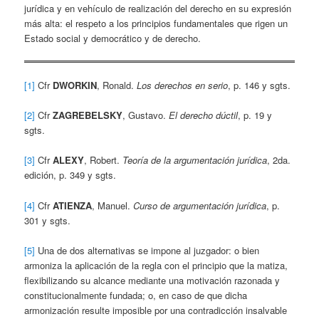
jurídica y en vehículo de realización del derecho en su expresión
más alta: el respeto a los principios fundamentales que rigen un
Estado social y democrático y de derecho.
[1]
Cfr
DWORKIN
, Ronald.
Los derechos en serio
, p. 146 y sgts.
[2]
Cfr
ZAGREBELSKY
, Gustavo.
El derecho dúctil
, p. 19 y
sgts.
[3]
Cfr
ALEXY
, Robert.
Teoría de la argumentación jurídica
, 2da.
edición, p. 349 y sgts.
[4]
Cfr
ATIENZA
, Manuel.
Curso de argumentación jurídica
, p.
301 y sgts.
[5]
Una de dos alternativas se impone al juzgador: o bien
armoniza la aplicación de la regla con el principio que la matiza,
flexibilizando su alcance mediante una motivación razonada y
constitucionalmente fundada; o, en caso de que dicha
armonización resulte imposible por una contradicción insalvable