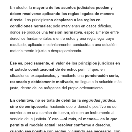
En efecto, la
mayoría de los asuntos judiciales pueden y
deben resolverse aplicando las reglas legales de manera
directa
.
Los principios
no desplazan a las reglas en
condiciones normales
; solo intervienen en casos difíciles,
donde se produce una
tensión normativa
, especialmente entre
derechos fundamentales o entre estos y una regla legal cuyo
resultado, aplicado mecánicamente, conduciría a una solución
materialmente injusta o desproporcionada.
Ese es, precisamente, el valor de los principios jurídicos en
el Estado constitucional de derecho
:
permitir que, en
situaciones excepcionales, y mediante una
ponderación seria,
razonada y debidamente motivada
, se llegue a la solución más
justa, dentro de los márgenes del propio ordenamiento.
En definitiva, no se trata de debilitar la
seguridad jurídica
,
sino de enriquecerla
,
haciendo que el derecho positivo no se
convierta en una camisa de fuerza, sino en un instrumento al
servicio de la justicia.
Y eso —ni más, ni menos— es lo que
permite el modelo actual: resolver conforme a derecho,
cuando sea posible con reglas, y cuando sea necesario, con