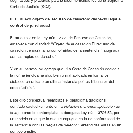
dogmáticas y prácticas para la labor nomofiláctica de la Suprema
Corte de Justicia (SCJ).
II. El nuevo objeto del recurso de casación: del texto legal al
control de juridicidad
El artículo 7 de la Ley núm. 2-23, de Recurso de Casación,
establece con claridad:
“
Objeto de la casación.
El recurso de
casación censura la no conformidad de la sentencia impugnada
con las reglas de derecho.”
Y en su párrafo, se agrega que: “La Corte de Casación decide si
la norma jurídica ha sido bien o mal aplicada en los fallos
dictados en única o en última instancia por los tribunales del
orden judicial”.
Este giro conceptual reemplaza el paradigma tradicional,
centrado exclusivamente en la
violación o errónea aplicación de
la ley
, como lo contemplaba la derogada Ley núm. 3726-53, por
un modelo en el que lo que se impugna es la no conformidad de
la sentencia con las
“reglas de derecho”,
entendidas estas en un
sentido amplio.