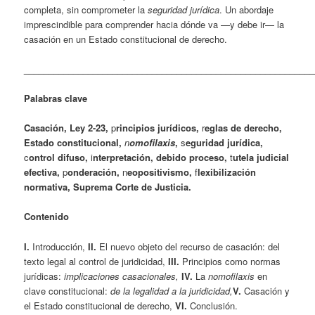
completa, sin comprometer la
seguridad jurídica
. Un abordaje
imprescindible para comprender hacia dónde va —y debe ir— la
casación en un Estado constitucional de derecho.
___________________________________________________________
Palabras clave
Casación
,
Ley 2-23
,
p
rincipios jurídicos
,
r
eglas de derecho
,
Estado constitucional
,
n
omofilaxis
,
s
eguridad jurídica
,
c
ontrol difuso
,
i
nterpretación, debido proceso
,
t
utela judicial
efectiva
,
p
onderación
,
n
eopositivismo
,
f
lexibilización
normativa
,
Suprema Corte de Justicia.
Contenido
I.
Introducción,
II.
El nuevo objeto del recurso de casación: del
texto legal al control de juridicidad,
III.
Principios como normas
jurídicas:
implicaciones casacionales,
IV.
La
nomofilaxis
en
clave constitucional:
de la legalidad a la juridicidad,
V.
Casación y
el Estado constitucional de derecho,
VI.
Conclusión.