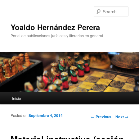
Sear
Yoaldo Hernández Perera
Portal de publicaciones jurídicas y literarias en general
Main menu
Inicio
Skip to primary content
Skip to secondary content
Posted on
Septiembre 4, 2014
Post navigation
←
Previous
Next
→