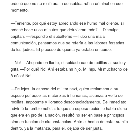
ordenó que no se realizara la consabida rutina criminal en ese
momento.
—Teniente, por qué estoy apreciando ese humo mal oliente, si
ordené hace unos minutos que detuvieran todo? —Disculpe,
capitán. —respondió el subalterno —Hubo una mala
comunicación, pensamos que se refería a las labores forzadas
de los judíos. El proceso de quema ya estaba en curso.
—No! —Ahogado en llanto, el soldado cae de rodillas al suelo y
grita —Por qué! No! Ahí estaba mi hijo. Mi hijo. Mi muchacho de
8 años! No!
—De lejos, la esposa del militar nazi, quien reclamaba a su
esposo por aquellas matanzas inhumanas, alcanza a verle de
rodillas, impotente y llorando desconsoladamente. De inmediato
advirtió la terrible noticia: lo que su esposo recién le había dicho
que era en pro de la nación, resultó no ser en base a principios,
sino en función de circunstancias. Ante el hecho de estar su hijo
dentro, ya la matanza, para él, dejaba de ser justa.