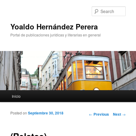
Sear
Yoaldo Hernández Perera
Portal de publicaciones jurídicas y literarias en general
Main menu
Inicio
Skip to primary content
Skip to secondary content
Posted on
Septiembre 30, 2018
Post navigation
←
Previous
Next
→