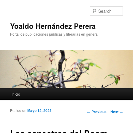
Sear
Yoaldo Hernández Perera
Portal de publicaciones jurídicas y literarias en general
Main menu
Inicio
Skip to primary content
Skip to secondary content
Posted on
Mayo 12, 2025
Post navigation
←
Previous
Next
→