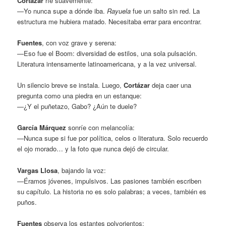
Cortázar
ríe suavemente:
—Yo nunca supe a dónde iba.
Rayuela
fue un salto sin red. La
estructura me hubiera matado. Necesitaba errar para encontrar.
Fuentes
, con voz grave y serena:
—Eso fue el Boom: diversidad de estilos, una sola pulsación.
Literatura intensamente latinoamericana, y a la vez universal.
Un silencio breve se instala. Luego,
Cortázar
deja caer una
pregunta como una piedra en un estanque:
—¿Y el puñetazo, Gabo? ¿Aún te duele?
García Márquez
sonríe con melancolía:
—Nunca supe si fue por política, celos o literatura. Solo recuerdo
el ojo morado… y la foto que nunca dejó de circular.
Vargas Llosa
, bajando la voz:
—Éramos jóvenes, impulsivos. Las pasiones también escriben
su capítulo. La historia no es solo palabras; a veces, también es
puños.
Fuentes
observa los estantes polvorientos: