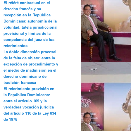
El référé contractual en el
derecho francés y su
recepción en la República
Dominicana: autonomía de la
voluntad, tutela jurisdiccional
provisional y límites de la
competencia del juez de los
referimientos
La doble dimensión procesal
de la falta de objeto: entre la
_______________________________
excepción de procedimiento y
el medio de inadmisión en el
derecho dominicano de
tradición francesa
El referimiento provisión en
la República Dominicana:
entre el artículo 109 y la
verdadera vocación jurídica
del artículo 110 de la Ley 834
de 1978