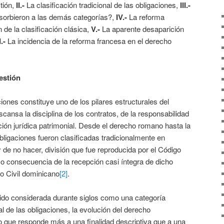
tión,
II.-
La clasificación tradicional de las obligaciones,
III.-
sorbieron a las demás categorías?,
IV.-
La reforma
de la clasificación clásica,
V.-
La aparente desaparición
I.-
La incidencia de la reforma francesa en el derecho
uestión
ciones constituye uno de los pilares estructurales del
cansa la disciplina de los contratos, de la responsabilidad
lación jurídica patrimonial. Desde el derecho romano hasta la
obligaciones fueron clasificadas tradicionalmente en
y de no hacer, división que fue reproducida por el Código
o consecuencia de la recepción casi íntegra de dicho
o Civil dominicano
[2]
.
sido considerada durante siglos como una categoría
l de las obligaciones, la evolución del derecho
que responde más a una finalidad descriptiva que a una