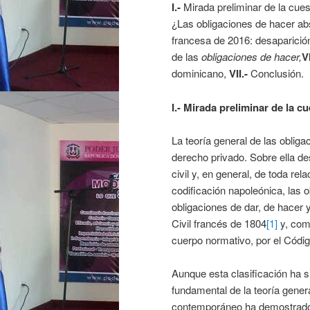
I.-
Mirada preliminar de la cues
¿Las obligaciones de hacer ab
francesa de 2016: desaparición 
de las
obligaciones de hacer,
V
dominicano,
VII.-
Conclusión.
I.- Mirada preliminar de la c
La teoría general de las obliga
derecho privado. Sobre ella des
civil y, en general, de toda re
codificación napoleónica, las 
obligaciones de dar, de hacer 
Civil francés de 1804
[1]
y, com
cuerpo normativo, por el Códig
Aunque esta clasificación ha 
fundamental de la teoría genera
contemporáneo ha demostrado 