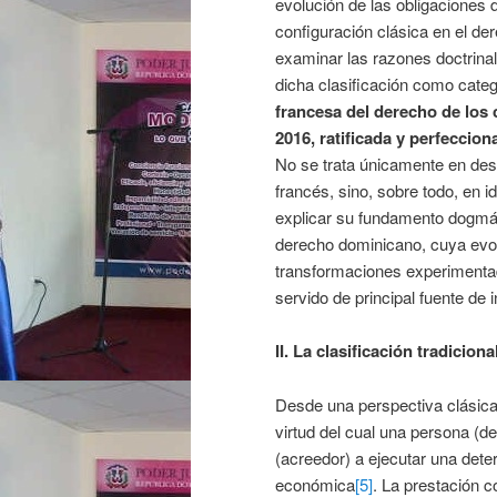
evolución de las obligaciones 
configuración clásica en el de
examinar las razones doctrinal
dicha clasificación como categ
francesa del derecho de los 
2016, ratificada y perfeccion
No se trata únicamente en descr
francés, sino, sobre todo, en i
explicar su fundamento dogmáti
derecho dominicano, cuya evo
transformaciones experimentad
servido de principal fuente de i
II. La clasificación tradicion
Desde una perspectiva clásica
virtud del cual una persona (d
(acreedor) a ejecutar una dete
económica
[5]
. La prestación c