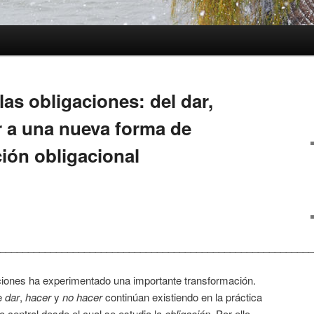
las obligaciones: del dar,
r a una nueva forma de
ción obligacional
________________________________________________________
aciones ha experimentado una importante transformación.
de
dar
,
hacer
y
no hacer
continúan existiendo en la práctica
to central desde el cual se estudia la
obligación
. Por ello,