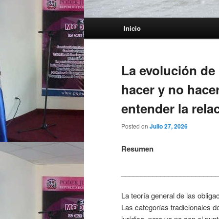
Main menu
Inicio
Skip to primary content
Skip to secondary content
La evolución de 
hacer y no hace
entender la rela
Posted on
Julio 27, 2026
Resumen
_________________________
La teoría general de las oblig
Las categorías tradicionales 
jurídica, pero ya no son el pun