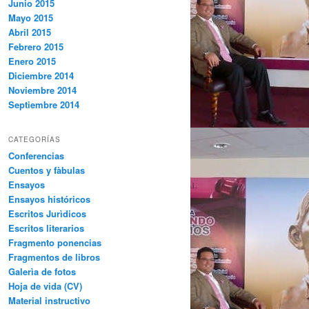
Junio 2015
Mayo 2015
Abril 2015
Febrero 2015
Enero 2015
Diciembre 2014
Noviembre 2014
Septiembre 2014
CATEGORÍAS
Conferencias
Cuentos y fàbulas
Ensayos
Ensayos históricos
Escritos Jurìdicos
Escritos literarios
Fragmento ponencias
Fragmentos de libros
Galerìa de fotos
Hoja de vida (CV)
Material instructivo