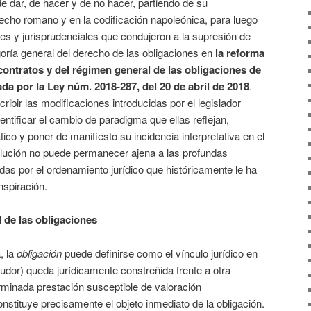
de dar, de hacer y de no hacer, partiendo de su
recho romano y en la codificación napoleónica, para luego
es y jurisprudenciales que condujeron a la supresión de
oría general del derecho de las obligaciones en
la reforma
contratos y del régimen general de las obligaciones de
ada por la Ley núm. 2018-287, del 20 de abril de 2018
.
ibir las modificaciones introducidas por el legislador
dentificar el cambio de paradigma que ellas reflejan,
co y poner de manifiesto su incidencia interpretativa en el
lución no puede permanecer ajena a las profundas
as por el ordenamiento jurídico que históricamente le ha
nspiración.
al de las obligaciones
, la
obligación
puede definirse como el vínculo jurídico en
eudor) queda jurídicamente constreñida frente a otra
rminada prestación susceptible de valoración
onstituye precisamente el objeto inmediato de la obligación.