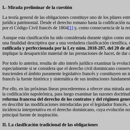
I.- Mirada preliminar de la cuestión
La teoría general de las obligaciones constituye uno de los pilares estr
jurídica patrimonial. Desde el derecho romano hasta la codificación na
por el Código Civil francés de 1804
[1]
y, como consecuencia de la rec
Aunque esta clasificación ha sido considerada durante siglos como un
una finalidad descriptiva que a una verdadera clasificación científic
ratificada y perfeccionada por la Ley núm. 2018-287, del 20 de ab
implique la desaparición material de las prestaciones de hacer, de dar o
Por todo lo anterior, resulta de alto interés jurídico examinar la evol
especialmente si se considera que el derecho civil dominicano conser
trascienden el ámbito puramente legislativo francés y constituyen un
francés la fuente histórica y sistemática de sus instituciones fundament
Por ello, en las próximas líneas procederemos a ofrecer una mirada ana
la codificación napoleónica, para luego examinar las razones doctrina
reforma francesa del derecho de los contratos y del régimen gener
en describir las modificaciones introducidas por el legislador francés
incidencia interpretativa en el derecho dominicano, cuya evolución n
principal fuente de inspiración.
II. La clasificación tradicional de las obligaciones