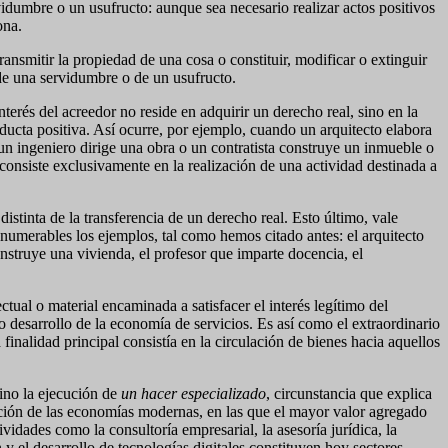
vidumbre o un usufructo: aunque sea necesario realizar actos positivos
ona.
ansmitir la propiedad de una cosa o constituir, modificar o extinguir
 de una servidumbre o de un usufructo.
terés del acreedor no reside en adquirir un derecho real, sino en la
nducta positiva. Así ocurre, por ejemplo, cuando un arquitecto elabora
un ingeniero dirige una obra o un contratista construye un inmueble o
 consiste exclusivamente en la realización de una actividad destinada a
istinta de la transferencia de un derecho real. Esto último, vale
numerables los ejemplos, tal como hemos citado antes: el arquitecto
onstruye una vivienda, el profesor que imparte docencia, el
ectual o material encaminada a satisfacer el interés legítimo del
 desarrollo de la economía de servicios. Es así como el extraordinario
finalidad principal consistía en la circulación de bienes hacia aquellos
sino la ejecución de
un
hacer especializado
, circunstancia que explica
ión de las economías modernas, en las que el mayor valor agregado
ividades como la consultoría empresarial, la asesoría jurídica, la
ón y el desarrollo de tecnologías digitales constituyen hoy sectores