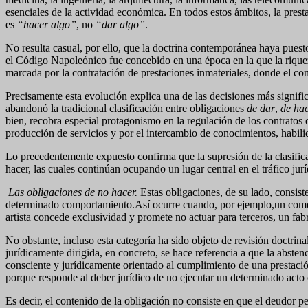
esenciales de la actividad económica. En todos estos ámbitos, la presta
es
“hacer algo”
, no
“dar algo”
.
No resulta casual, por ello, que la doctrina contemporánea haya puest
el Código Napoleónico fue concebido en una época en la que la riqueza
marcada por la contratación de prestaciones inmateriales, donde el cono
Precisamente esta evolución explica una de las decisiones más signif
abandonó la tradicional clasificación entre obligaciones
de dar
,
de ha
bien, recobra especial protagonismo en la regulación de los contratos 
producción de servicios y por el intercambio de conocimientos, habili
Lo precedentemente expuesto confirma que la supresión de la clasificac
hacer, las cuales continúan ocupando un lugar central en el tráfico ju
Las obligaciones de no hacer.
Estas obligaciones, de su lado, consis
determinado comportamiento.Así ocurre cuando, por ejemplo,un comerc
artista concede exclusividad y promete no actuar para terceros, un fabr
No obstante, incluso esta categoría ha sido objeto de revisión doctr
jurídicamente dirigida, en concreto, se hace referencia a que la abste
consciente y jurídicamente orientado al cumplimiento de una prestació
porque responde al deber jurídico de no ejecutar un determinado acto c
Es decir, el contenido de la obligación no consiste en que el deudor p