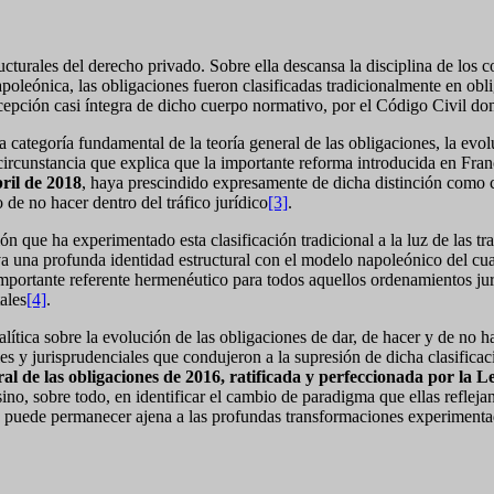
ucturales del derecho privado. Sobre ella descansa la disciplina de los co
poleónica, las obligaciones fueron clasificadas tradicionalmente en obl
epción casi íntegra de dicho cuerpo normativo, por el Código Civil d
a categoría fundamental de la teoría general de las obligaciones, la 
a, circunstancia que explica que la importante reforma introducida en F
ril de 2018
, haya prescindido expresamente de dicha distinción como ca
 de no hacer dentro del tráfico jurídico
[3]
.
ución que ha experimentado esta clasificación tradicional a la luz de la
va una profunda identidad estructural con el modelo napoleónico del cu
 importante referente hermenéutico para todos aquellos ordenamientos j
ales
[4]
.
lítica sobre la evolución de las obligaciones de dar, de hacer y de no 
les y jurisprudenciales que condujeron a la supresión de dicha clasific
al de las obligaciones de 2016, ratificada y perfeccionada por la L
, sino, sobre todo, en identificar el cambio de paradigma que ellas refle
o puede permanecer ajena a las profundas transformaciones experimentad