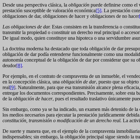
Desde una perspectiva clásica, la
obligación
puede definirse como el v
prestación susceptible de valoración económica
[5]
. La prestación cons
obligaciones de dar, obligaciones de hacer y obligaciones de no hacer
Las obligaciones de dar.
Estas consisten en la transferencia o consti
transmitir la propiedad o constituir un derecho real principal o accesor
De igual modo, quien constituye una hipoteca o una servidumbre asume
La doctrina moderna ha destacado que toda obligación de dar presupone
obligación de dar podía entenderse funcionalmente como una modalidad 
autonomía conceptual de la obligación de dar por considerar que su ob
deudor
[8]
.
Por ejemplo, en el contrato de compraventa de un inmueble, el vendedo
en la concepción clásica, una
obligación de dar
, puesto que su objeto
real
[9]
. Naturalmente, para que esa transmisión alcance plena eficacia,
entregar los documentos correspondientes. Precisamente, sobre esta b
de la
obligación de hacer
, pues el resultado traslativo únicamente pu
Sin embargo, como ya se ha indicado, un examen más detenido de la cue
los medios necesarios para ejecutar la prestación jurídicamente debida
constitución, transmisión o modificación de un derecho real.
La activi
De suerte y manera que, en el ejemplo de la compraventa inmobiliaria, 
indispensables; sin embargo, la obligación principal sigue siendo la t