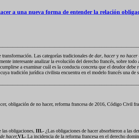
 hacer a una nueva forma de entender la relación obliga
________________________________________________________
 transformación. Las categorías tradicionales de
dar
,
hacer
y
no hacer
almente interesante analizar la evolución del derecho francés, sobre todo 
umplirse a examinar cuál es la conducta concreta que el deudor debe rea
uya tradición jurídica civilista encuentra en el modelo francés una de s
________________________________________________________
acer, obligación de no hacer, reforma francesa de 2016, Código Civil fr
e las obligaciones,
III.-
¿Las obligaciones de hacer absorbieron a las de
de hacer,
VI.-
La incidencia de la reforma francesa en el derecho domin