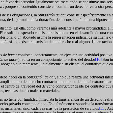
a en favor del acreedor. Igualmente ocurre cuando se constituye una ser
ar
, porque su contenido consiste en conferir un derecho real a otra pers
l de las obligaciones, la
obligación de dar
consiste específicamente en tr
enta, de la permuta, de la donación, de la constitución de una hipoteca,
 distinto. En ella, como veremos más adelante a mayor profundidad, el in
. El resultado esperado consiste precisamente en el desarrollo de una co
ofesional o un abogado asume la representación judicial de su cliente o 
 hipótesis no existe transmisión de un derecho real alguno, la prestación
es de hacer
consisten, concretamente, en ejecutar una actividad positiva d
ón de hacer
) radica en un comportamiento activo del deudor
[10]
.Son in
 abogado que representa judicialmente a su cliente, el contratista que c
 debe hacer en la
obligación de dar
, sino que realiza una actividad intel
amplia dentro del derecho contractual moderno, debido al extraordinario
 el centro de gravedad del
derecho contractual
desde los contratos cuya 
s, técnicas, intelectuales o materiales.
es no tiene por finalidad inmediata la transferencia de un derecho real, 
erecho privado contemporáneo. Este fenómeno responde a la transformac
s materiales, sino, cada vez más, de la prestación de servicios
[11]
. Act
aciones, los servicios financieros, la logística, el transporte, la educaci