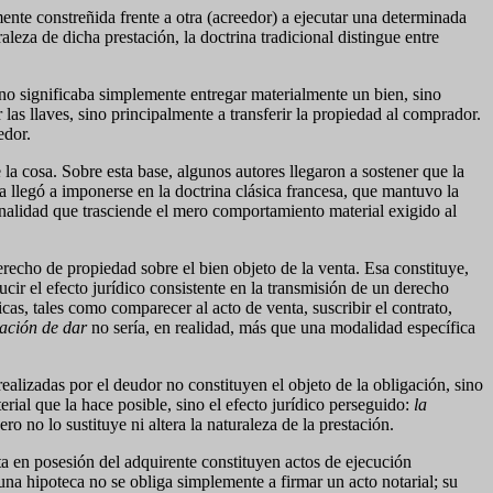
ente constreñida frente a otra (acreedor) a ejecutar una determinada
leza de dicha prestación, la doctrina tradicional distingue entre
 no significaba simplemente entregar materialmente un bien, sino
as llaves, sino principalmente a transferir la propiedad al comprador.
edor.
a cosa. Sobre esta base, algunos autores llegaron a sostener que la
 llegó a imponerse en la doctrina clásica francesa, que mantuvo la
inalidad que trasciende el mero comportamiento material exigido al
recho de propiedad sobre el bien objeto de la venta. Esa constituye,
cir el efecto jurídico consistente en la transmisión de un derecho
cas, tales como comparecer al acto de venta, suscribir el contrato,
ación de dar
no sería, en realidad, más que una modalidad específica
alizadas por el deudor no constituyen el objeto de la obligación, sino
ial que la hace posible, sino el efecto jurídico perseguido:
la
ro no lo sustituye ni altera la naturaleza de la prestación.
ta en posesión del adquirente constituyen actos de ejecución
una hipoteca no se obliga simplemente a firmar un acto notarial; su