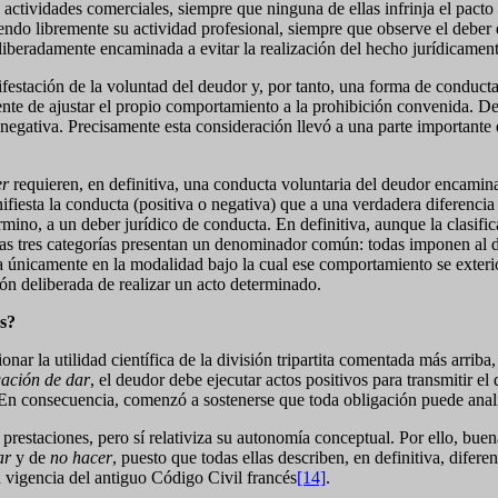
s actividades comerciales, siempre que ninguna de ellas infrinja el p
endo libremente su actividad profesional, siempre que observe el deber
liberadamente encaminada a evitar la realización del hecho jurídicamen
stación de la voluntad del deudor y, por tanto, una forma de conducta
ente de ajustar el propio comportamiento a la prohibición convenida. De
tiva. Precisamente esta consideración llevó a una parte importante d
er
requieren, en definitiva, una conducta voluntaria del deudor encaminada 
iesta la conducta (positiva o negativa) que a una verdadera diferencia 
ino, a un deber jurídico de conducta. En definitiva, aunque la clasific
e las tres categorías presentan un denominador común: todas imponen a
ica únicamente en la modalidad bajo la cual ese comportamiento se exteri
ón deliberada de realizar un acto determinado.
as?
 la utilidad científica de la división tripartita comentada más arriba
gación de dar
, el deudor debe ejecutar actos positivos para transmitir e
 consecuencia, comenzó a sostenerse que toda obligación puede anali
s prestaciones, pero sí relativiza su autonomía conceptual. Por ello, bu
ar
y de
no hacer
, puesto que todas ellas describen, en definitiva, dife
a vigencia del antiguo Código Civil francés
[14]
.