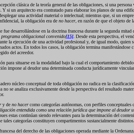
epción clásica de la teoría general de las obligaciones, si una perso
e. Y si un arquitecto era contratado para elaborar los planos de una edif
n desplegar una actividad material o intelectual; mientras que, si un e
fidencial, la obligación era de
no hacer
, en razón de que el objeto de 
fue desarrollándose en la doctrina francesa durante la segunda mitad d
al programa obligacional convenido
[15]
. Desde esta perspectiva, el ve
ante la ejecución de una actividad profesional y, de igual modo, quien
inados actos. En todos los casos, la obligación termina manifestándose
egido del acreedor.
ción para situarse en la modalidad bajo la cual el comportamiento debido
gación impone al deudor una determinada conducta jurídicamente vinculan
dero núcleo conceptual de toda obligación no radica en la clasificación
a no se analiza exclusivamente desde la perspectiva del resultado mater
or.
r
y de
no hacer
como categorías autónomas, con perfiles conceptuales c
bligación entendida como una relación jurídica que impone al deudor
, pues estas continúan siendo relevantes para la determinación del conten
e tales categorías constituyen compartimentos sustancialmente distintos
 francesa del derecho de las obligaciones operada mediante la Ordenanz