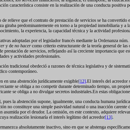
ción característica consiste en la realización de una conducta positiva 
o de relieve que el contrato de prestación de servicios se ha convertid
 giraba predominantemente en torno a la propiedad inmobiliaria y a la 
cimiento, la experiencia, la capacidad técnica y la actividad profesional
icativas adoptadas por el legislador francés mediante la Ordenanza nú
cer
y de
no hacer
como criterio estructurante de la teoría general de las
de prestación de servicios, reflejando así la creciente importancia que 
dades y actividades profesionales.
ión tradicional obedeció a razones de técnica legislativa y de sistemati
rídico contemporáneo.
ten en una abstención jurídicamente exigible
[12]
.El interés del acreedor
iante se obliga a no competir durante determinado tiempo, un propietar
icante se obliga a no divulgar secretos industriales.En estas obligacione
inal, pues la abstención supone, igualmente, una conducta humana juríd
nción no constituye una simple pasividad natural o una inacción carente 
n asumida por el deudor. La omisión, en este contexto, adquiere relevan
uya realización lesionaría el interés legítimo del acreedor
[13]
.
ermanezca absolutamente inactivo, sino en que se abstenga específicamen