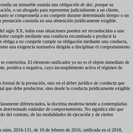
na vendía un inmueble asumía una
obligación de dar
, porque su
icación, o un abogado para representar judicialmente a un cliente,
mpresario se comprometía a no competir durante determinado tiempo o un
la prestación consistía en una abstención jurídicamente exigible.
el siglo XX, todas esas situaciones pueden ser reconducidas a una
ndedor cumple mediante una conducta encaminada a producir la
 se obliga a no competir cumple su obligación mediante una conducta,
 como una exigencia normativa dirigida a disciplinar el comportamiento
 se exterioriza. El elemento unificador ya no es el objeto inmediato de
te, positiva o negativa, cuyo incumplimiento activa el régimen de
 formal de la prestación, sino en el
deber jurídico de conducta
que
ial que debe producirse, sino desde la conducta jurídicamente exigible
laramente diferenciados, la doctrina moderna tiende a contemplarlas
 un determinado estándar de comportamiento.
No significa ello que
ido del contrato, de las modalidades de ejecución y de ciertos
.
a núm. 2016-131, de 10 de febrero de 2016, ratificada en el 2018,