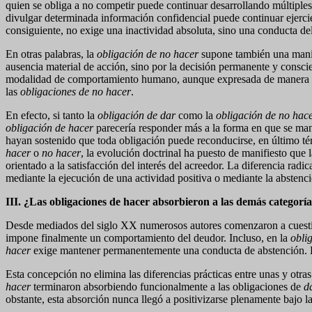
quien se obliga a no competir puede continuar desarrollando múltiple
divulgar determinada información confidencial puede continuar ejerci
consiguiente, no exige una inactividad absoluta, sino una conducta de
En otras palabras, la
obligación de no hacer
supone también una manife
ausencia material de acción, sino por la decisión permanente y consci
modalidad de comportamiento humano, aunque expresada de manera nega
las
obligaciones de no hacer
.
En efecto, si tanto la
obligación de dar
como la
obligación de no hac
obligación de hacer
parecería responder más a la forma en que se manif
hayan sostenido que toda obligación puede reconducirse, en último térm
hacer
o
no hacer
, la evolución doctrinal ha puesto de manifiesto qu
orientado a la satisfacción del interés del acreedor. La diferencia rad
mediante la ejecución de una actividad positiva o mediante la abstenci
III. ¿Las obligaciones de hacer absorbieron a las demás categorí
Desde mediados del siglo XX numerosos autores comenzaron a cuestionar
impone finalmente un comportamiento del deudor. Incluso, en la
obli
hacer
exige mantener permanentemente una conducta de abstención. En
Esta concepción no elimina las diferencias prácticas entre unas y otra
hacer
terminaron absorbiendo funcionalmente a las obligaciones de
d
obstante, esta absorción nunca llegó a positivizarse plenamente bajo l