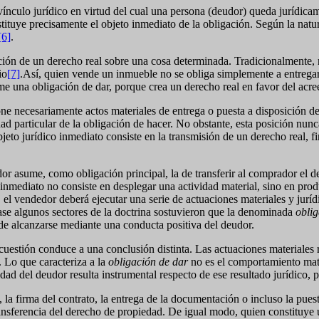
ínculo jurídico en virtud del cual una persona (deudor) queda jurídicam
tituye precisamente el objeto inmediato de la obligación. Según la natura
[6]
.
tución de un derecho real sobre una cosa determinada. Tradicionalmente,
io
[7]
.Así, quien vende un inmueble no se obliga simplemente a entregar l
 una obligación de dar, porque crea un derecho real en favor del acre
 necesariamente actos materiales de entrega o puesta a disposición de l
particular de la obligación de hacer. No obstante, esta posición nunca
jeto jurídico inmediato consiste en la transmisión de un derecho real, f
r asume, como obligación principal, la de transferir al comprador el de
 inmediato no consiste en desplegar una actividad material, sino en produ
 el vendedor deberá ejecutar una serie de actuaciones materiales y jurídi
ase algunos sectores de la doctrina sostuvieron que la denominada
oblig
ede alcanzarse mediante una conducta positiva del deudor.
stión conduce a una conclusión distinta. Las actuaciones materiales re
. Lo que caracteriza a la
obligación de dar
no es el comportamiento mater
dad del deudor resulta instrumental respecto de ese resultado jurídico, pe
la firma del contrato, la entrega de la documentación o incluso la pues
ransferencia del derecho de propiedad. De igual modo, quien constituye 