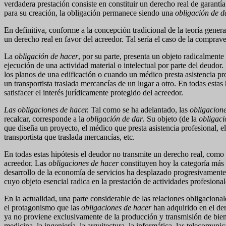
verdadera prestación consiste en constituir un derecho real de garantí
para su creación, la obligación permanece siendo una
obligación de d
En definitiva, conforme a la concepción tradicional de la teoría genera
un derecho real en favor del acreedor. Tal sería el caso de la comprav
La
obligación de hacer
, por su parte, presenta un objeto radicalmente
ejecución de una actividad material o intelectual por parte del deudor
los planos de una edificación o cuando un médico presta asistencia pr
un transportista traslada mercancías de un lugar a otro. En todas estas
satisfacer el interés jurídicamente protegido del acreedor.
Las obligaciones de hacer.
Tal como se ha adelantado, las
obligacion
recalcar, corresponde a la
obligación de dar
. Su objeto (de la
obligaci
que diseña un proyecto, el médico que presta asistencia profesional, el
transportista que traslada mercancías, etc.
En todas estas hipótesis el deudor no transmite un derecho real, como
acreedor. Las
obligaciones de hacer
constituyen hoy la categoría más 
desarrollo de la economía de servicios ha desplazado progresivamente
cuyo objeto esencial radica en la prestación de actividades profesionale
En la actualidad, una parte considerable de las relaciones obligacional
el protagonismo que las
obligaciones de hacer
han adquirido en el d
ya no proviene exclusivamente de la producción y transmisión de biene
medicina, la ingeniería, la arquitectura, la informática, las telecomunic