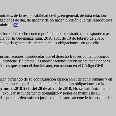
ntratos, de la responsabilidad civil y, en general, de toda relación
igaciones de dar, de hacer y de no hacer, división que fue reproducida
ominicano
[2]
.
evolución del derecho contemporáneo ha demostrado que responde más a
rancia por la Ordenanza núm. 2016-131, de 10 de febrero de 2016,
tegoría general del derecho de las obligaciones, sin que ello
s transformaciones introducidas por el derecho francés contemporáneo,
al proviene. En efecto, las modificaciones previamente mencionadas
urídicos que, como el dominicano, encuentran en el Código Civil
hacer, partiendo de su configuración clásica en el derecho romano y en
ación como categoría general del derecho de las obligaciones en
la
ey núm. 2018-287, del 20 de abril de 2018
. No se trata únicamente
jan, explicar su fundamento dogmático y poner de manifiesto su
as por el ordenamiento jurídico que históricamente le ha servido de