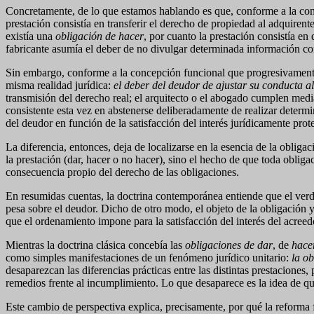
Concretamente, de lo que estamos hablando es que, conforme a la conc
prestación consistía en transferir el derecho de propiedad al adquirent
existía una
obligación de hacer
, por cuanto la prestación consistía e
fabricante asumía el deber de no divulgar determinada información con
Sin embargo, conforme a la concepción funcional que progresivamente 
misma realidad jurídica:
el deber del deudor de ajustar su conducta 
transmisión del derecho real; el arquitecto o el abogado cumplen medi
consistente esta vez en abstenerse deliberadamente de realizar determ
del deudor en función de la satisfacción del interés jurídicamente prot
La diferencia, entonces, deja de localizarse en la esencia de la obliga
la prestación (dar, hacer o no hacer), sino el hecho de que toda obli
consecuencia propio del derecho de las obligaciones.
En resumidas cuentas, la doctrina contemporánea entiende que el verda
pesa sobre el deudor. Dicho de otro modo, el objeto de la obligación y
que el ordenamiento impone para la satisfacción del interés del acreed
Mientras la doctrina clásica concebía las
obligaciones de dar
, de
hace
como simples manifestaciones de un fenómeno jurídico unitario:
la o
desaparezcan las diferencias prácticas entre las distintas prestaciones
remedios frente al incumplimiento. Lo que desaparece es la idea de qu
Este cambio de perspectiva explica, precisamente, por qué la reforma