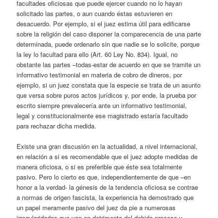
facultades oficiosas que puede ejercer cuando no lo hayan
solicitado las partes, o aun cuando éstas estuvieren en
desacuerdo. Por ejemplo, si el juez estima útil para edificarse
sobre la religión del caso disponer la comparecencia de una parte
determinada, puede ordenarlo sin que nadie se lo solicite, porque
la ley lo facultad para ello (Art. 60 Ley No. 834). Igual, no
obstante las partes –todas-estar de acuerdo en que se tramite un
informativo testimonial en materia de cobro de dineros, por
ejemplo, si un juez constata que la especie se trata de un asunto
que versa sobre puros actos jurídicos y, por ende, la prueba por
escrito siempre prevalecería ante un informativo testimonial,
legal y constitucionalmente ese magistrado estaría facultado
para rechazar dicha medida.
Existe una gran discusión en la actualidad, a nivel internacional,
en relación a si es recomendable que el juez adopte medidas de
manera oficiosa, o si es preferible que éste sea totalmente
pasivo. Pero lo cierto es que, independientemente de que –en
honor a la verdad- la génesis de la tendencia oficiosa se contrae
a normas de origen fascista, la experiencia ha demostrado que
un papel meramente pasivo del juez da pie a numerosas
irregularidades que van en detrimento del debido proceso y,