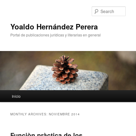
Sear
Yoaldo Hernández Perera
Portal de publicaciones jurídicas y literarias en general
Main menu
Inicio
Skip to primary content
Skip to secondary content
MONTHLY ARCHIVES:
NOVIEMBRE 2014
Funciòn pràctica de los