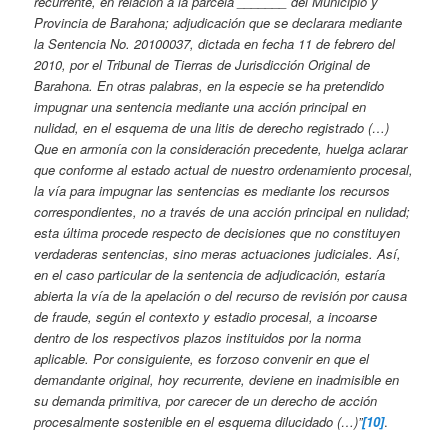
recurrente, en relación a la parcela _______ del Municipio y
Provincia de Barahona; adjudicación que se declarara mediante
la Sentencia No. 20100037, dictada en fecha 11 de febrero del
2010, por el Tribunal de Tierras de Jurisdicción Original de
Barahona. En otras palabras, en la especie se ha pretendido
impugnar una sentencia mediante una acción principal en
nulidad, en el esquema de una litis de derecho registrado (…)
Que en armonía con la consideración precedente, huelga aclarar
que conforme al estado actual de nuestro ordenamiento procesal,
la vía para impugnar las sentencias es mediante los recursos
correspondientes, no a través de una acción principal en nulidad;
esta última procede respecto de decisiones que no constituyen
verdaderas sentencias, sino meras actuaciones judiciales. Así,
en el caso particular de la sentencia de adjudicación, estaría
abierta la vía de la apelación o del recurso de revisión por causa
de fraude, según el contexto y estadio procesal, a incoarse
dentro de los respectivos plazos instituidos por la norma
aplicable. Por consiguiente, es forzoso convenir en que el
demandante original, hoy recurrente, deviene en inadmisible en
su demanda primitiva, por carecer de un derecho de acción
procesalmente sostenible en el esquema dilucidado (…)”
[10]
.