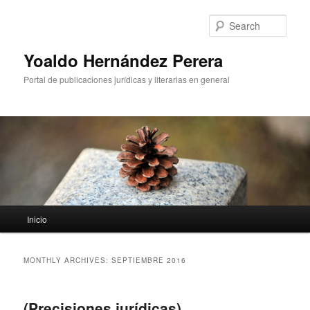
Sear
Yoaldo Hernández Perera
Portal de publicaciones jurídicas y literarias en general
Main menu
Inicio
Skip to primary content
Skip to secondary content
MONTHLY ARCHIVES:
SEPTIEMBRE 2016
(Precisiones jurídicas)