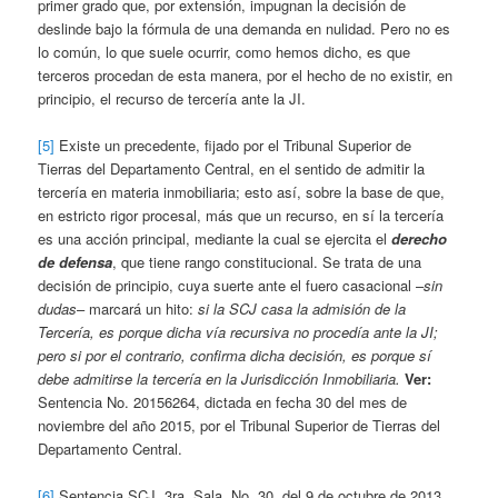
primer grado que, por extensión, impugnan la decisión de
deslinde bajo la fórmula de una demanda en nulidad. Pero no es
lo común, lo que suele ocurrir, como hemos dicho, es que
terceros procedan de esta manera, por el hecho de no existir, en
principio, el recurso de tercería ante la JI.
[5]
Existe un precedente, fijado por el Tribunal Superior de
Tierras del Departamento Central, en el sentido de admitir la
tercería en materia inmobiliaria; esto así, sobre la base de que,
en estricto rigor procesal, más que un recurso, en sí la tercería
es una acción principal, mediante la cual se ejercita el
derecho
de defensa
, que tiene rango constitucional. Se trata de una
decisión de principio, cuya suerte ante el fuero casacional –
sin
dudas
– marcará un hito:
si la SCJ casa la admisión de la
Tercería, es porque dicha vía recursiva no procedía ante la JI;
pero si por el contrario, confirma dicha decisión, es porque sí
debe admitirse la tercería en la Jurisdicción Inmobiliaria.
Ver:
Sentencia No. 20156264, dictada en fecha 30 del mes de
noviembre del año 2015, por el Tribunal Superior de Tierras del
Departamento Central.
[6]
Sentencia SCJ, 3ra. Sala, No. 30, del 9 de octubre de 2013,