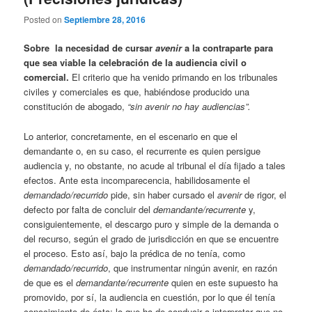
Posted on
Septiembre 28, 2016
Sobre la necesidad de cursar
avenir
a la contraparte para
que sea viable la celebración de la audiencia civil o
comercial.
El criterio que ha venido primando en los tribunales
civiles y comerciales es que, habiéndose producido una
constitución de abogado,
“sin avenir no hay audiencias”.
Lo anterior, concretamente, en el escenario en que el
demandante o, en su caso, el recurrente es quien persigue
audiencia y, no obstante, no acude al tribunal el día fijado a tales
efectos. Ante esta incomparecencia, habilidosamente el
demandado/recurrido
pide, sin haber cursado el
avenir
de rigor, el
defecto por falta de concluir del
demandante/recurrente
y,
consiguientemente, el descargo puro y simple de la demanda o
del recurso, según el grado de jurisdicción en que se encuentre
el proceso. Esto así, bajo la prédica de no tenía, como
demandado/recurrido
, que instrumentar ningún avenir, en razón
de que es el
demandante/recurrente
quien en este supuesto ha
promovido, por sí, la audiencia en cuestión, por lo que él tenía
conocimiento de ésta; lo que ha de conducir a interpretar que no