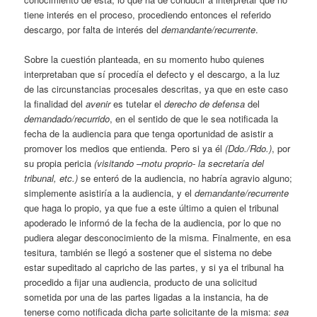
tiene interés en el proceso, procediendo entonces el referido
descargo, por falta de interés del
demandante/recurrente
.
Sobre la cuestión planteada, en su momento hubo quienes
interpretaban que sí procedía el defecto y el descargo, a la luz
de las circunstancias procesales descritas, ya que en este caso
la finalidad del
avenir
es tutelar el
derecho de defensa
del
demandado/recurrido
, en el sentido de que le sea notificada la
fecha de la audiencia para que tenga oportunidad de asistir a
promover los medios que entienda. Pero si ya él
(Ddo./Rdo.)
, por
su propia pericia
(visitando –motu proprio- la secretaría del
tribunal, etc.)
se enteró de la audiencia, no habría agravio alguno;
simplemente asistiría a la audiencia, y el
demandante/recurrente
que haga lo propio, ya que fue a este último a quien el tribunal
apoderado le informó de la fecha de la audiencia, por lo que no
pudiera alegar desconocimiento de la misma. Finalmente, en esa
tesitura, también se llegó a sostener que el sistema no debe
estar supeditado al capricho de las partes, y si ya el tribunal ha
procedido a fijar una audiencia, producto de una solicitud
sometida por una de las partes ligadas a la instancia, ha de
tenerse como notificada dicha parte solicitante de la misma:
sea