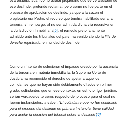
esa tesitura, Juan como actual propietario que se ve afectado de
ese deslinde, pretende reclamar, pero como no fue parte en el
proceso de aprobación de deslinde, ya que a la sazón el
propietario era Pedro, el recurso que tendría habilitado sería la
tercería; sin embargo, al no ser admitida dicha vía recursiva en
la Jurisdicción Inmobiliaria
[5]
, el remedio pretorianamente
admitido ante los tribunales del país, ha venido siendo la
litis de
derecho registrado
, en nulidad de deslinde.
Como un intento de solucionar el impasse creado por la ausencia
de la tercería en materia inmobiliaria, la Suprema Corte de
Justicia ha reconocido el derecho de apelar a aquellos
colindantes que no hayan sido debidamente citados en primer
grado; colindantes que en ese contexto, en estricto rigor jurídico,
serían verdaderos terceros respecto del proceso para el cual no
fueron instanciados, a saber:
“El colindante que no fue notificado
para el proceso del deslinde en primera instancia, tiene calidad
para apelar la decisión del tribunal sobre el deslinde”
[6]
.