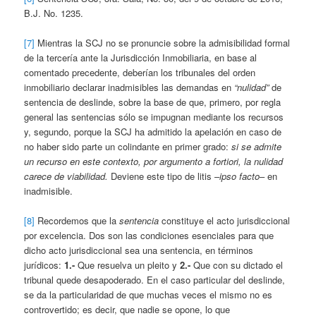
B.J. No. 1235.
[7]
Mientras la SCJ no se pronuncie sobre la admisibilidad formal
de la tercería ante la Jurisdicción Inmobiliaria, en base al
comentado precedente, deberían los tribunales del orden
inmobiliario declarar inadmisibles las demandas en
“nulidad”
de
sentencia de deslinde, sobre la base de que, primero, por regla
general las sentencias sólo se impugnan mediante los recursos
y, segundo, porque la SCJ ha admitido la apelación en caso de
no haber sido parte un colindante en primer grado:
si se admite
un recurso en este contexto, por argumento a fortiori, la nulidad
carece de viabilidad.
Deviene este tipo de litis –
ipso facto
– en
inadmisible.
[8]
Recordemos que la
sentencia
constituye el acto jurisdiccional
por excelencia. Dos son las condiciones esenciales para que
dicho acto jurisdiccional sea una sentencia, en términos
jurídicos:
1.-
Que resuelva un pleito y
2.-
Que con su dictado el
tribunal quede desapoderado. En el caso particular del deslinde,
se da la particularidad de que muchas veces el mismo no es
controvertido; es decir, que nadie se opone, lo que