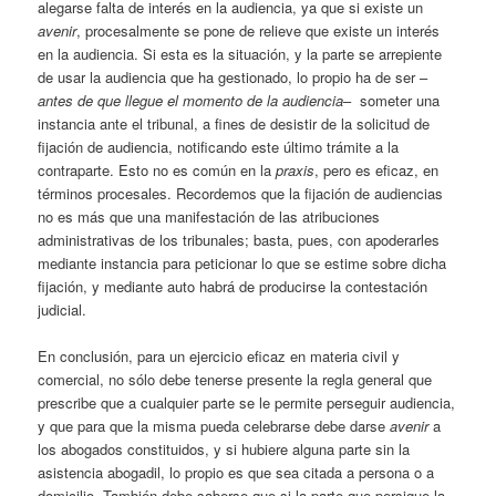
alegarse falta de interés en la audiencia, ya que si existe un
avenir
, procesalmente se pone de relieve que existe un interés
en la audiencia. Si esta es la situación, y la parte se arrepiente
de usar la audiencia que ha gestionado, lo propio ha de ser –
antes de que llegue el momento de la audiencia
– someter una
instancia ante el tribunal, a fines de desistir de la solicitud de
fijación de audiencia, notificando este último trámite a la
contraparte. Esto no es común en la
praxis
, pero es eficaz, en
términos procesales. Recordemos que la fijación de audiencias
no es más que una manifestación de las atribuciones
administrativas de los tribunales; basta, pues, con apoderarles
mediante instancia para peticionar lo que se estime sobre dicha
fijación, y mediante auto habrá de producirse la contestación
judicial.
En conclusión, para un ejercicio eficaz en materia civil y
comercial, no sólo debe tenerse presente la regla general que
prescribe que a cualquier parte se le permite perseguir audiencia,
y que para que la misma pueda celebrarse debe darse
avenir
a
los abogados constituidos, y si hubiere alguna parte sin la
asistencia abogadil, lo propio es que sea citada a persona o a
domicilio. También debe saberse que si la parte que persigue la