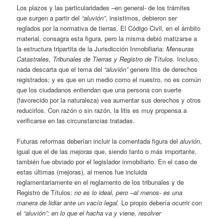
Los plazos y las particularidades –en general- de los trámites
que surgen a partir del
“aluvión”
, insistimos, debieron ser
reglados por la normativa de tierras. El Código Civil, en el ámbito
material, consagra esta figura, pero la misma debió matizarse a
la estructura tripartita de la Jurisdicción Inmobiliaria:
Mensuras
Catastrales, Tribunales de Tierras y Registro de Títulos.
Incluso,
nada descarta que el tema del
“aluvión”
genere litis de derechos
registrados; y es que en un medio como el nuestro, no es común
que los ciudadanos entiendan que una persona con suerte
(favorecido por la naturaleza) vea aumentar sus derechos y otros
reducirlos. Con razón o sin razón, la litis es muy propensa a
verificarse en las circunstancias tratadas.
Futuras reformas deberían incluir la comentada figura del
aluvión
,
igual que el de las
mejoras
que, siendo tanto o más importante,
también fue obviado por el legislador inmobiliario. En el caso de
estas últimas (mejoras), al menos fue incluida
reglamentariamente en el reglamento de los tribunales y de
Registro de Títulos:
no es lo ideal, pero –al menos- es una
manera de lidiar ante un vacío legal.
Lo propio debería ocurrir con
el
“aluvión”: en lo que el hacha va y viene, resolver