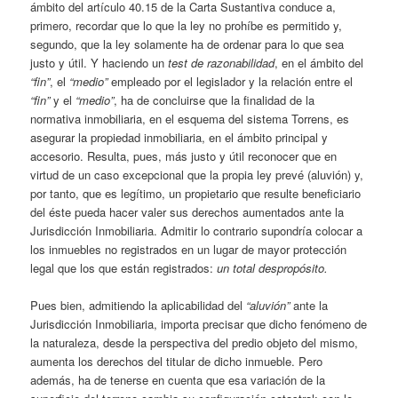
ámbito del artículo 40.15 de la Carta Sustantiva conduce a,
primero, recordar que lo que la ley no prohíbe es permitido y,
segundo, que la ley solamente ha de ordenar para lo que sea
justo y útil. Y haciendo un
test de razonabilidad
, en el ámbito del
“fin”
, el
“medio”
empleado por el legislador y la relación entre el
“fin”
y el
“medio”
, ha de concluirse que la finalidad de la
normativa inmobiliaria, en el esquema del sistema Torrens, es
asegurar la propiedad inmobiliaria, en el ámbito principal y
accesorio. Resulta, pues, más justo y útil reconocer que en
virtud de un caso excepcional que la propia ley prevé (aluvión) y,
por tanto, que es legítimo, un propietario que resulte beneficiario
del éste pueda hacer valer sus derechos aumentados ante la
Jurisdicción Inmobiliaria. Admitir lo contrario supondría colocar a
los inmuebles no registrados en un lugar de mayor protección
legal que los que están registrados:
un total despropósito.
Pues bien, admitiendo la aplicabilidad del
“aluvión”
ante la
Jurisdicción Inmobiliaria, importa precisar que dicho fenómeno de
la naturaleza, desde la perspectiva del predio objeto del mismo,
aumenta los derechos del titular de dicho inmueble. Pero
además, ha de tenerse en cuenta que esa variación de la