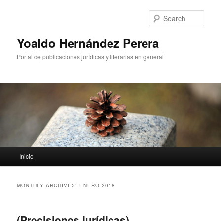
Sear
Yoaldo Hernández Perera
Portal de publicaciones jurídicas y literarias en general
Main menu
Inicio
Skip to primary content
Skip to secondary content
MONTHLY ARCHIVES:
ENERO 2018
(Precisiones jurídicas)