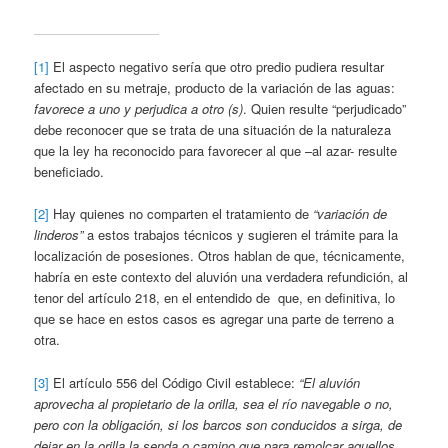
[1]
El aspecto negativo sería que otro predio pudiera resultar
afectado en su metraje, producto de la variación de las aguas:
favorece a uno y perjudica a otro (s)
. Quien resulte “perjudicado”
debe reconocer que se trata de una situación de la naturaleza
que la ley ha reconocido para favorecer al que –al azar- resulte
beneficiado.
[2]
Hay quienes no comparten el tratamiento de
“variación de
linderos”
a estos trabajos técnicos y sugieren el trámite para la
localización de posesiones. Otros hablan de que, técnicamente,
habría en este contexto del aluvión una verdadera refundición, al
tenor del artículo 218, en el entendido de que, en definitiva, lo
que se hace en estos casos es agregar una parte de terreno a
otra.
[3]
El artículo 556 del Código Civil establece:
“El aluvión
aprovecha al propietario de la orilla, sea el río navegable o no,
pero con la obligación, si los barcos son conducidos a sirga, de
dejar en la orilla la senda o camino que para remolcar aquellos