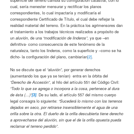
superficie del terreno cambia su configuración catastral; con lo
cual, sería menester mensurar y rectificar los planos
correspondientes, lo cual impactaría y modificaría el
correspondiente Certificado de Título, el cual debe reflejar la
realidad material del terreno. En la práctica los agrimensores dan
el tratamiento a los trabajos técnicos realizados a propósito de
un
aluvión
, de una
“modificación de linderos”
, ya que –en
definitiva- como consecuencia de este fenómeno de la
naturaleza, tanto los linderos, como la superficie y –como se ha
dicho- la configuración del plano, cambiarían
[2]
.
No se discute que el
“aluvión”
, por generar derechos
(aumentando los que ya se tenían) entra en la órbita del
“Derecho de Accesión”
, al hilo del artículo 551 del Código Civil:
“Todo lo que se agrega o incorpora a la cosa, pertenece al dura
de ésta (…)”
[3]
. De su lado, el artículo 557 del mismo cuerpo
legal consagra lo siguiente:
“Sucederá lo mismo con los terrenos
dejados en seco, por retirarse insensiblemente el agua de una
orilla sobre la otra. El dueño de la orilla descubierta tiene derecho
a aprovecharse del aluvión, sin que el de la orilla opuesta pueda
reclamar el terreno perdido”
.