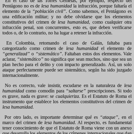
En el caso de las Torres Gemelas, por ejemplo, respecto del
Pentágono no es de
lesa humanidad
la infracción, porque faltaría el
elemento de la
“población civil”
. Como sabemos, el Pentágono es
una edificación militar; y no debe olvidarse que los elementos
constitutivos del crimen de
lesa humanidad
, como cualquier otra
infracción penal, son concurrentes, esto es, que deben verificarse
todos o, de lo contrario, no ha lugar a retener la infracción.
En Colombia, retomando el caso de Galán, faltaba para
categorizarlo como crimen de
lesa humanidad
el elemento de
“generalizad”
o
“sistemático”
. Faltaban estos dos elementos. Vale
aclarar,
“sistemático”
no significa que sean muchos, sino que sea un
plan hecho para el delito y con impacto generalizado. Así, un solo
ataque perfectamente puede ser sistemático, según ha sido juzgado
internacionalmente.
No es correcto, vale insistir, escudarse en la naturaleza de
lesa
humanidad
como comodín para
“saltarse”
prescripciones. Si todo
es grave, nada es grave: se
cualquieriza
. Es el Estatuto de Roma el
instrumento que establece los elementos constitutivos del crimen de
lesa humanidad.
Por otro lado, es importante determinar qué es
“ataque”
, en el
marco del crimen de
lesa humanidad
. Al respecto, es fundamental
tener conocimiento de que el Estatuto de Roma viene con un anexo
que desarrolla los elementos de los crímenes internacionales que dan