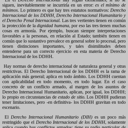
siguen, inevitablemente se incurriría en un error:
es el mínimo de
mínimos
. Lo primero es que hay tres estatutos normativos:
Derecho
Internacional de los DDHH, Derecho Internacional Humanitario y
el Derecho Penal Internacional
. Las tres vertientes tienen en común
la protección de la
dignidad humana
, por eso las tres tienen muchas
cosas en armonía. Por ejemplo, buscan siempre interpretaciones
favorables a la personas, en relación al Estado; también tienen en
común que lo sustantivo prevalece en general sobre lo procesal, pero
tienen distinciones importantes, y tales disimilitudes deben
entenderse para un correcto ejercicio en esta materia de Derecho
Internacional de los DDHH.
Hay normas de derecho internacional de naturaleza general y otras
restrictivas. El Derecho Internacional de los DDHH es la rama de
aplicación más general; aplica en todo ámbito. Los DDHH cuentan
con aplicabilidad en todo momento, en todo lugar. En el caso
concreto de un conflicto armado, al margen de los asuntos de
Derecho Internacional Humanitario, aplican, por igual, los DDHH;
lo propio en circunstancias de
estado de sitio.
Los DDHH pudieran
tener limitaciones, pero -en definitiva- los DDHH gravitan en todo
escenario.
El
Derecho Internacional Humanitario (DIH)
es un poco más
restringido que el
Derecho Internacional de los DDHH
, solamente
aplica cuando hay conflictos armados:
tiene su radio particular de