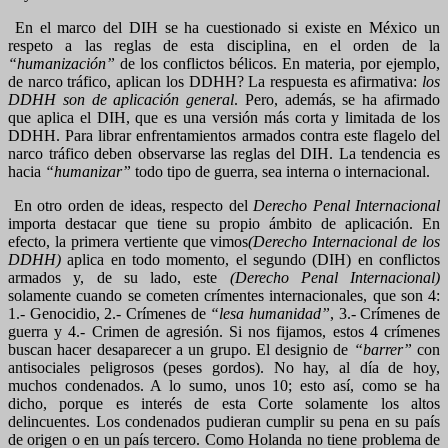
En el marco del DIH se ha cuestionado si existe en México un
respeto a las reglas de esta disciplina, en el orden de la
“humanización”
de los conflictos bélicos. En materia, por ejemplo,
de narco tráfico, aplican los DDHH? La respuesta es afirmativa:
los
DDHH son de aplicación general
. Pero, además, se ha afirmado
que aplica el DIH, que es una versión más corta y limitada de los
DDHH. Para librar enfrentamientos armados contra este flagelo del
narco tráfico deben observarse las reglas del DIH. La tendencia es
hacia
“humanizar”
todo tipo de guerra, sea interna o internacional.
En otro orden de ideas, respecto del
Derecho Penal Internacional
importa destacar que tiene su propio ámbito de aplicación. En
efecto, la primera vertiente que vimos
(Derecho Internacional de los
DDHH)
aplica en todo momento, el segundo (DIH) en conflictos
armados y, de su lado, este
(Derecho Penal Internacional)
solamente cuando se cometen crímentes internacionales, que son 4:
1.- Genocidio, 2.- Crímenes de
“lesa humanidad”
, 3.- Crímenes de
guerra y 4.- Crimen de agresión. Si nos fijamos, estos 4 crímenes
buscan hacer desaparecer a un grupo. El designio de
“barrer”
con
antisociales peligrosos (peses gordos). No hay, al día de hoy,
muchos condenados. A lo sumo, unos 10; esto así, como se ha
dicho, porque es interés de esta Corte solamente los altos
delincuentes. Los condenados pudieran cumplir su pena en su país
de origen o en un país tercero. Como Holanda no tiene problema de