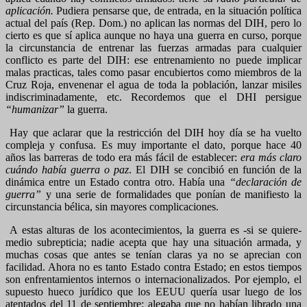
aplicación.
Pudiera pensarse que, de entrada, en la situación política
actual del país (Rep. Dom.) no aplican las normas del DIH, pero lo
cierto es que sí aplica aunque no haya una guerra en curso, porque
la circunstancia de entrenar las fuerzas armadas para cualquier
conflicto es parte del DIH: ese entrenamiento no puede implicar
malas practicas, tales como pasar encubiertos como miembros de la
Cruz Roja, envenenar el agua de toda la población, lanzar misiles
indiscriminadamente, etc. Recordemos que el DHI persigue
“humanizar”
la guerra.
Hay que aclarar que la restricción del DIH hoy día se ha vuelto
compleja y confusa. Es muy importante el dato, porque hace 40
años las barreras de todo era más fácil de establecer:
era más claro
cuándo había guerra o paz
. El DIH se concibió en función de la
dinámica entre un Estado contra otro. Había una
“declaración de
guerra”
y una serie de formalidades que ponían de manifiesto la
circunstancia bélica, sin mayores complicaciones.
A estas alturas de los acontecimientos, la guerra es -si se quiere-
medio subrepticia; nadie acepta que hay una situación armada, y
muchas cosas que antes se tenían claras ya no se aprecian con
facilidad. Ahora no es tanto Estado contra Estado; en estos tiempos
son enfrentamientos internos o internacionalizados. Por ejemplo, el
supuesto hueco jurídico que los EEUU quería usar luego de los
atentados del 11 de septiembre: alegaba que no habían librado una