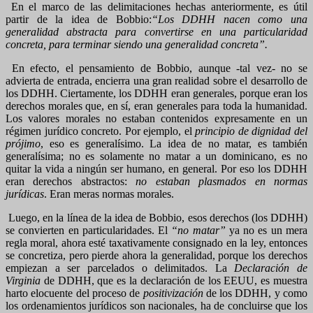
En el marco de las delimitaciones hechas anteriormente, es útil
partir de la idea de Bobbio:
“Los DDHH nacen como una
generalidad abstracta para convertirse en una particularidad
concreta, para terminar siendo una generalidad concreta”.
En efecto, el pensamiento de Bobbio, aunque -tal vez- no se
advierta de entrada, encierra una gran realidad sobre el desarrollo de
los DDHH. Ciertamente, los DDHH eran generales, porque eran los
derechos morales que, en sí, eran generales para toda la humanidad.
Los valores morales no estaban contenidos expresamente en un
régimen jurídico concreto. Por ejemplo, el
principio de dignidad del
prójimo
, eso es generalísimo. La idea de no matar, es también
generalísima; no es solamente no matar a un dominicano, es no
quitar la vida a ningún ser humano, en general. Por eso los DDHH
eran derechos abstractos:
no estaban plasmados en normas
jurídicas
. Eran meras normas morales.
Luego, en la línea de la idea de Bobbio, esos derechos (los DDHH)
se convierten en particularidades. El
“no matar”
ya no es un mera
regla moral, ahora esté taxativamente consignado en la ley, entonces
se concretiza, pero pierde ahora la generalidad, porque los derechos
empiezan a ser parcelados o delimitados. La
Declaración de
Virginia
de DDHH, que es la declaración de los EEUU, es muestra
harto elocuente del proceso de
positivización
de los DDHH, y como
los ordenamientos jurídicos son nacionales, ha de concluirse que los