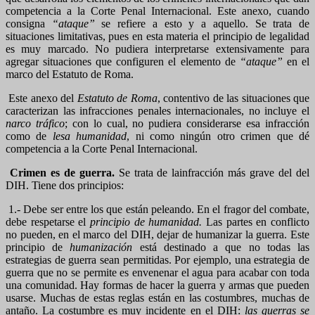
competencia a la Corte Penal Internacional. Este anexo, cuando
consigna
“ataque”
se refiere a esto y a aquello. Se trata de
situaciones limitativas, pues en esta materia el principio de legalidad
es muy marcado. No pudiera interpretarse extensivamente para
agregar situaciones que configuren el elemento de
“ataque”
en el
marco del Estatuto de Roma.
Este anexo del
Estatuto de Roma
, contentivo de las situaciones que
caracterizan las infracciones penales internacionales, no incluye el
narco tráfico
; con lo cual, no pudiera considerarse esa infracción
como de
lesa humanidad
, ni como ningún otro crimen que dé
competencia a la Corte Penal Internacional.
Crimen es de guerra.
Se trata de lainfracción más grave del del
DIH. Tiene dos principios:
1.- Debe ser entre los que están peleando. En el fragor del combate,
debe respetarse el
principio de humanidad
.
Las partes en conflicto
no pueden, en el marco del DIH, dejar de humanizar la guerra. Este
principio de
humanización
está destinado a que no todas las
estrategias de guerra sean permitidas. Por ejemplo, una estrategia de
guerra que no se permite es envenenar el agua para acabar con toda
una comunidad. Hay formas de hacer la guerra y armas que pueden
usarse. Muchas de estas reglas están en las costumbres, muchas de
antaño. La costumbre es muy incidente en el DIH:
las guerras se