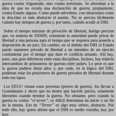
guerra contra Afganistán, sino contra terroristas. Se aferraban a la
idea de que no existía una declaración de guerra, propiamente,
contra Estado alguno. Como puede advertirse, con situaciones como
la descritas es más abstracto el asunto. No se precisa fácilmente
cuándo hay tiempos de guerra y, por tanto, cuándo acudir al DIH.
Sobre el tiempo máximo de privación de libertad, huelga precisar
que, en materia de DDHH, solamente la autoridad puede privar de
libertad a una persona para el tiempo que se requiera para ponerla a
disposición de un juez. En cambio, en el ámbito del DIH el Estado
puede mantener privado de libertad a un miembro de un ejercito
combatiente por el tiempo que dure el conflicto armado. Ahí hay,
pues, una gran diferencia entre estas disciplinas. Incluso, hay todavía
intercambios de prisioneros de guerras entre países. Lo peor es que
la guerra pudiera durar años y, por ende, en la lógica del DIH,
pudieran estar los prisioneros de guerra privados de libertad durante
todo ese lapso.
Los EEUU toman estas personas (presos de guerra), los llevan a
Guantánamo y dicen que no tienen que hacerle juicios, solamente
liberarlos cuando termine la guerra. No obstante, pero cuando la
guerra es contra
“el terror”
, es difícil determinar un inicio o un fin
de la misma. Eso de
“Terror”
es algo muy etéreo, abstracto. Por
todo ello, hay quien afirme que el DIH es medio extraño, hoy por
hoy.