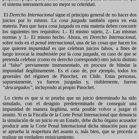
el sistema interamericano no mejor su celeridad.
El
Derecho Internacional
sigue el principio general de no hacer dos
juicios por lo mismo. La
cosa juzgada
también opera en esta
materia. Para que haya
cosa juzgada
en esta materia deben concurrir
los siguientes tres requisitos: 1.- El mismo sujeto, 2.- Las mismas
normas y 3.- El mismo hecho. Ahora, en
Derecho Internacional
,
sobre todo en el
penal internacional
, una de las cosas que hacen los
que quieren
impunidad
es que celebran juicios falsos, a fines de
luego invocar la
inadmisión
por la
cosa juzgada,
en caso de que se
pretenda celebrar (como en derecho corresponde) otro juicio distinto
al “falso” previamente instrumentado, en procura de blindar la
impunidad ilegítimamente. Es el caso de, por ejemplo, todos los
generales del régimen de Pinochet, en Chile. Estas personas,
supuestamente, ya fueron juzgadas y, risiblemente, fueron
“descargados”,
incluyendo al propio Pinochet.
Lo cierto es que si se prueba que un juicio determinado ha sido
simulado, con el designio predeterminado de conseguir una
impunidad de manera ilegítima, sería posible volver a juzgar el
asunto. Si es la Fiscalía de la Corte Penal Internacional que denuncia
la simulación de un juicio en un Estado, debe dicho órgano acusador
producir ante la Corte Penal Internacional dicha situación para que
se aprueba la reapertura del asunto o, más bien, que se proceda a
realizar un verdadero enjuiciamiento.