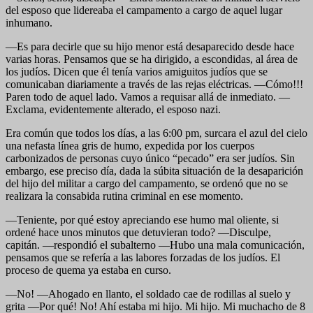
del esposo que lidereaba el campamento a cargo de aquel lugar
inhumano.
—Es para decirle que su hijo menor está desaparecido desde hace
varias horas. Pensamos que se ha dirigido, a escondidas, al área de
los judíos. Dicen que él tenía varios amiguitos judíos que se
comunicaban diariamente a través de las rejas eléctricas. —Cómo!!!
Paren todo de aquel lado. Vamos a requisar allá de inmediato. —
Exclama, evidentemente alterado, el esposo nazi.
Era común que todos los días, a las 6:00 pm, surcara el azul del cielo
una nefasta línea gris de humo, expedida por los cuerpos
carbonizados de personas cuyo único “pecado” era ser judíos. Sin
embargo, ese preciso día, dada la súbita situación de la desaparición
del hijo del militar a cargo del campamento, se ordenó que no se
realizara la consabida rutina criminal en ese momento.
—Teniente, por qué estoy apreciando ese humo mal oliente, si
ordené hace unos minutos que detuvieran todo? —Disculpe,
capitán. —respondió el subalterno —Hubo una mala comunicación,
pensamos que se refería a las labores forzadas de los judíos. El
proceso de quema ya estaba en curso.
—No! —Ahogado en llanto, el soldado cae de rodillas al suelo y
grita —Por qué! No! Ahí estaba mi hijo. Mi hijo. Mi muchacho de 8