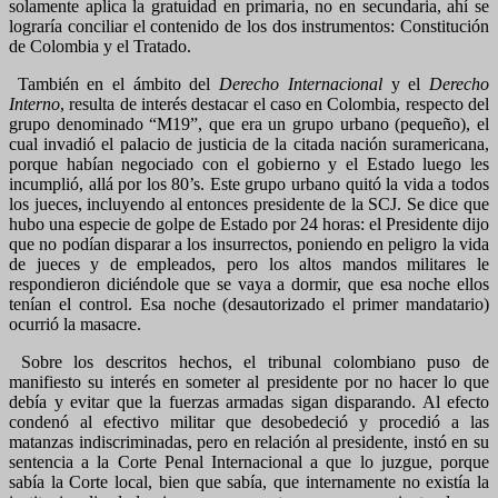
solamente aplica la gratuidad en primaria, no en secundaria, ahí se
lograría conciliar el contenido de los dos instrumentos: Constitución
de Colombia y el Tratado.
También en el ámbito del
Derecho Internacional
y el
Derecho
Interno
, resulta de interés destacar el caso en Colombia, respecto del
grupo denominado “M19”, que era un grupo urbano (pequeño), el
cual invadió el palacio de justicia de la citada nación suramericana,
porque habían negociado con el gobierno y el Estado luego les
incumplió, allá por los 80’s. Este grupo urbano quitó la vida a todos
los jueces, incluyendo al entonces presidente de la SCJ. Se dice que
hubo una especie de golpe de Estado por 24 horas: el Presidente dijo
que no podían disparar a los insurrectos, poniendo en peligro la vida
de jueces y de empleados, pero los altos mandos militares le
respondieron diciéndole que se vaya a dormir, que esa noche ellos
tenían el control. Esa noche (desautorizado el primer mandatario)
ocurrió la masacre.
Sobre los descritos hechos, el tribunal colombiano puso de
manifiesto su interés en someter al presidente por no hacer lo que
debía y evitar que la fuerzas armadas sigan disparando. Al efecto
condenó al efectivo militar que desobedeció y procedió a las
matanzas indiscriminadas, pero en relación al presidente, instó en su
sentencia a la Corte Penal Internacional a que lo juzgue, porque
sabía la Corte local, bien que sabía, que internamente no existía la