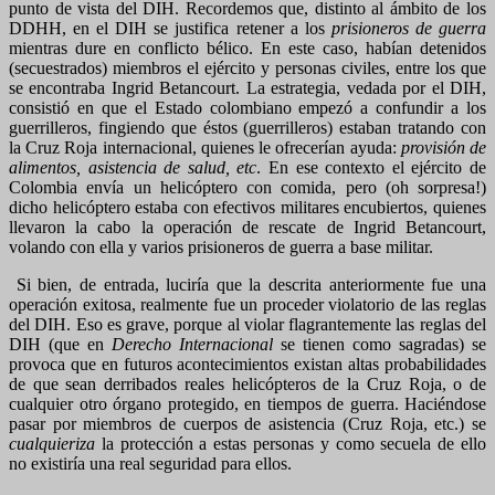
punto de vista del DIH. Recordemos que, distinto al ámbito de los
DDHH, en el DIH se justifica retener a los
prisioneros de guerra
mientras dure en conflicto bélico. En este caso, habían detenidos
(secuestrados) miembros el ejército y personas civiles, entre los que
se encontraba Ingrid Betancourt. La estrategia, vedada por el DIH,
consistió en que el Estado colombiano empezó a confundir a los
guerrilleros, fingiendo que éstos (guerrilleros) estaban tratando con
la Cruz Roja internacional, quienes le ofrecerían ayuda:
provisión de
alimentos, asistencia de salud, etc
. En ese contexto el ejército de
Colombia envía un helicóptero con comida, pero (oh sorpresa!)
dicho helicóptero estaba con efectivos militares encubiertos, quienes
llevaron la cabo la operación de rescate de Ingrid Betancourt,
volando con ella y varios prisioneros de guerra a base militar.
Si bien, de entrada, luciría que la descrita anteriormente fue una
operación exitosa, realmente fue un proceder violatorio de las reglas
del DIH. Eso es grave, porque al violar flagrantemente las reglas del
DIH (que en
Derecho Internacional
se tienen como sagradas) se
provoca que en futuros acontecimientos existan altas probabilidades
de que sean derribados reales helicópteros de la Cruz Roja, o de
cualquier otro órgano protegido, en tiempos de guerra. Haciéndose
pasar por miembros de cuerpos de asistencia (Cruz Roja, etc.) se
cualquieriza
la protección a estas personas y como secuela de ello
no existiría una real seguridad para ellos.