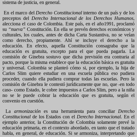
sistema de justicia, en general.
En el marco del
Derecho Constitucional
interno de un país y de los
preceptos del
Derecho Internacional de los Derechos Humanos
,
alecciona el caso de Colombia. Este país, en el año1991, proclamó
su
“nueva”
Constitución. En ella se prevén derechos económicos y
culturales, los cuales, antes de dicha Carta Sustantiva, no se veían
como derecho, propiamente. Ahí se incluye el derecho a la
educación. En efecto, aquella Constitución consagraba que la
educación es gratuita, excepto para el que pueda pagarla. La
comisión de Ginebra sostuvo que dicha previsión era contraria al
pacto, porque la misma establece que la educación básica es gratuita
y universal. Colombia se planteó cómo si, por ejemplo, la hija de
Carlos Slim quiere estudiar en una escuela pública eso pudiera
proceder, cuando ella pudiera comprar todas las escuelas. Pero la
comisión de Ginebra le contestó jurídicamente que no, que -en todo
caso- como Estado, le cobre impuestos a Carlos Slim, pero a la niña
no se le puede cobrar la educación que es gratuita, según el
convenio en cuestión.
La
armonización
es una herramienta para conciliar
Derecho
Constitucional
de los Estados con el
Derecho Internacional
. En el
ejemplo anterior, la Constitución de Colombia solamente prevé la
educación primaria, en el contexto abordado, en tanto que el tratado
habla, en general, de educación. Si se armoniza, interpretando que