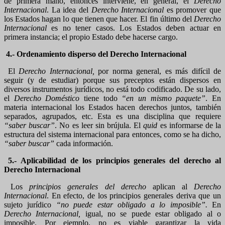
de primera mano, entonces interviene, en general, el
Derecho
Internacional
. La idea del
Derecho Internacional
es promover que
los Estados hagan lo que tienen que hacer. El fin último del
Derecho
Internacional
es no tener casos. Los Estados deben actuar en
primera instancia; el propio Estado debe hacerse cargo.
4.- Ordenamiento disperso del Derecho Internacional
El
Derecho Internacional,
por norma general, es más difícil de
seguir (y de estudiar) porque sus preceptos están dispersos en
diversos instrumentos jurídicos, no está todo codificado. De su lado,
el
Derecho Doméstico
tiene todo
“en un mismo paquete”
. En
materia internacional los Estados hacen derechos juntos, también
separados, agrupados, etc. Esta es una disciplina que requiere
“saber buscar”
. No es leer sin brújula. El
quid
es informarse de la
estructura del sistema internacional para entonces, como se ha dicho,
“saber buscar”
cada información.
5.- Aplicabilidad de los principios generales del derecho al
Derecho Internacional
Los
principios generales del derecho
aplican al
Derecho
Internacional
. En efecto, de los principios generales deriva que un
sujeto jurídico
“no puede estar obligado a lo imposible”.
En
Derecho Internacional,
igual, no se puede estar obligado al o
imposible. Por ejemplo, no es viable garantizar la vida