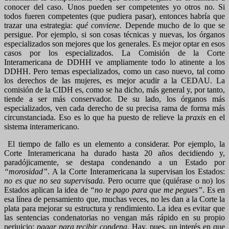
conocer del caso. Unos pueden ser competentes yo otros no. Si
todos fueren competentes (que pudiera pasar), entonces habría que
trazar una estrategia:
qué conviene
. Depende mucho de lo que se
persigue. Por ejemplo, si son cosas técnicas y nuevas, los órganos
especializados son mejores que los generales. Es mejor optar en esos
casos por los especializados. La Comisión de la Corte
Interamericana de DDHH ve ampliamente todo lo atinente a los
DDHH. Pero temas especializados, como un caso nuevo, tal como
los derechos de las mujeres, es mejor acudir a la CEDAU. La
comisión de la CIDH es, como se ha dicho, más general y, por tanto,
tiende a ser más conservador. De su lado, los órganos más
especializados, ven cada derecho de su precisa rama de forma más
circunstanciada. Eso es lo que ha puesto de relieve la
praxis
en el
sistema interamericano.
El tiempo de fallo es un elemento a considerar. Por ejemplo, la
Corte Interamericana ha durado hasta 20 años decidiendo y,
paradójicamente, se destapa condenando a un Estado por
“morosidad”
. A la Corte Interamericana la supervisan los Estados:
no es que no sea supervisada
. Pero ocurre que (quiérase o no) los
Estados aplican la idea de
“no te pago para que me pegues”
. Es en
esa línea de pensamiento que, muchas veces, no les dan a la Corte la
plata para mejorar su estructura y rendimiento. La idea es evitar que
las sentencias condenatorias no vengan más rápido en su propio
perjuicio:
pagar para recibir condena
. Hay, pues, un interés en que