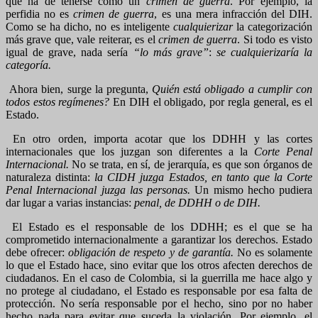
qué ha de tenerse como un
crimen de guerra
. Por ejemplo, la
perfidia no es
crimen de guerra
, es una mera infracción del DIH.
Como se ha dicho, no es inteligente
cualquierizar
la categorización
más grave que, vale reiterar, es el
crimen de guerra
. Si todo es visto
igual de grave, nada sería
“lo más grave”
:
se cualquierizaría la
categoría.
Ahora bien, surge la pregunta,
Quién está obligado a cumplir con
todos estos regímenes?
En DIH el obligado, por regla general, es el
Estado.
En otro orden, importa acotar que los DDHH y las cortes
internacionales que los juzgan son diferentes a la
Corte Penal
Internacional.
No se trata, en sí, de jerarquía, es que son órganos de
naturaleza distinta:
la CIDH juzga Estados, en tanto que la Corte
Penal Internacional juzga las personas.
Un mismo hecho pudiera
dar lugar a varias instancias:
penal, de DDHH o de DIH.
El Estado es el responsable de los DDHH; es el que se ha
comprometido internacionalmente a garantizar los derechos. Estado
debe ofrecer:
obligación de respeto y de garantía.
No es solamente
lo que el Estado hace, sino evitar que los otros afecten derechos de
ciudadanos. En el caso de Colombia, si la guerrilla me hace algo y
no protege al ciudadano, el Estado es responsable por esa falta de
protección. No sería responsable por el hecho, sino por no haber
hecho nada para evitar que suceda la violación. Por ejemplo, el