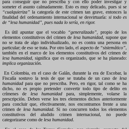
para conseguir que no prescriba y con ello poder investigar y
someter el asunto calmadamente. Esto es muy delicado, pues si se
“cualquieriza”
la categoría de este crimen tan grave, entonces la
finalidad del ordenamiento internacional se desvirtuaría:
si todo es
de “lesa humanidad”, pues nada lo sería, en rigor.
Es útil apuntar que el vocablo
“generalizado”,
propio de los
elementos constitutivos del crimen de
lesa humanidad
, supone que
no se trata de algo individualizado, no es contra una persona en
particular; de eso se trata. Por otro lado, el aspecto de
“sistemático”
,
también en el marco de los elementos constitutivos del crimen de
lesa humanidad
, significa que es organizado, que se ha planeado:
implica organización.
En Colombia, en el caso de Galán, durante la era de Escobar, la
Fiscalía sostuvo la tesis de que se trataba de un caso de
lesa
humanidad
para que no prescriba. Pero, en rigor, tal como se ha
dicho, no es propio pretender convertir todo tipo de delito en
crímenes de
lesa humanidad
para, simplemente, volarse la
prescripción. Deben verse los tres elementos dichos anteriormente
para concluir que, efectivamente, nos encontramos frente a una
crimen de
lesa humanidad
. Si no concurren todos los elementos
constitutivos del aludido crimen internacional, no puede
categorizarse como de
lesa humanidad
.