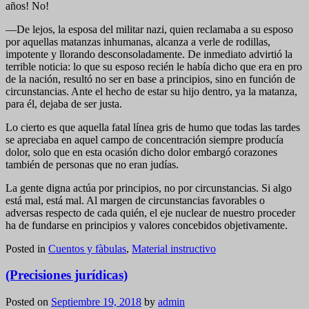
años! No!
—De lejos, la esposa del militar nazi, quien reclamaba a su esposo
por aquellas matanzas inhumanas, alcanza a verle de rodillas,
impotente y llorando desconsoladamente. De inmediato advirtió la
terrible noticia: lo que su esposo recién le había dicho que era en pro
de la nación, resultó no ser en base a principios, sino en función de
circunstancias. Ante el hecho de estar su hijo dentro, ya la matanza,
para él, dejaba de ser justa.
Lo cierto es que aquella fatal línea gris de humo que todas las tardes
se apreciaba en aquel campo de concentración siempre producía
dolor, solo que en esta ocasión dicho dolor embargó corazones
también de personas que no eran judías.
La gente digna actúa por principios, no por circunstancias. Si algo
está mal, está mal. Al margen de circunstancias favorables o
adversas respecto de cada quién, el eje nuclear de nuestro proceder
ha de fundarse en principios y valores concebidos objetivamente.
Posted in
Cuentos y fàbulas
,
Material instructivo
(Precisiones jurídicas)
Posted on
Septiembre 19, 2018
by
admin