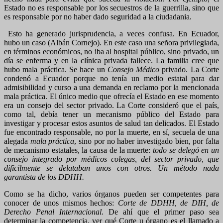
Estado no es responsable por los secuestros de la guerrilla, sino que
es responsable por no haber dado seguridad a la ciudadania.
Esto ha generado jurisprudencia, a veces confusa. En Ecuador,
hubo un caso (Albán Cornejo). En este caso una señora privilegiada,
en términos económicos, no iba al hospital público, sino privado, un
día se enferma y en la clínica privada fallece. La familia cree que
hubo mala práctica. Se hace un
Consejo Médico
privado. La Corte
condenó a Ecuador porque no tenía un medio estatal para dar
admisibilidad y curso a una demanda en reclamo por la mencionada
mala práctica. El único medio que ofrecía el Estado en ese momento
era un consejo del sector privado. La Corte consideró que el país,
como tal, debía tener un mecanismo público del Estado para
investigar y procesar estos asuntos de salud tan delicados. El Estado
fue encontrado responsable, no por la muerte, en sí, secuela de una
alegada
mala práctica
, sino por no haber investigado bien, por falta
de mecanismo estatales, la causa de la muerte:
todo se delegó en un
consejo integrado por médicos colegas, del sector privado, que
difícilmente se delataban unos con otros. Un método nada
garantista de los DDHH.
Como se ha dicho, varios órganos pueden ser competentes para
conocer de unos mismos hechos:
Corte de DDHH, de DIH, de
Derecho Penal Internacional
. De ahí que el primer paso sea
determinar la competencia, ver qué Corte u órgano es el llamado a