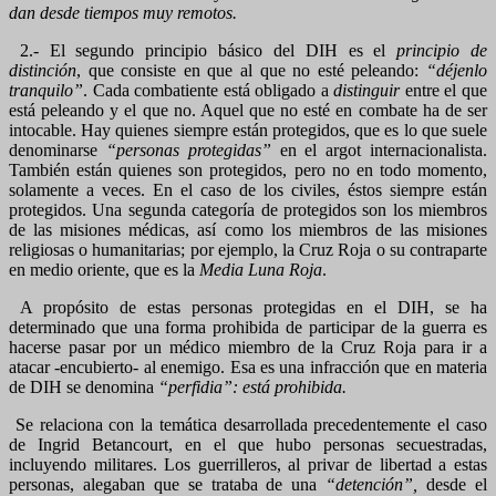
dan desde tiempos muy remotos.
2.- El segundo principio básico del DIH es el
principio de
distinción
, que consiste en que al que no esté peleando:
“déjenlo
tranquilo”
. Cada combatiente está obligado a
distinguir
entre el que
está peleando y el que no. Aquel que no esté en combate ha de ser
intocable. Hay quienes siempre están protegidos, que es lo que suele
denominarse
“personas protegidas”
en el argot internacionalista.
También están quienes son protegidos, pero no en todo momento,
solamente a veces. En el caso de los civiles, éstos siempre están
protegidos. Una segunda categoría de protegidos son los miembros
de las misiones médicas, así como los miembros de las misiones
religiosas o humanitarias; por ejemplo, la Cruz Roja o su contraparte
en medio oriente, que es la
Media Luna Roja
.
A propósito de estas personas protegidas en el DIH, se ha
determinado que una forma prohibida de participar de la guerra es
hacerse pasar por un médico miembro de la Cruz Roja para ir a
atacar -encubierto- al enemigo. Esa es una infracción que en materia
de DIH se denomina
“perfidia”: está prohibida.
Se relaciona con la temática desarrollada precedentemente el caso
de Ingrid Betancourt, en el que hubo personas secuestradas,
incluyendo militares. Los guerrilleros, al privar de libertad a estas
personas, alegaban que se trataba de una
“detención”,
desde el