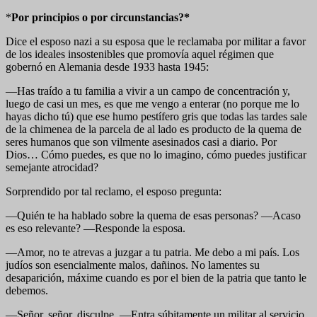
*
Por principios o por circunstancias?*
Dice el esposo nazi a su esposa que le reclamaba por militar a favor
de los ideales insostenibles que promovía aquel régimen que
gobernó en Alemania desde 1933 hasta 1945:
—Has traído a tu familia a vivir a un campo de concentración y,
luego de casi un mes, es que me vengo a enterar (no porque me lo
hayas dicho tú) que ese humo pestífero gris que todas las tardes sale
de la chimenea de la parcela de al lado es producto de la quema de
seres humanos que son vilmente asesinados casi a diario. Por
Dios… Cómo puedes, es que no lo imagino, cómo puedes justificar
semejante atrocidad?
Sorprendido por tal reclamo, el esposo pregunta:
—Quién te ha hablado sobre la quema de esas personas? —Acaso
es eso relevante? —Responde la esposa.
—Amor, no te atrevas a juzgar a tu patria. Me debo a mi país. Los
judíos son esencialmente malos, dañinos. No lamentes su
desaparición, máxime cuando es por el bien de la patria que tanto le
debemos.
—Señor, señor, disculpe. —Entra súbitamente un militar al servicio