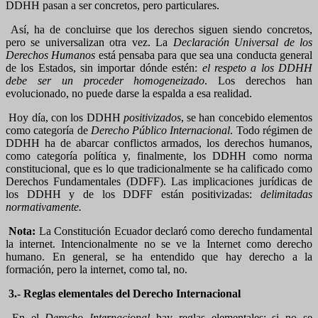
DDHH pasan a ser concretos, pero particulares.
Así, ha de concluirse que los derechos siguen siendo concretos,
pero se universalizan otra vez. La
Declaración Universal de los
Derechos Humanos
está pensaba para que sea una conducta general
de los Estados, sin importar dónde estén:
el respeto a los DDHH
debe ser un proceder homogeneizado
. Los derechos han
evolucionado, no puede darse la espalda a esa realidad.
Hoy día, con los DDHH
positivizados
, se han concebido elementos
como categoría de
Derecho Público Internacional
. Todo régimen de
DDHH ha de abarcar conflictos armados, los derechos humanos,
como categoría política y, finalmente, los DDHH como norma
constitucional, que es lo que tradicionalmente se ha calificado como
Derechos Fundamentales (DDFF). Las implicaciones jurídicas de
los DDHH y de los DDFF están positivizadas:
delimitadas
normativamente.
Nota:
La Constitución Ecuador declaró como derecho fundamental
la internet. Intencionalmente no se ve la Internet como derecho
humano. En general, se ha entendido que hay derecho a la
formación, pero la internet, como tal, no.
3.- Reglas elementales del Derecho Internacional
En el
Derecho Internacional
hay reglas elementales; si no se