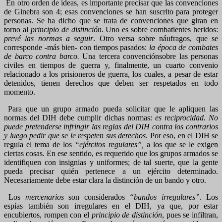
En otro orden de ideas, es importante precisar que las convenciones
de Ginebra son 4; esas convenciones se han suscrito para proteger
personas. Se ha dicho que se trata de convenciones que giran en
torno al
principio de distinción
. Uno es sobre combatientes heridos:
prevé las normas a seguir
. Otro versa sobre náufragos, que se
corresponde -más bien- con tiempos pasados:
la época de combates
de barco contra barco.
Una tercera convenciónsobre las personas
civiles en tiempos de guerra y, finalmente, un cuarto convenio
relacionado a los prisioneros de guerra, los cuales, a pesar de estar
detenidos, tienen derechos que deben ser respetados en todo
momento.
Para que un grupo armado pueda solicitar que le apliquen las
normas del DIH debe cumplir dichas normas:
es reciprocidad. No
puede pretenderse infringir las reglas del DIH contra los contrarios
y luego pedir que se le respeten sus derechos
. Por eso, en el DIH se
regula el tema de los
“ejércitos regulares”,
a los que se le exigen
ciertas cosas. En ese sentido, es requerido que los grupos armados se
identifiquen con insignias y uniformes; de tal suerte, que la gente
pueda precisar quién pertenece a un ejército determinado.
Necesariamente debe estar clara la distinción de un bando y otro.
Los
mercenarios
son considerados
“bandos irregulares”
. Los
espías también son irregulares en el DIH, ya que, por estar
encubiertos, rompen con el
principio de distinción
, pues se infiltran,