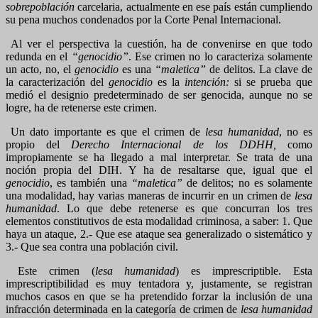
sobrepoblación
carcelaria, actualmente en ese país están cumpliendo
su pena muchos condenados por la Corte Penal Internacional.
Al ver el perspectiva la cuestión, ha de convenirse en que todo
redunda en el
“genocidio”
. Ese crimen no lo caracteriza solamente
un acto, no, el
genocidio
es una
“maletica”
de delitos. La clave de
la caracterización del
genocidio
es la
intención:
si se prueba que
medió el designio predeterminado de ser genocida, aunque no se
logre, ha de retenerse este crimen.
Un dato importante es que el crimen de
lesa humanidad
, no es
propio del
Derecho Internacional de los DDHH,
como
impropiamente se ha llegado a mal interpretar. Se trata de una
noción propia del DIH. Y ha de resaltarse que, igual que el
genocidio
, es también una
“maletica”
de delitos; no es solamente
una modalidad, hay varias maneras de incurrir en un crimen de
lesa
humanidad
. Lo que debe retenerse es que concurran los tres
elementos constitutivos de esta modalidad criminosa, a saber: 1. Que
haya un ataque, 2.- Que ese ataque sea generalizado o sistemático y
3.- Que sea contra una población civil.
Este crimen (
lesa humanidad
) es imprescriptible. Esta
imprescriptibilidad es muy tentadora y, justamente, se registran
muchos casos en que se ha pretendido forzar la inclusión de una
infracción determinada en la categoría de crimen de
lesa humanidad