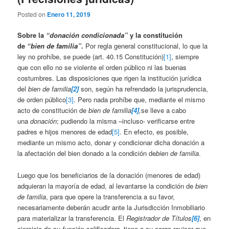
Posted on
Enero 11, 2019
Sobre la
“donación condicionada”
y la constitución
de
“bien de familia”
.
Por regla general constitucional, lo que la
ley no prohíbe, se puede (art. 40.15 Constitución)
[1]
, siempre
que con ello no se violente el orden público ni las buenas
costumbres. Las disposiciones que rigen la institución jurídica
del
bien de familia
[2]
son, según ha refrendado la jurisprudencia,
de orden público
[3]
. Pero nada prohíbe que, mediante el mismo
acto de constitución de
bien de familia
[4]
,
se lleve a cabo
una
donación
; pudiendo la misma –incluso- verificarse entre
padres e hijos menores de edad
[5]
. En efecto, es posible,
mediante un mismo acto, donar y condicionar dicha donación a
la afectación del bien donado a la condición de
bien de familia
.
Luego que los beneficiarios de la donación (menores de edad)
adquieran la mayoría de edad, al levantarse la condición de
bien
de familia
, para que opere la transferencia a su favor,
necesariamente deberán acudir ante la Jurisdicción Inmobiliario
para materializar la transferencia. El
Registrador de Títulos
[6]
, en
ejercicio de su
función calificadora
, tiene a su cargo revisar que