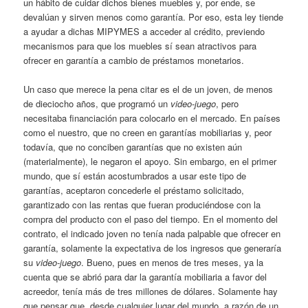
un hábito de cuidar dichos bienes muebles y, por ende, se
devalúan y sirven menos como garantía. Por eso, esta ley tiende
a ayudar a dichas MIPYMES a acceder al crédito, previendo
mecanismos para que los muebles sí sean atractivos para
ofrecer en garantía a cambio de préstamos monetarios.
Un caso que merece la pena citar es el de un joven, de menos
de dieciocho años, que programó un
video-juego
, pero
necesitaba financiación para colocarlo en el mercado. En países
como el nuestro, que no creen en garantías mobiliarias y, peor
todavía, que no conciben garantías que no existen aún
(materialmente), le negaron el apoyo. Sin embargo, en el primer
mundo, que sí están acostumbrados a usar este tipo de
garantías, aceptaron concederle el préstamo solicitado,
garantizado con las rentas que fueran produciéndose con la
compra del producto con el paso del tiempo. En el momento del
contrato, el indicado joven no tenía nada palpable que ofrecer en
garantía, solamente la expectativa de los ingresos que generaría
su
video-juego
. Bueno, pues en menos de tres meses, ya la
cuenta que se abrió para dar la garantía mobiliaria a favor del
acreedor, tenía más de tres millones de dólares. Solamente hay
que pensar que, desde cualquier lugar del mundo, a razón de un