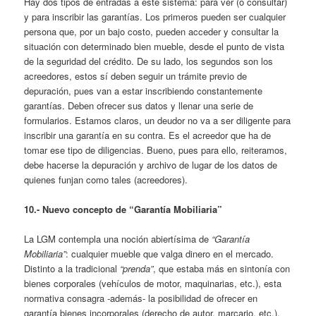
Hay dos tipos de entradas a este sistema: para ver (o consultar)
y para inscribir las garantías. Los primeros pueden ser cualquier
persona que, por un bajo costo, pueden acceder y consultar la
situación con determinado bien mueble, desde el punto de vista
de la seguridad del crédito. De su lado, los segundos son los
acreedores, estos sí deben seguir un trámite previo de
depuración, pues van a estar inscribiendo constantemente
garantías. Deben ofrecer sus datos y llenar una serie de
formularios. Estamos claros, un deudor no va a ser diligente para
inscribir una garantía en su contra. Es el acreedor que ha de
tomar ese tipo de diligencias. Bueno, pues para ello, reiteramos,
debe hacerse la depuración y archivo de lugar de los datos de
quienes funjan como tales (acreedores).
10.- Nuevo concepto de “Garantía Mobiliaria”
La LGM contempla una noción abiertísima de
“Garantía
Mobiliaria”
: cualquier mueble que valga dinero en el mercado.
Distinto a la tradicional
“prenda”
, que estaba más en sintonía con
bienes corporales (vehículos de motor, maquinarias, etc.), esta
normativa consagra -además- la posibilidad de ofrecer en
garantía bienes incorporales (derecho de autor, marcario, etc.).