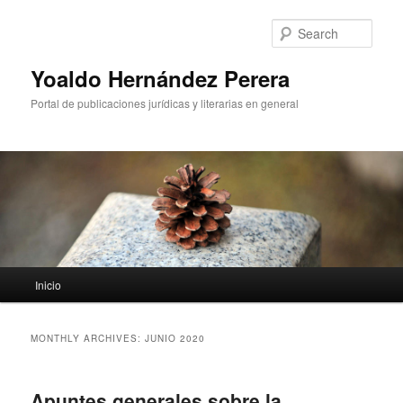
Sear
Yoaldo Hernández Perera
Portal de publicaciones jurídicas y literarias en general
Main menu
Inicio
Skip to primary content
Skip to secondary content
MONTHLY ARCHIVES:
JUNIO 2020
Apuntes generales sobre la