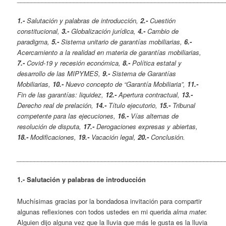
1.-
Salutación y palabras de introducción,
2.-
Cuestión
constitucional,
3.-
Globalización jurídica,
4.-
Cambio de
paradigma,
5.-
Sistema unitario de garantías mobiliarias,
6.-
Acercamiento a la realidad en materia de garantías mobiliarias,
7.-
Covid-19 y recesión económica,
8.-
Política estatal y
desarrollo de las MIPYMES,
9.-
Sistema de Garantías
Mobiliarias,
10.-
Nuevo concepto de “Garantía Mobiliaria”,
11.-
Fin de las garantías: liquidez,
12.-
Apertura contractual,
13.-
Derecho real de prelación,
14.-
Título ejecutorio,
15.-
Tribunal
competente para las ejecuciones,
16.-
Vías alternas de
resolución de disputa,
17.-
Derogaciones expresas y abiertas,
18.-
Modificaciones,
19.-
Vacación legal,
20.-
Conclusión.
___________________________________________________________
1.- Salutación y palabras
de introducción
Muchísimas gracias por la bondadosa invitación para compartir
algunas reflexiones con todos ustedes en mi querida
alma mater.
Alguien dijo alguna vez que la lluvia que más le gusta es la lluvia