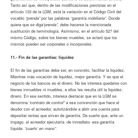
Tanto así que, dentro de las modificaciones previstas en el
artículo 133 de la LGM, está la variación en el Código Civil del
vocablo
“prenda”
por las palabras
“garantía mobiliaria”
. Donde
quiera que se diga
“prenda”
, debe hacerse la mencionada
sustitución de terminología. Asimismo, en el artículo 527 del
mismo Código, sobre los bienes muebles, se aclaró que los
mismos pueden ser
corporales
o
incorporales
.
11.- Fin de las garantías: liquidez
El fin de las garantías debe ser, en concreto, facilitar la liquidez.
Mientras más vocación de liquidez, mejor garantía. Y es que el
negocio de los bancos es el dinero. No les interesa quedarse con
bienes inmuebles ni muebles, a ellos les resulta útil la liquidez:
dinero. En ese sentido, interesa destacar que en la LGM se
denomina
“contrato de control”
a esa convención que hace el
deudor con el acreedor, autorizándole a abrir una cuenta para
depositar rentas que sirvan de garantía. De suerte que, ante un
impago, el acreedor ejecutaría -de inmediato- esa garantía
líquida:
“cuarto’ en mano”
.