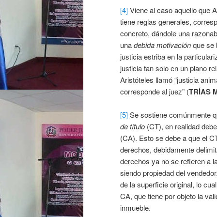
[4]
Viene al caso aquello que 
tiene reglas generales, corres
concreto, dándole una razonabl
una
debida motivación
que se 
justicia estriba en la particul
justicia tan solo en un plano r
Aristóteles llamó “justicia anim
corresponde al juez” (
TRÍAS
[5]
Se sostiene comúnmente qu
de título
(CT), en realidad deb
(CA). Esto se debe a que el CT
derechos, debidamente delimita
derechos ya no se refieren a la
siendo propiedad del vendedor.
de la superficie original, lo cu
CA, que tiene por objeto la va
inmueble.