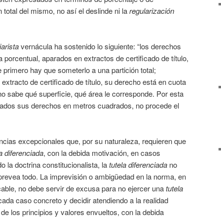
 total del mismo, no así el deslinde ni la
regularización
iarista
vernácula ha sostenido lo siguiente: “los derechos
porcentual, aparados en extractos de certificado de título,
 primero hay que someterlo a una partición total;
extracto de certificado de título, su derecho está en cuota
o sabe qué superficie, qué área le corresponde. Por esta
sados sus derechos en metros cuadrados, no procede el
ncias excepcionales que, por su naturaleza, requieren que
la diferenciada
, con la debida motivación, en casos
 la doctrina constitucionalista, la
tutela diferenciada
no
r prevea todo. La imprevisión o ambigüedad en la norma, en
cable, no debe servir de excusa para no ejercer una
tutela
 cada caso concreto y decidir atendiendo a la realidad
 de los principios y valores envueltos, con la debida