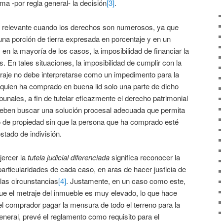
ima -por regla general- la decisión
[3]
.
e relevante cuando los derechos son numerosos, ya que
na porción de tierra expresada en porcentaje y en un
 en la mayoría de los casos, la imposibilidad de financiar la
s. En tales situaciones, la imposibilidad de cumplir con la
metraje no debe interpretarse como un impedimento para la
 quien ha comprado en buena lid solo una parte de dicho
ibunales, a fin de tutelar eficazmente el derecho patrimonial
deben buscar una solución procesal adecuada que permita
ho de propiedad sin que la persona que ha comprado esté
tado de indivisión.
jercer la
tutela judicial diferenciada
significa reconocer la
articularidades de cada caso, en aras de hacer justicia de
las circunstancias
[4]
. Justamente, en un caso como este,
 que el metraje del inmueble es muy elevado, lo que hace
l comprador pagar la mensura de todo el terreno para la
general, prevé el reglamento como requisito para el