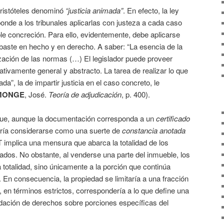
Aristóteles denominó
“justicia animada”
. En efecto, la ley
ponde a los tribunales aplicarlas con justeza a cada caso
e concreción. Para ello, evidentemente, debe aplicarse
baste en hecho y en derecho. A saber: “La esencia de la
arización de las normas (…) El legislador puede proveer
elativamente general y abstracto. La tarea de realizar lo que
ada”, la de impartir justicia en el caso concreto, le
 MONGE
, José.
Teoría de adjudicación
, p. 400).
e, aunque la documentación corresponda a un
certificado
ería considerarse como una suerte de
constancia anotada
 implica una mensura que abarca la totalidad de los
dos. No obstante, al venderse una parte del inmueble, los
 totalidad, sino únicamente a la porción que continúa
 En consecuencia, la propiedad se limitaría a una fracción
al, en términos estrictos, correspondería a lo que define una
lidación de derechos sobre porciones específicas del