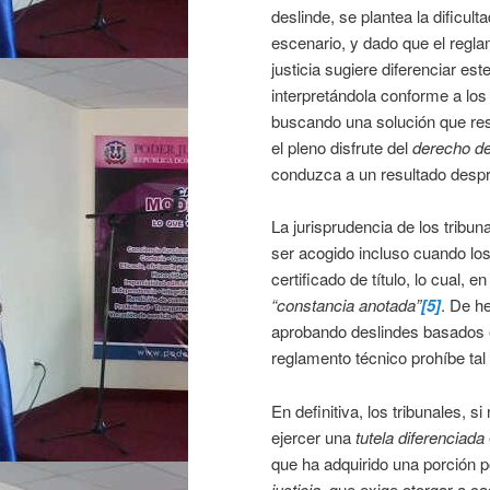
deslinde, se plantea la dificult
escenario, y dado que el regla
justicia sugiere diferenciar est
interpretándola conforme a los 
buscando una solución que resp
el pleno disfrute del
derecho de
conduzca a un resultado despro
La jurisprudencia de los tribu
ser acogido incluso cuando lo
certificado de título, lo cual, 
“constancia anotada”
[5]
. De h
aprobando deslindes basados
reglamento técnico prohíbe tal
En definitiva, los tribunales, 
ejercer una
tutela diferenciada
que ha adquirido una porción p
justicia
, que exige otorgar a c