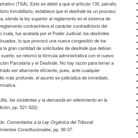
strativo (TSA). Esto se debió a que el artículo 130, párrafo,
stro Inmobiliario, establece que el
deslinde
es un proceso
, siendo la ley superior al reglamento en el sistema de
 reglamento contraviniera el
carácter contradictorio
del
o mala, fue acatada por el Poder Judicial: los deslindes
tinuados, lo que provocó una nueva congestión de los
 a la gran cantidad de solicitudes de
deslinde
que debían
r suerte, se retomó la fórmula administrativa con el nuevo
ción Parcelaria y el Deslinde. No hay razón para temer a
ado ser altamente eficiente, pues, ante cualquier
io más profundo, el asunto se judicializa de inmediato,
ormativa.
 litis, los incidentes y la demanda en referimiento en la
dición, pp. 521-522).
rdo.
Comentarios a la Ley Orgánica del Tribunal
imientos Constitucionales
, pp. 36-37.