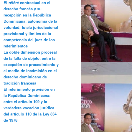
El référé contractual en el
derecho francés y su
recepción en la República
Dominicana: autonomía de la
voluntad, tutela jurisdiccional
provisional y límites de la
competencia del juez de los
referimientos
La doble dimensión procesal
de la falta de objeto: entre la
excepción de procedimiento y
el medio de inadmisión en el
derecho dominicano de
tradición francesa
El referimiento provisión en
la República Dominicana:
entre el artículo 109 y la
verdadera vocación jurídica
del artículo 110 de la Ley 834
de 1978