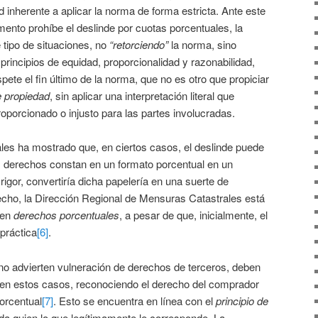
ad inherente a aplicar la norma de forma estricta. Ante este
mento prohíbe el deslinde por cuotas porcentuales, la
e tipo de situaciones, no
“retorciendo”
la norma, sino
principios de equidad, proporcionalidad y razonabilidad,
ete el fin último de la norma, que no es otro que propiciar
 propiedad
, sin aplicar una interpretación literal que
porcionado o injusto para las partes involucradas.
nales ha mostrado que, en ciertos casos, el deslinde puede
s derechos constan en un formato porcentual en un
en rigor, convertiría dicha papelería en una suerte de
echo, la Dirección Regional de Mensuras Catastrales está
 en
derechos porcentuales
, a pesar de que, inicialmente, el
 práctica
[6]
.
si no advierten vulneración de derechos de terceros, deben
en estos casos, reconociendo el derecho del comprador
orcentual
[7]
. Esto se encuentra en línea con el
principio de
ada quien lo que legítimamente le corresponde. La