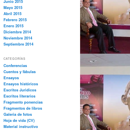
Junio 2015
Mayo 2015
Abril 2015
Febrero 2015
Enero 2015
Diciembre 2014
Noviembre 2014
Septiembre 2014
CATEGORÍAS
Conferencias
Cuentos y fàbulas
Ensayos
Ensayos históricos
Escritos Jurìdicos
Escritos literarios
Fragmento ponencias
Fragmentos de libros
Galerìa de fotos
Hoja de vida (CV)
Material instructivo