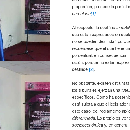
proporción, procede la partición
parcelaria
[1]
.
Al respecto, la doctrina
inmobil
que están expresados en cuota 
no se pueden deslindar, porque
recuérdese que el que tiene un 
porcentual; en consecuencia, n
razón, porque no están expre
deslinde”
[2]
.
No obstante, existen circunsta
los tribunales ejerzan una
tute
específicos. Como ha sostenido
está sujeta a que el legislado
este caso, del reglamento apli
diferenciada
. Lo propio es ver
socioeconómica
y, en general,