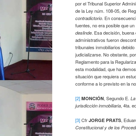
por el Tribunal Superior Admini
de la Ley núm. 108-05, de Regi
contradictorio
. En consecuencia
fuentes, no era posible que un
deslinde
. Esa decisión, buena 
administrativos fueron descon
tribunales inmobiliarios debido
judicializarse. No obstante, po
Reglamento para la Regulariza
esta modalidad, que ha demostr
situación que requiera un estud
conforme a lo previsto en la n
[2]
MONCIÓN
, Segundo E.
La
jurisdicción inmobiliaria
, 4ta. e
[3]
Cfr
JORGE PRATS
, Edua
Constitucional y de los Proced