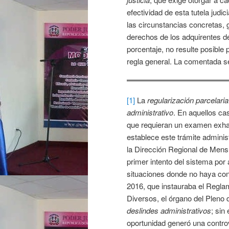
efectividad de esta tutela judi
las circunstancias concretas, 
derechos de los adquirentes de
porcentaje, no resulte posible 
regla general. La comentada se
[1]
La
regularización parcelaria
administrativo
. En aquellos ca
que requieran un examen exhaust
establece este trámite adminis
la Dirección Regional de Mensu
primer intento del sistema por 
situaciones donde no haya con
2016, que instauraba el Regla
Diversos, el órgano del Pleno 
deslindes administrativos
; sin
oportunidad generó una controv