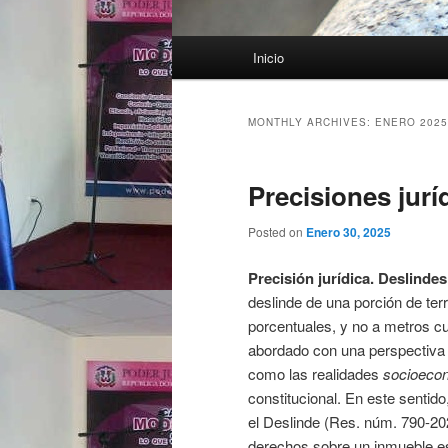
Main menu
Inicio
Skip to primary content
Skip to secondary content
MONTHLY ARCHIVES:
ENERO 2025
Precisiones jurí
Posted on
Enero 30, 2025
Precisión jurídica. Deslind
deslinde de una porción de te
porcentuales, y no a metros c
abordado con una perspectiva 
como las realidades
socioeco
constitucional. En este sentid
el Deslinde (Res. núm. 790-2022
derechos sobre un inmueble e