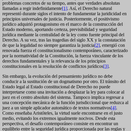
problemas concretos de su tiempo, antes que verdades absolutas
llamadas a regir indefinidamente
[1]
. Así, el Derecho natural
representó durante siglos el intento de fundamentar la juridicidad en
principios universales de justicia. Posteriormente, el positivismo
jurídico adquirió protagonismo en el marco de la construcción del
Estado moderno, aportando certeza, previsibilidad y seguridad
jurídica mediante la centralidad de la ley como fuente principal del
Derecho. A su vez, tras las tragedias del siglo XX y la constatación
de que la legalidad no siempre garantiza la justicia
[2]
, emergió con
renovada fuerza el constitucionalismo contemporáneo, caracterizado
por la normatividad de la Constitución, la fuerza vinculante de los
derechos fundamentales y la relevancia de los principios
constitucionales en la resolución de conflictos jurídicos
[3]
.
Sin embargo, la evolución del pensamiento jurídico no debe
conducir a la sustitución de un dogmatismo por otro. El tránsito del
Estado legal al Estado constitucional de Derecho no puede
interpretarse como una invitación a desplazar la ley para colocar al
juez en el centro absoluto del sistema. Tampoco implica regresar a
una concepción mecánica de la función jurisdiccional que reduzca al
juez a un simple aplicador automático de textos normativos
[4]
.
Como enseñaba Aristóteles, la virtud suele encontrarse en el justo
medio, evitando los extremos igualmente nocivos. Desde esta
perspectiva, el desafío contemporáneo consiste en encontrar un
equilibrio entre la seguridad jurídica proporcionada por las reglas y