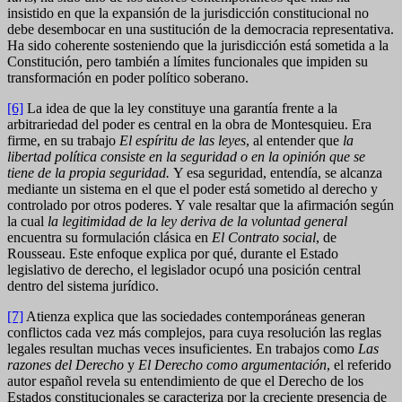
insistido en que la expansión de la jurisdicción constitucional no
debe desembocar en una sustitución de la democracia representativa.
Ha sido coherente sosteniendo que la jurisdicción está sometida a la
Constitución, pero también a límites funcionales que impiden su
transformación en poder político soberano.
[6]
La idea de que la ley constituye una garantía frente a la
arbitrariedad del poder es central en la obra de Montesquieu. Era
firme, en su trabajo
El espíritu de las leyes
, al entender que
la
libertad política consiste en la seguridad o en la opinión que se
tiene de la propia seguridad.
Y esa seguridad, entendía, se alcanza
mediante un sistema en el que el poder está sometido al derecho y
controlado por otros poderes. Y vale resaltar que la afirmación según
la cual
la legitimidad de la ley deriva de la voluntad general
encuentra su formulación clásica en
El Contrato social
, de
Rousseau. Este enfoque explica por qué, durante el Estado
legislativo de derecho, el legislador ocupó una posición central
dentro del sistema jurídico.
[7]
Atienza explica que las sociedades contemporáneas generan
conflictos cada vez más complejos, para cuya resolución las reglas
legales resultan muchas veces insuficientes. En trabajos como
Las
razones del Derecho
y
El Derecho como argumentación
, el referido
autor español revela su entendimiento de que el Derecho de los
Estados constitucionales se caracteriza por la creciente presencia de