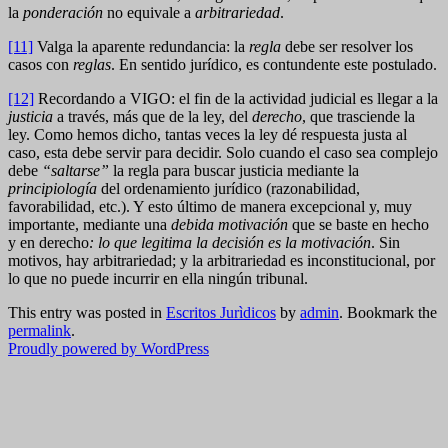
la
ponderación
no equivale a
arbitrariedad
.
[11]
Valga la aparente redundancia: la
regla
debe ser resolver los
casos con
reglas
. En sentido jurídico, es contundente este postulado.
[12]
Recordando a VIGO: el fin de la actividad judicial es llegar a la
justicia
a través, más que de la ley, del
derecho
, que trasciende la
ley. Como hemos dicho, tantas veces la ley dé respuesta justa al
caso, esta debe servir para decidir. Solo cuando el caso sea complejo
debe
“saltarse”
la regla para buscar justicia mediante la
principiología
del ordenamiento jurídico (razonabilidad,
favorabilidad, etc.). Y esto último de manera excepcional y, muy
importante, mediante una
debida motivación
que se baste en hecho
y en derecho
: lo que legitima la decisión es la motivación
. Sin
motivos, hay arbitrariedad; y la arbitrariedad es inconstitucional, por
lo que no puede incurrir en ella ningún tribunal.
This entry was posted in
Escritos Jurìdicos
by
admin
. Bookmark the
permalink
.
Proudly powered by WordPress