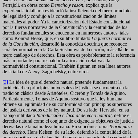
Ferrajoli, en obras como
Derecho y razón
, explica que la
experiencia totalitaria evidenció la insuficiencia del mero principio
de legalidad y condujo a la constitucionalización de límites
materiales al poder. Ya la caracterización del Estado constitucional
por la fuerza normativa de la Constitución y la centralidad de los
derechos fundamentales se encuentra en numerosos autores, tales
como Konrad Hesse, que, en su libro titulado
La fuerza normativa
de la Constitución,
desarrolló la conocida doctrina que reconoce
carácter normativo a la Carta Sustantiva de la nación, más allá de un
mero catálogo de derechos. Esta obra es probablemente la referencia
más importante para respaldar la afirmación relativa a la
normatividad constitucional. También figuran en esta línea autores
de la talla de Alexy, Zagrebelsky, entre otros.
[3]
La idea de que el derecho natural pretende fundamentar la
juridicidad en principios universales de justicia se encuentra en la
tradición clásica desde Aristóteles, Cicerón y Tomás de Aquino.
Particularmente, Tomás de Aquino sostuvo que la ley humana
obtiene su legitimidad de su conformidad con principios superiores
de justicia derivados de la ley natural. De su lado, Hervada, en su
trabajo intitulado
Introducción crítica al derecho natural
, define el
derecho natural como el conjunto de exigencias objetivas de justicia
derivadas de la naturaleza humana. En su icónica obra
Teoría pura
del derecho
, Hans Kelsen, de su lado, defendió la centralidad de la
norma positiva y de la legalidad como presupuesto de la seguridad