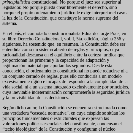
principialística
constitucional. No porque el juez sea superior al
legislador. No porque pueda crear libremente el derecho, sino
porque el propio ordenamiento jurídico le exige interpretar el caso a
la luz de la Constitución, que constituye la norma suprema del
sistema.
En el país, el connotado constitucionalista Eduardo Jorge Prats, en
su libro Derecho Constitucional, vol. I, 5ta. edición, página 256 y
siguientes, ha sostenido que, en resumen, la Constitución debe ser
entendida como un sistema abierto de reglas y principios, cuya
racionalidad descansa en el equilibrio entre la certeza jurídica que
proporcionan las primeras y la capacidad de adaptación y
legitimación material que aportan los segundos. Desde esta
concepción, el ordenamiento constitucional no puede reducirse ni a
un conjunto cerrado de reglas, pues ello conduciría a un modelo
excesivamente rígido e incapaz de responder a la complejidad de la
vida social, ni a un sistema integrado exclusivamente por principios,
cuya inevitable indeterminación comprometería la seguridad jurídica
y la previsibilidad de las decisiones.
Según dicho autor, la Constitución se encuentra estructurada como
una verdadera “cascada normativa”, en cuya cúspide se sitúan los
principios fundamentales o estructurales que expresan las
valoraciones políticas esenciales del constituyente, condensan el
“techo ideológico” de la Constitución y configuran el núcleo