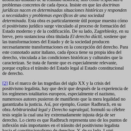
problemas concretos de cada época. Insiste en que
las doctrinas
jurídicas nacen en determinadas situaciones históricas y responden
a necesidades y problemas específicos de una sociedad
determinada.
Esta obra es particularmente útil porque muestra cómo
el positivismo jurídico surge vinculado al proceso de formación del
Estado moderno y de la codificación. De su lado, Zagreblesky, en su
breve, pero sustanciosa obra titulada
El derecho dúctil
, sostiene que
las transformaciones del Estado y de la sociedad producen
necesariamente transformaciones en la concepción del derecho. Para
este connotado autor italiano, cada época tiene su propia idea del
derecho, vinculada a las condiciones históricas y culturales que la
caracterizan. Se trata de fuente que es especialmente relevante,
porque explica el tránsito del Estado legal al Estado constitucional
de derecho.
[2]
En el marco de las tragedias del siglo XX y la crisis del
positivismo legalista, hay que decir que después de la experiencia de
los regímenes totalitarios europeos, especialmente el nazismo,
numerosos autores pusieron de manifiesto que la mera legalidad no
garantizaba la justicia. Así, por ejemplo, Gustav Radbruch, en su
obra
Arbitrariedad legal y Derecho supralegal
, formuló su célebre
tesis según la cual una ley extremadamente injusta deja de ser
derecho. Lo cierto es que Radbruch representa uno de los puntos de
inflexión más importantes en el tránsito del positivismo legalista
hacia el constitucionalismo de derechos. Y, de su lado, Luigi