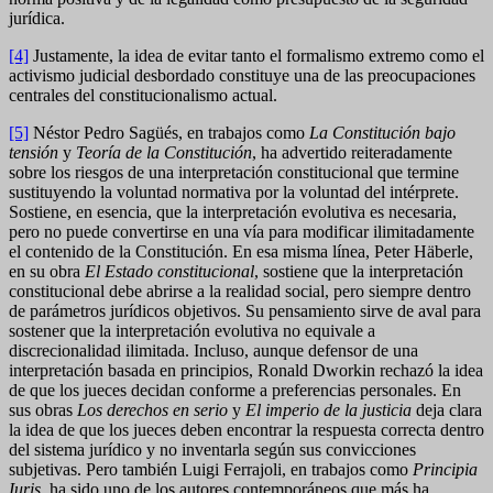
jurídica.
[4]
Justamente, la idea de evitar tanto el formalismo extremo como el
activismo judicial desbordado constituye una de las preocupaciones
centrales del constitucionalismo actual.
[5]
Néstor Pedro Sagüés, en trabajos como
La Constitución bajo
tensión
y
Teoría de la Constitución
, ha advertido reiteradamente
sobre los riesgos de una interpretación constitucional que termine
sustituyendo la voluntad normativa por la voluntad del intérprete.
Sostiene, en esencia, que la interpretación evolutiva es necesaria,
pero no puede convertirse en una vía para modificar ilimitadamente
el contenido de la Constitución. En esa misma línea, Peter Häberle,
en su obra
El Estado constitucional
, sostiene que la interpretación
constitucional debe abrirse a la realidad social, pero siempre dentro
de parámetros jurídicos objetivos. Su pensamiento sirve de aval para
sostener que la interpretación evolutiva no equivale a
discrecionalidad ilimitada. Incluso, aunque defensor de una
interpretación basada en principios, Ronald Dworkin rechazó la idea
de que los jueces decidan conforme a preferencias personales. En
sus obras
Los derechos en serio
y
El imperio de la justicia
deja clara
la idea de que los jueces deben encontrar la respuesta correcta dentro
del sistema jurídico y no inventarla según sus convicciones
subjetivas. Pero también Luigi Ferrajoli, en trabajos como
Principia
Iuris
, ha sido uno de los autores contemporáneos que más ha