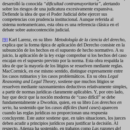
desarrolló la conocida
“dificultad contramayoritaria”
, alertando
sobre los riesgos de una judicatura excesivamente expansiva.
Defiende la idea de que el Poder Judicial debe ejercer sus
competencias con prudencia institucional. Aunque referida al
sistema norteamericano, esta obra es una referencia clásica en el
debate sobre autocontención judicial.
[9]
Karl Larenz, en su libro
Metodología de la ciencia del derecho
,
explica que la forma típica de aplicación del Derecho consiste en la
subsunción de los hechos en el supuesto de hecho normativo. A su
juicio, la aplicación de la ley exige comprobar si los hechos del caso
encajan en el supuesto previsto por la norma. Esta obra respalda la
idea de que la mayoría de los litigios se resuelven mediante reglas.
MacCormick, en ese mismo sentido, distingue expresamente entre
los casos rutinarios y los casos problemáticos. En su obra
Legal
Reasoning and Legal Theory
, sostiene que muchos litigios se
resuelven mediante razonamientos deductivos relativamente simples,
a partir de normas jurídicas claramente aplicables. Y, por otro lado,
hay que decir que la noción moderna de “caso difícil” se debe
fundamentalmente a Dworkin, quien, en su libro
Los derechos en
serio
, ha sostenido que los
casos difíciles
(
hard cases
) aparecen
cuando las reglas jurídicas no proporcionan una respuesta
concluyente. Este autor sostiene que, en tales situaciones, los jueces
deben acudir a principios jurídicos para justificar la decisión. Al
respecto, Atienza ha sostenido, en trabajos como
Las razones del