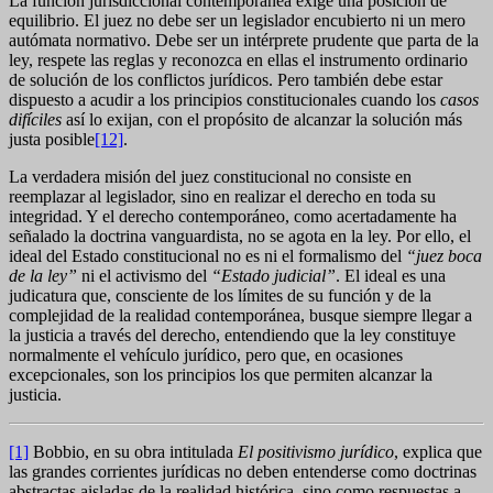
La función jurisdiccional contemporánea exige una posición de
equilibrio. El juez no debe ser un legislador encubierto ni un mero
autómata normativo. Debe ser un intérprete prudente que parta de la
ley, respete las reglas y reconozca en ellas el instrumento ordinario
de solución de los conflictos jurídicos. Pero también debe estar
dispuesto a acudir a los principios constitucionales cuando los
casos
difíciles
así lo exijan, con el propósito de alcanzar la solución más
justa posible
[12]
.
La verdadera misión del juez constitucional no consiste en
reemplazar al legislador, sino en realizar el derecho en toda su
integridad. Y el derecho contemporáneo, como acertadamente ha
señalado la doctrina vanguardista, no se agota en la ley. Por ello, el
ideal del Estado constitucional no es ni el formalismo del
“juez boca
de la ley”
ni el activismo del
“Estado judicial”
. El ideal es una
judicatura que, consciente de los límites de su función y de la
complejidad de la realidad contemporánea, busque siempre llegar a
la justicia a través del derecho, entendiendo que la ley constituye
normalmente el vehículo jurídico, pero que, en ocasiones
excepcionales, son los principios los que permiten alcanzar la
justicia.
[1]
Bobbio, en su obra intitulada
El positivismo jurídico
, explica que
las grandes corrientes jurídicas no deben entenderse como doctrinas
abstractas aisladas de la realidad histórica, sino como respuestas a