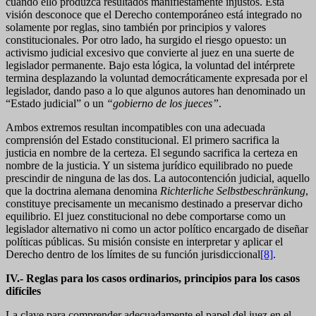
cuando ello produzca resultados manifiestamente injustos. Esta
visión desconoce que el Derecho contemporáneo está integrado no
solamente por reglas, sino también por principios y valores
constitucionales. Por otro lado, ha surgido el riesgo opuesto: un
activismo judicial excesivo que convierte al juez en una suerte de
legislador permanente. Bajo esta lógica, la voluntad del intérprete
termina desplazando la voluntad democráticamente expresada por el
legislador, dando paso a lo que algunos autores han denominado un
“Estado judicial” o un
“gobierno de los jueces”
.
Ambos extremos resultan incompatibles con una adecuada
comprensión del Estado constitucional. El primero sacrifica la
justicia en nombre de la certeza. El segundo sacrifica la certeza en
nombre de la justicia. Y un sistema jurídico equilibrado no puede
prescindir de ninguna de las dos. La autocontención judicial, aquello
que la doctrina alemana denomina
Richterliche Selbstbeschränkung
,
constituye precisamente un mecanismo destinado a preservar dicho
equilibrio. El juez constitucional no debe comportarse como un
legislador alternativo ni como un actor político encargado de diseñar
políticas públicas. Su misión consiste en interpretar y aplicar el
Derecho dentro de los límites de su función jurisdiccional
[8]
.
IV.- Reglas para los casos ordinarios, principios para los casos
difíciles
La clave para comprender adecuadamente el papel del juez en el