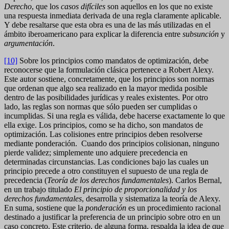
Derecho
, que los
casos difíciles
son aquellos en los que no existe
una respuesta inmediata derivada de una regla claramente aplicable.
Y debe resaltarse que esta obra es una de las más utilizadas en el
ámbito iberoamericano para explicar la diferencia entre
subsunción
y
argumentación
.
[10]
Sobre los principios como mandatos de optimización, debe
reconocerse que la formulación clásica pertenece a Robert Alexy.
Este autor sostiene, concretamente, que los principios son normas
que ordenan que algo sea realizado en la mayor medida posible
dentro de las posibilidades jurídicas y reales existentes. Por otro
lado, las reglas son normas que sólo pueden ser cumplidas o
incumplidas. Si una regla es válida, debe hacerse exactamente lo que
ella exige. Los principios, como se ha dicho, son mandatos de
optimización. Las colisiones entre principios deben resolverse
mediante ponderación. Cuando dos principios colisionan, ninguno
pierde validez; simplemente uno adquiere precedencia en
determinadas circunstancias. Las condiciones bajo las cuales un
principio precede a otro constituyen el supuesto de una regla de
precedencia (
Teoría de los derechos fundamentales
). Carlos Bernal,
en un trabajo titulado
El principio de proporcionalidad y los
derechos fundamentales
, desarrolla y sistematiza la teoría de Alexy.
En suma, sostiene que la
ponderación
es un procedimiento racional
destinado a justificar la preferencia de un principio sobre otro en un
caso concreto. Este criterio, de alguna forma, respalda la idea de que