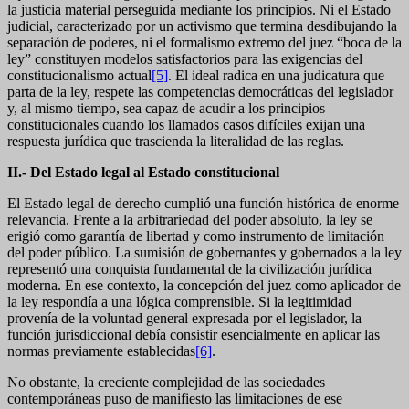
la justicia material perseguida mediante los principios. Ni el Estado
judicial, caracterizado por un activismo que termina desdibujando la
separación de poderes, ni el formalismo extremo del juez “boca de la
ley” constituyen modelos satisfactorios para las exigencias del
constitucionalismo actual
[5]
. El ideal radica en una judicatura que
parta de la ley, respete las competencias democráticas del legislador
y, al mismo tiempo, sea capaz de acudir a los principios
constitucionales cuando los llamados casos difíciles exijan una
respuesta jurídica que trascienda la literalidad de las reglas.
II.- Del Estado legal al Estado constitucional
El Estado legal de derecho cumplió una función histórica de enorme
relevancia. Frente a la arbitrariedad del poder absoluto, la ley se
erigió como garantía de libertad y como instrumento de limitación
del poder público. La sumisión de gobernantes y gobernados a la ley
representó una conquista fundamental de la civilización jurídica
moderna. En ese contexto, la concepción del juez como aplicador de
la ley respondía a una lógica comprensible. Si la legitimidad
provenía de la voluntad general expresada por el legislador, la
función jurisdiccional debía consistir esencialmente en aplicar las
normas previamente establecidas
[6]
.
No obstante, la creciente complejidad de las sociedades
contemporáneas puso de manifiesto las limitaciones de ese