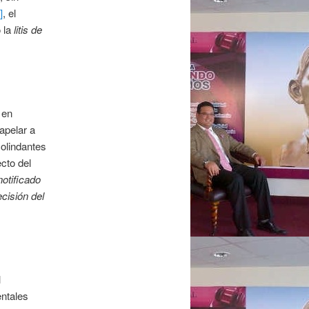
]
, el
o la
litis de
 en
apelar a
olindantes
ecto del
notificado
ecisión del
l
entales