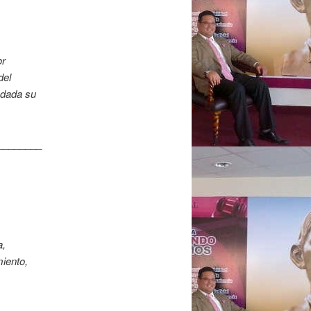
or
del
ndada su
________
a,
miento,