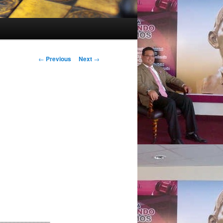
Post navigation
←
Previous
Next
→
_____________