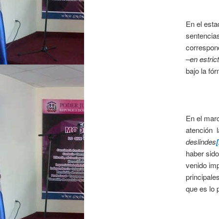
En el esta
sentencias
correspond
–en estrict
bajo la fó
En el mar
atención l
deslindes
[
haber sido
venido im
principale
que es lo 