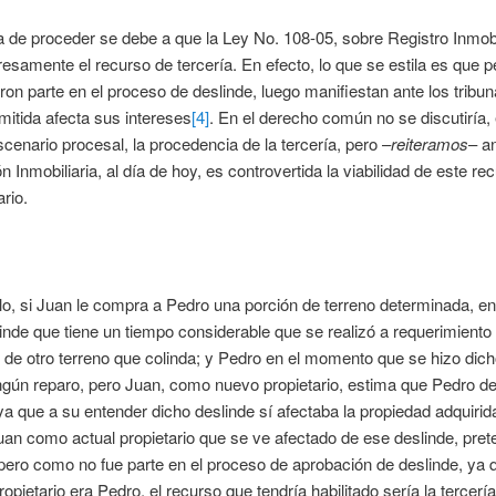
 de proceder se debe a que la Ley No. 108-05, sobre Registro Inmobil
esamente el recurso de tercería. En efecto, lo que se estila es que 
ron parte en el proceso de deslinde, luego manifiestan ante los tribun
mitida afecta sus intereses
[4]
. En el derecho común no se discutiría, 
scenario procesal, la procedencia de la tercería, pero –
reiteramos
– an
n Inmobiliaria, al día de hoy, es controvertida la viabilidad de este re
ario.
o, si Juan le compra a Pedro una porción de terreno determinada, e
inde que tiene un tiempo considerable que se realizó a requerimiento 
o de otro terreno que colinda; y Pedro en el momento que se hizo dich
ngún reparo, pero Juan, como nuevo propietario, estima que Pedro de
ya que a su entender dicho deslinde sí afectaba la propiedad adquirid
Juan como actual propietario que se ve afectado de ese deslinde, pre
pero como no fue parte en el proceso de aprobación de deslinde, ya q
opietario era Pedro, el recurso que tendría habilitado sería la tercería