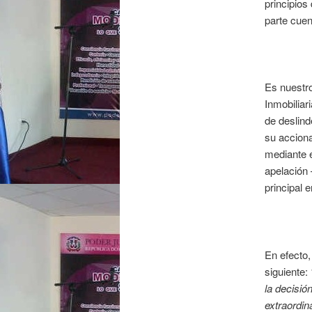
principios
parte cuen
Es nuestro
Inmobiliar
de deslind
su acciona
mediante e
apelación 
principal 
En efecto,
siguiente:
la decisió
extraordin