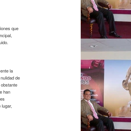
siones que
ncipal,
uido.
ente la
 nulidad de
 obstante
se han
nes
 lugar,