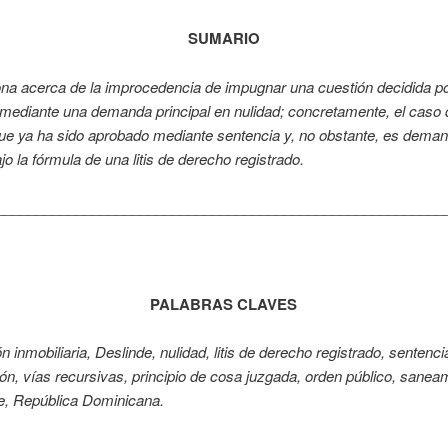
SUMARIO
ona acerca de la improcedencia de impugnar una cuestión decidida p
mediante una demanda principal en nulidad; concretamente, el caso 
que ya ha sido aprobado mediante sentencia y, no obstante, es dema
ajo la fórmula de una litis de derecho registrado.
________________________________________________________
PALABRAS CLAVES
n inmobiliaria, Deslinde, nulidad, litis de derecho registrado, sentenci
n, vías recursivas, principio de cosa juzgada, orden público, sanea
e, República Dominicana.