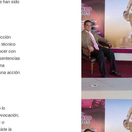
ue han sido
icción
 técnico
ocer con
 sentencias
una
una acción
 lo
evocación,
s o
iste la