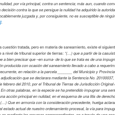
nulidad, por vía principal, contra un sentencia; más aun, cuando com
a decisión contra la que se persigue la nulidad ha adquirido la autorida
ocablemente juzgada y, por consiguiente, no es susceptible de ningú
]
.
 la cuestión tratada, pero en materia de saneamiento, existe el siguien
 a nivel de tribunal superior de tierras:
“(…) que a partir de la casuíst
ne a bien precisar que –en suma- de lo que se trata es de una impugn
ón producida con ocasión del saneamiento llevado a cabo a requerimi
recurrente, en relación a la parcela _______ del Municipio y Provincia
adjudicación que se declarara mediante la Sentencia No. 20100037, 
e febrero del 2010, por el Tribunal de Tierras de Jurisdicción Original
En otras palabras, en la especie se ha pretendido impugnar una sen
na acción principal en nulidad, en el esquema de una litis de derech
 (…) Que en armonía con la consideración precedente, huelga aclara
l estado actual de nuestro ordenamiento procesal, la vía para impug
 es mediante los recursos correspondientes, no a través de una acc