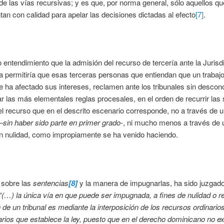
 de las vías recursivas; y es que, por norma general, sólo aquellos q
tan con calidad para apelar las decisiones dictadas al efecto
[7]
.
 entendimiento que la admisión del recurso de tercería ante la Jurisd
ia permitiría que esas terceras personas que entiendan que un trabajo
e ha afectado sus intereses, reclamen ante los tribunales sin descon
r las más elementales reglas procesales, en el orden de recurrir las
l recurso que en el descrito escenario corresponde, no a través de 
–
sin haber sido parte en primer grado
-, ni mucho menos a través de 
en nulidad, como impropiamente se ha venido haciendo.
 sobre las
sentencias
[8]
y la manera de impugnarlas, ha sido juzgado
“(…) la única vía en que puede ser impugnada, a fines de nulidad o r
n de un tribunal es mediante la interposición de los recursos ordinario
arios que establece la ley, puesto que en el derecho dominicano no ex