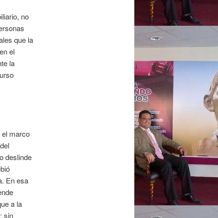
iario, no
personas
ales que la
en el
te la
curso
n el marco
del
o deslinde
bió
a. En esa
tende
ue a la
; sin