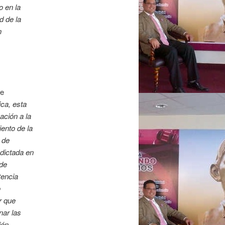
o en la
d de la
n
te
ica, esta
ación a la
ento de la
 de
dictada en
 de
tencia
o
r que
nar las
ión