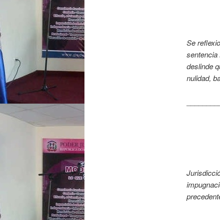
Se reflexi
sentencia 
deslinde 
nulidad, b
________
Jurisdicció
impugnació
precedent