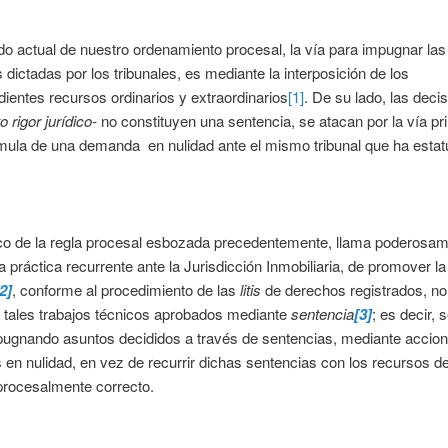
do actual de nuestro ordenamiento procesal, la vía para impugnar las
 dictadas por los tribunales, es mediante la interposición de los
ientes recursos ordinarios y extraordinarios
[1]
. De su lado, las deci
o rigor jurídico-
no constituyen una sentencia, se atacan por la vía pri
rmula de una demanda en nulidad ante el mismo tribunal que ha estat
co de la regla procesal esbozada precedentemente, llama poderosam
a práctica recurrente ante la Jurisdicción Inmobiliaria, de promover la
2]
, conforme al procedimiento de las
litis
de derechos registrados, no
 tales trabajos técnicos aprobados mediante
sentencia
[3]
; es decir, 
pugnando asuntos decididos a través de sentencias, mediante accio
s en nulidad, en vez de recurrir dichas sentencias con los recursos de
procesalmente correcto.