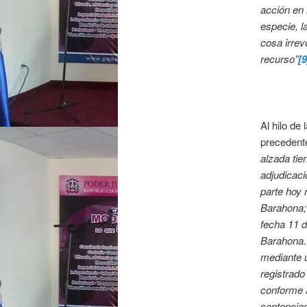
acción en 
especie, l
cosa irrev
recurso”
[9
Al hilo de
precedente
alzada tie
adjudicaci
parte hoy 
Barahona; 
fecha 11 d
Barahona. 
mediante u
registrado
conforme a
sentencias