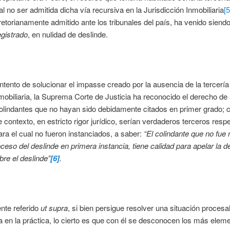
l no ser admitida dicha vía recursiva en la Jurisdicción Inmobiliaria
[5
etorianamente admitido ante los tribunales del país, ha venido siend
gistrado
, en nulidad de deslinde.
tento de solucionar el impasse creado por la ausencia de la tercería
mobiliaria, la Suprema Corte de Justicia ha reconocido el derecho de 
olindantes que no hayan sido debidamente citados en primer grado; c
 contexto, en estricto rigor jurídico, serían verdaderos terceros resp
ra el cual no fueron instanciados, a saber:
“El colindante que no fue 
oceso del deslinde en primera instancia, tiene calidad para apelar la d
bre el deslinde”
[6]
.
nte referido
ut supra
, si bien persigue resolver una situación procesa
 en la práctica, lo cierto es que con él se desconocen los más elem