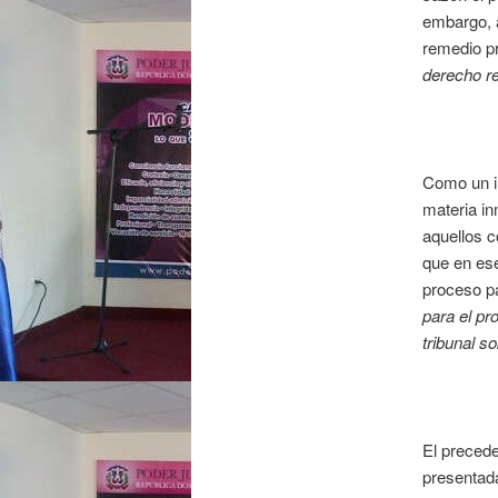
embargo, a
remedio pr
derecho re
Como un in
materia in
aquellos c
que en ese
proceso pa
para el pr
tribunal so
El precede
presentada