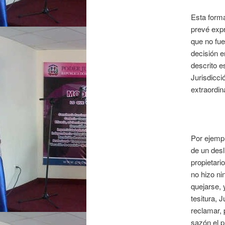
Esta forma
prevé expr
que no fue
decisión e
descrito e
Jurisdicció
extraordin
Por ejempl
de un desl
propietari
no hizo ni
quejarse, 
tesitura, 
reclamar, 
sazón el pr