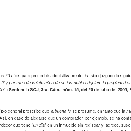
os 20 años para prescribir adquisitivamente, ha sido juzgado lo sigui
til y por más de veinte años de un inmueble adquiere la propiedad p
ón”.
(Sentencia SCJ, 3ra. Cám., núm. 15, del 20 de julio del 2005, 
ipio general prescribe que la
buena fe
se presume, en tanto que la
ma
Así, en caso de alegarse que un comprador, por ejemplo, se ha conf
ndedor que tiene
“un día”
en un inmueble sin registrar y, adrede, susc