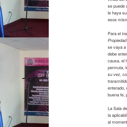
se puede a
le haya suc
esos mism
Para el in
Propiedad 
se vaya a 
debe enten
causa, el 
permuta, l
su vez, co
transmitid
enterado,
buena fe, 
La Sala de
la aplicab
al momento