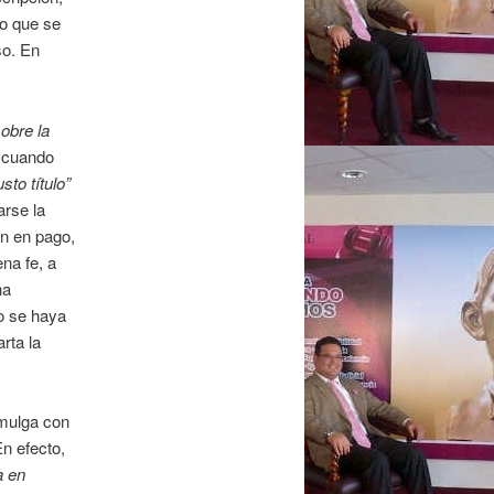
to que se
so. En
obre la
o cuando
usto título”
arse la
ón en pago,
na fe, a
ha
no se haya
rta la
omulga con
En efecto,
a en