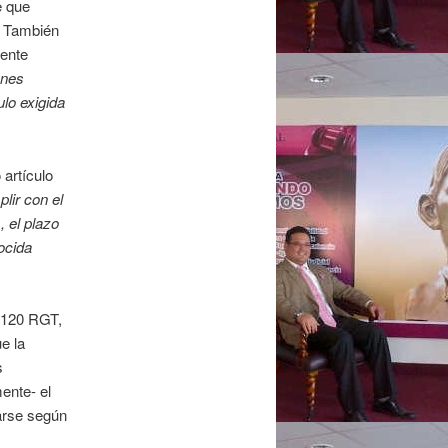
e que
). También
iente
enes
ulo exigida
 artículo
lir con el
, el plazo
ocida
. 120 RGT,
e la
s
mente- el
zarse según