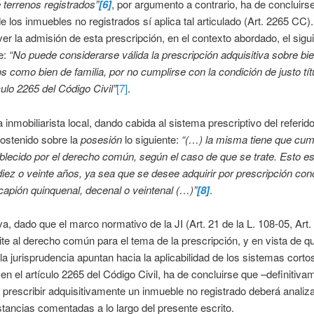
 terrenos registrados”
[6]
, por argumento a contrario, ha de concluirs
e los inmuebles no registrados sí aplica tal articulado (Art. 2265 CC
ver la admisión de esta prescripción, en el contexto abordado, el sigu
e:
“No puede considerarse válida la prescripción adquisitiva sobre bi
os como bien de familia, por no cumplirse con la condición de justo tít
culo 2265 del Código Civil”
[7]
.
 inmobiliarista local, dando cabida al sistema prescriptivo del referido
ostenido sobre la
posesión
lo siguiente:
“(…) la misma tiene que cump
blecido por el derecho común, según el caso de que se trate. Esto es
diez o veinte años, ya sea que se desee adquirir por prescripción con
apión quinquenal, decenal o veintenal (…)”
[8]
.
iva, dado que el marco normativo de la JI (Art. 21 de la L. 108-05, Art
ite al derecho común para el tema de la prescripción, y en vista de qu
 la jurisprudencia apuntan hacia la aplicabilidad de los sistemas corto
s en el artículo 2265 del Código Civil, ha de concluirse que –definitiva
 prescribir adquisitivamente un inmueble no registrado deberá anali
stancias comentadas a lo largo del presente escrito.