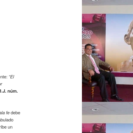
ente:
“El
or
B.J. núm.
la fe
debe
abulado
ribe un