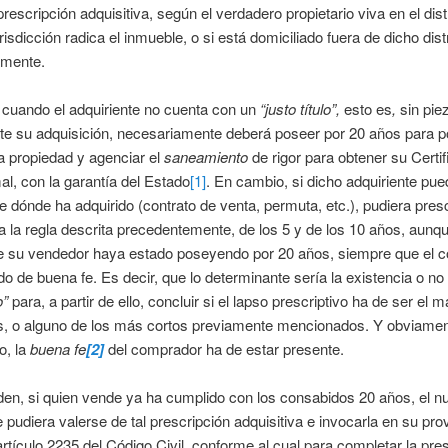
rescripción adquisitiva, según el verdadero propietario viva en el distri
isdicción radica el inmueble, o si está domiciliado fuera de dicho distr
amente.
 cuando el adquiriente no cuenta con un
“justo título”,
esto es
,
sin pie
te su adquisición, necesariamente deberá poseer por 20 años para p
a propiedad y agenciar el
saneamiento
de rigor para obtener su Certi
mal, con la garantía del Estado
[1]
. En cambio, si dicho adquiriente pue
 de dónde ha adquirido (contrato de venta, permuta, etc.), pudiera presc
 la regla descrita precedentemente, de los 5 y de los 10 años, aunq
e su vendedor haya estado poseyendo por 20 años, siempre que el 
o de buena fe. Es decir, que lo determinante sería la existencia o no
o”
para, a partir de ello, concluir si el lapso prescriptivo ha de ser el m
s, o alguno de los más cortos previamente mencionados. Y obviame
o, la
buena fe
[2]
del comprador ha de estar presente.
den, si quien vende ya ha cumplido con los consabidos 20 años, el n
e pudiera valerse de tal prescripción adquisitiva e invocarla en su pr
 artículo 2235 del Código Civil, conforme al cual para completar la pre