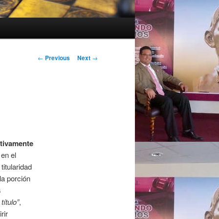
Post navigation
←
Previous
Next
→
itivamente
en el
titularidad
la porción
s
 título”
,
rir