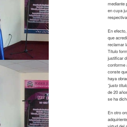
mediante p
en cuya jur
respectiv
En efecto,
que acredi
reclamar l
Título for
justificar
conforme a
conste qu
haya obrad
“justo títul
de 20 año
se ha dich
En otro or
adquirient
virtud del