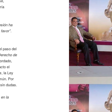
se,
ría
esión ha
 favor”
.
l paso del
erecho de
bordado,
cto el
s
, la Ley
omún. Por
 sin dudas.
 en la