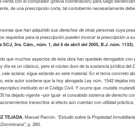
e venta con el comprador (previa coordinación) para luego beneficiar
ente, de una prescripción corta, tal contubernio necesariamente debe
ersonas que han adquirido sus derechos de otras personas cuya pos
os requisitos para la prescripción pueden invocar la prescripción a su
 SCJ, 3ra. Cám., núm. 1, del 6 de abril del 2005, B.J. núm. 1133).
do que muchos aspectos de esta obra han quedado derogados con e
y día es un clásico), pero el núcleo duro de la sustancia jurídica del
D
, vale aclarar, sigue estando en este material. En el tema concreto a
o, este autor sostiene que la hoy abrogada Ley núm. 1542 dejaba inta
escriptivo instituido en el Código Civil. Y ocurre que,
mutatis mutandi
5 ha dejado vigente –por igual- el consabido sistema de derecho c
 razonamientos transcritos al efecto aún cuentan con utilidad práctica,
IZ TEJADA
, Manuel Ramón.
“Estudio sobre la Propiedad Inmobiliaria
 Dominicana”
, p. 260.