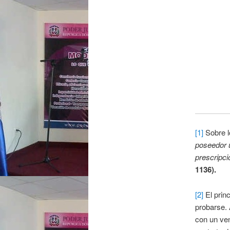
[1]
Sobre l
poseedor ú
prescripci
1136).
[2]
El princ
probarse. 
con un ve