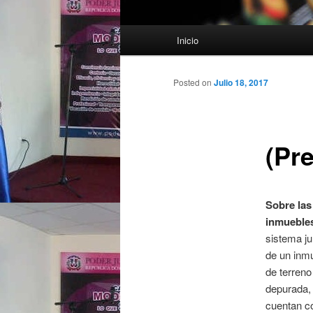
Main menu
Inicio
Skip to primary content
Skip to secondary content
Posted on
Julio 18, 2017
(Pre
Sobre las
inmuebles
sistema ju
de un inmu
de terreno
depurada, 
cuentan co