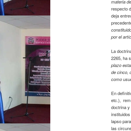
materia de
respecto d
deja entre
precedent
constituid
por el artí
La doctrina
2265, ha s
plazo esta
de cinco, 
como usuc
En definit
etc.), rem
doctrina y
instituido
lapso para
las circun