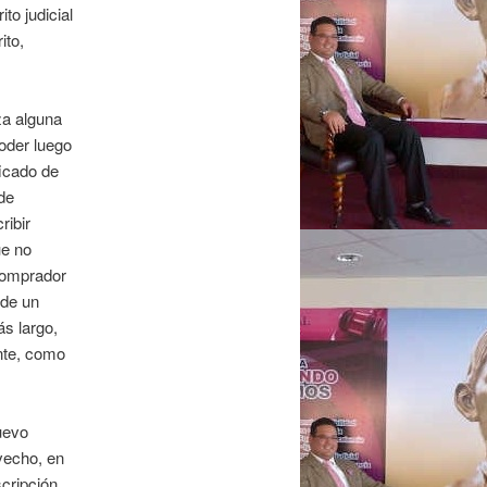
to judicial
ito,
za alguna
oder luego
ficado de
de
ribir
ue no
comprador
 de un
ás largo,
nte, como
uevo
ovecho, en
scripción,