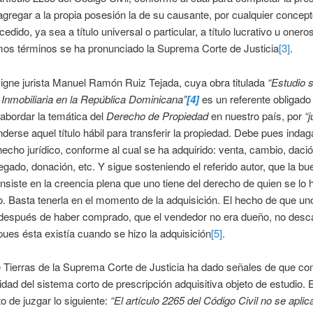
gregar a la propia posesión la de su causante, por cualquier concep
edido, ya sea a título universal o particular, a título lucrativo u onero
os términos se ha pronunciado la Suprema Corte de Justicia
[3]
.
signe jurista Manuel Ramón Ruiz Tejada, cuya obra titulada
“Estudio s
Inmobiliaria en la República Dominicana”
[4]
es un referente obligad
abordar la temática del
Derecho de Propiedad
en nuestro país, por
“j
derse aquel título hábil para transferir la propiedad. Debe pues indag
hecho jurídico, conforme al cual se ha adquirido: venta, cambio, daci
egado, donación, etc. Y sigue sosteniendo el referido autor, que la bue
nsiste en la creencia plena que uno tiene del derecho de quien se lo 
o. Basta tenerla en el momento de la adquisición. El hecho de que u
 después de haber comprado, que el vendedor no era dueño, no desca
pues ésta existía cuando se hizo la adquisición
[5]
.
 Tierras de la Suprema Corte de Justicia ha dado señales de que c
ilidad del sistema corto de prescripción adquisitiva objeto de estudio. 
 de juzgar lo siguiente:
“El artículo 2265 del Código Civil no se aplic