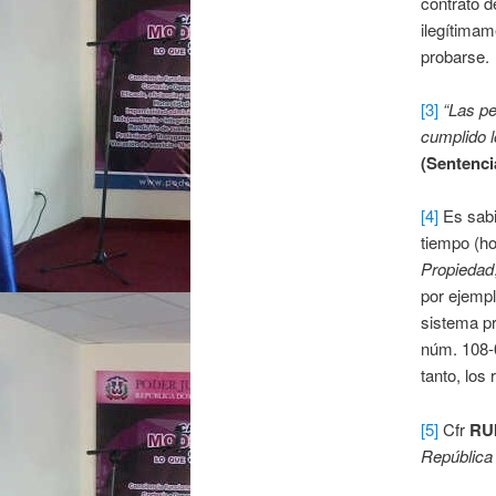
contrato d
ilegítimam
probarse.
[3]
“Las p
cumplido l
(Sentencia
[4]
Es sabi
tiempo (ho
Propiedad
por ejempl
sistema pr
núm. 108-0
tanto, los
[5]
Cfr
RU
República