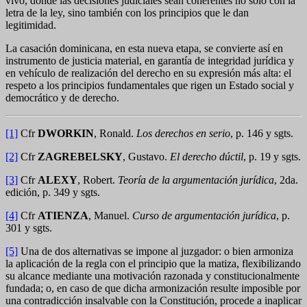
vivo, donde las decisiones judiciales sean coherentes no solo con la
letra de la ley, sino también con los principios que le dan
legitimidad.
La casación dominicana, en esta nueva etapa, se convierte así en
instrumento de justicia material, en garantía de integridad jurídica y
en vehículo de realización del derecho en su expresión más alta: el
respeto a los principios fundamentales que rigen un Estado social y
democrático y de derecho.
[1]
Cfr
DWORKIN
, Ronald.
Los derechos en serio
, p. 146 y sgts.
[2]
Cfr
ZAGREBELSKY
, Gustavo.
El derecho dúctil
, p. 19 y sgts.
[3]
Cfr
ALEXY
, Robert.
Teoría de la argumentación jurídica
, 2da.
edición, p. 349 y sgts.
[4]
Cfr
ATIENZA
, Manuel.
Curso de argumentación jurídica
, p.
301 y sgts.
[5]
Una de dos alternativas se impone al juzgador: o bien armoniza
la aplicación de la regla con el principio que la matiza, flexibilizando
su alcance mediante una motivación razonada y constitucionalmente
fundada; o, en caso de que dicha armonización resulte imposible por
una contradicción insalvable con la Constitución, procede a inaplicar