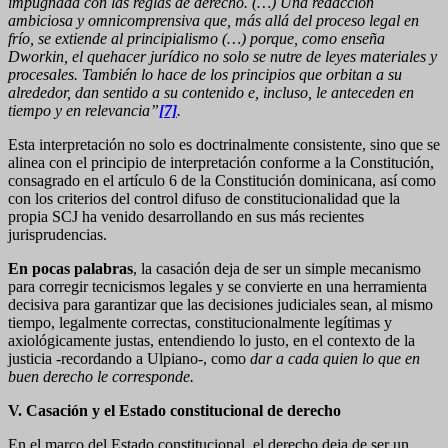
impugnada con las reglas de derecho. (…) Una redacción
ambiciosa y omnicomprensiva que, más allá del proceso legal en
frío, se extiende al principialismo (…) porque, como enseña
Dworkin, el quehacer jurídico no solo se nutre de leyes materiales y
procesales. También lo hace de los principios que orbitan a su
alrededor, dan sentido a su contenido e, incluso, le anteceden en
tiempo y en relevancia”
[7]
.
Esta interpretación no solo es doctrinalmente consistente, sino que se
alinea con el principio de interpretación conforme a la Constitución,
consagrado en el artículo 6 de la Constitución dominicana, así como
con los criterios del control difuso de constitucionalidad que la
propia SCJ ha venido desarrollando en sus más recientes
jurisprudencias.
En pocas palabras
, la casación deja de ser un simple mecanismo
para corregir tecnicismos legales y se convierte en una herramienta
decisiva para garantizar que las decisiones judiciales sean, al mismo
tiempo, legalmente correctas, constitucionalmente legítimas y
axiológicamente justas, entendiendo lo justo, en el contexto de la
justicia -recordando a Ulpiano-, como
dar a cada quien lo que en
buen derecho le corresponde.
V. Casación y el Estado constitucional de derecho
En el marco del Estado constitucional, el derecho deja de ser un