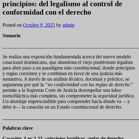
principios: del legalismo al control de
conformidad con el derecho
Posted on
Octubre 9, 2025
by
admin
Sumario
_______________________________________________________
Se realiza una exposición fundamentada acerca del nuevo modelo
casacional dominicano, que abandona el viejo positivismo legalista
para abrir paso a un paradigma más constitucional, donde principios
y reglas coexisten y se combinan en favor de una justicia más
sustantiva. A través de un análisis técnico, doctrinal y práctico, se
argumenta por qué la
“no conformidad con las reglas de derecho”
permite a la Suprema Corte de Justicia desempeñar una labor
nomofiláctica más completa, sin comprometer la
seguridad jurídica
.
Un abordaje imprescindible para comprender hacia dónde va —y
debe ir— la casación en un Estado constitucional de derecho.
_______________________________________________________
Palabras clave
Casación
,
Ley 2-23
,
p
rincipios jurídicos
,
r
eglas de derecho
,