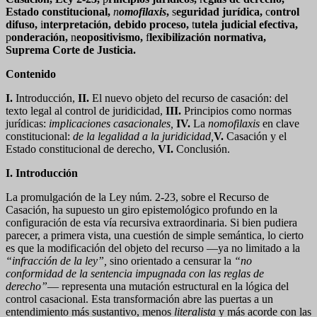
Estado constitucional
,
n
omofilaxis
,
s
eguridad jurídica
,
c
ontrol
difuso
,
i
nterpretación, debido proceso
,
t
utela judicial efectiva
,
p
onderación
,
n
eopositivismo
,
f
lexibilización normativa
,
Suprema Corte de Justicia.
Contenido
I.
Introducción,
II.
El nuevo objeto del recurso de casación: del
texto legal al control de juridicidad,
III.
Principios como normas
jurídicas:
implicaciones casacionales,
IV.
La
nomofilaxis
en clave
constitucional:
de la legalidad a la juridicidad,
V.
Casación y el
Estado constitucional de derecho,
VI.
Conclusión.
I. Introducción
La promulgación de la Ley núm. 2-23, sobre el Recurso de
Casación, ha supuesto un giro epistemológico profundo en la
configuración de esta vía recursiva extraordinaria. Si bien pudiera
parecer, a primera vista, una cuestión de simple semántica, lo cierto
es que la modificación del objeto del recurso —ya no limitado a la
“infracción de la ley”,
sino orientado a censurar la
“no
conformidad de la sentencia impugnada con las reglas de
derecho”
— representa una mutación estructural en la lógica del
control casacional. Esta transformación abre las puertas a un
entendimiento más sustantivo, menos
literalista
y más acorde con las