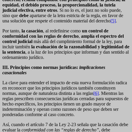
equidad, el debido proceso, la proporcionalidad, la tutela
judicial efectiva, entre otros
. Si no lo es, el juez no solo puede,
sino que
debe
apartarse de la letra estricta de la regla, en favor de
una solución que respete el contenido material del derecho
[5]
.
Por tanto,
la casación
, al redefinirse como
un control de
conformidad con las reglas de derecho
,
amplía el espectro del
control judicial
más allá del cumplimiento formal de la ley, para
incluir también
la evaluación de la razonabilidad y legitimidad de
la sentencia
, a la luz de los principios que informan y dan sentido al
ordenamiento jurídico.
III. Principios como normas jurídicas:
implicaciones
casacionales
La clave para entender el impacto de esta nueva formulación radica
en reconocer que los principios jurídicos también constituyen
normas, aunque de naturaleza distinta a las reglas
[6]
. Mientras las
reglas prescriben consecuencias jurídicas cerradas para supuestos de
hecho específicos, los principios tienen un grado mayor de
indeterminación y operan como razones de peso que deben ser
ponderadas conforme al caso concreto.
Así, cuando el artículo 7 de la Ley 2-23 señala que la casación debe
evaluar la
conformidad con las “reglas de derecho”
, debe