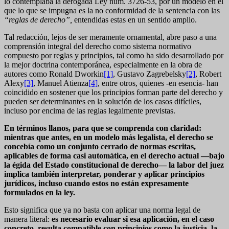
lo contemplaba la derogada Ley núm. 3726-53, por un modelo en el
que lo que se impugna es la no conformidad de la sentencia con las
“reglas de derecho”,
entendidas estas en un sentido amplio.
Tal redacción, lejos de ser meramente ornamental, abre paso a una
comprensión integral del derecho como sistema normativo
compuesto por reglas y principios, tal como ha sido desarrollado por
la mejor doctrina contemporánea, especialmente en la obra de
autores como Ronald Dworkin
[1]
, Gustavo Zagrebelsky
[2]
, Robert
Alexy
[3]
, Manuel Atienza
[4]
, entre otros, quienes -en esencia- han
coincidido en sostener que los principios forman parte del derecho y
pueden ser determinantes en la solución de los casos difíciles,
incluso por encima de las reglas legalmente previstas.
En términos llanos, para que se comprenda con claridad:
mientras que antes, en un modelo más legalista, el derecho se
concebía como un conjunto cerrado de normas escritas,
aplicables de forma casi automática, en el derecho actual —bajo
la égida del Estado constitucional de derecho— la labor del juez
implica también interpretar, ponderar y aplicar principios
jurídicos, incluso cuando estos no están expresamente
formulados en la ley.
Esto significa que ya no basta con aplicar una norma legal de
manera literal:
es necesario evaluar si esa aplicación, en el caso
concreto, resulta compatible con principios como la justicia, la