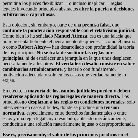
permitir a los jueces flexibilizar —o incluso inaplicar— reglas
legales invocando principios abstractos
abre la puerta a decisiones
arbitrarias o caprichosas
.
Esta objeción, sin embargo, parte de una
premisa falsa
, que
confunde la ponderación responsable con el relativismo judicial
.
Como bien lo ha señalado
Manuel Atienza
, esa es una falacia que
no representa fielmente el pensamiento de quienes —como él mismo
o como
Robert Alexy
— han desarrollado con profundidad la teoría
de los principios.
No se trata de sustituir las reglas por
principios
,
ni de establecer una jerarquía en la que unos desplacen
necesariamente a los otros.
El verdadero desafío consiste en saber
combinarlos armónicamente
, y hacerlo con fundamento,
motivación adecuada y solo en los casos que verdaderamente lo
exijan.
En efecto, la
mayoría de los asuntos judiciales pueden y deben
resolverse aplicando las reglas legales de manera directa
.
Los
principios
no desplazan a las reglas en condiciones normales
; solo
intervienen en casos difíciles, donde se produce una
tensión
normativa
, especialmente entre derechos fundamentales o entre
estos y una regla legal cuyo resultado, aplicado mecánicamente,
conduciría a una solución materialmente injusta o desproporcionada.
Ese es, precisamente, el valor de los principios jurídicos en el