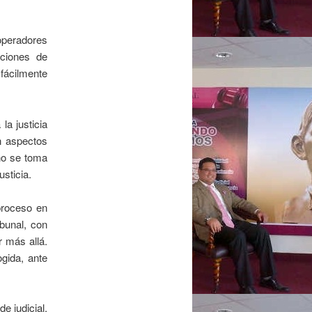
 operadores
iciones de
fácilmente
la justicia
an aspectos
 no se toma
usticia.
proceso en
ibunal, con
r más allá.
gida, ante
e judicial.