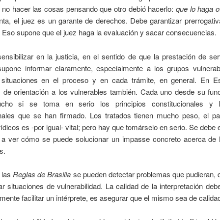
no hacer las cosas pensando que otro debió hacerlo:
que lo haga o
nta, el juez es un garante de derechos. Debe garantizar prerrogati
. Eso supone que el juez haga la evaluación y sacar consecuencias.
nsibilizar en la justicia, en el sentido de que la prestación de ser
supone informar claramente, especialmente a los grupos vulnerab
 situaciones en el proceso y en cada trámite, en general. En 
 de orientación a los vulnerables también. Cada uno desde su fun
cho si se toma en serio los principios constitucionales y l
onales que se han firmado. Los tratados tienen mucho peso, el pa
rídicos es -por igual- vital; pero hay que tomárselo en serio. Se debe e
 a ver cómo se puede solucionar un impasse concreto acerca de 
s.
e las
Reglas de Brasilia
se pueden detectar problemas que pudieran, d
ar situaciones de vulnerabilidad. La calidad de la interpretación deb
mente facilitar un intérprete, es asegurar que el mismo sea de calida