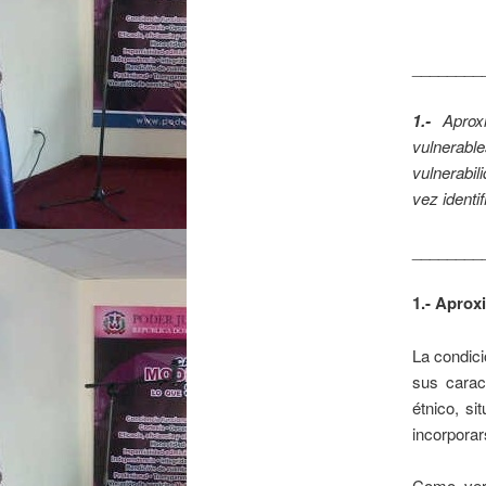
________
1.-
Aprox
vulnerabl
vulnerabil
vez identi
________
1.- Aprox
La condic
sus caract
étnico, si
incorporar
Como ver