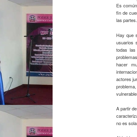
Es común 
fin de cue
las partes
Hay que se
usuarios 
todas las
problemas
hacer mu
internaci
actores ju
problema,
vulnerable
A partir d
caracteriz
no es sola