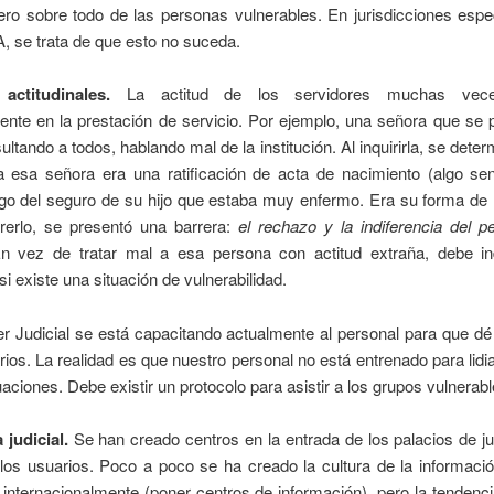
ero sobre todo de las personas vulnerables. En jurisdicciones espe
 se trata de que esto no suceda.
 actitudinales.
La actitud de los servidores muchas vece
nte en la prestación de servicio. Por ejemplo, una señora que se 
sultando a todos, hablando mal de la institución. Al inquirirla, se dete
a esa señora era una ratificación de acta de nacimiento (algo senc
lgo del seguro de su hijo que estaba muy enfermo. Era su forma de
ererlo, se presentó una barrera:
el rechazo y la indiferencia del p
En vez de tratar mal a esa persona con actitud extraña, debe i
 si existe una situación de vulnerabilidad.
r Judicial se está capacitando actualmente al personal para que dé
rios. La realidad es que nuestro personal no está entrenado para lidi
tuaciones. Debe existir un protocolo para asistir a los grupos vulnerabl
 judicial.
Se han creado centros en la entrada de los palacios de ju
 los usuarios. Poco a poco se ha creado la cultura de la informaci
internacionalmente (poner centros de información), pero la tendenc