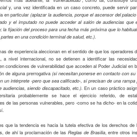
ncial
y, una vez identificada en un caso concreto, puede servir para
a en particular
(aplazar la audiencia, porque el ascensor del palacio 
iado y el imputado no puede acceder al salón de audiencias que 
o; la fijación del proceso para una fecha más próxima que lo habitual
 partes en una condición terminal de salud, etc.).
as de experiencia aleccionan en el sentido de que los operadores d
a, a nivel internacional, no se detienen a identificar las necesid
n condiciones de vulnerabilidad que acceden al Poder Judicial en 
ón de alguna prerrogativa
(si necesitan ponerse en contacto con su
en un intérprete -pero que sea calificado-, si precisan de una rampa 
e audiencias, siendo discapacitado, etc.).
En un caso práctico asig
ersitaria probablemente se hace el ejercicio referido, de esta
s de las personas vulnerables, pero -como se ha dicho- en la coti
í.
es que la tendencia es hacia la tutela efectiva de los derechos de
es, de ahí la proclamación de las
Reglas de Brasilia
, entre otros i