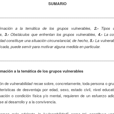
SUMARIO
________________________________________________________
imación a la temática de los grupos vulnerables,
2.-
Tipos d
es,
3.-
Obstáculos que enfrentan los grupos vulnerables,
4.-
La con
idad constituye una situación circunstancial, de hecho,
5.-
La vulnerab
ficada, puede servir para motivar alguna medida en particular.
________________________________________________________
imación a la temática de los grupos vulnerables
ión de
vulnerabilidad
recae sobre, concretamente, toda persona o gru
erísticas de desventaja por edad, sexo, estado civil, nivel educat
tuación o condición física y/o mental, requieren de un esfuerzo adi
se al desarrollo y a la convivencia.
emos más adelante, la
“vulnerabilidad”
, como tal, constituye u