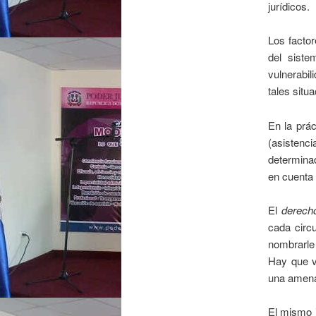
jurídicos.
Los factor
del siste
vulnerabi
tales situa
En la prác
(asistenci
determinad
en cuenta 
El
derech
cada circu
nombrarle 
Hay que v
una amenaz
El mismo j