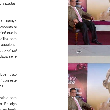
cializadas,
s influye
presentó al
rminó que lo
illo) para
 reaccionar
ersonal del
ndagarse e
 buen trato
ar con este
es.
sticia para
ón. Es algo
ia es hacia