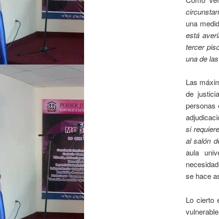
circunsta
una medid
está aver
tercer pis
una de las
Las máxim
de justici
personas e
adjudicaci
si requier
al salón d
aula univ
necesidade
se hace as
Lo cierto 
vulnerabl