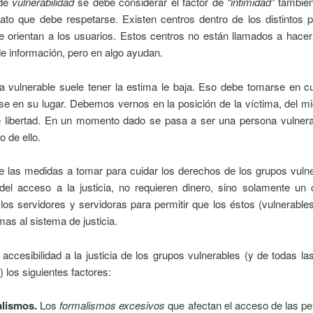
 de
vulnerabilidad
se debe considerar el factor de
“intimidad”
también
ato que debe respetarse. Existen centros dentro de los distintos p
ue orientan a los usuarios. Estos centros no están llamados a hacer
e información, pero en algo ayudan.
a vulnerable suele tener la estima le baja. Eso debe tomarse en c
e en su lugar. Debemos vernos en la posición de la víctima, del mi
e libertad. En un momento dado se pasa a ser una persona vulnera
o de ello.
 las medidas a tomar para cuidar los derechos de los grupos vulne
del acceso a la justicia, no requieren dinero, sino solamente un
 los servidores y servidoras para permitir que los éstos (vulnerabl
mas al sistema de justicia.
 accesibilidad a la justicia de los grupos vulnerables (y de todas l
) los siguientes factores:
lismos.
Los
formalismos
excesivos
que afectan el acceso de las pe