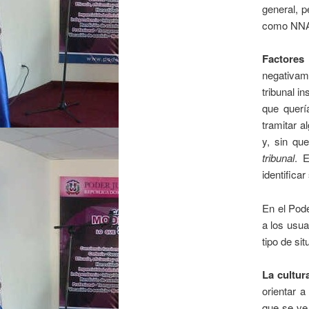
general, p
como NNA,
Factores
negativame
tribunal in
que querí
tramitar a
y, sin qu
tribunal
. 
identificar
En el Pode
a los usua
tipo de si
La cultura
orientar a
que se ve 