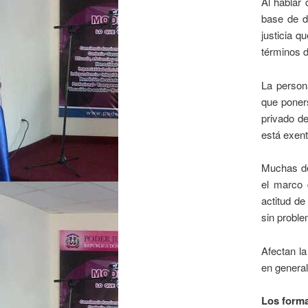
Al hablar
base de d
justicia q
términos d
La person
que poners
privado d
está exent
Muchas de
el marco 
actitud de
sin proble
Afectan la
en general
Los forma