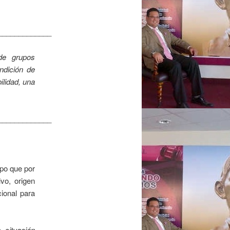
_____________
e grupos
dición de
ilidad, una
_____________
po que por
ivo, origen
cional para
na
situación