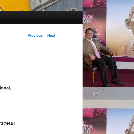
Post navigation
←
Previous
Next
→
ional,
CIONAL