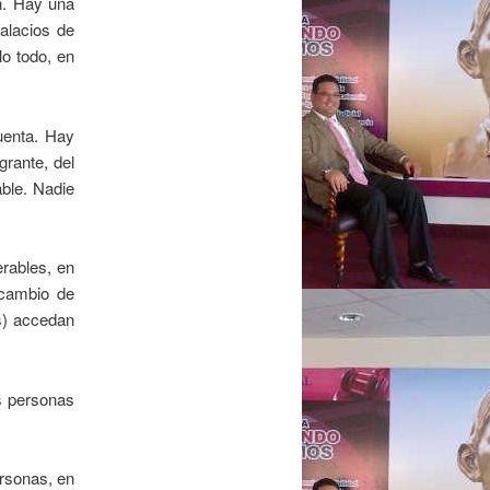
. Hay una
alacios de
lo todo, en
uenta. Hay
grante, del
ble. Nadie
rables, en
 cambio de
es) accedan
as personas
rsonas, en