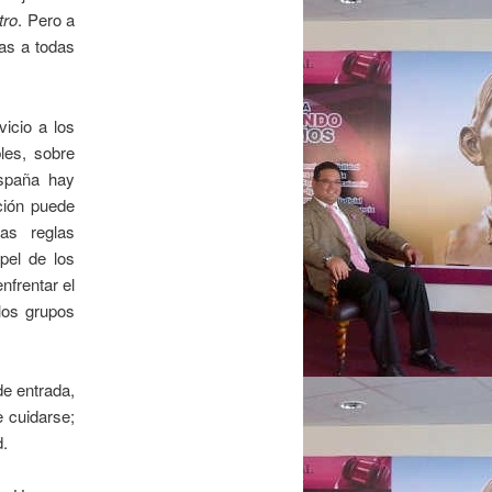
tro
. Pero a
vas a todas
vicio a los
les, sobre
España hay
ción puede
as reglas
pel de los
nfrentar el
los grupos
e entrada,
e cuidarse;
d.