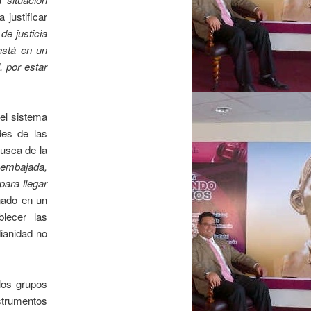
 justificar
de justicia
está en un
, por estar
el sistema
ades de las
busca de la
 embajada,
para llegar
nado en un
blecer las
dianidad no
 los grupos
nstrumentos