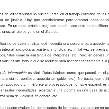
es de vulnerabilidad no suelen verse en el trabajo cotidiano de los
ma de justicia. Hay que sensibilizarse para detectar esas cond
lidad. En un caso práctico asignado académicamente se identifican 
ciones, el reto es verlo en el día a día.
tica no se suele analizar qué necesita una persona para acceder a 
a integral, sociológica, asistencia jurídica, etc.). Tal vez se precis
os, tales como la asistencia de intérpretes, etc. Pero, en general,
t-vale insistir- todo lo que se requiere para acceder eficazmente a la j
o de información
es vital. Datos básicos como qué pasará en el 
nstancia (si confiesa, acuerdo amigable, etc.). No basta, como tr
un abogado o un intérprete al procesado que no hable español, es i
er reales necesidades: albergar a una víctima en una casa de aco
a seria de violencia de género, etc.
uez puede evaluar las necesidades de los grupos vulnerables en sed