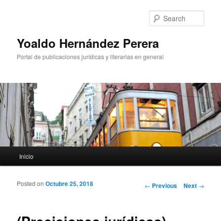
Sear
Yoaldo Hernández Perera
Portal de publicaciones jurídicas y literarias en general
Main menu
Inicio
Skip to primary content
Skip to secondary content
Posted on
Octubre 25, 2018
Post navigation
←
Previous
Next
→