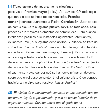
[7]
Típico ejemplo del razonamiento silogístico
positivista:
Premisa mayor
(la ley): Art. 295 del CP, todo aquel
que mata a otro se hace reo de homicidio.
Premisa
menor
(hechos): Juan mató a Pedro.
Conclusión:
Juan es reo
de homicidio. Este silogismo pudiera servir, en todo caso, para
procesos sin mayores elementos de complejidad. Pero cuando
intervienen posibles circunstancias agravantes, atenuantes,
eximentes, etc., el silogismo debe abrirse. Y cuando se trata de
verdaderos
“casos difíciles”,
usando la terminología de Dworkin,
no pudieran fijarse premisas (mayor, ni menor). Ya no hay, como
aclara Zagreblesky, derechos absolutos. El derecho es dúctil,
debe amoldarse a los principios. Hay que
“ponderar”
(en un juicio
de ponderación) los derechos en los
“casos difíciles”;
motivar
eficazmente y explicar por qué se ha hecho primar un derecho
sobre otro en el caso concreto. El silogismo aristotélico cerrado
tradicional no sirve para resolver
“casos difíciles”.
[8]
“El núcleo de la ponderación consiste en una relación que se
denomina “ley de la ponderación” y que se puede formular de la
siguiente manera: “Cuando mayor sea el grado de no
satisfacción o restricción de uno de los principios, tanto o mayor