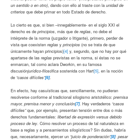
un sentido o en otro)
, dando con ello al traste con la
unidad de
criterios
que debe primar en todo Estado de derecho.
Lo cierto es que, si bien –innegablemente- en el siglo XXI el
derecho es de
principios
, más que de
reglas
, no debe el
intérprete de la norma (juzgador o litigante), primero, perder de
vista que coexisten
reglas
y
principios
(no se trata de que
únicamente hayan principios)
[4]
y, segundo, que no hay por qué
apartarse de las
reglas
previstas en la norma, si éstas no se
enmarcan, tal como aclara Dworkin, en su famosa
discusión
jurídico-filosófica
sostenida con Hart
[5]
, en la noción
de
“casos difíciles”
[6]
.
En efecto, hay casuísticas que, sencillamente, no pudieran
resolverse conforme al tradicional silogismo aristotélico:
premisa
mayor, premisa menor y conclusión
[7]
. Hay verdaderos
“casos
difíciles”
que, por ejemplo, presentan tensión entre dos o más
derechos fundamentales:
libertad de expresión versus debido
proceso de ley
. Cómo resolver un proceso de tal naturaleza en
base a reglas y a pensamientos silogísticos? Sin dudas, habría
que, necesariamente, ejercer un
“juicio de ponderación”
[8]
:
pesar