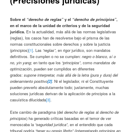
(Precisiones jurídicas)
Sobre el
“derecho de reglas”
y el
“derecho de principios”
,
en el marco de la unidad de criterios y de la seguridad
jurídica
.
En la actualidad, más allá de las normas legislativas
(reglas), los casos han de resolverse bajo el prisma de las
normas constitucionales sobre derechos y sobre la justicia
(principios)
[1]
.
Las
“reglas”
, en rigor jurídico, son mandatos
definitivos. Se cumplen o no se cumplen:
negro o blanco, sí o
no, yin yang
; en tanto que los
“principios”
, como
mandatos de
optimización
, pueden ser cumplidos en diferentes
grados:
supone interpretar, más allá de la letra (pura y dura) del
ordenamiento positivo
[2]
.
Ni el legislador, ni el Constituyente
pueden preverlo absolutamente todo; justamente, muchas
soluciones jurídicas derivan de la aplicación de principios a la
casuística dilucidada
[3]
.
Este cambio de paradigma (del
derecho de reglas
al
derecho de
principios
) ha generado críticas basadas en el temor de ver
menoscaba la
“seguridad jurídica”
, en el entendido que cada
tribunal podría
“tener su propio librito” (interpretando principios en