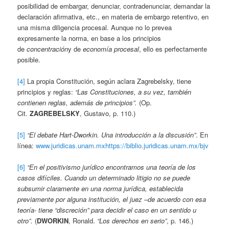
posibilidad de embargar, denunciar, contradenunciar, demandar la
declaración afirmativa, etc., en materia de embargo retentivo, en
una misma diligencia procesal. Aunque no lo prevea
expresamente la norma, en base a los principios
de
concentración
y de
economía procesal
, ello es perfectamente
posible.
[4]
La propia Constitución, según aclara Zagrebelsky, tiene
principios y reglas:
“Las Constituciones, a su vez, también
contienen reglas, además de principios”.
(Op.
Cit.
ZAGREBELSKY
, Gustavo, p. 110.)
[5]
“El debate Hart-Dworkin. Una introducción a la discusión”
. En
línea:
www.juridicas.unam.mx
https://biblio.juridicas.unam.mx/bjv
[6]
“En el positivismo jurídico encontramos una teoría de los
casos difíciles. Cuando un determinado litigio no se puede
subsumir claramente en una norma jurídica, establecida
previamente por alguna institución, el juez –de acuerdo con esa
teoría- tiene “discreción” para decidir el caso en un sentido u
otro”.
(
DWORKIN
, Ronald.
“Los derechos en serio”
, p. 146.)