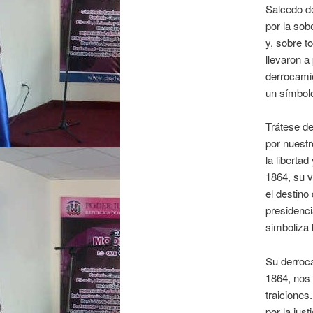
Salcedo de
por la sob
y, sobre t
llevaron a
derrocamie
un símbolo
Trátese de
por nuestr
la liberta
1864, su v
el destino
presidenci
simboliza 
Su derroc
1864, nos 
traiciones.
por la just