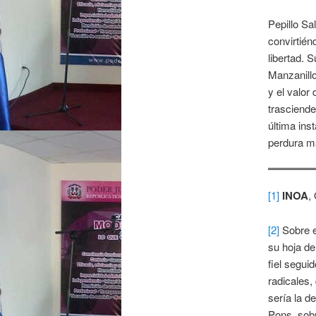
Pepillo Sa
convirtién
libertad. 
Manzanillo
y el valor
trasciende
última ins
perdura má
[1]
INOA
,
[2]
Sobre e
su hoja de
fiel segui
radicales,
sería la d
Pons, sobr