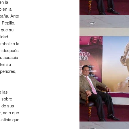
en la
o en la
paña. Ante
Pepillo,
e que su
tidad
mbolizó la
un después
su audacia
 En su
uperiores,
e las
e sobre
o de sus
r, acto que
usticia que