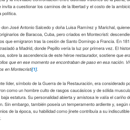
 invita a cuestionar los caminos de la libertad y el costo de la ambici
a política.
e don José Antonio Salcedo y doña Luisa Ramírez y Marichal, quiene
originarios de Baracoa, Cuba, pero criados en Montecristi: descendi
s que emigraron tras la cesión de Santo Domingo a Francia. En 1815
 trasladó a Madrid, donde Pepillo vería la luz por primera vez. El histo
oa, sobre la ascendencia de este héroe restaurador, sostiene que
era
iollos que en ese momento se encontraban de paso en esa nación. Vi
s en Montecristi
[1]
.
nte líder, símbolo de la Guerra de la Restauración, era considerado p
eron como un hombre culto de rasgos caucásicos y de sólida muscula
baja estatura. Su personalidad abierta y amistosa le valía el cariño 
an. Sin embargo, también poseía un temperamento ardiente y, según 
nios de la época, su habilidad como jinete contribuía a su indiscutibl
.