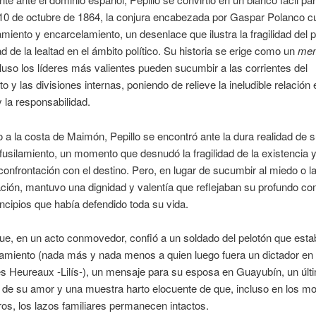
l 10 de octubre de 1864, la conjura encabezada por Gaspar Polanco c
miento y encarcelamiento, un desenlace que ilustra la fragilidad del p
d de la lealtad en el ámbito político. Su historia se erige como un
me
luso los líderes más valientes pueden sucumbir a las corrientes del
o y las divisiones internas, poniendo de relieve la ineludible relación 
y la responsabilidad.
 a la costa de Maimón, Pepillo se encontró ante la dura realidad de 
fusilamiento, un momento que desnudó la fragilidad de la existencia y
 confrontación con el destino. Pero, en lugar de sucumbir al miedo o l
ción, mantuvo una dignidad y valentía que reflejaban su profundo c
incipios que había defendido toda su vida.
e, en un acto conmovedor, confió a un soldado del pelotón que esta
lamiento (nada más y nada menos a quien luego fuera un dictador en
es Heureaux -Lilís-), un mensaje para su esposa en Guayubín, un últ
o de su amor y una muestra harto elocuente de que, incluso en los 
s, los lazos familiares permanecen intactos.