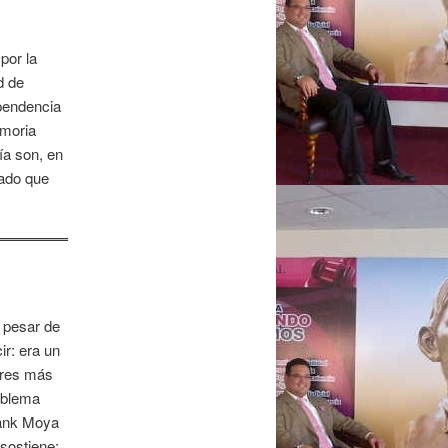
por la
d de
ependencia
emoria
ía son, en
gado que
 pesar de
ir: era un
dores más
oblema
rank Moya
sostiene: