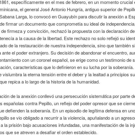
1861, específicamente en el mes de febrero, en un momento crucial 
ominicana, el general José Antonio Hungría, antiguo superior de Pepill
 Sabana Larga, lo convocó en Guayubín para discutir la anexión a Es
 de firmar un documento que comprometía su ideal de independencia, 
 de firmeza y convicción, rechazó la propuesta con la declaración d
rtenecía a la causa de la libertad. Este rechazo no solo reflejó su iden
do de la restauración de nuestra independencia, sino que también si
a ante el poder extranjero. Su decisión de abandonar el encuentro, a
entamiento con un coronel español, se erige como un testimonio de 
ación, características que lo definieron en su lucha por la soberanía.
e vislumbra la eterna tensión entre el deber y la lealtad a principios s
que repica a lo largo de la historia de la humanidad.
ación de la anexión conllevó una persecución sistemática por parte d
s españolas contra Pepillo, un reflejo del poder opresor que se ciern
ue defienden la soberanía. En un episodio de legítima defensa en un
epillo se vio obligado a recurrir a la violencia, apuñalando a un agreso
 a la prisión bajo acusaciones infundadas, una manifestación de la inj
os que se atreven a desafiar el orden establecido.