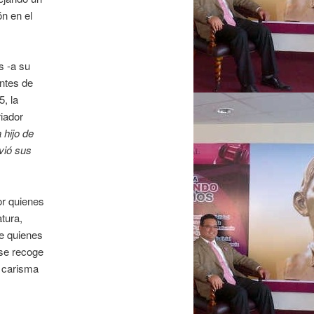
ón en el
s -a su
entes de
, la
riador
 hijo de
vió sus
or quienes
tura,
de quienes
se recoge
e carisma