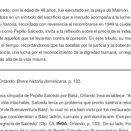
lcedo, con la edad de 48 años, fue ejecutado en la playa de Maimón,
dose en un símbolo del sacrificio que a menudo acompaña a la lucha 
Su historia, recordada con reverencia al renombrarse en 1949 la ciuda
 como Pepillo Salcedo, invita a la reflexión sobre el precio de la ind
 de aquellos que se levantan contra la opresión. En este tributo, su m
 el tiempo, recordándonos que las batallas por la justicia y la soberan
tancia, una lucha por el reconocimiento de la dignidad humana, un le
s allá de la vida misma.
 Orlando.
Breve historia dominicana
, p. 133.
sa simpatía de Pepillo Salcedo por Báez, Orlando Inoa establece: “A
 vida intachable, Salcedo tenía un problema que pronto saldría a reluc
dor de Buenaventura Báez, lo cual no era bien visto por los restaura
 que consideraban a Báez ladrón, corrupto y anti dominicano. Ese pr
esgracia de Salcedo” (Op. Cit
. INOA
, Orlando, p. 133). De su lado, F
e el tema de la simpatía de Pepillo Salcedo por Buenaventura Báez, 