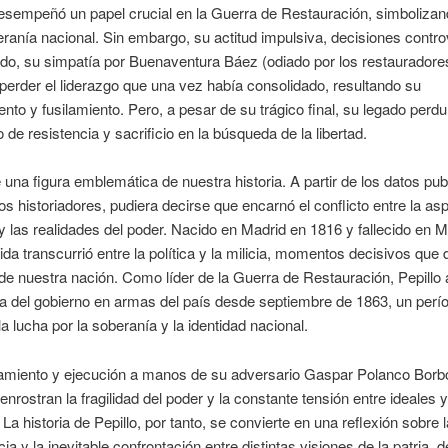
sempeñó un papel crucial en la Guerra de Restauración, simbolizand
eranía nacional. Sin embargo, su actitud impulsiva, decisiones contro
odo, su simpatía por Buenaventura Báez (odiado por los restauradores
 perder el liderazgo que una vez había consolidado, resultando su
nto y fusilamiento. Pero, a pesar de su trágico final, su legado per
 de resistencia y sacrificio en la búsqueda de la libertad.
 una figura emblemática de nuestra historia. A partir de los datos pu
os historiadores, pudiera decirse que encarnó el conflicto entre la asp
d y las realidades del poder. Nacido en Madrid en 1816 y fallecido en
ida transcurrió entre la política y la milicia, momentos decisivos que 
 de nuestra nación. Como líder de la Guerra de Restauración, Pepillo
a del gobierno en armas del país desde septiembre de 1863, un perí
la lucha por la soberanía y la identidad nacional.
amiento y ejecución a manos de su adversario Gaspar Polanco Borb
enrostran la fragilidad del poder y la constante tensión entre ideales y
 La historia de Pepillo, por tanto, se convierte en una reflexión sobre 
icia y la inevitable confrontación entre distintas visiones de la patria, 