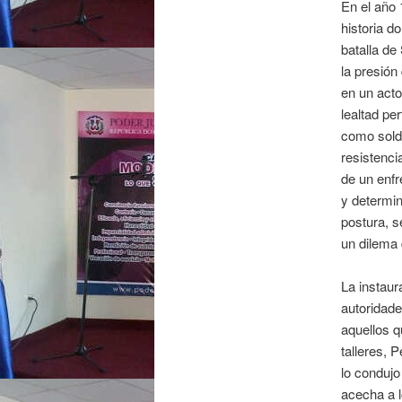
En el año 
historia d
batalla de
la presión
en un acto
lealtad pe
como solda
resistenci
de un enfr
y determin
postura, s
un dilema 
La instaur
autoridade
aquellos q
talleres, P
lo condujo
acecha a l