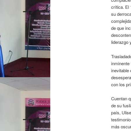
crítica. E
su derroca
complejida
de que inc
descontent
liderazgo 
Trasladado
inminente 
inevitable
desespera
con los pr
Cuentan qu
de su fusi
país, Ulis
testimoni
más oscuro