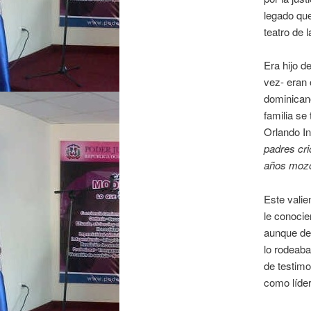
legado que
teatro de l
Era hijo d
vez- eran 
dominicano
familia se
Orlando In
padres cr
años mozo
Este valie
le conoci
aunque de 
lo rodeab
de testimo
como líder