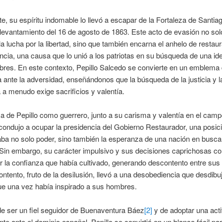
e, su espíritu indomable lo llevó a escapar de la Fortaleza de Santia
levantamiento del 16 de agosto de 1863. Este acto de evasión no sol
la lucha por la libertad, sino que también encarna el anhelo de restaur
cia, una causa que lo unió a los patriotas en su búsqueda de una ide
libres. En este contexto, Pepillo Salcedo se convierte en un emblema
a ante la adversidad, enseñándonos que la búsqueda de la justicia y l
a menudo exige sacrificios y valentía.
a de Pepillo como guerrero, junto a su carisma y valentía en el cam
o condujo a ocupar la presidencia del Gobierno Restaurador, una posic
ba no solo poder, sino también la esperanza de una nación en busca
. Sin embargo, su carácter impulsivo y sus decisiones caprichosas 
r la confianza que había cultivado, generando descontento entre sus o
ntento, fruto de la desilusión, llevó a una desobediencia que desdibuj
que una vez había inspirado a sus hombres.
e ser un fiel seguidor de Buenaventura Báez
[2]
y de adoptar una acti
te ante el dominio español, Pepillo se convirtió en un blanco fácil par