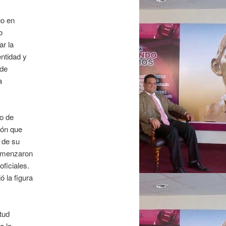
go en
o
ar la
ntidad y
 de
a
po de
ión que
 de su
comenzaron
ficiales.
ó la figura
tud
a la