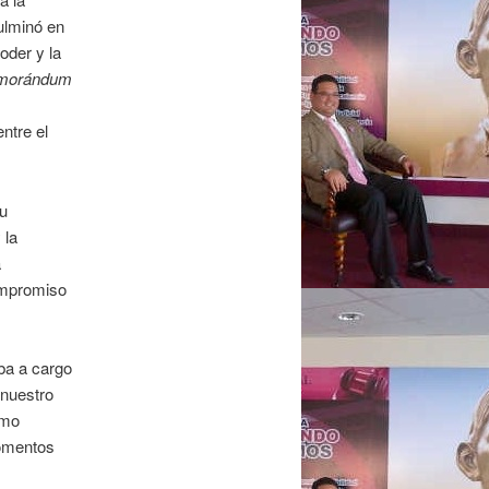
ulminó en
oder y la
morándum
entre el
su
 la
a
ompromiso
ba a cargo
 nuestro
imo
momentos