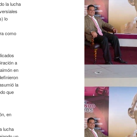
o la lucha
versiales
) lo
dura como
blicados
iración a
 Maimón en
definieron
 asumió la
odo que
ón, en
la lucha
dejando un