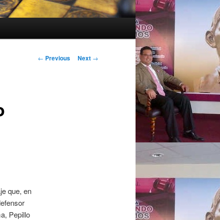
Post navigation
←
Previous
Next
→
o
e que, en
defensor
a, Pepillo