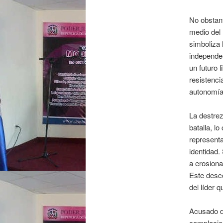
No obstant
medio del 
simboliza 
independen
un futuro 
resistenci
autonomía 
La destrez
batalla, l
representa
identidad
a erosiona
Este desco
del líder 
Acusado d
complacien