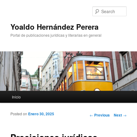
Sear
Yoaldo Hernández Perera
Portal de publicaciones jurídicas y literarias en general
Main menu
Inicio
Skip to primary content
Skip to secondary content
Posted on
Enero 30, 2025
Post navigation
←
Previous
Next
→