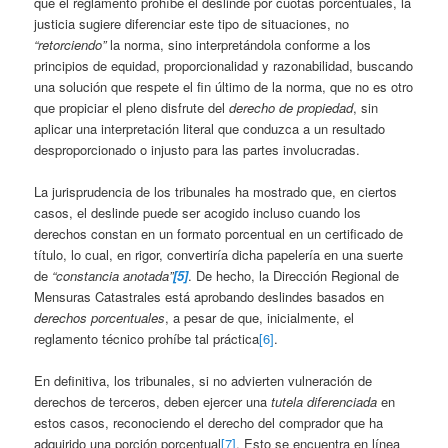
que el reglamento prohíbe el deslinde por cuotas porcentuales, la
justicia sugiere diferenciar este tipo de situaciones, no
“retorciendo”
la norma, sino interpretándola conforme a los
principios de equidad, proporcionalidad y razonabilidad, buscando
una solución que respete el fin último de la norma, que no es otro
que propiciar el pleno disfrute del
derecho de propiedad
, sin
aplicar una interpretación literal que conduzca a un resultado
desproporcionado o injusto para las partes involucradas.
La jurisprudencia de los tribunales ha mostrado que, en ciertos
casos, el deslinde puede ser acogido incluso cuando los
derechos constan en un formato porcentual en un certificado de
título, lo cual, en rigor, convertiría dicha papelería en una suerte
de
“constancia anotada”
[5]
. De hecho, la Dirección Regional de
Mensuras Catastrales está aprobando deslindes basados en
derechos porcentuales
, a pesar de que, inicialmente, el
reglamento técnico prohíbe tal práctica
[6]
.
En definitiva, los tribunales, si no advierten vulneración de
derechos de terceros, deben ejercer una
tutela diferenciada
en
estos casos, reconociendo el derecho del comprador que ha
adquirido una porción porcentual
[7]
. Esto se encuentra en línea