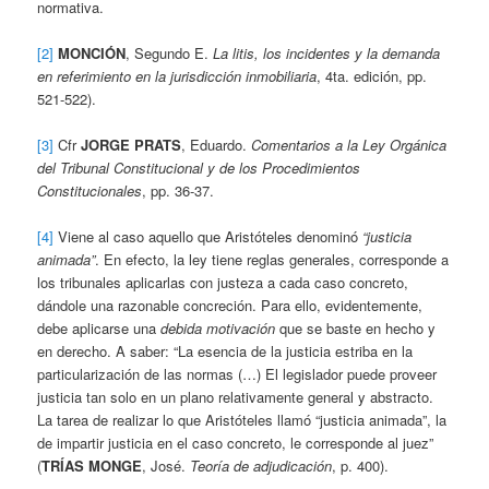
normativa.
[2]
MONCIÓN
, Segundo E.
La litis, los incidentes y la demanda
en referimiento en la jurisdicción inmobiliaria
, 4ta. edición, pp.
521-522).
[3]
Cfr
JORGE PRATS
, Eduardo.
Comentarios a la Ley Orgánica
del Tribunal Constitucional y de los Procedimientos
Constitucionales
, pp. 36-37.
[4]
Viene al caso aquello que Aristóteles denominó
“justicia
animada”
. En efecto, la ley tiene reglas generales, corresponde a
los tribunales aplicarlas con justeza a cada caso concreto,
dándole una razonable concreción. Para ello, evidentemente,
debe aplicarse una
debida motivación
que se baste en hecho y
en derecho. A saber: “La esencia de la justicia estriba en la
particularización de las normas (…) El legislador puede proveer
justicia tan solo en un plano relativamente general y abstracto.
La tarea de realizar lo que Aristóteles llamó “justicia animada”, la
de impartir justicia en el caso concreto, le corresponde al juez”
(
TRÍAS MONGE
, José.
Teoría de adjudicación
, p. 400).