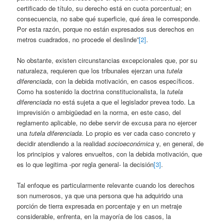
certificado de título, su derecho está en cuota porcentual; en
consecuencia, no sabe qué superficie, qué área le corresponde.
Por esta razón, porque no están expresados sus derechos en
metros cuadrados, no procede el deslinde”
[2]
.
No obstante, existen circunstancias excepcionales que, por su
naturaleza, requieren que los tribunales ejerzan una
tutela
diferenciada
, con la debida motivación, en casos específicos.
Como ha sostenido la doctrina constitucionalista, la
tutela
diferenciada
no está sujeta a que el legislador prevea todo. La
imprevisión o ambigüedad en la norma, en este caso, del
reglamento aplicable, no debe servir de excusa para no ejercer
una
tutela diferenciada
. Lo propio es ver cada caso concreto y
decidir atendiendo a la realidad
socioeconómica
y, en general, de
los principios y valores envueltos, con la debida motivación, que
es lo que legitima -por regla general- la decisión
[3]
.
Tal enfoque es particularmente relevante cuando los derechos
son numerosos, ya que una persona que ha adquirido una
porción de tierra expresada en porcentaje y en un metraje
considerable, enfrenta, en la mayoría de los casos, la