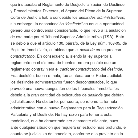
que instauraba el Reglamento de Desjudicialización de Deslinde
y Procedimientos Diversos, el órgano del Pleno de la Suprema
Corte de Justicia había concebido los
deslindes administrativos
;
sin embargo, la denominación
“deslinde”
en aquella oportunidad
generó una controversia considerable, lo que llevó a la anulación
de esa parte por el Tribunal Superior Administrativo (TSA). Esto
se debió a que el artículo 130, párrafo, de la Ley núm. 108-05, de
Registro Inmobiliario, establece que el
deslinde
es un proceso
contradictorio
. En consecuencia, siendo la ley superior al
reglamento en el sistema de fuentes, no era posible que un
reglamento contraviniera el
carácter contradictorio
del
deslinde
.
Esa decisión, buena o mala, fue acatada por el Poder Judicial:
los deslindes administrativos fueron descontinuados, lo que
provocó una nueva congestión de los tribunales inmobiliarios
debido a la gran cantidad de solicitudes de
deslinde
que debían
judicializarse. No obstante, por suerte, se retomó la fórmula
administrativa con el nuevo Reglamento para la Regularización
Parcelaria y el Deslinde. No hay razón para temer a esta
modalidad, que ha demostrado ser altamente eficiente, pues,
ante cualquier situación que requiera un estudio más profundo, el
asunto se judicializa de inmediato, conforme a lo previsto en la