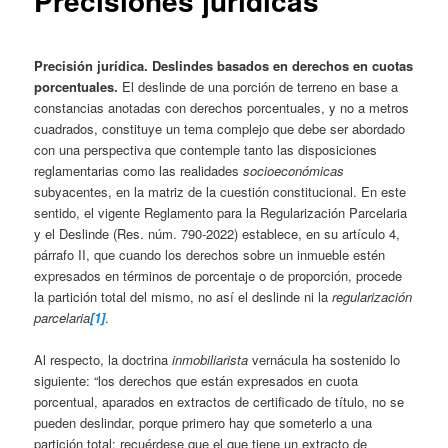
Precisiones jurídicas
Precisión jurídica. Deslindes basados en derechos en cuotas
porcentuales.
El deslinde de una porción de terreno en base a
constancias anotadas con derechos porcentuales, y no a metros
cuadrados, constituye un tema complejo que debe ser abordado
con una perspectiva que contemple tanto las disposiciones
reglamentarias como las realidades
socioeconómicas
subyacentes, en la matriz de la cuestión constitucional. En este
sentido, el vigente Reglamento para la Regularización Parcelaria
y el Deslinde (Res. núm. 790-2022) establece, en su artículo 4,
párrafo II, que cuando los derechos sobre un inmueble estén
expresados en términos de porcentaje o de proporción, procede
la partición total del mismo, no así el deslinde ni la
regularización
parcelaria
[1]
.
Al respecto, la doctrina
inmobiliarista
vernácula ha sostenido lo
siguiente: “los derechos que están expresados en cuota
porcentual, aparados en extractos de certificado de título, no se
pueden deslindar, porque primero hay que someterlo a una
partición total; recuérdese que el que tiene un extracto de