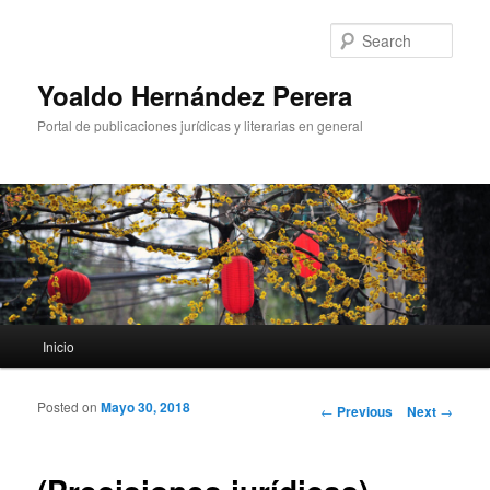
Sear
Yoaldo Hernández Perera
Portal de publicaciones jurídicas y literarias en general
Main menu
Inicio
Skip to primary content
Skip to secondary content
Posted on
Mayo 30, 2018
Post navigation
←
Previous
Next
→