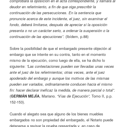
comprobará la oposición en el acta correspondiente, y llamará al
deudor en referimiento, a fin de que oiga prescribir la
continuación de las persecuciones. En la sentencia que
pronuncie acerca de este incidente, el juez, sin examinar el
fondo, deberá limitarse, después de apreciar si la oposición
presenta o no un carácter serio, a ordenar la suspensión o la
continuación de las ejecuciones”.
(Ibídem, p.88)
Sobre la posibilidad de que el embargado presente objeción al
embargo que se intente en su contra, tanto en el momento
mismo de la ejecución, como luego de ella, se ha dicho lo
siguiente:
“Las contestaciones pueden ser llevadas unas veces
ante el juez de los referimientos; otras veces, ante el juez
apoderado del embargo y aunque los motivos de las mismas
pueden ser variados, ordinariamente conducen hacia el mismo
fin: hacer declarar ineficaz la medida, de manera parcial o total”.
(
GERMÁN MEJÍA
, Mariano.
“Vías de Ejecución”,
Tomo II, p.p.
152-153).
Cuando el alegato sea que alguno de los bienes muebles
embargados no son propiedad del embargado, el Notario puede
detenerse a revisar la prueba presentada y, en caso de