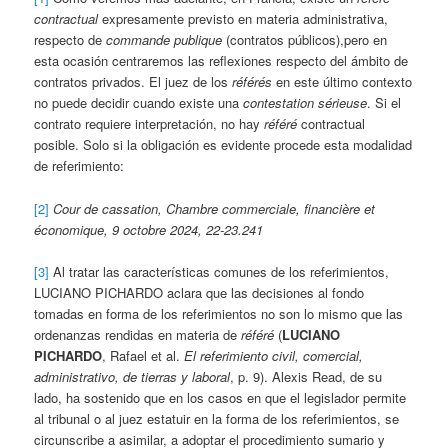
contractual
expresamente previsto en materia administrativa,
respecto de
commande publique
(contratos públicos),pero en
esta ocasión centraremos las reflexiones respecto del ámbito de
contratos privados. El juez de los
référés
en este último contexto
no puede decidir cuando existe una
contestation sérieuse
. Si el
contrato requiere interpretación, no hay
référé
contractual
posible. Solo si la obligación es evidente procede esta modalidad
de referimiento:
[2]
Cour de cassation, Chambre commerciale, financière et
économique, 9 octobre 2024, 22-23.241
[3]
Al tratar las características comunes de los referimientos,
LUCIANO PICHARDO aclara que las decisiones al fondo
tomadas en forma de los referimientos no son lo mismo que las
ordenanzas rendidas en materia de
référé
(
LUCIANO
PICHARDO
, Rafael et al.
El referimiento civil, comercial,
administrativo, de tierras y laboral
, p. 9). Alexis Read, de su
lado, ha sostenido que en los casos en que el legislador permite
al tribunal o al juez estatuir en la forma de los referimientos, se
circunscribe a asimilar, a adoptar el procedimiento sumario y