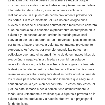
La utilidad práctica del
référé
contractual se explica porque
muchas controversias contractuales no requieren una verdadera
interpretación del contrato, sino únicamente verificar la
realización de un supuesto de hecho previamente previsto por
las partes. En tales hipótesis, el juez no crea obligaciones
nuevas ni redefine el equilibrio contractual; simplemente constata
si se ha producido la situación expresamente contemplada en la
cláusula y, en consecuencia, ordena la medida provisional
convenida por los contratantes. La intervención judicial se limita,
por tanto, a hacer efectiva la voluntad contractual previamente
expresada. Así ocurre, por ejemplo, cuando las partes han
estipulado que, ante el incumplimiento de determinados hitos de
ejecución, la negativa injustificada a suscribir un acta de
recepción de obras, la falta de entrega de una garantía bancaria,
la designación de un perito contractual o la liberación de sumas
retenidas en garantía, cualquiera de ellas podrá acudir al juez de
los
référés
para obtener una decisión inmediata que asegure la
continuidad de la ejecución del contrato. En estos supuestos, el
juez no está llamado a decidir quién tiene definitivamente la
razón, sino únicamente a verificar que la hipótesis prevista en la
cláusula se ha producido y a hacerla efectiva, sin prejuzgar el
fondo del litigio.