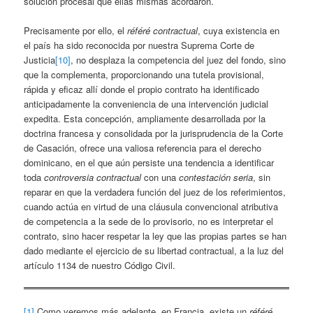
solución procesal que ellas mismas acordaron.
Precisamente por ello, el
référé contractual
, cuya existencia en
el país ha sido reconocida por nuestra Suprema Corte de
Justicia
[10]
, no desplaza la competencia del juez del fondo, sino
que la complementa, proporcionando una tutela provisional,
rápida y eficaz allí donde el propio contrato ha identificado
anticipadamente la conveniencia de una intervención judicial
expedita. Esta concepción, ampliamente desarrollada por la
doctrina francesa y consolidada por la jurisprudencia de la Corte
de Casación, ofrece una valiosa referencia para el derecho
dominicano, en el que aún persiste una tendencia a identificar
toda
controversia contractual
con una
contestación seria
, sin
reparar en que la verdadera función del juez de los referimientos,
cuando actúa en virtud de una cláusula convencional atributiva
de competencia a la sede de lo provisorio, no es interpretar el
contrato, sino hacer respetar la ley que las propias partes se han
dado mediante el ejercicio de su libertad contractual, a la luz del
artículo 1134 de nuestro Código Civil.
[1]
Como veremos más adelante, en Francia, existe un
référé