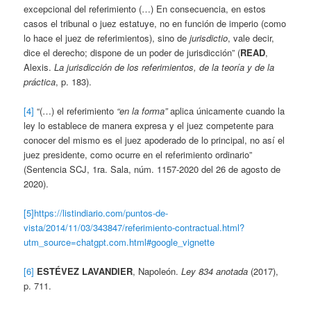
excepcional del referimiento (…) En consecuencia, en estos
casos el tribunal o juez estatuye, no en función de imperio (como
lo hace el juez de referimientos), sino de
jurisdictio
, vale decir,
dice el derecho; dispone de un poder de jurisdicción” (
READ
,
Alexis.
La jurisdicción de los referimientos, de la teoría y de la
práctica
, p. 183).
[4]
“(…) el referimiento
“en la forma”
aplica únicamente cuando la
ley lo establece de manera expresa y el juez competente para
conocer del mismo es el juez apoderado de lo principal, no así el
juez presidente, como ocurre en el referimiento ordinario”
(Sentencia SCJ, 1ra. Sala, núm. 1157-2020 del 26 de agosto de
2020).
[5]
https://listindiario.com/puntos-de-
vista/2014/11/03/343847/referimiento-contractual.html?
utm_source=chatgpt.com.html#google_vignette
[6]
ESTÉVEZ LAVANDIER
, Napoleón.
Ley 834 anotada
(2017),
p. 711.