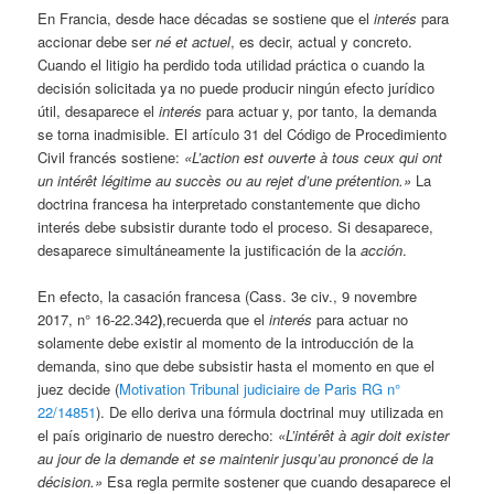
En Francia, desde hace décadas se sostiene que el
interés
para
accionar debe ser
né et actuel
, es decir, actual y concreto.
Cuando el litigio ha perdido toda utilidad práctica o cuando la
decisión solicitada ya no puede producir ningún efecto jurídico
útil, desaparece el
interés
para actuar y, por tanto, la demanda
se torna inadmisible. El artículo 31 del Código de Procedimiento
Civil francés sostiene:
«L’action est ouverte à tous ceux qui ont
un intérêt légitime au succès ou au rejet d’une prétention.»
La
doctrina francesa ha interpretado constantemente que dicho
interés debe subsistir durante todo el proceso. Si desaparece,
desaparece simultáneamente la justificación de la
acción
.
En efecto, la casación francesa (Cass. 3e civ., 9 novembre
2017, n° 16-22.342
)
,recuerda que el
interés
para actuar no
solamente debe existir al momento de la introducción de la
demanda, sino que debe subsistir hasta el momento en que el
juez decide (
Motivation Tribunal judiciaire de Paris RG n°
22/14851
). De ello deriva una fórmula doctrinal muy utilizada en
el país originario de nuestro derecho:
«L’intérêt à agir doit exister
au jour de la demande et se maintenir jusqu’au prononcé de la
décision.»
Esa regla permite sostener que cuando desaparece el