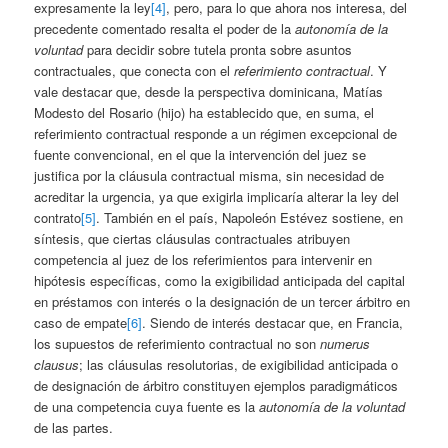
expresamente la ley
[4]
, pero, para lo que ahora nos interesa, del
precedente comentado resalta el poder de la
autonomía de la
voluntad
para decidir sobre tutela pronta sobre asuntos
contractuales, que conecta con el
referimiento contractual
. Y
vale destacar que, desde la perspectiva dominicana, Matías
Modesto del Rosario (hijo) ha establecido que, en suma, el
referimiento contractual responde a un régimen excepcional de
fuente convencional, en el que la intervención del juez se
justifica por la cláusula contractual misma, sin necesidad de
acreditar la urgencia, ya que exigirla implicaría alterar la ley del
contrato
[5]
. También en el país, Napoleón Estévez sostiene, en
síntesis, que ciertas cláusulas contractuales atribuyen
competencia al juez de los referimientos para intervenir en
hipótesis específicas, como la exigibilidad anticipada del capital
en préstamos con interés o la designación de un tercer árbitro en
caso de empate
[6]
. Siendo de interés destacar que, en Francia,
los supuestos de referimiento contractual no son
numerus
clausus
; las cláusulas resolutorias, de exigibilidad anticipada o
de designación de árbitro constituyen ejemplos paradigmáticos
de una competencia cuya fuente es la
autonomía de la voluntad
de las partes.