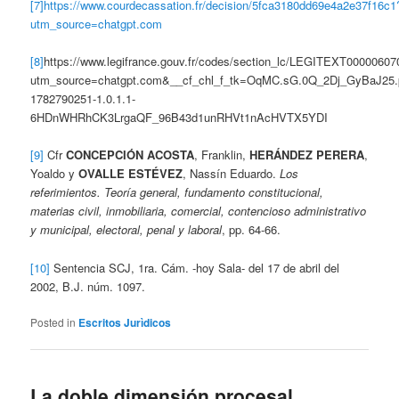
[7]
https://www.courdecassation.fr/decision/5fca3180dd69e4a2e37f16c1
utm_source=chatgpt.com
[8]
https://www.legifrance.gouv.fr/codes/section_lc/LEGITEXT00000
utm_source=chatgpt.com&__cf_chl_f_tk=OqMC.sG.0Q_2Dj_GyBaJ2
1782790251-1.0.1.1-
6HDnWHRhCK3LrgaQF_96B43d1unRHVt1nAcHVTX5YDI
[9]
Cfr
CONCEPCIÓN ACOSTA
, Franklin,
HERÁNDEZ PERERA
,
Yoaldo y
OVALLE ESTÉVEZ
, Nassín Eduardo.
Los
referimientos. Teoría general, fundamento constitucional,
materias civil, inmobiliaria, comercial, contencioso administrativo
y municipal, electoral, penal y laboral
, pp. 64-66.
[10]
Sentencia SCJ, 1ra. Cám. -hoy Sala- del 17 de abril del
2002, B.J. núm. 1097.
Posted in
Escritos Jurìdicos
La doble dimensión procesal