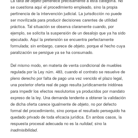
La
falta de objeto
pertenece precisamente a esta categoría. No
se cuestiona aquí el procedimiento empleado, sino la propia
pertinencia de la intervención judicial. La jurisdicción no puede
ser movilizada para producir decisiones carentes de utilidad
práctica. Tal situación se observa claramente cuando, por
ejemplo, se solicita la suspensión de un desalojo que ya ha sido
ejecutado. Aquí la pretensión se encuentra perfectamente
formulada; sin embargo, carece de
objeto
, porque el hecho cuya
paralización se persigue ya se ha consumado.
Del mismo modo, en materia de venta condicional de muebles
regulada por la Ley núm. 483, cuando el contrato se resuelve de
pleno derecho por falta de pago una vez vencido el plazo legal,
una posterior oferta real de pago resulta jurídicamente inidónea
para impedir los efectos resolutorios ya producidos por mandato
expreso de la ley. Una demanda tendente a obtener la validación
de dicha oferta carece igualmente de
objeto
, no por defecto
formal del procedimiento, sino porque el resultado perseguido ha
quedado privado de toda eficacia jurídica. En ambos casos, la
respuesta procesal adecuada no es la
nulidad
, sino la
inadmisibilidad
.