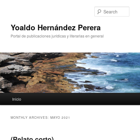
Sear
Yoaldo Hernández Perera
Portal de publicaciones jurídicas y literarias en general
Main menu
Inicio
Skip to primary content
Skip to secondary content
MONTHLY ARCHIVES:
MAYO 2021
(Relato corto)