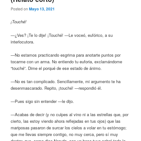
Posted on
Mayo 13, 2021
¡Touché!
—¿Ves? ¡Te lo dije! ¡Touché! —Le voceó, eufórico, a su
interlocutora.
—No estamos practicando esgrima para anotarte puntos por
tocarme con un arma. No entiendo tu euforia, exclamándome
“touché”. Dime el porqué de ese estado de ánimo.
—No es tan complicado. Sencillamente, mi argumento te ha
desenmascarado. Repito, ¡touché! —respondió él.
—Pues sigo sin entender —le dijo.
—Acabas de decir (y no culpes al vino ni a las estrellas que, por
cierto, las estoy viendo ahora reflejadas en tus ojos) que las
mariposas pasaron de surcar los cielos a volar en tu estómogo;
que me llevas siempre contigo, no muy cerca, pero sí muy
dentro; que, como dice Neruda, con un beso tuyo sabré todo lo