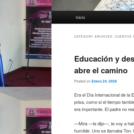
Main menu
Inicio
Skip to primary content
Skip to secondary content
CATEGORY ARCHIVES:
CUENTOS 
Educación y dest
abre el camino
Posted on
Enero 24, 2026
Era el Día Internacional de la 
prisa, como si el tiempo tambi
era importante. El padre no re
—Mira —le dijo—, te voy a hab
humilde. Uno se llamaba Ton. E