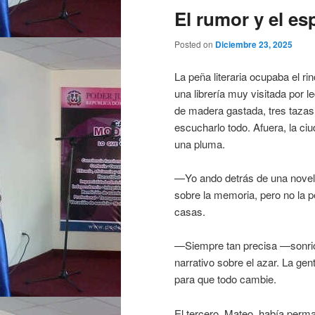
El rumor y el es
Posted on
Diciembre 23, 2025
La peña literaria ocupaba el r
una librería muy visitada por 
de madera gastada, tres tazas
escucharlo todo. Afuera, la ci
una pluma.
—Yo ando detrás de una novel
sobre la memoria, pero no la p
casas.
—Siempre tan precisa —sonrió 
narrativo sobre el azar. La ge
para que todo cambie.
El tercero, Mateo, había perma