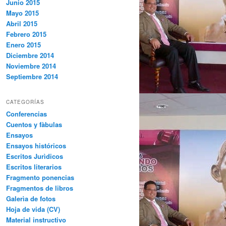
Junio 2015
Mayo 2015
Abril 2015
Febrero 2015
Enero 2015
Diciembre 2014
Noviembre 2014
Septiembre 2014
CATEGORÍAS
Conferencias
Cuentos y fàbulas
Ensayos
Ensayos históricos
Escritos Jurìdicos
Escritos literarios
Fragmento ponencias
Fragmentos de libros
Galerìa de fotos
Hoja de vida (CV)
Material instructivo