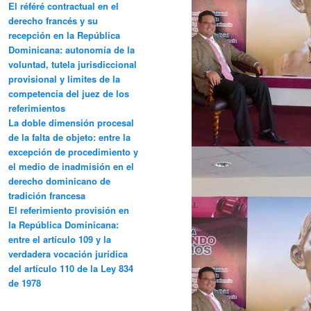
El référé contractual en el
derecho francés y su
recepción en la República
Dominicana: autonomía de la
voluntad, tutela jurisdiccional
provisional y límites de la
competencia del juez de los
referimientos
La doble dimensión procesal
de la falta de objeto: entre la
excepción de procedimiento y
el medio de inadmisión en el
derecho dominicano de
tradición francesa
El referimiento provisión en
la República Dominicana:
entre el artículo 109 y la
verdadera vocación jurídica
del artículo 110 de la Ley 834
de 1978