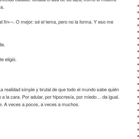
a.
l fin—. O mejor: sé el tema, pero no la forma. Y eso me
da.
e eligió.
a realidad simple y brutal de que todo el mundo sabe quién
 a la cara. Por adular, por hipocresía, por miedo… da igual.
ce. A veces a pocos, a veces a muchos.