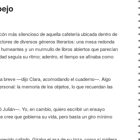
pejo
incón más silencioso de aquella cafetería ubicada dentro de
lectores de diversos géneros literarios: una mesa redonda
 humeantes y un murmullo de libros abiertos que parecían
udad seguía su ritmo; adentro, el tiempo se afinaba como
a breve —dijo Clara, acomodando el cuaderno—. Algo
ersonal: la memoria de los objetos, lo que recuerdan las
Julián—. Yo, en cambio, quiero escribir un ensayo
nte cree que gobierna su vida, pero basta un giro mínimo
necido callado. Giraba el asa de su taza, como si midiera