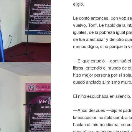
eligió.
Le contó entonces, con voz se
vuelvo, Ton”. Le habló de la in
iguales, de la pobreza igual pa
se fue a estudiar y del otro q
menos digno, sino porque la vi
—El que estudió —continuó el
libros, entendió el mundo de o
hizo mejor persona por sí sola,
quedó anclado al mismo muro, 
El niño escuchaba en silencio.
—Años después —dijo el padre
la educación no solo cambia l
hablan el mismo idioma, no por
separó sus caminos sin pedir 