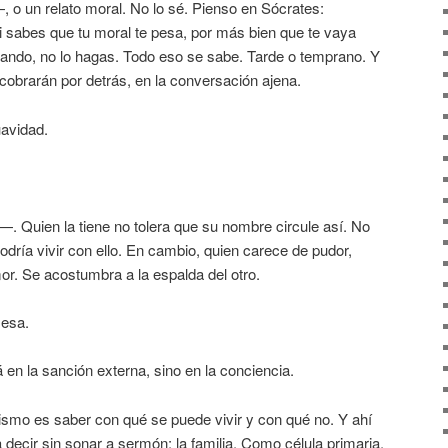
 un relato moral. No lo sé. Pienso en Sócrates:
i sabes que tu moral te pesa, por más bien que te vaya
nando, no lo hagas. Todo eso se sabe. Tarde o temprano. Y
 cobrarán por detrás, en la conversación ajena.
uavidad.
 Quien la tiene no tolera que su nombre circule así. No
dría vivir con ello. En cambio, quien carece de pudor,
mor. Se acostumbra a la espalda del otro.
mesa.
 en la sanción externa, sino en la conciencia.
mo es saber con qué se puede vivir y con qué no. Y ahí
ecir sin sonar a sermón: la familia. Como célula primaria.