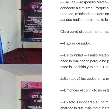
—Tal vez —respondió Mateo—, o
conócete a ti mismo. Porque s
robando, mintiendo o extorsio
aunque nadie te enfrente, te lo
Clara cerró el cuaderno con s
—Hablas de pudor.
—De dignidad —asintió Mateo—.
hace lo mal hecho porque no po
hace lo indebido y tolera el ru
Julián apoyó los codos en la 
—Entonces el conflicto no está
—Exacto. Conocerse a uno mis
aparece lo que más me cuesta d