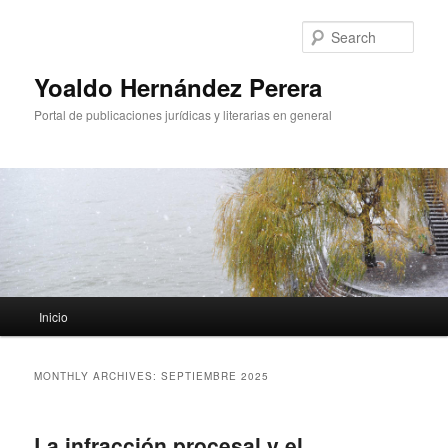
Sear
Yoaldo Hernández Perera
Portal de publicaciones jurídicas y literarias en general
Main menu
Inicio
Skip to primary content
Skip to secondary content
MONTHLY ARCHIVES:
SEPTIEMBRE 2025
La infracción procesal y el