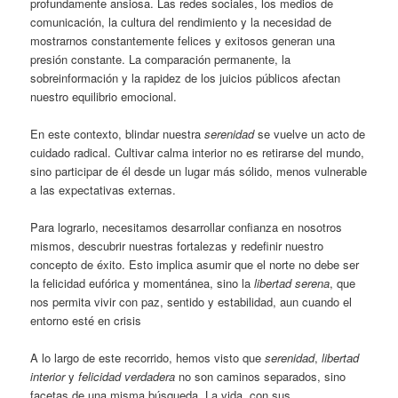
profundamente ansiosa. Las redes sociales, los medios de
comunicación, la cultura del rendimiento y la necesidad de
mostrarnos constantemente felices y exitosos generan una
presión constante. La comparación permanente, la
sobreinformación y la rapidez de los juicios públicos afectan
nuestro equilibrio emocional.
En este contexto, blindar nuestra
serenidad
se vuelve un acto de
cuidado radical. Cultivar calma interior no es retirarse del mundo,
sino participar de él desde un lugar más sólido, menos vulnerable
a las expectativas externas.
Para lograrlo, necesitamos desarrollar confianza en nosotros
mismos, descubrir nuestras fortalezas y redefinir nuestro
concepto de éxito. Esto implica asumir que el norte no debe ser
la felicidad eufórica y momentánea, sino la
libertad serena
, que
nos permita vivir con paz, sentido y estabilidad, aun cuando el
entorno esté en crisis
A lo largo de este recorrido, hemos visto que
serenidad
,
libertad
interior
y
felicidad verdadera
no son caminos separados, sino
facetas de una misma búsqueda. La vida, con sus