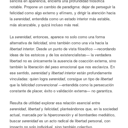
sencilla en apariencia, encierra una profundidad filosófica
notable. Propone un cambio de paradigma: dejar de perseguir la
felicidad como algo externo y efímero, y dirigir la atención hacia
la
serenidad
, entendida como un estado interior más estable,
más alcanzable, y quizá incluso más real.
La
serenidad
, entonces, aparece no solo como una forma
alternativa de
felicidad,
sino también como una vía hacia la
libertad interior
. Desde un punto de vista filosófico —recordando
ideas de los estoicos y de los existencialistas— la verdadera
libertad no es únicamente la ausencia de coacción externa, sino
también la liberación del peso emocional que nos esclaviza. En
ese sentido,
serenidad
y
libertad interior
están profundamente
vinculadas: quien logra
serenidad
, consigue un tipo de
libertad
que la
felicidad convencional
—entendida como la persecución
constante de placer, éxito o validación externa— no garantiza.
Resulta de utilidad explorar esa relación esencial entre
serenidad
,
libertad
y
felicidad
, planteándonos que, en la sociedad
actual, marcada por la
hiperconexión
y el bombardeo mediático,
buscar
serenidad
es un acto radical de libertad personal, con
impacto no solo individual, sino también colectivo.