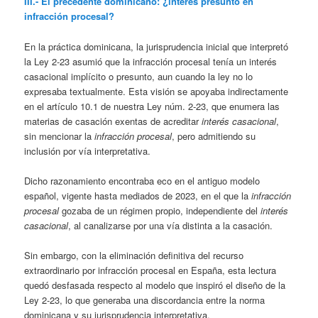
III.- El precedente dominicano: ¿interés presunto en
infracción procesal?
En la práctica dominicana, la jurisprudencia inicial que interpretó
la Ley 2-23 asumió que la infracción procesal tenía un interés
casacional implícito o presunto, aun cuando la ley no lo
expresaba textualmente. Esta visión se apoyaba indirectamente
en el artículo 10.1 de nuestra Ley núm. 2-23, que enumera las
materias de casación exentas de acreditar
interés casacional
,
sin mencionar la
infracción procesal
, pero admitiendo su
inclusión por vía interpretativa.
Dicho razonamiento encontraba eco en el antiguo modelo
español, vigente hasta mediados de 2023, en el que la
infracción
procesal
gozaba de un régimen propio, independiente del
interés
casacional
, al canalizarse por una vía distinta a la casación.
Sin embargo, con la eliminación definitiva del recurso
extraordinario por infracción procesal en España, esta lectura
quedó desfasada respecto al modelo que inspiró el diseño de la
Ley 2-23, lo que generaba una discordancia entre la norma
dominicana y su jurisprudencia interpretativa.