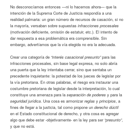
No desconocíamos entonces —ni lo hacemos ahora— que la
intención de la Suprema Corte de Justicia respondía a una
realidad palmaria: un gran número de recursos de casación, si no
la mayoría, versaban sobre supuestas
infracciones procesales
(motivación deficiente, omisión de estatuir, etc.). El intento de
dar respuesta a esa problemática era comprensible. Sin
embargo, advertíamos que la vía elegida no era la adecuada.
Crear una categoría de
“interés casacional presunto”
para las
infracciones procesales, sin base legal expresa, no solo abría
una puerta que la ley intentaba cerrar, sino que sentaba un
precedente inquietante: la potestad de los jueces de legislar por
la vía pretoriana. En otras palabras, el riesgo era instaurar una
costumbre pretoriana de legislar desde la interpretación, lo cual
constituye una amenaza para la
separación de poderes
y para la
seguridad jurídica
. Una cosa es armonizar
reglas
y
principios
, a
fines de llegar a la justicia, tal como propone un
derecho dúctil
en el Estado constitucional de derecho, y otra cosa es agregar
algo que debe estar -objetivamente- en la ley para ser
“presunto”
,
y que no está.