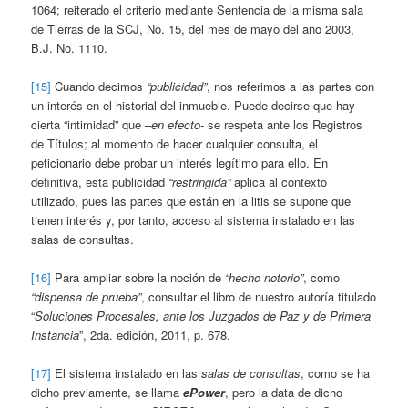
1064; reiterado el criterio mediante Sentencia de la misma sala
de Tierras de la SCJ, No. 15, del mes de mayo del año 2003,
B.J. No. 1110.
[15]
Cuando decimos
“publicidad”
, nos referimos a las partes con
un interés en el historial del inmueble. Puede decirse que hay
cierta “intimidad” que
–en efecto-
se respeta ante los Registros
de Títulos; al momento de hacer cualquier consulta, el
peticionario debe probar un interés legítimo para ello. En
definitiva, esta publicidad
“restringida”
aplica al contexto
utilizado, pues las partes que están en la litis se supone que
tienen interés y, por tanto, acceso al sistema instalado en las
salas de consultas.
[16]
Para ampliar sobre la noción de
“hecho notorio”
, como
“dispensa de prueba”
, consultar el libro de nuestro autoría titulado
“
Soluciones Procesales, ante los Juzgados de Paz y de Primera
Instancia
”, 2da. edición, 2011, p. 678.
[17]
El sistema instalado en las
salas de consultas
, como se ha
dicho previamente, se llama
ePower
, pero la data de dicho