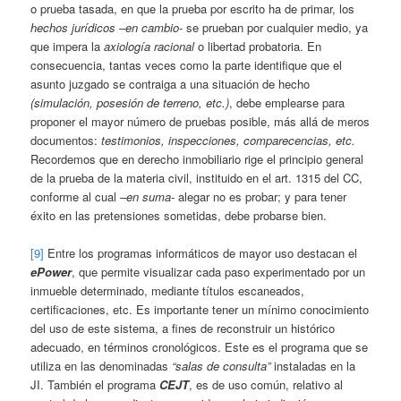
o prueba tasada, en que la prueba por escrito ha de primar, los
hechos jurídicos
–en cambio-
se prueban por cualquier medio, ya
que impera la
axiología racional
o libertad probatoria. En
consecuencia, tantas veces como la parte identifique que el
asunto juzgado se contraiga a una situación de hecho
(simulación, posesión de terreno, etc.)
, debe emplearse para
proponer el mayor número de pruebas posible, más allá de meros
documentos:
testimonios, inspecciones, comparecencias, etc.
Recordemos que en derecho inmobiliario rige el principio general
de la prueba de la materia civil, instituido en el art. 1315 del CC,
conforme al cual
–en suma-
alegar no es probar; y para tener
éxito en las pretensiones sometidas, debe probarse bien.
[9]
Entre los programas informáticos de mayor uso destacan el
ePower
, que permite visualizar cada paso experimentado por un
inmueble determinado, mediante títulos escaneados,
certificaciones, etc. Es importante tener un mínimo conocimiento
del uso de este sistema, a fines de reconstruir un histórico
adecuado, en términos cronológicos. Este es el programa que se
utiliza en las denominadas
“salas de consulta”
instaladas en la
JI. También el programa
CEJT
, es de uso común, relativo al