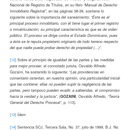
Nacional de Registro de Títulos, en su libro
“Manual de Derecho
Inmobiliario Registral”
, en las páginas 38-39, sostiene lo
siguiente sobre la importancia del saneamiento:
“Este es el
principal proceso inmobiliario, con él tiene lugar el primer registro
o inmatriculaciòn; su principal característica es que es de orden
público. El proceso se dirige contra el Estado Dominicano, pues
a éste se le reputa propietario originario de todo terreno respecto
del que nadie pueda probar derecho de propiedad (…)”.
[12]
Sobre el principio de
igualdad de las partes
y las
medidas
para mejor proveer
, el connotado jurista, Osvaldo Alfredo
Gozaìni, ha sostenido lo siguiente: “
Las providencias en
comentario ostentan, en nuestra opinión, una particularidad inicial
que las contiene: ellas no pueden suplir la negligencia de las
partes, pero tampoco pueden evadir, a sabiendas, el compromiso
hacia la verdad y la justicia”.
(
GOZAINI
, Osvaldo Alfredo,
“Teoría
General del Derecho Procesal”
, p. 113).
[13]
Ídem
[14]
Sentencia SCJ, Tercera Sala, No. 37, julio de 1999, B.J. No.