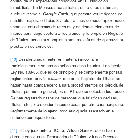
control de los expedientes conocidos en la jurisdicción
inmobiliaria. En Mensuras catastrales, entre otros sistemas,
suele utilizarse el
Google Earth
, que permite ver imágenes de
satélite, mapas, edificios 3D, etc., a fines de hacer aproximados
sobre las colindancias de terrenos y de demás elementos de
interés para luego vectorizar los planos; y lo propio en Registro
de Títulos, tienen sus propios sistemas, a fines de optimizar su
prestación de servicios.
[10]
Desafortunadamente, en materia inmobiliaria
tradicionalmente se han cometido muchos fraudes. La vigente
Ley No. 108-05, que es de principio y se complementa por sus
reglamentos, prevé
–incluso-
que en el Registro de Títulos se
hagan hasta comparecencia para procedimientos de pérdida de
títulos; por norma general, es en RT que se detectan los fraudes.
Se han registrado casos de personas que falsifican cédulas,
títulos, etc., y pretenden hacerse pasar por otro para apropiarse
ilegítimamente de lo ajeno; todo eso queda asentado en el
histórico correspondiente.
[11]
El hoy juez ante el TC, Dr. Wilson Gómez, quien fuera
durante varios años Registrador de Títulos y luego Director