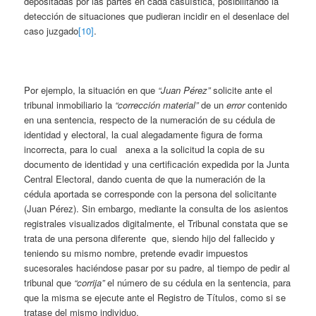
depositadas por las partes en cada casuística, posibilitando la
detección de situaciones que pudieran incidir en el desenlace del
caso juzgado
[10]
.
Por ejemplo, la situación en que
“Juan Pérez”
solicite ante el
tribunal inmobiliario la
“corrección material”
de un
error
contenido
en una sentencia, respecto de la numeración de su cédula de
identidad y electoral, la cual alegadamente figura de forma
incorrecta, para lo cual anexa a la solicitud la copia de su
documento de identidad y una certificación expedida por la Junta
Central Electoral, dando cuenta de que la numeración de la
cédula aportada se corresponde con la persona del solicitante
(Juan Pérez). Sin embargo, mediante la consulta de los asientos
registrales visualizados digitalmente, el Tribunal constata que se
trata de una persona diferente que, siendo hijo del fallecido y
teniendo su mismo nombre, pretende evadir impuestos
sucesorales haciéndose pasar por su padre, al tiempo de pedir al
tribunal que
“corrija”
el número de su cédula en la sentencia, para
que la misma se ejecute ante el Registro de Títulos, como si se
tratase del mismo individuo.