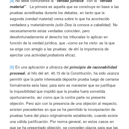
[4]
No debe confundirse la
“verdad jurídica”
con la
“verdad
material”
. La primera es aquella que se construye en base a las
pruebas acreditadas durante los debates, en tanto que la
segunda
(verdad material)
versa sobre lo que ha acontecido
verdadera y materialmente
(sólo Dios la conoce a cabalidad)
. No
necesariamente estas verdades coinciden, pero
desafortunadamente el derecho los tribunales lo aplican en
función de la verdad jurídica, que
–como se ha visto-
es la que
se erige con arreglo a las pruebas; de ahí la importancia de
ejercitar una
actividad probatoria
eficaz.
[5]
En una aplicación a ultranza del
principio de razonabilidad
procesal
, al hilo del art. 40.15 de la Constitución, ha sido usanza
permitir que la parte interesada deposite prueba luego de cerrarse
formalmente esta fase; para esto es menester que se justifique
la imposibilidad que impidió que la prueba fuera sometida
oportunamente, así como que la contra parte no presente
objeción. Pero aún con la presencia de una objeción al respecto,
existen precedentes en que se ha permitido la incorporación de
pruebas fuera del plazo originalmente establecido, cuando existe
una válida justificación. Por norma general, en estos casos en
que se ha presentado objeción, se conceden plazos para que las