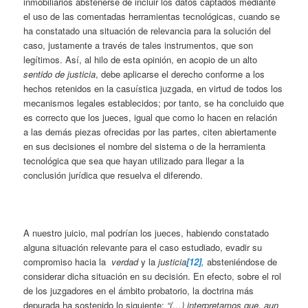
inmobiliarios abstenerse de incluir los datos captados mediante
el uso de las comentadas herramientas tecnológicas, cuando se
ha constatado una situación de relevancia para la solución del
caso, justamente a través de tales instrumentos, que son
legítimos. Así, al hilo de esta opinión, en acopio de un alto
sentido de justicia
, debe aplicarse el derecho conforme a los
hechos retenidos en la casuística juzgada, en virtud de todos los
mecanismos legales establecidos; por tanto, se ha concluido que
es correcto que los jueces, igual que como lo hacen en relación
a las demás piezas ofrecidas por las partes, citen abiertamente
en sus decisiones el nombre del sistema o de la herramienta
tecnológica que sea que hayan utilizado para llegar a la
conclusión jurídica que resuelva el diferendo.
A nuestro juicio, mal podrían los jueces, habiendo constatado
alguna situación relevante para el caso estudiado, evadir su
compromiso hacia la
verdad
y la
justicia
[12]
,
absteniéndose de
considerar dicha situación en su decisión. En efecto, sobre el rol
de los juzgadores en el ámbito probatorio, la doctrina más
depurada ha sostenido lo siguiente:
“(…) interpretamos que, aun