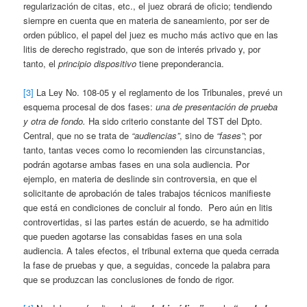
regularización de citas, etc., el juez obrará de oficio; tendiendo
siempre en cuenta que en materia de saneamiento, por ser de
orden público, el papel del juez es mucho más activo que en las
litis de derecho registrado, que son de interés privado y, por
tanto, el
principio dispositivo
tiene preponderancia.
[3]
La Ley No. 108-05 y el reglamento de los Tribunales, prevé un
esquema procesal de dos fases:
una de presentación de prueba
y otra de fondo.
Ha sido criterio constante del TST del Dpto.
Central, que no se trata de
“audiencias”
, sino de
“fases”
; por
tanto, tantas veces como lo recomienden las circunstancias,
podrán agotarse ambas fases en una sola audiencia. Por
ejemplo, en materia de deslinde sin controversia, en que el
solicitante de aprobación de tales trabajos técnicos manifieste
que está en condiciones de concluir al fondo. Pero aún en litis
controvertidas, si las partes están de acuerdo, se ha admitido
que pueden agotarse las consabidas fases en una sola
audiencia. A tales efectos, el tribunal externa que queda cerrada
la fase de pruebas y que, a seguidas, concede la palabra para
que se produzcan las conclusiones de fondo de rigor.