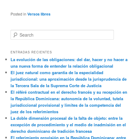
Posted in
Versos libres
Search
ENTRADAS RECIENTES
La evolución de las obligaciones: del dar, hacer y no hacer a
una nueva forma de entender la relación obligacional
El juez natural como garantía de la especialidad
jurisdiccional: una aproximación desde la jurisprudencia de
la Tercera Sala de la Suprema Corte de Justicia
El référé contractual en el derecho francés y su recepción en
la República Dominicana: autonomía de la voluntad, tutela
jurisdiccional provisional y límites de la competencia del
juez de los referimientos
La doble dimensión procesal de la falta de objeto: entre la
excepción de procedimiento y el medio de inadmisión en el
derecho dominicano de tradición francesa
El referimiento provisión en la República Dominicana: entre