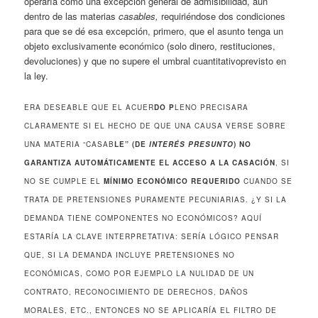
operaría como una excepción general de admisibilidad, aun
dentro de las materias
casables,
requiriéndose dos condiciones
para que se dé esa excepción, primero, que el asunto tenga un
objeto exclusivamente económico (solo dinero, restituciones,
devoluciones) y que no supere el umbral cuantitativoprevisto en
la ley.
ERA DESEABLE QUE EL ACUER
DO P
LENO PRECISARA
CLARAMENTE SI EL HECHO DE QUE UNA CAUSA VERSE SOBRE
UNA MATERIA “CASAB
LE” (DE
INTERÉS PRESUNTO
) NO
GARANTIZA AUTOMÁTICAMENTE EL ACCESO A LA CASACIÓN
, SI
NO SE CUMPLE EL
MÍNIMO ECONÓMICO REQUERIDO
CUANDO SE
TRATA DE PRETENSIONES PURAMENTE PECUNIARIAS. ¿Y SI LA
DEMANDA TIENE COMPONENTES NO ECONÓMICOS? AQUÍ
ESTARÍA LA CLAVE INTERPRETATIVA: SERÍA LÓGICO PENSAR
QUE, SI LA DEMANDA INCLUYE PRETENSIONES NO
ECONÓMICAS, COMO POR EJEMPLO LA NULIDAD DE UN
CONTRATO, RECONOCIMIENTO DE DERECHOS, DAÑOS
MORALES, ETC., ENTONCES NO SE APLICARÍA EL FILTRO DE