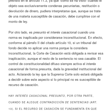
previsto en el artículo 11.3, ya que -como se ha visto- cuando el
objeto sea exclusivamente condenas pecuniarias, restitución o
devolución de dinero, pudiera interpretarse que, aunque se trate
de una materia susceptible de casación, debe cumplirse con el
monto de ley.
Por otro lado, es
presunto
el
interés casacional
cuando una
norma es inaplicada por considerarse inconstitucional. En efecto,
conforme al párrafo II del citado artículo 10, si un tribunal del
fondo decide no aplicar una norma porque la considera
inconstitucional, la Corte de Casación está obligada a revisar esa
inaplicación, aunque el resto de la sentencia no sea
casable.
El
control de constitucionalidad difuso siempre activa el
interés
casacional
de forma presunta, dada la gravedad institucional del
acto. Aclarando la ley que la Suprema Corte solo estará obligada
a decidir sobre este aspecto si lo principal no es susceptible de
recurso de casación.
HAY
INTERÉS CASACIONAL PRESUNTO
, POR OTRA PARTE,
CUANDO SE ALEGUE
CONTRADICCIÓN DE SENTENCIAS
(ART.
13). SI EL RECURSO DE CASACIÓN SE FUNDAMENTA EN QUE