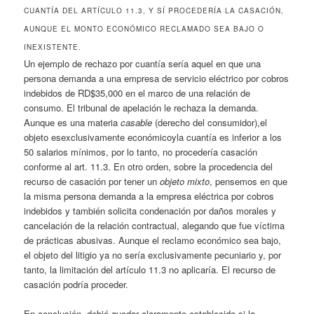
CUANTÍA DEL ARTÍCULO 11.3, Y SÍ PROCEDERÍA LA CASACIÓN,
AUNQUE EL MONTO ECONÓMICO RECLAMADO SEA BAJO O
INEXISTENTE.
Un ejemplo de rechazo por cuantía
sería aquel en que una
persona demanda a una empresa de servicio eléctrico por cobros
indebidos de RD$35,000 en el marco de una relación de
consumo. El tribunal de apelación le rechaza la demanda.
Aunque es una materia
casable
(derecho del consumidor),el
objeto esexclusivamente económicoyla cuantía es inferior a los
50 salarios mínimos, por lo tanto, no procedería casación
conforme al art. 11.3. En otro orden, sobre la procedencia del
recurso de casación por tener un
objeto mixto
, pensemos en que
la misma persona demanda a la empresa eléctrica por cobros
indebidos y también solicita condenación por daños morales y
cancelación de la relación contractual, alegando que fue víctima
de prácticas abusivas. Aunque el reclamo económico sea bajo,
el objeto del litigio ya no sería exclusivamente pecuniario y, por
tanto, la limitación del artículo 11.3 no aplicaría. El recurso de
casación podría proceder.
En conclusión, debió quedar claramente establecido si la