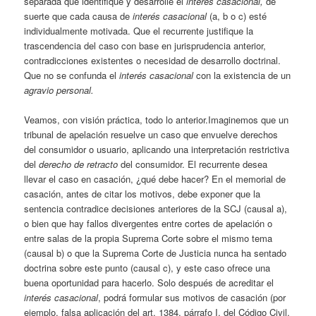
separada que identifique y desarrolle el
interés casacional,
de
suerte que cada causa de
interés casacional
(a, b o c) esté
individualmente motivada. Que el recurrente justifique la
trascendencia del caso con base en jurisprudencia anterior,
contradicciones existentes o necesidad de desarrollo doctrinal.
Que no se confunda el
interés casacional
con la existencia de un
agravio personal.
Veamos, con visión práctica, todo lo anterior.Imaginemos que un
tribunal de apelación resuelve un caso que envuelve derechos
del consumidor o usuario, aplicando una interpretación restrictiva
del
derecho de retracto
del consumidor. El recurrente desea
llevar el caso en casación, ¿qué debe hacer? En el memorial de
casación, antes de citar los motivos, debe exponer que la
sentencia contradice decisiones anteriores de la SCJ (causal a),
o bien que hay fallos divergentes entre cortes de apelación o
entre salas de la propia Suprema Corte sobre el mismo tema
(causal b) o que la Suprema Corte de Justicia nunca ha sentado
doctrina sobre este punto (causal c), y este caso ofrece una
buena oportunidad para hacerlo. Solo después de acreditar el
interés casacional
, podrá formular sus motivos de casación (por
ejemplo, falsa aplicación del art. 1384, párrafo I, del Código Civil,