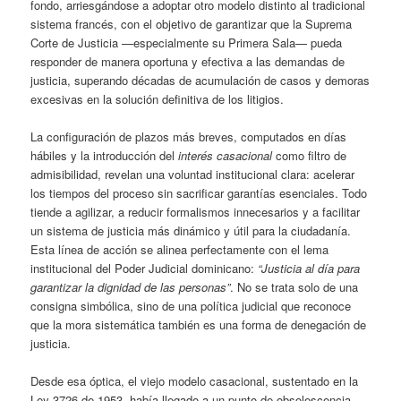
fondo, arriesgándose a adoptar otro modelo distinto al tradicional
sistema francés, con el objetivo de garantizar que la Suprema
Corte de Justicia —especialmente su Primera Sala— pueda
responder de manera oportuna y efectiva a las demandas de
justicia, superando décadas de acumulación de casos y demoras
excesivas en la solución definitiva de los litigios.
La configuración de plazos más breves, computados en días
hábiles y la introducción del
interés casacional
como filtro de
admisibilidad, revelan una voluntad institucional clara: acelerar
los tiempos del proceso sin sacrificar garantías esenciales. Todo
tiende a agilizar, a reducir formalismos innecesarios y a facilitar
un sistema de justicia más dinámico y útil para la ciudadanía.
Esta línea de acción se alinea perfectamente con el lema
institucional del Poder Judicial dominicano:
“Justicia al día para
garantizar la dignidad de las personas”
. No se trata solo de una
consigna simbólica, sino de una política judicial que reconoce
que la mora sistemática también es una forma de denegación de
justicia.
Desde esa óptica, el viejo modelo casacional, sustentado en la
Ley 3726 de 1953, había llegado a un punto de obsolescencia