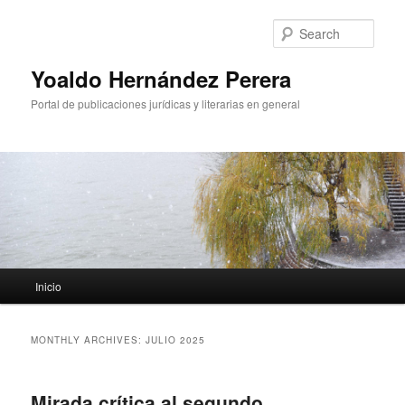
Sear
Yoaldo Hernández Perera
Portal de publicaciones jurídicas y literarias en general
Main menu
Inicio
Skip to primary content
Skip to secondary content
MONTHLY ARCHIVES:
JULIO 2025
Mirada crítica al segundo