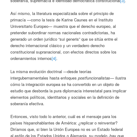
soberanía, supremacía e identidad democrática constitucional
[3]
.
Así mismo, la literatura especializada sobre el principio de
primacía —como la tesis de Karine Caunes en el Instituto
Universitario Europeo— muestra que el derecho europeo, al
pretender subordinar normas nacionales contradictorias, ha
generado un orden jurídico “sui generis” que se sitúa entre el
derecho internacional clásico y un verdadero derecho
constitucional supranacional, con efectos directos sobre los
ordenamientos internos
[4]
.
La misma evolución doctrinal —desde teorías
intergubernamentales hasta enfoques
postfuncionalistas
— ilustra
cómo la integración europea se ha convertido en un objeto de
estudio que desborda la pura diplomacia interestatal para implicar
elementos políticos, identitarios y sociales en la definición de
soberanía efectiva.
Entonces, visto todo lo anterior, cuál es el mensaje para los
países hispanohablantes de América: ¿replicar o reinventar?
Diríamos que, si bien la Unión Europea no es un Estado federal
al estilo de los Estados Unidos o Alemania, su modelo -hay que