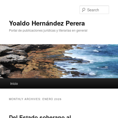
Sear
Yoaldo Hernández Perera
Portal de publicaciones jurídicas y literarias en general
Main menu
Inicio
Skip to primary content
Skip to secondary content
MONTHLY ARCHIVES:
ENERO 2026
Del Estado soberano al