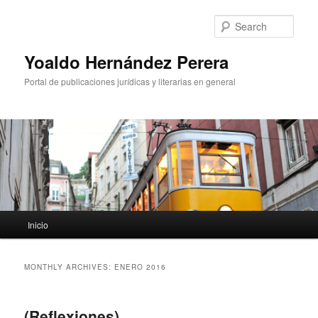
Sear
Yoaldo Hernández Perera
Portal de publicaciones jurídicas y literarias en general
Main menu
Inicio
Skip to primary content
Skip to secondary content
MONTHLY ARCHIVES:
ENERO 2016
(Reflexiones)