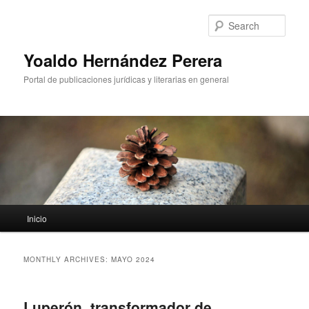
Sear
Yoaldo Hernández Perera
Portal de publicaciones jurídicas y literarias en general
Main menu
Inicio
Skip to primary content
Skip to secondary content
MONTHLY ARCHIVES:
MAYO 2024
Luperón, transformador de