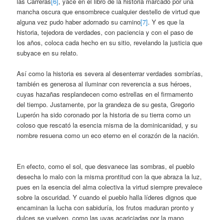
las Carreras
[6]
, yace en el libro de la historia marcado por una
mancha oscura que ensombrece cualquier destello de virtud que
alguna vez pudo haber adornado su camino
[7]
. Y es que la
historia, tejedora de verdades, con paciencia y con el paso de
los años, coloca cada hecho en su sitio, revelando la justicia que
subyace en su relato.
Así como la historia es severa al desenterrar verdades sombrías,
también es generosa al iluminar con reverencia a sus héroes,
cuyas hazañas resplandecen como estrellas en el firmamento
del tiempo. Justamente, por la grandeza de su gesta, Gregorio
Luperón ha sido coronado por la historia de su tierra como un
coloso que rescató la esencia misma de la dominicanidad, y su
nombre resuena como un eco eterno en el corazón de la nación.
En efecto, como el sol, que desvanece las sombras, el pueblo
desecha lo malo con la misma prontitud con la que abraza la luz,
pues en la esencia del alma colectiva la virtud siempre prevalece
sobre la oscuridad. Y cuando el pueblo halla líderes dignos que
encaminan la lucha con sabiduría, los frutos maduran pronto y
dulces se vuelven, como las uvas acariciadas por la mano