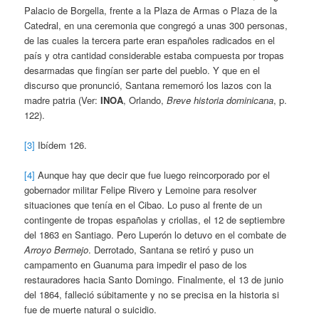
Palacio de Borgella, frente a la Plaza de Armas o Plaza de la
Catedral, en una ceremonia que congregó a unas 300 personas,
de las cuales la tercera parte eran españoles radicados en el
país y otra cantidad considerable estaba compuesta por tropas
desarmadas que fingían ser parte del pueblo. Y que en el
discurso que pronunció, Santana rememoró los lazos con la
madre patria (Ver:
INOA
, Orlando,
Breve historia dominicana
, p.
122).
[3]
Ibídem 126.
[4]
Aunque hay que decir que fue luego reincorporado por el
gobernador militar Felipe Rivero y Lemoine para resolver
situaciones que tenía en el Cibao. Lo puso al frente de un
contingente de tropas españolas y criollas, el 12 de septiembre
del 1863 en Santiago. Pero Luperón lo detuvo en el combate de
Arroyo Bermejo
. Derrotado, Santana se retiró y puso un
campamento en Guanuma para impedir el paso de los
restauradores hacia Santo Domingo. Finalmente, el 13 de junio
del 1864, falleció súbitamente y no se precisa en la historia si
fue de muerte natural o suicidio.