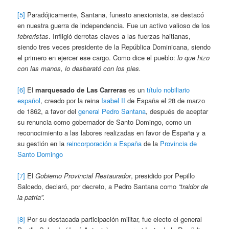
[5]
Paradójicamente, Santana, funesto anexionista, se destacó
en nuestra guerra de independencia. Fue un activo valioso de los
febreristas
. Infligió derrotas claves a las fuerzas haitianas,
siendo tres veces presidente de la República Dominicana, siendo
el primero en ejercer ese cargo. Como dice el pueblo:
lo que hizo
con las manos, lo desbarató con los pies.
[6]
El
marquesado de Las Carreras
es un
título nobiliario
español
, creado por la reina
Isabel II
de España el 28 de marzo
de 1862, a favor del
general
Pedro Santana
, después de aceptar
su renuncia como gobernador de Santo Domingo, como un
reconocimiento a las labores realizadas en favor de España y a
su gestión en la
reincorporación a España
de la
Provincia de
Santo Domingo
[7]
El
Gobierno Provincial Restaurador
, presidido por Pepillo
Salcedo, declaró, por decreto, a Pedro Santana como
“traidor de
la patria”.
[8]
Por su destacada participación militar, fue electo el general