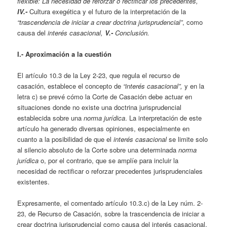
flexible: La necesidad de reforzar o rectificar los precedentes,
IV.-
Cultura exegética y el futuro de la interpretación de la
“trascendencia de iniciar a crear doctrina jurisprudencial”
, como
causa del
interés casacional,
V.-
Conclusión.
I.- Aproximación a la cuestión
El artículo 10.3 de la Ley 2-23, que regula el recurso de
casación, establece el concepto de
“interés casacional”,
y en la
letra c) se prevé cómo la Corte de Casación debe actuar en
situaciones donde no existe una doctrina jurisprudencial
establecida sobre una
norma jurídica
. La interpretación de este
artículo ha generado diversas opiniones, especialmente en
cuanto a la posibilidad de que el
interés casacional
se limite solo
al silencio absoluto de la Corte sobre una determinada
norma
jurídica
o, por el contrario, que se amplíe para incluir la
necesidad de rectificar o reforzar precedentes jurisprudenciales
existentes.
Expresamente, el comentado artículo 10.3.c) de la Ley núm. 2-
23, de Recurso de Casación, sobre la trascendencia de iniciar a
crear doctrina jurisprudencial como causa del interés casacional,