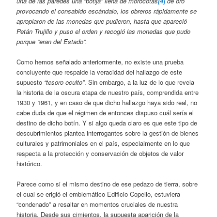
una de las paredes una “botija” llena de morocotas
[4]
de oro
provocando el consabido escándalo, los obreros rápidamente se
apropiaron de las monedas que pudieron, hasta que apareció
Petán Trujillo y puso el orden y recogió las monedas que pudo
porque “eran del Estado”.
Como hemos señalado anteriormente, no existe una prueba
concluyente que respalde la veracidad del hallazgo de este
supuesto
“tesoro oculto”
. Sin embargo, a la luz de lo que revela
la historia de la oscura etapa de nuestro país, comprendida entre
1930 y 1961, y en caso de que dicho hallazgo haya sido real, no
cabe duda de que el régimen de entonces dispuso cuál sería el
destino de dicho botín. Y si algo queda claro es que este tipo de
descubrimientos plantea interrogantes sobre la gestión de bienes
culturales y patrimoniales en el país, especialmente en lo que
respecta a la protección y conservación de objetos de valor
histórico.
Parece como si el mismo destino de ese pedazo de tierra, sobre
el cual se erigió el emblemático Edificio Copello, estuviera
“condenado” a resaltar en momentos cruciales de nuestra
historia. Desde sus cimientos, la supuesta aparición de la