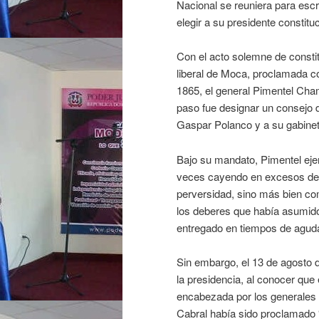
Nacional se reuniera para escr
elegir a su presidente constituc
Con el acto solemne de constit
liberal de Moca, proclamada c
1865, el general Pimentel Cham
paso fue designar un consejo d
Gaspar Polanco y a su gabinet
Bajo su mandato, Pimentel ejer
veces cayendo en excesos de a
perversidad, sino más bien co
los deberes que había asumido,
entregado en tiempos de aguda
Sin embargo, el 13 de agosto d
la presidencia, al conocer qu
encabezada por los generales 
Cabral había sido proclamado “