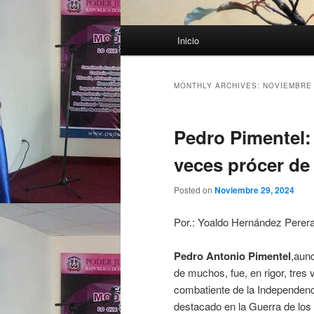
Main menu
Inicio
Skip to primary content
Skip to secondary content
MONTHLY ARCHIVES:
NOVIEMBRE 
Pedro Pimentel: 
veces prócer de
Posted on
Noviembre 29, 2024
Por.: Yoaldo Hernández Perer
Pedro Antonio Pimentel
,aunq
de muchos, fue, en rigor, tres
combatiente de la Independenci
destacado en la Guerra de los