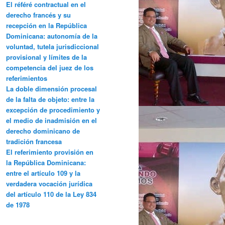
El référé contractual en el
derecho francés y su
recepción en la República
Dominicana: autonomía de la
voluntad, tutela jurisdiccional
provisional y límites de la
competencia del juez de los
referimientos
La doble dimensión procesal
de la falta de objeto: entre la
excepción de procedimiento y
el medio de inadmisión en el
derecho dominicano de
tradición francesa
El referimiento provisión en
la República Dominicana:
entre el artículo 109 y la
verdadera vocación jurídica
del artículo 110 de la Ley 834
de 1978