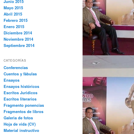
Junio 2015
Mayo 2015
Abril 2015
Febrero 2015
Enero 2015
Diciembre 2014
Noviembre 2014
Septiembre 2014
CATEGORÍAS
Conferencias
Cuentos y fàbulas
Ensayos
Ensayos históricos
Escritos Jurìdicos
Escritos literarios
Fragmento ponencias
Fragmentos de libros
Galerìa de fotos
Hoja de vida (CV)
Material instructivo