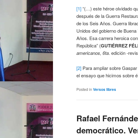
[1]
“(…) este héroe olvidado que
después de la Guerra Restaurad
de los Seis Años. Guerra libra
Unidos del gobierno de Buena 
Años. Esa carrera heroica conv
República” (
GUTIÉRREZ FÉL
americanos, 6ta
. edición -revi
[2]
Para ampliar sobre Gaspar P
el ensayo que hicimos sobre él,
Posted in
Versos libres
Rafael Fernánde
democrático. Ver