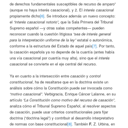
de derechos fundamentales susceptibles de recurso de amparo”
(aunque no haya interés casacional), y 2. El
interés casacional
propiamente dicho
[6]
. Se introduce además un nuevo concepto:
el
“interés casacional notorio”
,
que la Sala Primera del Tribunal
Supremo español —y otras salas competentes— pueden
reconocer cuando la cuestión litigiosa
“sea de interés general
para la interpretación uniforme de la ley”
estatal o autonómica,
conforme a la estructura del Estado de aquel país
[7]
. Por tanto,
la casación española ya no depende de la cuantía (antes había
una vía casacional por cuantía muy alta), sino que el
interés
casaciona
l se convierte en el eje central del recurso.
Ya en cuanto a la intersección entre
casación
y
control
constitucional
, ha de resaltarse que en la doctrina existe un
análisis sobre cómo la Constitución puede ser invocada como
“motivo casacional”.
Verbigracia, Enrique Cáncer Lalanne, en su
artículo
“La Constitución como motivo del recurso de casación”
,
analiza cómo el Tribunal Supremo Español, al resolver aspectos
de casación, puede usar criterios constitucionales para fijar
doctrina (“doctrina legal”) y contribuir al desarrollo interpretativo
de normas con base constitucional
[8]
. También
F.
Z. Urbina, en