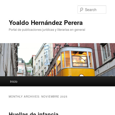
Sear
Yoaldo Hernández Perera
Portal de publicaciones jurídicas y literarias en general
Main menu
Inicio
Skip to primary content
Skip to secondary content
MONTHLY ARCHIVES:
NOVIEMBRE 2025
Huellas de infancia