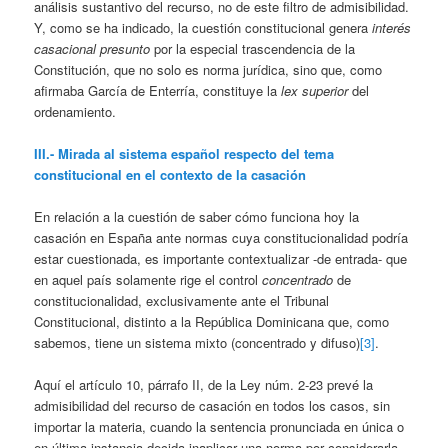
análisis sustantivo del recurso, no de este filtro de admisibilidad.
Y, como se ha indicado, la cuestión constitucional genera
interés
casacional presunto
por la especial trascendencia de la
Constitución, que no solo es norma jurídica, sino que, como
afirmaba García de Enterría, constituye la
lex superior
del
ordenamiento.
III.- Mirada al sistema español respecto del tema
constitucional en el contexto de la casación
En relación a la cuestión de saber cómo funciona hoy la
casación en España ante normas cuya constitucionalidad podría
estar cuestionada, es importante contextualizar -de entrada- que
en aquel país solamente rige el control
concentrado
de
constitucionalidad, exclusivamente ante el Tribunal
Constitucional, distinto a la República Dominicana que, como
sabemos, tiene un sistema mixto (concentrado y difuso)
[3]
.
Aquí el artículo 10, párrafo II, de la Ley núm. 2-23 prevé la
admisibilidad del recurso de casación en todos los casos, sin
importar la materia, cuando la sentencia pronunciada en única o
en última instancia decida inaplicar una norma por considerarla