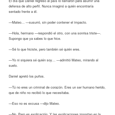
El día que Daniel regresó al país lo llamaron para asumir una
defensa de alto perfil. Nunca imaginó a quién encontraría
sentado frente a él.
—Mateo… —susurró, sin poder contener el impacto.
—Hola, hermano —respondió el otro, con una sonrisa triste—.
Supongo que ya sabes lo que hice.
—Sé lo que hiciste, pero también sé quién eres.
—Yo ni siquiera sé quién soy… —admitió Mateo, mirando al
suelo.
Daniel apretó los puños.
—Tú no eres un criminal de corazón. Eres un ser humano herido,
que de niño no recibió lo que necesitaba.
—Eso no es excusa —dijo Mateo.
—No. Pero es explicación. Y las explicaciones importan en la