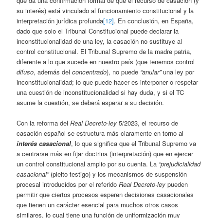
que da una confirmación formal de que el recurso de casación (y
su interés) está vinculado al funcionamiento constitucional y la
interpretación jurídica profunda
[12]
. En conclusión, en España,
dado que solo el Tribunal Constitucional puede declarar la
inconstitucionalidad de una ley, la casación no sustituye al
control constitucional. El Tribunal Supremo de la madre patria,
diferente a lo que sucede en nuestro país (que tenemos control
difuso
, además del
concentrado
), no puede
“anular”
una ley por
inconstitucionalidad; lo que puede hacer es interponer o respetar
una cuestión de inconstitucionalidad si hay duda, y si el TC
asume la cuestión, se deberá esperar a su decisión.
Con la reforma del
Real Decreto-ley
5/2023, el recurso de
casación español se estructura más claramente en torno al
interés casacional
, lo que significa que el Tribunal Supremo va
a centrarse más en fijar doctrina (interpretación) que en ejercer
un control constitucional amplio por su cuenta. La
“prejudicialidad
casacional”
(pleito testigo) y los mecanismos de suspensión
procesal introducidos por el referido
Real Decreto-ley
pueden
permitir que ciertos procesos esperen decisiones casacionales
que tienen un carácter esencial para muchos otros casos
similares, lo cual tiene una función de uniformización muy