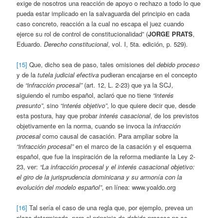
exige de nosotros una reacción de apoyo o rechazo a todo lo que
pueda estar implicado en la salvaguarda del principio en cada
caso concreto, reacción a la cual no escapa el juez cuando
ejerce su rol de control de constitucionalidad” (
JORGE PRATS
,
Eduardo.
Derecho constitucional
, vol. I, 5ta. edición, p. 529).
[15]
Que, dicho sea de paso, tales omisiones del
debido proceso
y de la
tutela judicial efectiva
pudieran encajarse en el concepto
de
“infracción procesal”
(art. 12, L. 2-23) que ya la SCJ,
siguiendo el rumbo español, aclaró que no tiene
“interés
presunto”
, sino
“interés objetivo”
, lo que quiere decir que, desde
esta postura, hay que probar
interés casacional
, de los previstos
objetivamente en la norma, cuando se invoca la
infracción
procesal
como causal de casación. Para ampliar sobre la
“infracción procesal”
en el marco de la casación y el esquema
español, que fue la inspiración de la reforma mediante la Ley 2-
23, ver:
“La infracción procesal y el interés casacional objetivo:
el giro de la jurisprudencia dominicana y su armonía con la
evolución del modelo español”
, en línea: www.yoaldo.org
[16]
Tal sería el caso de una regla que, por ejemplo, prevea un
plazo determinado, pero el principio de
debido proceso
no se