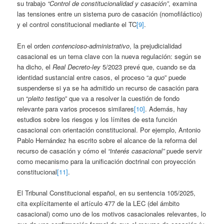
su trabajo
“Control de constitucionalidad y casación”
, examina
las tensiones entre un sistema puro de casación (nomofiláctico)
y el control constitucional mediante el TC
[9]
.
En el orden
contencioso-administrativo
, la prejudicialidad
casacional es un tema clave con la nueva regulación: según se
ha dicho, el
Real Decreto-ley
5/2023 prevé que, cuando se da
identidad sustancial entre casos, el proceso “
a quo
” puede
suspenderse si ya se ha admitido un recurso de casación para
un “
pleito testigo
” que va a resolver la cuestión de fondo
relevante para varios procesos similares
[10]
. Además, hay
estudios sobre los riesgos y los límites de esta función
casacional con orientación constitucional. Por ejemplo, Antonio
Pablo Hernández ha escrito sobre el alcance de la reforma del
recurso de casación y cómo el
“interés casacional”
puede servir
como mecanismo para la unificación doctrinal con proyección
constitucional
[11]
.
El Tribunal Constitucional español, en su sentencia 105/2025,
cita explícitamente el artículo 477 de la LEC (del ámbito
casacional) como uno de los motivos casacionales relevantes, lo