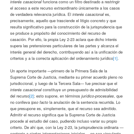
interés casacional
funciona como un filtro destinado a restringir
el acceso a este recurso extraordinario únicamente a los casos
de verdadera relevancia jurídica. El
interés casacional
es,
precisamente, aquello que trasciende el litigio concreto y que
resulta significativo para la construcción de la jurisprudencia que
se produce a propósito del conocimiento del recurso de
casación. Por ello, la propia Ley 2-23 aclara que dicho interés
supera las pretensiones particulares de las partes y alcanza el
interés general del derecho, contribuyendo así a la unificación de
criterios y a la correcta aplicación del ordenamiento jurídico
[1]
.
Un aporte importante —primero de la Primera Sala de la
Suprema Corte de Justicia, mediante su primer acuerdo pleno no
jurisdiccional, y luego de la Tercera Sala— fue precisar que el
interés casacional
constituye un presupuesto de admisibilidad
del recurso
[2]
; esto supone, en términos
jurídico-procesales
, que
no conlleva
ipso facto
la anulación de la sentencia recurrida. Lo
que presupone es, simplemente, que el recurso sea admitido.
Admitir el recurso significa que la Suprema Corte de Justicia
procede al estudio del caso, pudiendo incluso variar su propio
criterio. De ahí que, con la Ley 2-23, la jurisprudencia ordinaria —
contrario a ciertas interpretaciones iniciales— no sea vinculante.