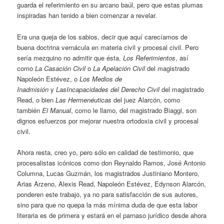
guarda el referimiento en su arcano baúl, pero que estas plumas
inspiradas han tenido a bien comenzar a revelar.
Era una queja de los sabios, decir que aquí carecíamos de
buena doctrina vernácula en materia civil y procesal civil. Pero
sería mezquino no admitir que ésta,
Los Referimientos
, así
como
La Casación Civil
o
La Apelación Civil
del magistrado
Napoleón Estévez, o
Los Medios
de
Inadmisión
y
Las
Incapacidades del Derecho
Civil
del magistrado
Read, o bien
Las Hermenéuticas
del juez Alarcón, como
también
El Manual
, como le llamo, del magistrado Biaggi, son
dignos esfuerzos por mejorar nuestra ortodoxia civil y procesal
civil.
Ahora resta, creo yo, pero sólo en calidad de testimonio, que
procesalistas icónicos como don Reynaldo Ramos, José Antonio
Columna, Lucas Guzmán, los magistrados Justiniano Montero,
Arias Arzeno, Alexis Read, Napoleón Estévez, Edynson Alarcón,
ponderen este trabajo, ya no para satisfacción de sus autores,
sino para que no quepa la más mínima duda de que esta labor
literaria es de primera y estará en el parnaso jurídico desde ahora