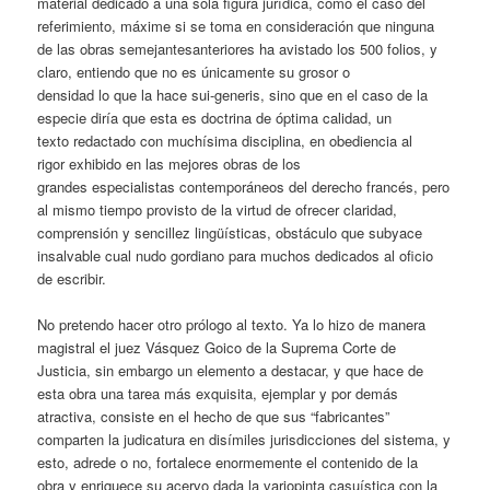
material dedicado a una sola figura jurídica, como el caso del
referimiento, máxime si se toma en consideración que ninguna
de las obras semejantesanteriores ha avistado los 500 folios, y
claro, entiendo que no es únicamente su grosor o
densidad lo que la hace sui-generis, sino que en el caso de la
especie diría que esta es doctrina de óptima calidad, un
texto redactado con muchísima disciplina, en obediencia al
rigor exhibido en las mejores obras de los
grandes especialistas contemporáneos del derecho francés, pero
al mismo tiempo provisto de la virtud de ofrecer claridad,
comprensión y sencillez lingüísticas, obstáculo que subyace
insalvable cual nudo gordiano para muchos dedicados al oficio
de escribir.
No pretendo hacer otro prólogo al texto. Ya lo hizo de manera
magistral el juez Vásquez Goico de la Suprema Corte de
Justicia, sin embargo un elemento a destacar, y que hace de
esta obra una tarea más exquisita, ejemplar y por demás
atractiva, consiste en el hecho de que sus “fabricantes”
comparten la judicatura en disímiles jurisdicciones del sistema, y
esto, adrede o no, fortalece enormemente el contenido de la
obra y enriquece su acervo dada la variopinta casuística con la