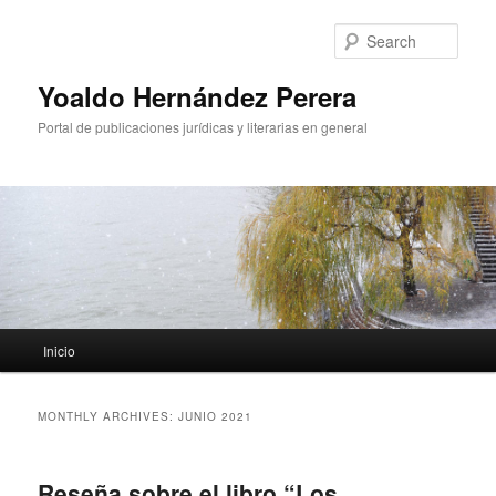
Sear
Yoaldo Hernández Perera
Portal de publicaciones jurídicas y literarias en general
Main menu
Inicio
Skip to primary content
Skip to secondary content
MONTHLY ARCHIVES:
JUNIO 2021
Reseña sobre el libro “Los